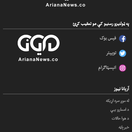
په ټولنیزو رسنیو کې مو تعقیب کړئ
فیس بوک
توییتر
انېسټاګرام
آریانا نیوز
له موږ سره اړیکه
د اسعارو بیې
د هوا حالات
خبرپاڼه