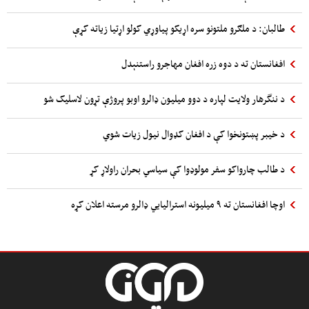
طالبان: د ملګرو ملتونو سره اړیکو پیاوړي کولو اړتیا زیاته کړې
افغانستان ته د دوه زره افغان مهاجرو راستنېدل
د ننگرهار ولایت لپاره د دوو میلیون ډالرو اوبو پروژې تړون لاسلیک شو
د خیبر پښتونخوا کې د افغان کډوال نیول زیات شوي
د طالب چارواکو سفر مولوډوا کې سیاسي بحران راولاړ کړ
اوچا افغانستان ته ۹ میلیونه استرالیایي ډالرو مرسته اعلان کړه