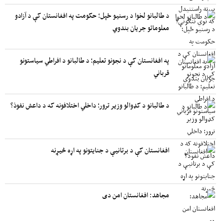
د طالبانو لخوا د رسنیو ځپل؛ حکومت په افغانستان کې د آزادو
معلوماتو جریان بندوي
په افغانستان کې د نجونو تعلیم؛ د طالبانو د افراطي سیاستونو
قرباني
د طالبانو د کډوالو وزیر ترور؛ داخلي اختلافونه که د داعش نفوذ؟
افغانستان کې د برتانیې د جنایتونو په اړه څیړنه
مجاهد: افغانستان امن دی