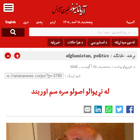
العربیة
پنجشنبه, ۱۵ اسد , ۱۴۰۵
اردو
پشتو
دری
English
له موږ سره اړیکه
د اسعارو بیې
د هوا حالات
خبرپاڼه
-
+
برخه -څانګه :
politics
,
afghanistan
د خپرولو وخت : سه‌شنبه, 21 آگوست , 2018
لنډ لینک :
له نړیوالو اصولو سره سم اوربند