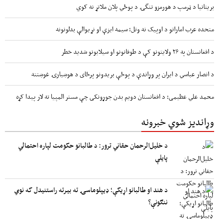
بریتانیا د ټرمپ د هورمزو تنگۍ د پوځي پلان ملاتړ نه کوي
متحده عرب اماراتو د اوپیک نه وتل؛ سیمه ایزې او نړیوالې بدلونونه
د افغانستان په ۲۶ ولایتونو کې د طوفانونو او سیلابونو شدید خطر
د انصار عباسي د ایران پر وړاندې د پوځې بریدونو پرځای د هوښیارۍ غوښتنه
محمد علي عظیمی: د افغانستان دویم بدن جوړونکی چې مستر المپیا ته لار پیدا کړه
وړاندیز شوي خبرونه
د خلیل‌الرحمان حقاني ترور: د طالبانو حکومت لپاره احتمالي
پایلې
د هند او طالبانو اړیکې؛ ډیپلوماسۍ ته بیرته راستنیدل که نوي
ننګونې؟