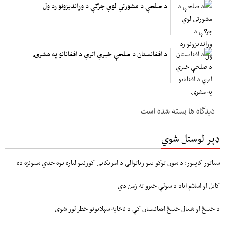
د صلحې د مشورتي لوې جرګې د وړاندیزونو رد ول
د افغانستان د صلحې خبرې اترې د افغانانو په مشرۍ
دیدگاه ها بسته شده است
ډېر لوستل شوي
سناتور کاپتور: د سون توکو بیو زیاتوالی د امریکایي کورنیو لپاره یوه جدي ستونزه ده
کابل او اسلام اباد د سولې خبرو ته ژمن دي
د ختیځ او شمال ختیځ افغانستان کې د ناڅاپه سېلابونو خطر لوړ شوی