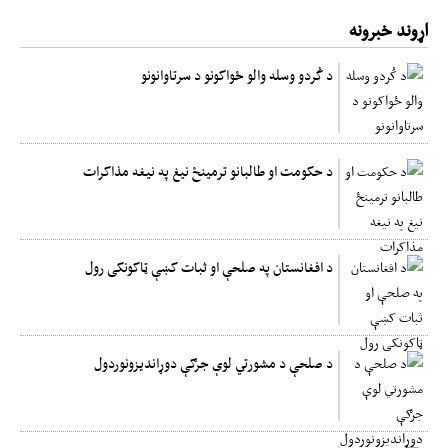
اړوند خبرونه
د کُردو وسله والو ځواکونو د سرتاوانونو
د حکومت او طالبانو ترمینځ نیغ په نیغه مذاکرات
د افغانستان په صلحې او ثبات کښې ټاکونکی رول
د صلحې د مشورتي لوې جرګې دوړاندیزونوردول