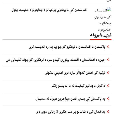
افغانستان کې د برتانوي پوځیانو د جنایتونو د حقیقت پټول
نوی خبرونه
پاکستان د افغانستان د ترهګرو ګواښو بیا په اړه اندیښنه لري
چین: د افغانستان د اقتصاد پیاوړي کیدو سره د ترهګرۍ ګواښونه کمیدلی شي
ترکیه کې افغان کډوالو لپاره نوې امنیتي ننګونې
د کابل د ودانیو کیفیت ته د اندیښنو زنګ
په پاکستان کې بندي افغان مهاجرین هیواد ته ستنیدل
بدخشان کې د طالبانو پر ضد جګړې لا زیاتې شوی دي