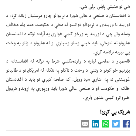
شي نو مثبتې پایلې لرلی شي.
د افغانستان د صلحې د عالي شورا د نړیوالو چارو مرستیال زیاته کړه: د
اوربند یا ډزبندۍ د نړیوالو قوانینو له مخې د حکومت هغه ډله مخالف
وسله وال چې د اوربند په ورځو کښې غواړي په آزاده توګه د افغانستان
ښارونو ته ننوځي، باید خپلې وسلو وسپاري او له ښارونو د وتلو په وخت
یې بیرته ترلاسه کړي.
قاسمیار د صلحې لپاره د وارمخکښي شرط په توګه له افغانستانه د
بهرنیو ځواکونو د وتنې د وخت د ټاکلو په هکله له امریکایانو د طالبانو
غوښتنې ته په اشارې سره وویل: که صلحه کیږي نو باید د افغانستان
خلک او حکومت او د صلحې عالي شورا باید ورپورې په اړوندو هرډول
خبرواترو کښې شتون ولري.
شریک یي کړئ!