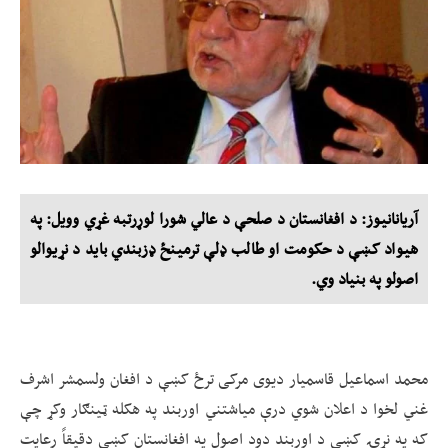
آریانانیوز: د افغانستان د صلحې د عالي شورا لوړرتبه غړي وویل: په
هیواد کښې د حکومت او طالب ډلې ترمینځ ډزبندي باید د نړیوالو
اصولو په بنیاد وي.
محمد اسماعیل قاسمیار دیوی مرکی ترځ کښې د افغان ولسمشر اشرف
غني لخوا د اعلان شوي درې میاشتني اوربند په هکله ټینګار وکړ چې
که په نړۍ کښې د اوربند دود اصول په افغانستان کښې دقیقاً رعایت