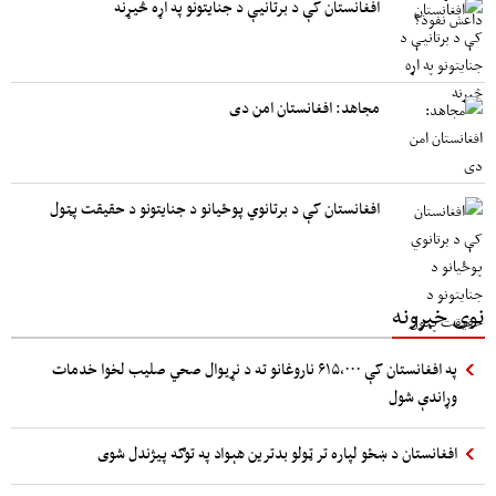
افغانستان کې د برتانیې د جنایتونو په اړه څیړنه
مجاهد: افغانستان امن دی
افغانستان کې د برتانوي پوځیانو د جنایتونو د حقیقت پټول
نوی خبرونه
په افغانستان کې ۶۱۵،۰۰۰ ناروغانو ته د نړيوال صحي صلیب لخوا خدمات
وړاندې شول
افغانستان د ښځو لپاره تر ټولو بدترین هېواد په توګه پیژندل شوی