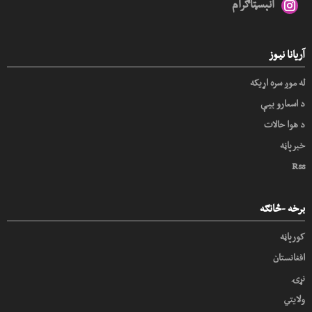
انېسټاګرام
آریانا نیوز
له موږ سره اړیکه
د اسعارو بیې
د هوا حالات
خبرپاڼه
Rss
برخه -څانګه
کورپاڼه
افغانستان
نړۍ
ولایتي