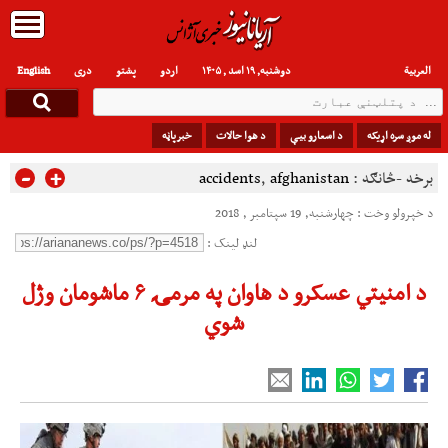
العربیة
دوشنبه, ۱۹ اسد , ۱۴۰۵
اردو
پشتو
دری
English
له موږ سره اړیکه
د اسعارو بیې
د هوا حالات
خبرپاڼه
-
+
برخه -څانګه :
afghanistan
,
accidents
د خپرولو وخت : چهارشنبه, 19 سپتامبر , 2018
لنډ لینک :
د امنيتي عسکرو د هاوان په مرمۍ ۶ ماشومان وژل
شوي