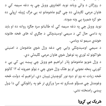
د روزګان د والي وياند نويد افغانزوی وويل چې په دغه سيمه کې د
هاوان مرمۍ لګېدلې ده چې ګڼو ماشومانو ته يې مرګ ژوبله اړولې ده
خو کره شميره يې ونه ښوده.
نويد وويل چې په دغه سيمه کې له طالبانو سره جګړه روانه ده او بايد
په داسې حال کې د سيمې اوسېدونکي د جګړې له ځای څخه ځانونه
خوندي سيمو ته وباسي.
د سيمې اوسېدونکي وايي چې دغه وژل شوي ماشومان د امنيتي
ځواکونو له لوري په توغول شوي هاوان مرمۍ لګيدلي دي.
د وژل شويو ماشومانو پلار ابراهيم هم وويل چې پيښه يې کې يې د
کورنۍ پنځه نجونې او يو هلک وژل شوي چې د ټولو عمرونه له ۱۲ کالونو
څخه زیات نه وو او دوه نور کوچنيان ټپيان دي، ابراهيم له دولت څخه
وغوښتل چې مسؤلو عسکرو ته سزا ورکړي تر څو په راتلونکې کې دا ډول
پيښې رامنځته نشي.
شریک یي کړئ!