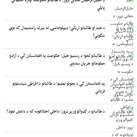
پایلې
د هند او طالبانو اړیکې؛ ډیپلوماسۍ ته بیرته راستنیدل که نوي
ننګونې؟
د طالبانو لخوا د رسنیو ځپل؛ حکومت په افغانستان کې د آزادو
معلوماتو جریان بندوي
په افغانستان کې د نجونو تعلیم؛ د طالبانو د افراطي سیاستونو
قرباني
د طالبانو د کډوالو وزیر ترور؛ داخلي اختلافونه که د داعش نفوذ؟