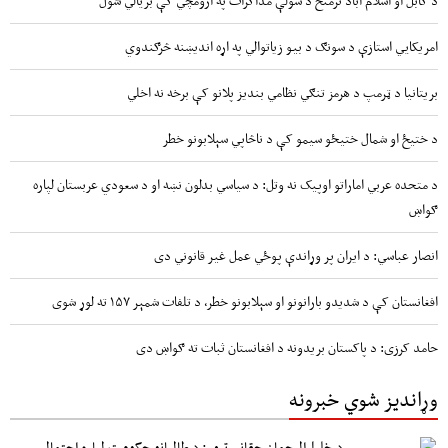
امریکايي استازې د سونګ د بیو زیاتوالي په اړه اندیښنه څرګندوي
بریتانیا د ټرمپ د هرمز تنګي نظامي بندیز پلانو کې برخه نه اخلي
د ختیځ او شمال ختیځو سیمو کې د ناڅاپي سېلابونو خطر
د متحده عربي اماراتو اوپیک نه وتل: د سیاسي بدلون نښه او د سعودي عربستان لپاره
ګواښ
انصار عباسي: د ایران پر وړاندې پوځي عمل غیر قانوني دی
افغانستان کې د شدیدو بارانونو او سېلابونو خطر، د تلفات شمېر ۱۵۷ ته لوړ شوی
حامد کرزی: د پاکستان بریدونه د افغانستان ثبات ته ګواښ دی
وړاندیز شوي خبرونه
د خلیل‌الرحمان حقاني ترور: د طالبانو حکومت لپاره احتمالي