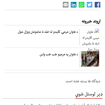
اړوند خبرونه
د هاوان مرمۍ لګېدو له امله ۵ ماشومان ووژل شول
د هاوان په مرمیو ځب ځب ولس
دیدگاه ها بسته شده است
ډېر لوستل شوي
د کابل او اسلام آباد ترمنځ د سولې مذاکرات په ارومچي کې بريالي شول