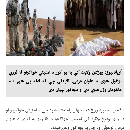
آریانانیوز: روزګان ولايت کې په يو کور د امنیتي ځواکونو له لوري
توغول شوي د هاوان مرمۍ لګېدلې چې له امله يې شپږ تنه
ماشومان وژل شوي دي او دوه نور ټپيان دي.
دغه پيښه تيره ورځ هغه مهال رامنځته شوه چې د امنيتي ځواکونو او
طالبانو ترمنځ جګړه کې امنيتي ځواکونو د طالبانو په لوري د هاوان
مرمۍ توغولې وه چې په يوه کور وغورځېده.