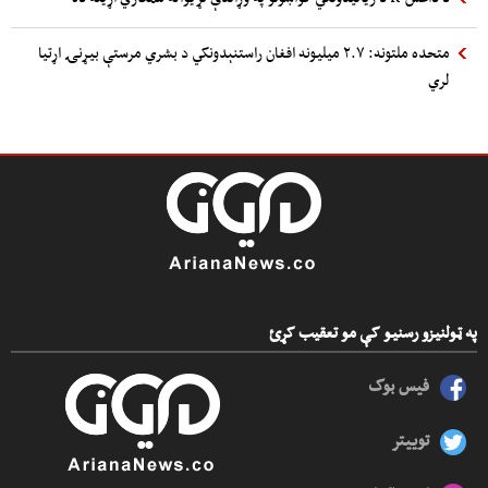
متحده ملتونه: ۲.۷ میلیونه افغان راستنېدونکي د بشري مرستې بیړنۍ اړتیا
لري
په ټولنیزو رسنیو کې مو تعقیب کړئ
فیس بوک
توییتر