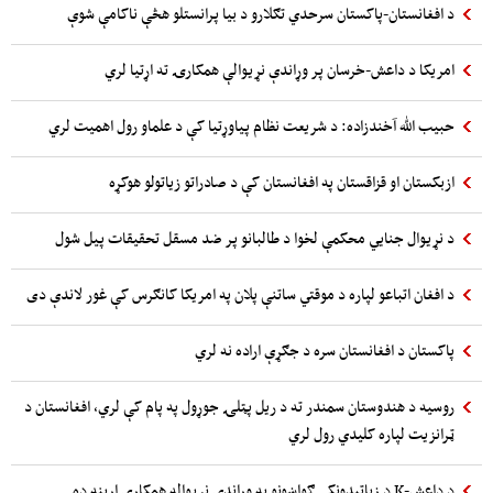
د افغانستان-پاکستان سرحدي تګلارو د بیا پرانستلو هڅې ناکامې شوې
امریکا د داعش-خرسان پر وړاندې نړیوالې همکارۍ ته اړتیا لري
حبیب الله آخندزاده: د شریعت نظام پیاوړتیا کې د علماو رول اهمیت لري
ازبکستان او قزاقستان په افغانستان کې د صادراتو زیاتولو هوکړه
د نړیوال جنایي محکمې لخوا د طالبانو پر ضد مسقل تحقیقات پیل شول
د افغان اتباعو لپاره د موقتي ساتنې پلان په امریکا کانګرس کې غور لاندې دی
پاکستان د افغانستان سره د جګړې اراده نه لري
روسیه د هندوستان سمندر ته د ریل پټلۍ جوړول په پام کې لري، افغانستان د
ټرانزیت لپاره کلیدي رول لري
د داعش-K د زیاتیدونکي ګواښونو په وړاندې نړیواله همکاري اړینه ده