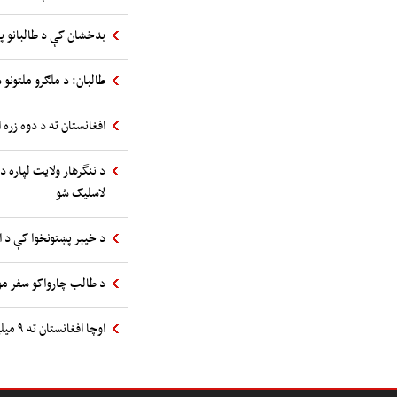
بدخشان کې د طالبانو پ
طالبان: د ملګرو ملتونو س
افغانستان ته د دوه زره 
د ننگرهار ولایت لپاره د
لاسلیک شو
د خیبر پښتونخوا کې د 
د طالب چارواکو سفر مول
اوچا افغانستان ته ۹ میلیونه استرالیایي ډالرو مرسته اعلان کړه