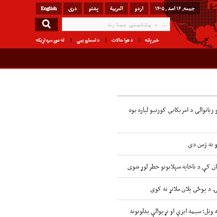
جمعه, ۱۶ اسد , ۱۴۰۵
اردو
العربیة
پشتو
دری
English
خبرپاڼه
د هوا حالات
د اسعارو بیې
له موږ سره اړیکه
زیاتوالی د امریکایي کورنیو لپاره یوه
و ته ژمن دي
ن کې د ناڅاپه سېلابونو خطر لوړ شوی
ۍ د پوځي پلان ملاتړ نه کوي
 وتل؛ سیمه ایزې او نړیوالې بدلونونه