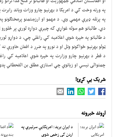
او افغانستان اسلامي جمهوريت او طالبانو تر منځ مذاکراتو 
په ورته وخت کې د امریکا د بهرنیو چارو وزات ویاند رابرت پ
په پرتله ډیرې مهمې وې. د مهمو او ارزښتمنو پرمختګونو په 
دي. طالبانو هم سوله غواړي که چیرې دواړه لوري پر څلورو 
د طالبانو په خپره شوې اعلامیه کې راغلي چې، د دواړو لور
ټولو بهرنیو ځواکونو وتل او د نورو په ضرر د افغان خاورې ن
د قطر د بهرنیو چارو وزارت په خپره شوې اعلامیه کې راغل
چمتوالی نیسي او زیاتوي چې استازي مطلق بن القحطاني پدې
شریک یي کړئ!
اړوند خبرونه
د ايران بريد: امريکايي سرتيري په
اردن کې زخمي شوي