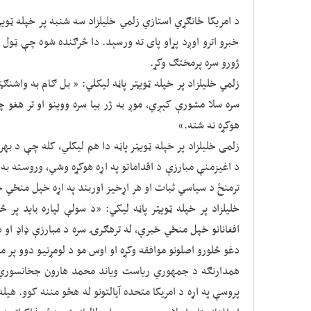
د امریکا ځانګړي استازي زلمي خلیلزاد سه شنبه پر خپله ټویټر
خبرو اترو اوږد پړاو پای ته ورسېد. دا څرګنده شوه چې ټول
ژورو سره پرمختګ وکړ.
زلمي خلیلزاد پر خپله ټویټر پاڼه لیکلي: « بل ګام به واشنګ
سره سلا مشورې کېږي، موږ به ژر بیا سره ووینو او تر هغو 
هوکړه نه شته.»
زلمی خلیلزاد پر خپله ټویټر پاڼه دا هم لیکلي، کله چې د بهر
د اغیزمنې مبارزې د اقداماتو په اړه هوکړه وشي، وروسته به 
ترمنځ د سیاسي ثبات او هر اړخیز اوربند په اړه خپل منځي 
خلیلزاد پر خپله ټویټر پاڼه لیکي: «د سولې لپاره باید پر څ
افغانانو خپل منځي خبرې، له ترهګرۍ سره د مبارزې ډاډ او 
دغو څلورو اصلونو موافقه وکړه او اوس مو د لومړنیو دوو پر 
همدارنګه د جمهوري ریاست ویاند محمد هارون جخانسوري هم
پروسې په اړه د امريکا متحده آيالتونو له هڅو مننه کوو. هيل