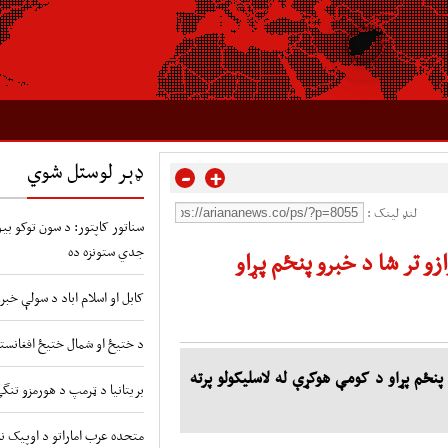
ډېر لوستل شوي
-
+
لنډ لینک :
سناتور کاپتور: د سون توکو بیو 
جدي ستونزه ده
ازو تر شا د خبرو پنځم پړاو
کابل او اسلام اباد د سولې خبر
د ختیځ او شمال ختیځ افغانستا
و پنځم پړاو د کومې هوکړې له لاسلیکولو پرته
بریتانیا د ټرمپ د هورمزو تنگ
متحده عرب اماراتو د اوپیک نه