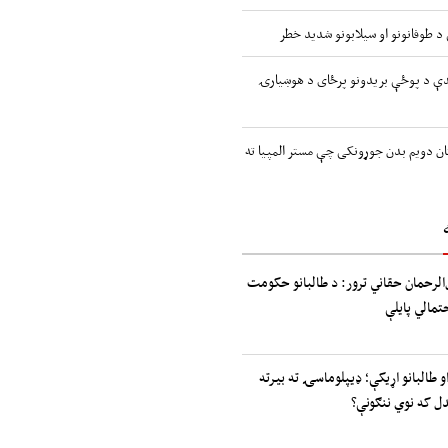
اندې د پوځې بریدونو پرځای د هوښیارۍ
ن دویم بدن جوړونکی چې مستر المپیا ته
الرحمان حقاني ترور: د طالبانو حکومت
حتمالي پایلې
و طالبانو اړیکې؛ ډیپلوماسۍ ته بیرته
دل که نوي ننګونې؟