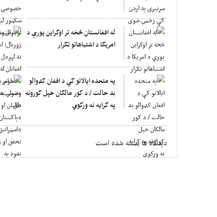
له افغانستان څخه تر اوکراين پورې د
امريکا د اشتباهاتو تکرار
په متحده ایالاتو کې د افغان کډوالو
بد حالت / د کور مالکان خپل کورونه
په کرایه نه ورکوي
دیدگاه ها بسته شده است