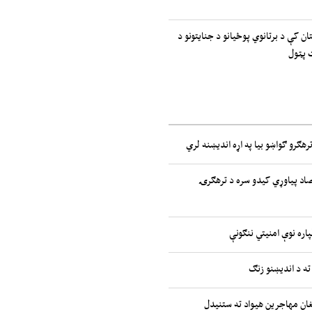
ان کې د برتانوي پوځیانو د جنایتونو د
 پټول
رهګرو ګواښو بیا په اړه اندیښنه لري
صاد پیاوړي کیدو سره د ترهګرۍ
پاره نوې امنیتي ننګونې
ته د اندیښنو زنګ
غان مهاجرین هیواد ته ستنیدل