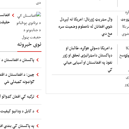
افغانست
وال سټریټ ژورنال: امريکا ته لېږدل
حقیقت
شوي افغانان له نامعلوم وضعيت سره
مخ دي
نوی خبرونه
د امريکا دسولي هوکړه، طالبان او
دپاکستان داسټراتيژى تحقق او ژور
پاکستان د افغانستان د ت
نفوذ په افغانستان او آسيايى مياني
کي
چین: د افغانستان د اقت
ګواښونه کمیدلی شي
ترکیه کې افغان کډوالو ل
د کابل د ودانیو کیفیت 
په پاکستان کې بندي اف