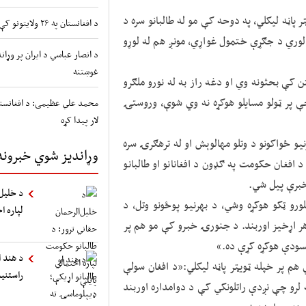
 پاڼه لیکلي، په دوحه کې مو له طالبانو سره د
د افغانستان په ۲۶ ولایتونو کې د طوفانونو او سیلابونو شدید خطر
 لوري د جګړې ختمول غواړي، مونږ هم له لوړو
د انصار عباسي د ایران پر وړ
غوښتنه
ټن کې بحثونه وي او دغه راز به له نورو ملګرو
چې پر ټولو مسایلو هوکړه نه وي شوې، وروستۍ
محمد علي عظیمی: د افغانستا
لار پیدا کړه
نیو ځواکونو د وتلو مهالوېش او له ترهګرۍ سره
وړاندیز شوي خبرونه
د افغان حکومت په ګډون د افغانانو او طالبانو
خبرې پیل شي.
د خلیل‌
لورو ټکو هوکړه وشي، د بهرنیو پوځونو وتل، د
لپاره ا
هر اړخیز اوربند. د جنورۍ خبرو کې مو هم پر
مسودې هوکړه کړې ده.»
د هند ا
 پر خپله ټویټر پاڼه لیکلي:«د افغان سولې
راستنی
ه لرو چې نږدې راتلونکي کې د دوامداره اوربند