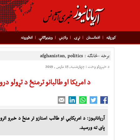
کورپاڼه
افغانستان
نړۍ
ولایتي
ویډیوګانې
انځورونه
برخه -څانګه :
politics
,
afghanistan
د خپرولو وخت : چهارشنبه, 13 مارس , 2019
د امريکا او طالبانو ترمنځ د تړولو درو
آریانانیوز: د امریکايي او طالب استازو تر منځ د خبرو اتر
پای ته ورسید.