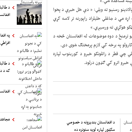
زمينه مساعده شي.»
د طالب
الادینو رسنیو ته ویلي: « دې ځل خبرې د پخوا
افغانست
اړه مې د ښاغلي خلیلزاد راپورنه تر لاسه کړي
ټکو هوکړې ته ورسیږي.»
په افغا
یو ترمنځ د دوه موضوعات له افغانستان څخه د
افراطي 
ه کارولو په برخه کې لازم پرمختګ شوی دی.
ي چې قطر د راتلونکو خبرو د کوربتوب لپاره
 خبرو اترو کې ګډون درلود.
د طالبا
که د د
افغانست
مجاهد:
د افغانستان بندیزونه د خصوصي
سکټور لپاره لویه ستونزه ده