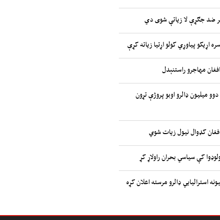
ر ضد جګړې لا زیاتې شوی دي
ره اړیکو پیاوړي کولو اړتیا زیاته کړې
افغان مهاجرو راستنېدل
 دوو میلیون ډالرو اوبو پروژې تړون
افغان کډوال نیول زیات شوي
وډوا کې سیاسي بحران راولاړ کړ