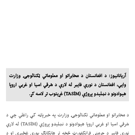
آریانانیوز: د افغانستان د مخابراتو او معلوماتي ټکنالوجۍ وزارت
وايي، افغانستان د نورې فايبر له لارې د شرقي اسيا او غربي اروپا
هېوادونو د نښلېدو پروژې (TASİM) غړيتوب تر لاسه کړ.
د مخابراتو او معلوماتي تکنالوجۍ وزارت په خبرپاڼه کې راغلي چې د
شرقي اسيا او غربي اروپا هېوادونو د نښلېدو پروژې (TASİM) له لارې
نوري فايبر د جرمني فرانکفورټ څخه تر هانکانګ پورې غځېږي او د