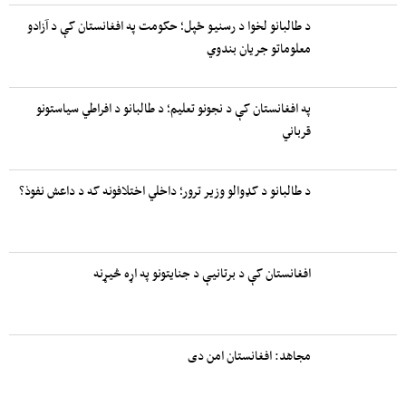
د طالبانو لخوا د رسنیو ځپل؛ حکومت په افغانستان کې د آزادو
معلوماتو جریان بندوي
په افغانستان کې د نجونو تعلیم؛ د طالبانو د افراطي سیاستونو
قرباني
د طالبانو د کډوالو وزیر ترور؛ داخلي اختلافونه که د داعش نفوذ؟
افغانستان کې د برتانیې د جنایتونو په اړه څیړنه
مجاهد: افغانستان امن دی