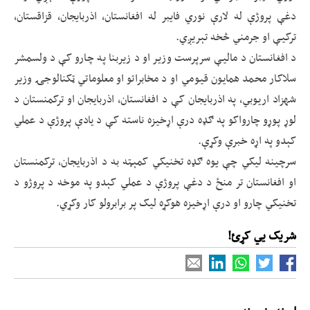
دغې پروژې له لارې نوري فایبر له افغانستان، اذربایجان، قزاقستان،
ترکيې او جرمني څخه تېریږي.
د افغانستان د ماليې سرپرست وزیر او د زیربنا په چارو کې د ولسمشر
سلاکار محمد همايون قيومي او د مخابراتو او معلوماتي ټکنالوجۍ وزیر
شهزاد اريوبي، په اذربایجان کې د افغانستان، اذربايجان او ترکمنستان د
لوړ پوړو چارواکو په ګډه درې اړخيزه ناسته کې د يادې پروژې د عملي
کېدو په اړه خبرې وکړې.
سرچينه ليکي چې یوه ګډه تخنيکي کمېټه به د اذربايجان، ترکمنستان
او افغانستان تر منځ د دغې پروژې د عملي کېدو په موخه د پروژو د
تخنيکي چارو او درې اړخيزه هوکړه لیک پر برابرولو کار وکړي.
شریک یي کړئ!