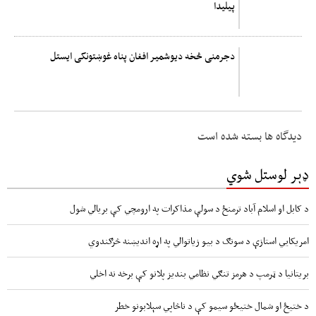
پیلیدا
دجرمنی څخه دیوشمیر افغان پناه غوښتونکی ایستل
دیدگاه ها بسته شده است
ډېر لوستل شوي
د کابل او اسلام آباد ترمنځ د سولې مذاکرات په ارومچي کې بريالي شول
امریکايي استازې د سونګ د بیو زیاتوالي په اړه اندیښنه څرګندوي
بریتانیا د ټرمپ د هرمز تنګي نظامي بندیز پلانو کې برخه نه اخلي
د ختیځ او شمال ختیځو سیمو کې د ناڅاپي سېلابونو خطر