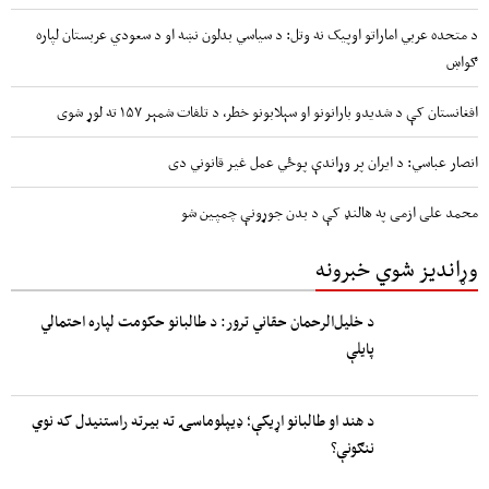
د متحده عربي اماراتو اوپیک نه وتل: د سیاسي بدلون نښه او د سعودي عربستان لپاره
ګواښ
افغانستان کې د شدیدو بارانونو او سېلابونو خطر، د تلفات شمېر ۱۵۷ ته لوړ شوی
انصار عباسي: د ایران پر وړاندې پوځي عمل غیر قانوني دی
محمد علی ازمی په هالنډ کې د بدن جوړونې چمپین شو
وړاندیز شوي خبرونه
د خلیل‌الرحمان حقاني ترور: د طالبانو حکومت لپاره احتمالي
پایلې
د هند او طالبانو اړیکې؛ ډیپلوماسۍ ته بیرته راستنیدل که نوي
ننګونې؟