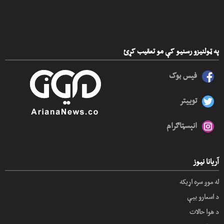
په ټولنیزو رسنیو کې مو تعقیب کړئ
فیس بوک
توییتر
انېسټاګرام
آریانا نیوز
له موږ سره اړیکه
د اسعارو بیې
د هوا حالات