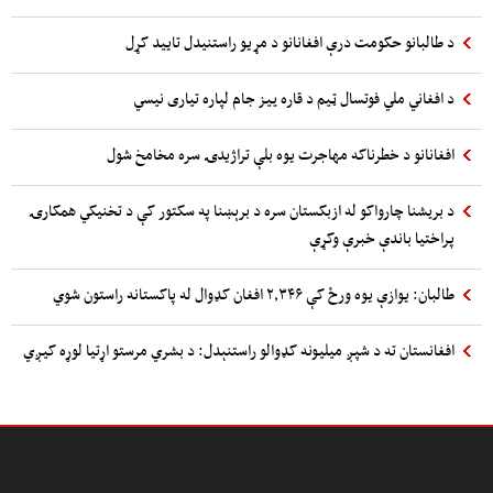
د طالبانو حکومت درې افغانانو د مړیو راستنیدل تایید کړل
د افغاني ملي فوتسال ټیم د قاره ييز جام لپاره تیاری نیسي
افغانانو د خطرناکه مهاجرت یوه بلې تراژیدۍ سره مخامخ شول
د بريشنا چارواکو له ازبکستان سره د برېښنا په سکتور کې د تخنیکي همکارۍ
پراختیا باندې خبرې وکړې
طالبان: یوازې یوه ورځ کې ۲,۳۴۶ افغان کډوال له پاکستانه راستون شوي
افغانستان ته د شپږ میلیونه کډوالو راستنېدل: د بشري مرستو اړتیا لوړه کیږي