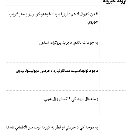
اړوند خبرونه
افغان کډوال لا هم د اروپا د پناه غوښتونکو تر ټولو ستر ګروپ
جوړوي
په جومات باندې د برید پروګرام شنډول
دجوماتونودامنیت دساتلولپاره دجرمنی دپولیسوتابیاوی
وسله وال بريد کې ۶ کسان وژل شوي
په دوحه کې د جرمني او قطر په کوربه توب بین الافغاني ناسته