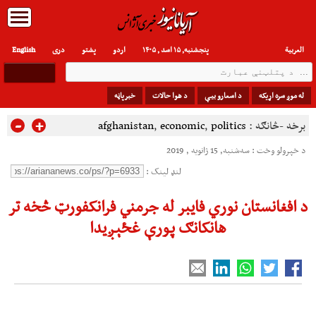
العربیة
پنجشنبه, ۱۵ اسد , ۱۴۰۵
اردو
پشتو
دری
English
له موږ سره اړیکه
د اسعارو بیې
د هوا حالات
خبرپاڼه
-
+
برخه -څانګه :
politics
,
economic
,
afghanistan
د خپرولو وخت : سه‌شنبه, 15 ژانویه , 2019
لنډ لینک :
د افغانستان نوري فايبر له جرمني فرانکفورټ څخه تر
هانکانګ پورې غځېږيدا