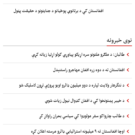
افغانستان کې د برتانوي پوځیانو د جنایتونو د حقیقت پټول
نوی خبرونه
طالبان: د ملګرو ملتونو سره اړیکو پیاوړي کولو اړتیا زیاته کړې
افغانستان ته د دوه زره افغان مهاجرو راستنېدل
د ننگرهار ولایت لپاره د دوو میلیون ډالرو اوبو پروژې تړون لاسلیک شو
د خیبر پښتونخوا کې د افغان کډوال نیول زیات شوي
د طالب چارواکو سفر مولوډوا کې سیاسي بحران راولاړ کړ
اوچا افغانستان ته ۹ میلیونه استرالیایي ډالرو مرسته اعلان کړه