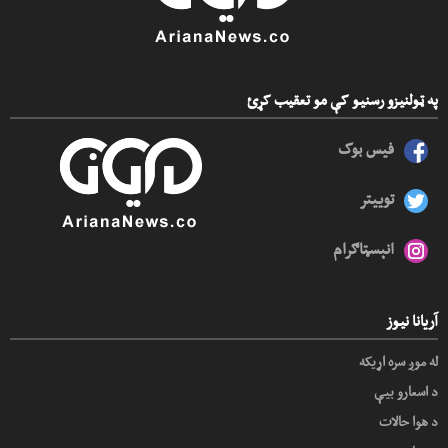
په ټولنیزو رسنیو کې مو تعقیب کړئ
فیس بوک
توییتر
انېسټاګرام
آریانا نیوز
له موږ سره اړیکه
د اسعارو بیې
د هوا حالات