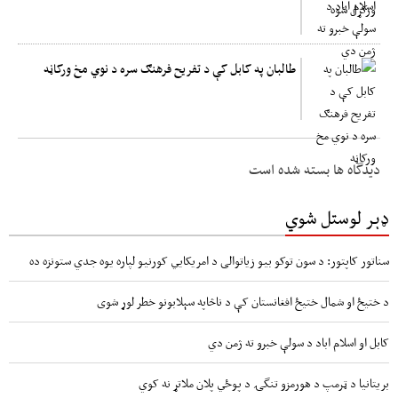
طالبان په کابل کې د تفریح فرهنګ سره د نوي مخ ورکاڼه
دیدگاه ها بسته شده است
ډېر لوستل شوي
سناتور کاپتور: د سون توکو بیو زیاتوالی د امریکایي کورنیو لپاره یوه جدي ستونزه ده
د ختیځ او شمال ختیځ افغانستان کې د ناڅاپه سېلابونو خطر لوړ شوی
کابل او اسلام اباد د سولې خبرو ته ژمن دي
بریتانیا د ټرمپ د هورمزو تنگۍ د پوځي پلان ملاتړ نه کوي