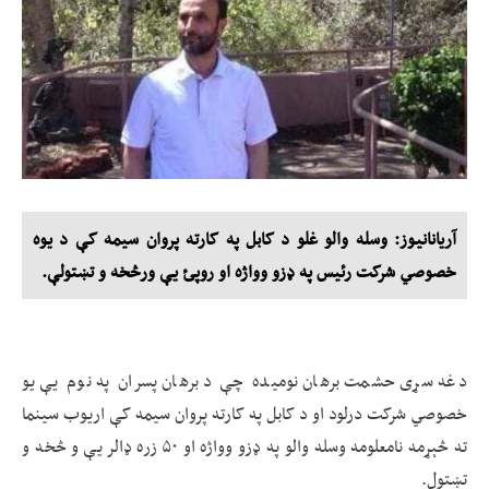
آریانانیوز: وسله والو غلو د کابل په کارته پروان سیمه کې د یوه
خصوصي شرکت رئیس په ډزو وواژه او روپئ یې ورڅخه و تښتولې.
دغه سړی حشمت برهان نومیده چې د برهان پسران په نوم یې یو
خصوصي شرکت درلود او د کابل په کارته پروان سیمه کې اریوب سینما
ته څېړمه نامعلومه وسله والو په ډزو وواژه او ۵۰ زره ډالر یې و څخه و
تښتول.