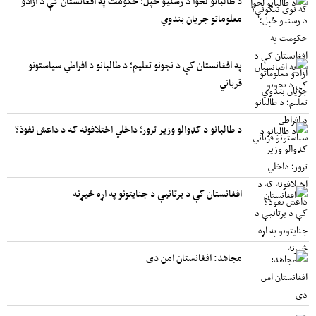
د طالبانو لخوا د رسنیو ځپل؛ حکومت په افغانستان کې د آزادو
معلوماتو جریان بندوي
په افغانستان کې د نجونو تعلیم؛ د طالبانو د افراطي سیاستونو
قرباني
د طالبانو د کډوالو وزیر ترور؛ داخلي اختلافونه که د داعش نفوذ؟
افغانستان کې د برتانیې د جنایتونو په اړه څیړنه
مجاهد: افغانستان امن دی