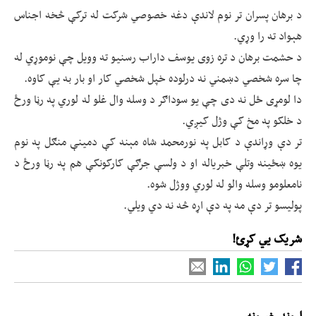
د برهان پسران تر نوم لاندې دغه خصوصي شرکت له ترکې څخه اجناس
هېواد ته را وړي.
د حشمت برهان د تره زوی یوسف داراب رسنیو ته وویل چې نوموړي له
چا سره شخصي دښمني نه درلوده خپل شخصي کار او بار به یې کاوه.
دا لومړی ځل نه دی چې یو سوداګر د وسله وال غلو له لوري په رڼا ورځ
د خلکو په مخ کې وژل کیږي.
تر دې وړاندې د کابل په نورمحمد شاه مېنه کې دمینې منګل په نوم
یوه ښځینه وتلې خبریاله او د ولسې جرګې کارکونکې هم په رڼا ورځ د
نامعلومو وسله والو له لوري ووژل شوه.
پولیسو تر دې مه په دې اړه څه نه دي ویلي.
شریک یي کړئ!
اړوند خبرونه