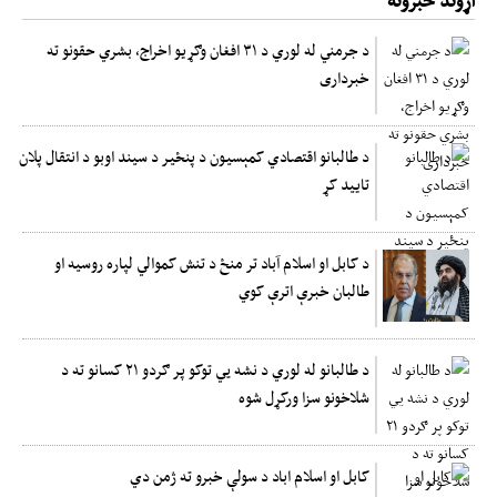
د جرمني له لوري د ۳۱ افغان وګړیو اخراج، بشري حقونو ته
خبرداری
د طالبانو اقتصادي کمېسیون د پنځیر د سیند اوبو د انتقال پلان
تایید کړ
د کابل او اسلام آباد تر منځ د تنش کموالي لپاره روسیه او
طالبان خبرې اترې کوي
د طالبانو له لوري د نشه يي توکو پر ګردو ۲۱ کسانو ته د
شلاخونو سزا ورکړل شوه
کابل او اسلام اباد د سولې خبرو ته ژمن دي