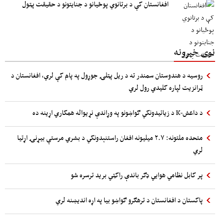
افغانستان کې د برتانوي پوځیانو د جنایتونو د حقیقت پټول
نوی خبرونه
روسیه د هندوستان سمندر ته د ریل پټلۍ جوړول په پام کې لري، افغانستان د
ټرانزیت لپاره کلیدي رول لري
د داعش-K د زیاتیدونکي ګواښونو په وړاندې نړیواله همکاري اړینه ده
متحده ملتونه: ۲.۷ میلیونه افغان راستنېدونکي د بشري مرستې بیړنۍ اړتیا
لري
پر کابل نظامي هوایي ډګر باندې راکټي برید ترسره شو
پاکستان د افغانستان د ترهګرو ګواښو بیا په اړه اندیښنه لري