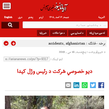
العربیة
جمعه, ۱۶ اسد , ۱۴۰۵
اردو
پشتو
دری
English
له موږ سره اړیکه
د اسعارو بیې
د هوا حالات
خبرپاڼه
-
+
برخه -څانګه :
afghanistan
,
accidents
د خپرولو وخت : پنج‌شنبه, 16 می , 2019
لنډ لینک :
دیو خصوصي شرکت د رئیس وژل کیدا