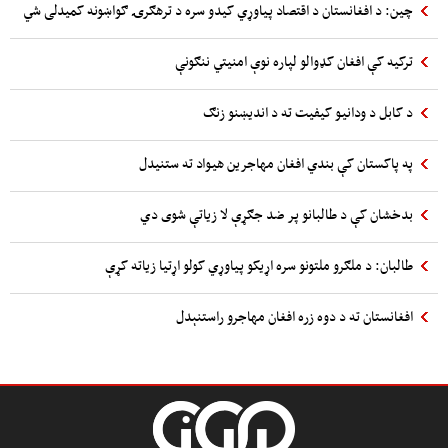
چین: د افغانستان د اقتصاد پیاوړي کیدو سره د ترهګرۍ ګواښونه کمیدلی شي
ترکیه کې افغان کډوالو لپاره نوې امنیتي ننګونې
د کابل د ودانیو کیفیت ته د اندیښنو زنګ
په پاکستان کې بندي افغان مهاجرین هیواد ته ستنیدل
بدخشان کې د طالبانو پر ضد جګړې لا زیاتې شوی دي
طالبان: د ملګرو ملتونو سره اړیکو پیاوړي کولو اړتیا زیاته کړې
افغانستان ته د دوه زره افغان مهاجرو راستنېدل