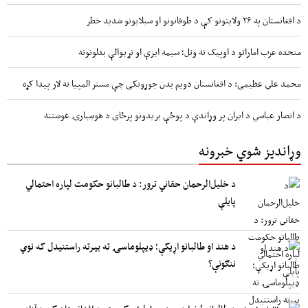
د افغانستان په ۲۶ ولایتونو کې د طوفانونو او سیلابونو شدید خطر
متحده عرب اماراتو د اوپیک نه وتل؛ سیمه ایزې او نړیوالې بدلونونه
محمد علي عظیمی: د افغانستان دویم بدن جوړونکی چې مستر المپیا ته لار پیدا کړه
د انصار عباسي د ایران پر وړاندې د پوځې بریدونو پرځای د هوښیارۍ غوښتنه
وړاندیز شوي خبرونه
د خلیل‌الرحمان حقاني ترور: د طالبانو حکومت لپاره احتمالي
پایلې
د هند او طالبانو اړیکې؛ ډیپلوماسۍ ته بیرته راستنیدل که نوي
ننګونې؟