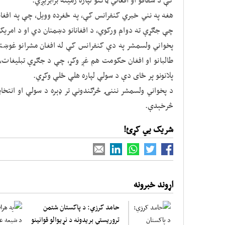
هغه په نني خبري کنفرانس کې، په ځغرده وویل، چې په افغان
چې جګړې ته دوام ورکوي، د افغانانو دښمنان دي او د امریک
پخواني ولسمشر په دې کنفرانس کې له افغان مشرانو غوښت
طالبانو او افغان حکومت هم غږ وکړ، چې د جګړې تبلیغات، 
پلانونو پر ځای دې د سولې لپاره هلې ځلې وکړي.
د پخواني ولسمشر نننۍ څرګندونې تر ډېره د سولې او انتخابا
څرخېدې.
شریک یي کړئ!
اړوند خبرونه
حامد کرزي: د پاکستان شتمن
تروریستي بریدونه د نړیوالو قوانینو