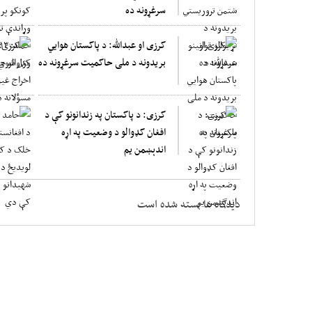
سرغړونه ده
کرزی او عبدالله: د پاکستان هوایي
بریدونه د ملی حاکمیت سرغړونه ده
کرزی: د پاکستان په زندانونو کې د
افغان کډوالو د وضعیت په اړه
اندېښمن یم
دیدگاه ها بسته شده است