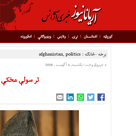
کورپاڼه
افغانستان
نړۍ
ولایتي
ویډیوګانې
انځورونه
برخه -څانګه :
politics
,
afghanistan
د خپرولو وخت : یکشنبه, 4 آگوست , 2019
تر سولې مخکې 