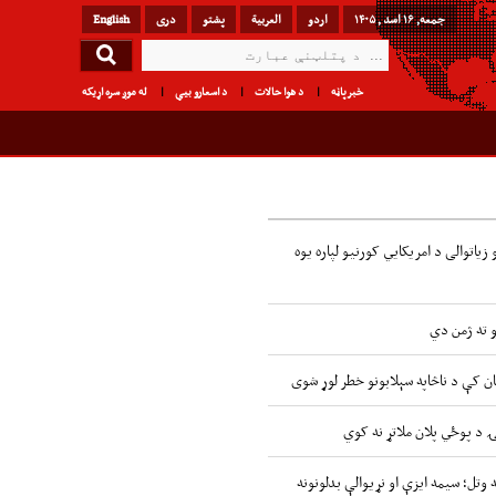
جمعه, ۱۶ اسد , ۱۴۰۵
اردو
العربیة
پشتو
دری
English
خبرپاڼه
د هوا حالات
د اسعارو بیې
له موږ سره اړیکه
زیاتوالی د امریکایي کورنیو لپاره یوه
و ته ژمن دي
ن کې د ناڅاپه سېلابونو خطر لوړ شوی
ۍ د پوځي پلان ملاتړ نه کوي
 وتل؛ سیمه ایزې او نړیوالې بدلونونه