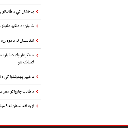
بدخشان کې د طالبانو پ
طالبان: د ملګرو ملتونو س
افغانستان ته د دوه زره 
د ننگرهار ولایت لپاره د
لاسلیک شو
د خیبر پښتونخوا کې د 
د طالب چارواکو سفر مول
اوچا افغانستان ته ۹ میلیونه استرالیایي ډالرو مرسته اعلان کړه