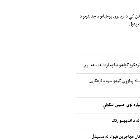
ان کې د برتانوي پوځیانو د جنایتونو د
 پټول
رهګرو ګواښو بیا په اړه اندیښنه لري
صاد پیاوړي کیدو سره د ترهګرۍ
پاره نوې امنیتي ننګونې
ته د اندیښنو زنګ
غان مهاجرین هیواد ته ستنیدل