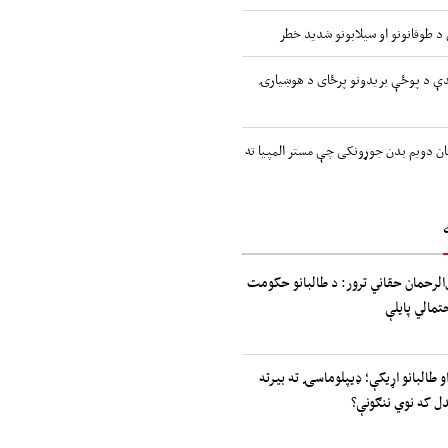
اندې د پوځې بریدونو پرځای د هوښیارۍ
ن دویم بدن جوړونکی چې مستر المپیا ته
الرحمان حقاني ترور: د طالبانو حکومت
حتمالي پایلې
و طالبانو اړیکې؛ ډیپلوماسۍ ته بیرته
دل که نوي ننګونې؟