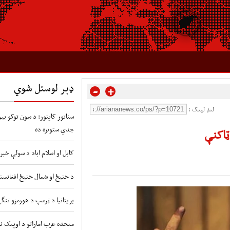
ډېر لوستل شوي
-
+
لنډ لینک :
سناتور کاپتور: د سون توکو بیو 
جدي ستونزه ده
ټاکنې
کابل او اسلام اباد د سولې خبر
د ختیځ او شمال ختیځ افغانستا
بریتانیا د ټرمپ د هورمزو تنگ
متحده عرب اماراتو د اوپیک نه