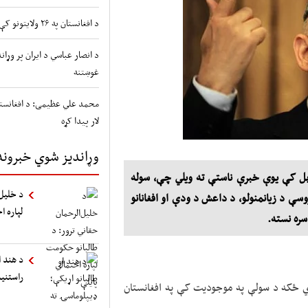
د افغانستان په ۲۶ ولایتونو کې د طوفانونو او سیلابونو شدید خطر
د انصار عباسي د ایران پر وړ
غوښتنه
محمد علي عظیمی: د افغانستا
لار پیدا کړه
وړاندیز شوي خبرونه
حامد کرزي پرون پنجشنبه د زمري په ۱۰ مه کابل کې یوې خبرې ناستې ته ویلي چې، سوله
د خلیل‌
سې د زیانمنولو، د داعش د ودې او افغانانو
لپاره ا
سره نسته.
د هند ا
راستنی
وي ځکه د سولې په موجودیت کې په افغانستان