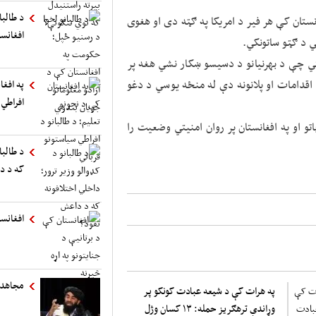
د طالب
ستان کې هر فیر د امریکا په ګټه دی او هغوی
افغانست
ي د ګټو ساتونکي.
ي چې د بهرنیانو د دسیسو ښکار نشي هغه پر
اقدامات او پلانونه دې له منځه یوسي د دغو
په افغا
افراطي 
تو او په افغانستان پر روان امنیتي وضعیت را
د طالبا
که د د
افغانست
مجاهد:
په هرات کې د شیعه عبادت کونکو پر
وړاندې ترهګریز حمله: ۱۳ کسان وژل