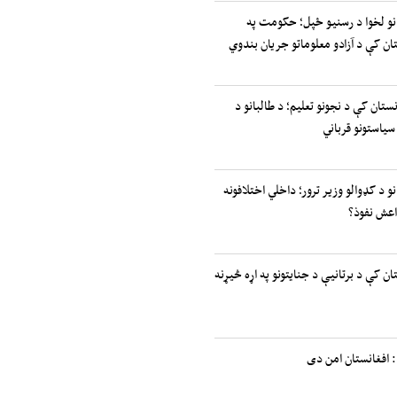
انو لخوا د رسنیو ځپل؛ حکومت په
ان کې د آزادو معلوماتو جریان بندوي
نستان کې د نجونو تعلیم؛ د طالبانو د
سیاستونو قرباني
نو د کډوالو وزیر ترور؛ داخلي اختلافونه
اعش نفوذ؟
ان کې د برتانیې د جنایتونو په اړه څیړنه
 افغانستان امن دی