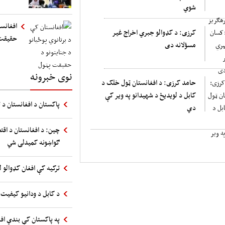
شوي
افغانست
کرزی: د کډوالو جبري اخراج غیر
حقیقت
مسؤلانه دی
نوی خبرونه
حامد کرزی: د افغانستان ټول خلک د
کابل د لویدیځ د شهیدانو په ویر کې
پاکستان د افغانستان د ت
دي
چین: د افغانستان د اقت
ګواښونه کمیدلی شي
ترکیه کې افغان کډوالو ل
د کابل د ودانیو کیفیت 
په پاکستان کې بندي اف