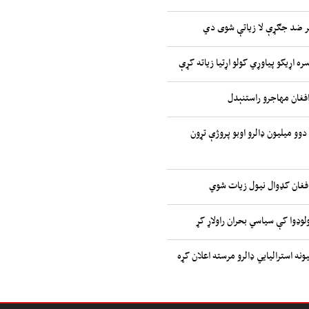
ر ضد جګړې لا زیاتې شوی دي
ره اړیکو پیاوړي کولو اړتیا زیاته کړې
افغان مهاجرو راستنېدل
 دوو میلیون ډالرو اوبو پروژې تړون
افغان کډوال نیول زیات شوي
وډوا کې سیاسي بحران راولاړ کړ