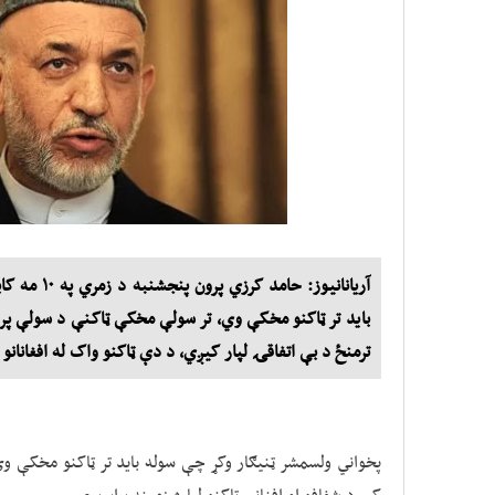
آریانانیوز: 
باید تر ټاکنو مخکې وي، تر سولې مخکې ټاکنې د سولې پرو
ترمنځ د بې اتفاقۍ لپار کیږي، د دې ټاکنو واک له افغانانو 
پخواني ولسمشر ټنیګار وکړ چې سوله باید تر ټاکنو مخکې 
کې د شفافو او افغاني ټاکنو لپاره زمینه برابریږي.