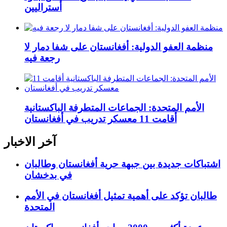
أستراليين
منظمة العفو الدولية: أفغانستان على شفا دمار لا
رجعة فيه
الأمم المتحدة: الجماعات المتطرفة الباكستانية
أقامت 11 معسكر تدريب في أفغانستان
آخر الاخبار
اشتباكات جديدة بين جبهة حرية أفغانستان وطالبان
في بدخشان
طالبان تؤكد على أهمية تمثيل أفغانستان في الأمم
المتحدة