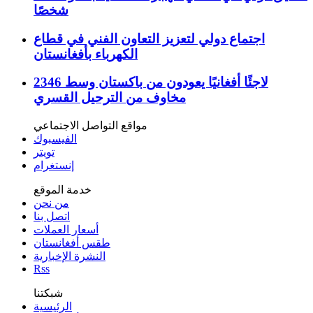
شخصًا
اجتماع دولي لتعزيز التعاون الفني في قطاع
الكهرباء بأفغانستان
2346 لاجئًا أفغانيًا يعودون من باكستان وسط
مخاوف من الترحيل القسري
مواقع التواصل الاجتماعي
الفيسبوك
تويتر
إنستغرام
خدمة الموقع
من نحن
اتصل بنا
أسعار العملات
طقس أفغانستان
النشرة الإخبارية
Rss
شبكتنا
الرئيسية