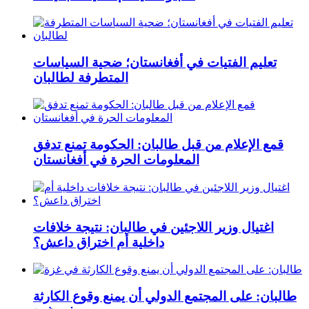
تعليم الفتيات في أفغانستان؛ ضحية السياسات
المتطرفة لطالبان
قمع الإعلام من قبل طالبان: الحكومة تمنع تدفق
المعلومات الحرة في أفغانستان
اغتيال وزير اللاجئين في طالبان: نتيجة خلافات
داخلية أم اختراق داعش؟
طالبان: على المجتمع الدولي أن يمنع وقوع الكارثة