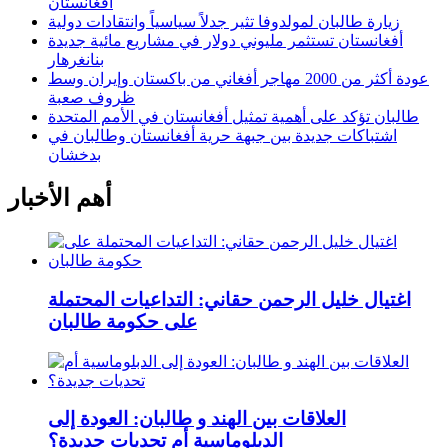
أفغانستان
زيارة طالبان لمولدوفا تثير جدلاً سياسياً وانتقادات دولية
أفغانستان تستثمر مليوني دولار في مشاريع مائية جديدة
بنانغرهار
عودة أكثر من 2000 مهاجر أفغاني من باكستان وإيران وسط
ظروف صعبة
طالبان تؤكد على أهمية تمثيل أفغانستان في الأمم المتحدة
اشتباكات جديدة بين جبهة حرية أفغانستان وطالبان في
بدخشان
أهم الأخبار
اغتيال خليل الرحمن حقاني: التداعيات المحتملة
على حكومة طالبان
العلاقات بين الهند و طالبان: العودة إلى
الدبلوماسية أم تحديات جديدة؟