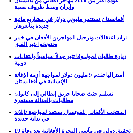
عودة أكثر من 2000 مهاجر أفغاني من باكستان
وإيران وسط ظروف صعبة
أفغانستان تستثمر مليوني دولار في مشاريع مائية
جديدة بنانغرهار
تزايد اعتقالات وترحيل المهاجرين الأفغان في خيبر
بختونخوا يثير القلق
زيارة طالبان لمولدوفا تثير جدلاً سياسياً وانتقادات
دولية
أستراليا تقدم 9 مليون دولار لمواجهة أزمة الإغاثة
الإنسانية في أفغانستان
تسليم جثث ضحايا حريق إيطالي إلى كابول:
مطالبات بالعدالة مستمرة
المنتخب الأفغاني للفوتسال يستعد لمواجهة تايلاند
في بداية جديدة
تحقيق دولي في مآسي الهجرة الأفغانية بعد وفاة 19