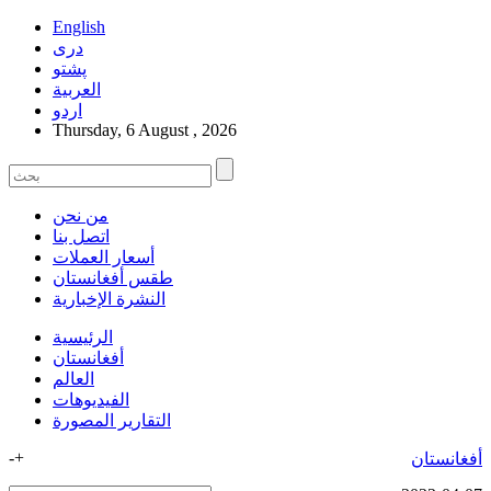
English
دری
پشتو
العربیة
اردو
Thursday, 6 August , 2026
من نحن
اتصل بنا
أسعار العملات
طقس أفغانستان
النشرة الإخبارية
الرئيسية
أفغانستان
العالم
الفیدیوهات
التقاریر المصورة
-
+
أفغانستان