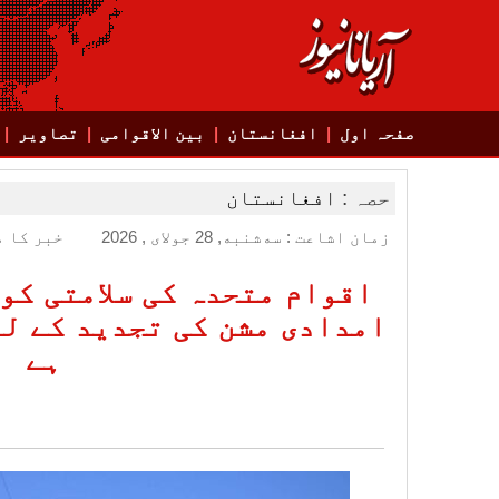
صفحہ اول
افغانستان
بین الاقوامی
تصاویر
حصہ :
افغانستان
زمان اشاعت : سه‌شنبه, 28 جولای , 2026
خبر کا م
اقوام متحدہ کی سلامتی کو
امدادی مشن کی تجدید کے لیے
ہے