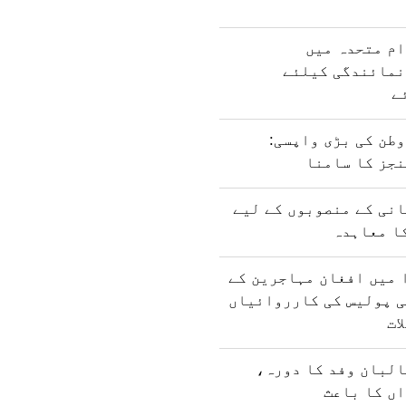
ام متحدہ میں
نمائندگی کیلئے
ے
طن کی بڑی واپسی:
نجز کا سامنا
نی کے منصوبوں کے لیے
ا معاہدہ
 میں افغان مہاجرین کے
ی پولیس کی کارروائیاں
ات
البان وفد کا دورہ،
ں کا باعث