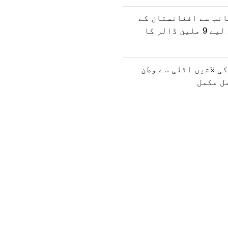
انب سے افغانستان کے
انسانی فنڈ کے لیے 9 ملین ڈالر کا
ی لاشیں اٹلی سے وطن
مل مکمل