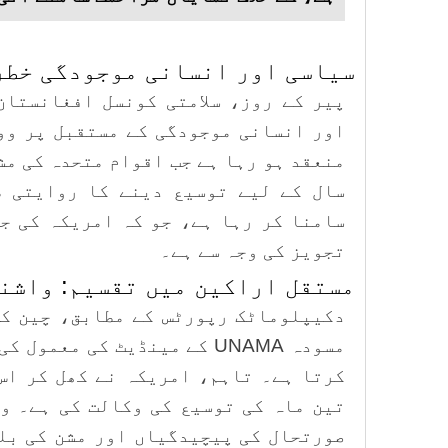
سیاسی اور انسانی موجودگی خطر
پیر کے روز، سلامتی کونسل افغانستان
اور انسانی موجودگی کے مستقبل پر ووٹ
سال کے لیے توسیع دینے کا روایتی ط
سامنا کر رہا ہے، جو کہ امریکہ کی ج
تجویز کی وجہ سے ہے۔
مستقل اراکین میں تقسیم: واشن
دکیپلوماٹک رپورٹس کے مطابق، چین کی
مسودہ UNAMA کے مینڈیٹ کی مع
کرتا ہے۔ تاہم، امریکہ نے کھل کر اس
تین ماہ کی توسیع کی وکالت کی ہے۔ و
صورتحال کی پیچیدگیاں اور مشن کی بلن