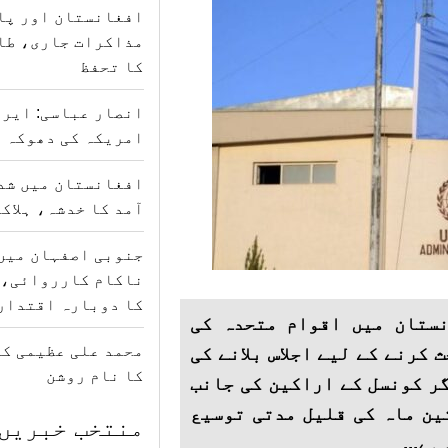
افغانستان اور پا
مذاکرات جاری، طا
کا تحفظ
انصار عباسی: ایرا
امریکہ کی دھوکہ د
افغانستان میں شدی
آمد کا خدشہ، ہلاکتوں کی
جنوبی اصفہان میں
ناکام کارروائی، 
کا دوبارہ اقتدار
نستان میں اقوام متحدہ کی
محمد علی عظیمی کی
جدید پر بحث کرنے کے لیے اجلاس بلانے کی
کا نام روشن
گر کونسل کے اراکین کی جانب
ین ماہ کی قلیل مدتی توسیع
منتخب خبریں
ے...