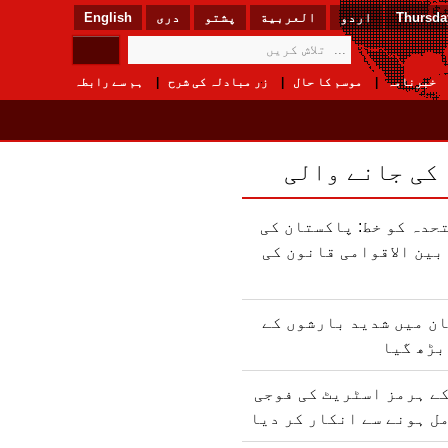
Thursday
اردو
العربیة
پشتو
دری
English
خبرنامہ
موسم کا حال
زر مبادلہ کی شرح
ہم سے رابطہ
 کی جانے والی
حدہ کو خط: پاکستان کی
ین الاقوامی قانون کی
ن میں شدید بارشوں کے
بڑھ گیا
ے ہرمز اسٹریٹ کی فوجی
ل ہونے سے انکار کر دیا