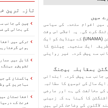
تازہ ترین خب
ے میں
چین کی جانب سے
 میں اقوام متحدہ کی سیاسی
کی بحالی کی ضر
نگ کرے گی۔ یہ اجلاس اس وقت
منعقد ہو رہا ہے جب اقوام متحدہ کی مشن (UNAMA) کے مینڈیٹ کو ایک
ترکی میں افغا
ریقہ ایک سنجیدہ چیلنج کا
ہوئی گرفتاریو
انب سے پیش کردہ غیر روایتی
کابل میں عمارت
تشویش، مہنگے 
گٹن بمقابلہ بیجنگ
 جانب سے پیش کردہ ابتدائی
مول کی ایک سال کی توسیع کا مطالبہ
مہاجرین کی وط
 کی مخالفت کی ہے اور عارضی
افغانستان میں
اشنگٹن کا کہنا ہے کہ زمینی
فرنٹ کے درمیا
د لاگتوں کی وضاحت کرتی ہیں