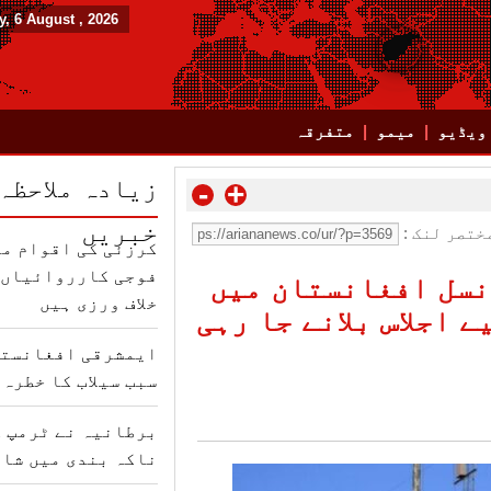
, 6 August , 2026
ویڈیو
میمو
متفرقہ
زیادہ ملاحظہ
-
+
خبریں
ختصر لنک :
کرزئی کی اقوام مت
فوجی کارروائیاں ب
نسل افغانستان میں
خلاف ورزی ہیں
 اجلاس بلانے جا رہی
ایمشرقی افغانستا
سبب سیلاب کا خطرہ 
برطانیہ نے ٹرمپ ک
ناکہ بندی میں شام