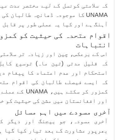
کہ سلامتی کونسل کے لیے مختصر مدت می
UNAMA کا موجودہ ڈھانچہ طالبان ک
آہنگ ہے اور کیا یہ عملی طور پر قابل 
اقوام متحدہ کی حیثیت کو کمزور
انتباہات
اس کے برعکس، چین اور زیادہ تر سلامتی
کہ قلیل مدتی (تین ماہ) توسیع کابل
استحکام اور عدم اعتماد کا پیغام دی
کہ ایسے فیصلے طالبان کی اقوام متح
کمزور کر سکتے 
اور افغانستان میں مشن کی حیثیت کو خط
آخری مسودے میں اہم مسائل
آخری مسودہ، جو بیجنگ اور دیگر ک
توسیع پر نہیں بلکہ انسانی حقوق اور