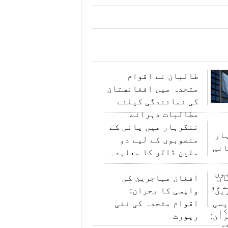
طالبان نے اقوام
متحدہ میں افغانستان
کی نمائندگی کیلئے
مطالبات دہرائے
ننگرہار میں پانی کے
منصوبوں کے لیے دو
ملین ڈالر کا معاہدہ
افغان مہاجرین کی
واپسی کا بحران:
اقوام متحدہ کی نئی
رپورٹ