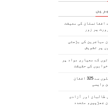
ریں
 افغانستان کی معیشت
ورت پر زور
ن مہاجرین کی بڑھتی
ں پر تشویش
وں کے معیاری مواد پر
خوابوں کی حقیقت
پاکستان کی جیلوں سے 325 افغان
ن واپسی
 طالبان اور آزادی
ن جھڑپیں، متعدد