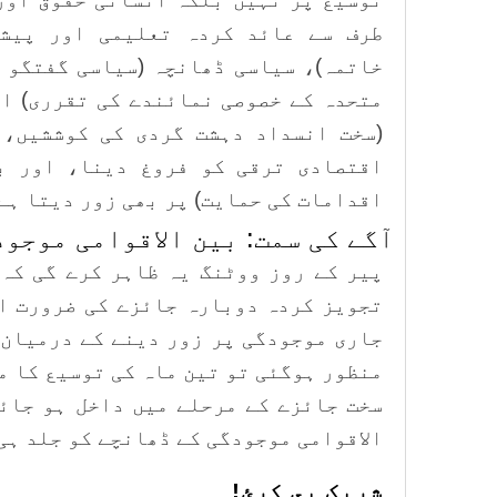
طرف سے عائد کردہ تعلیمی اور پیش
خاتمہ)، سیاسی ڈھانچہ (سیاسی گفتگو 
متحدہ کے خصوصی نمائندے کی تقرری) ا
(سخت انسداد دہشت گردی کی کوششیں، 
اقتصادی ترقی کو فروغ دینا، اور ب
اقدامات کی حمایت) پر بھی زور دیتا ہے
آگے کی سمت: بین الاقوامی موجو
پیر کے روز ووٹنگ یہ ظاہر کرے گی کہ 
تجویز کردہ دوبارہ جائزے کی ضرورت ا
جاری موجودگی پر زور دینے کے درمیان 
سخت جائزے کے مرحلے میں داخل ہو جائ
الاقوامی موجودگی کے ڈھانچے کو جلد ہی
شریک یي کړئ!