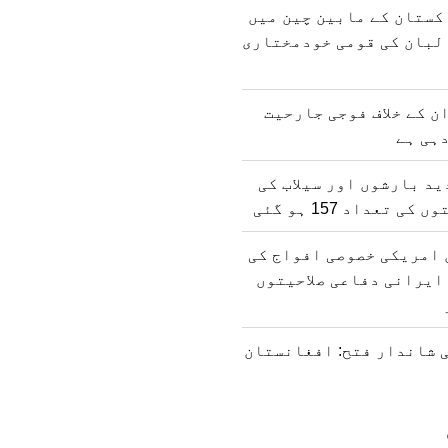
کستان کے مابین چین میں
لبان کی قومی خودمختاری
ن کے خلاف فوجی جارحیت
ہی ہے
د بارشوں اور سیلاب کی
 تعداد 157 ہو گئی
 امریکی خصوصی افواج کی
ایرانی دفاعی صلاحیتوں
 شاندار فتح: افغانستان