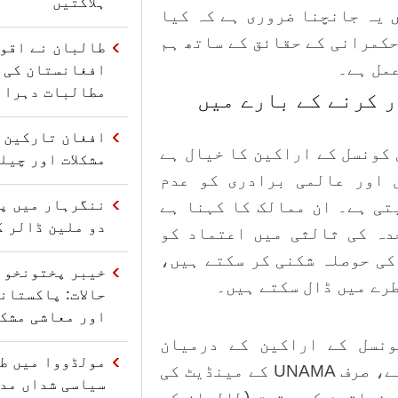
ہلاکتیں
ں یہ جانچنا ضروری ہے کہ کیا
ی حکمرانی کے حقائق کے ساتھ ہم
طالبان نے اقو
عمل ہے۔
افغانستان کی 
مطالبات دہرائ
 کرنے کے بارے میں
افغان تارکین و
 کونسل کے اراکین کا خیال ہے
مشکلات اور چیل
 اور عالمی برادری کو عدم
ننگرہار میں پا
تی ہے۔ ان ممالک کا کہنا ہے
دو ملین ڈالر ک
دہ کی ثالثی میں اعتماد کو
ہیں، UNAMA کے عملے کی حوصلہ شکنی کر سکتے ہیں،
خیبر پختونخوا
رے میں ڈال سکتے ہیں۔
حالات: پاکستان
اور معاشی مشکل
ونسل کے اراکین کے درمیان
مولڈووا میں ط
بھرپور مشاورت کے بعد تیار کیا گیا ہے، صرف UNAMA کے مینڈیٹ کی
سیاسی شداں مدا
 خواتین کے حقوق (طالبان کی