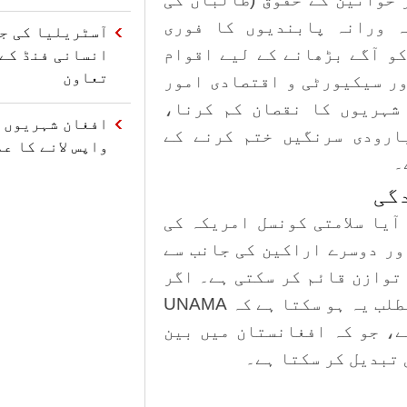
ہ ورانہ پابندیوں کا فوری
آسٹریلیا کی ج
کو آگے بڑھانے کے لیے اقوام
تعاون
ور سیکیورٹی و اقتصادی امور
شہریوں کا نقصان کم کرنا،
افغان شہریوں ک
ارودی سرنگیں ختم کرنے کے
واپس لانے کا ع
۔
دگی
آیا سلامتی کونسل امریکہ کی
ور دوسرے اراکین کی جانب سے
توازن قائم کر سکتی ہے۔ اگر
منظور ہوگئی تو تین ماہ کی توسیع کا مطلب یہ ہو سکتا ہے کہ UNAMA
ے، جو کہ افغانستان میں بین
 تبدیل کر سکتا ہے۔