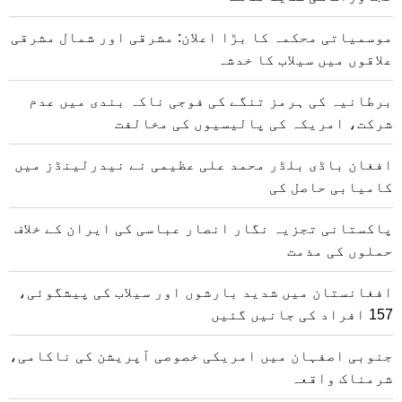
موسمیاتی محکمہ کا بڑا اعلان: مشرقی اور شمال مشرقی
علاقوں میں سیلاب کا خدشہ
برطانیہ کی ہرمز تنگے کی فوجی ناکہ بندی میں عدم
شرکت، امریکہ کی پالیسیوں کی مخالفت
افغان باڈی بلڈر محمد علی عظیمی نے نیدرلینڈز میں
کامیابی حاصل کی
پاکستانی تجزیہ نگار انصار عباسی کی ایران کے خلاف
حملوں کی مذمت
افغانستان میں شدید بارشوں اور سیلاب کی پیشگوئی،
157 افراد کی جانیں گئیں
جنوبی اصفہان میں امریکی خصوصی آپریشن کی ناکامی،
شرمناک واقعہ