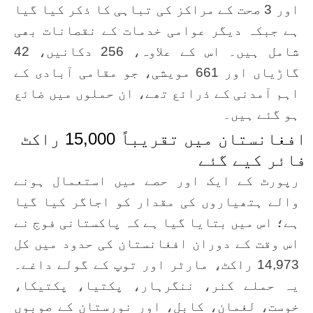
اور 3 صحت کے مراکز کی تباہی کا ذکر کیا گیا
ہے جبکہ دیگر عوامی خدمات کے نقصانات بھی
شامل ہیں۔ اس کے علاوہ، 256 دکانیں، 42
گاڑیاں اور 661 مویشی، جو مقامی آبادی کے
اہم آمدنی کے ذرائع تھے، ان حملوں میں ضائع
ہو گئے ہیں۔
افغانستان میں تقریباً 15,000 راکٹ
فائر کیے گئے
رپورٹ کے ایک اور حصے میں استعمال ہونے
والے ہتھیاروں کی مقدار کو اجاگر کیا گیا
ہے؛ اس میں بتایا گیا ہے کہ پاکستانی فوج نے
اس وقت کے دوران افغانستان کی حدود میں کل
14,973 راکٹ، مارٹر اور توپ کے گولے داغے۔
یہ حملے کنر، ننگرہار، پکتيا، پکتیکا،
خوست، لغمان، کابل، اور نورستان کے صوبوں