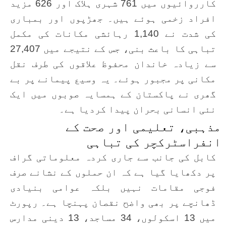
کارروائیوں میں 761 شہری ہلاک اور 626 مزید
افراد زخمی ہوئے ہیں۔ جھڑپوں اور بمباری
کی شدت نے 1,140 رہائشی مکانات کی مکمل
تباہی کا باعث بنی، جس کے نتیجے میں 27,407
سے زیادہ خاندان محفوظ علاقوں کی طرف نقل
مکانی پر مجبور ہوئے۔ یہ وسیع پیمانے پر بے
گھری نے پاکستان کے ہمسایہ صوبوں میں ایک
نئی انسانی بحران پیدا کردیا ہے۔
مذہبی، تعلیمی اور صحت کے
انفراسٹرکچر کی تباہی
کابل کی جانب سے جاری کردہ معلوماتی گراف
پر دکھایا گیا ہے کہ ان حملوں کے نشانے صرف
فوجی مقامات نہیں بلکہ عوامی بنیادی
ڈھانچے پر بھی واضح نقصان پہنچا ہے۔ رپورٹ
میں 13 اسکولوں، 34 مساجد، 13 دینی مدارس