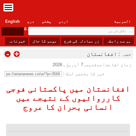
العربیة
اردو
پشتو
دری
English
Monday, 10 August , 2026
ہم سے رابطہ
زر مبادلہ کی شرح
موسم کا حال
خبرنامہ
-
+
حصہ :
افغانستان
زمان اشاعت : سه‌شنبه, 7 آوریل , 2026
خبر کا مختصر لنک :
افغانستان میں پاکستانی فوجی
کارروائیوں کے نتیجے میں
انسانی بحران کا عروج