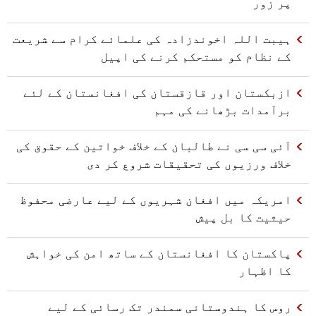
پر زور
ہیبت اللہ اخوندزادہ کی علمائے کرام سے شریعت
کے نظام کو مستحکم کرنے کی اپیل
ازبکستان اور قازقستان کی افغانستان کے لئے
برآمدات بڑھانے کی مہم
آئی سی سی نے طالبان کے خلاف خواتین کے حقوق کی
خلاف ورزیوں کی تحقیقات شروع کر دی
امریکہ میں افغان شہریوں کے لیے عارضی محفوظ
حیثیت کا بل پیش
پاکستان کا افغانستان کے ساتھ امن کی خواہش
کا اظہار
روس کا ہندوستانی سمندر تک رسائی کے لیے