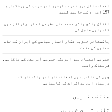
افغانستان میں شدید بارشوں اور سیلاب کی پیشگوئی،
157 افراد کی جانیں گئیں
افغان باڈی بلڈر محمد علی عظیمی نے نیدرلینڈز میں
کامیابی حاصل کی
پاکستانی تجزیہ نگار انصار عباسی کی ایران کے خلاف
حملوں کی مذمت
جنوبی اصفہان میں امریکی خصوصی آپریشن کی ناکامی،
شرمناک واقعہ
چین کی ثالثی میں افغانستان اور پاکستان کے
درمیان امن مذاکرات کی کامیابی
منتخب خبریں
تازہ ترین خبریں