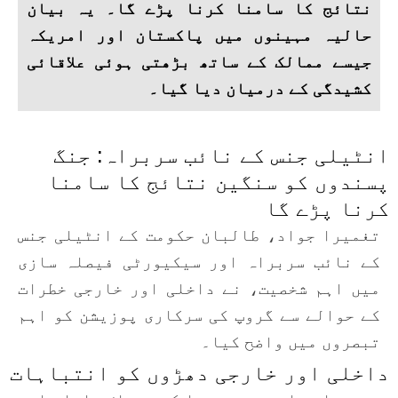
نتائج کا سامنا کرنا پڑے گا۔ یہ بیان
حالیہ مہینوں میں پاکستان اور امریکہ
جیسے ممالک کے ساتھ بڑھتی ہوئی علاقائی
کشیدگی کے درمیان دیا گیا۔
انٹیلی جنس کے نائب سربراہ: جنگ
پسندوں کو سنگین نتائج کا سامنا
کرنا پڑے گا
تغمیرا جواد، طالبان حکومت کے انٹیلی جنس
کے نائب سربراہ اور سیکیورٹی فیصلہ سازی
میں اہم شخصیت، نے داخلی اور خارجی خطرات
کے حوالے سے گروپ کی سرکاری پوزیشن کو اہم
تبصروں میں واضح کیا۔
داخلی اور خارجی دھڑوں کو انتباہات