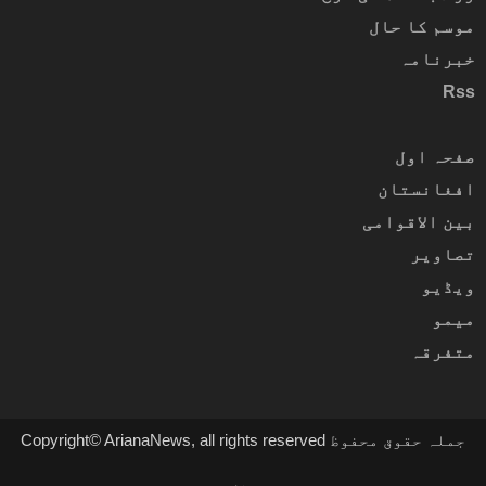
موسم کا حال
خبرنامہ
Rss
صفحہ اول
افغانستان
بین الاقوامی
تصاویر
ویڈیو
میمو
متفرقہ
Copyright© ArianaNews, all rights reserved جملہ حقوق محفوظ
ہیں