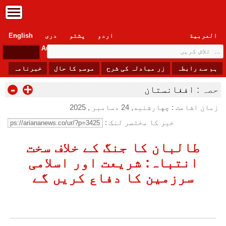
العربیة
اردو
پشتو
دری
English
Sunday, 9 August , 2026
ہم سے رابطہ
زر مبادلہ کی شرح
موسم کا حال
خبرنامہ
-
+
حصہ :
افغانستان
زمان اشاعت : چهارشنبه, 24 دسامبر , 2025
خبر کا مختصر لنک :
طالبان کا جنگ کے خلاف سخت
انتباہ: شریعت اور اسلامی
سرزمین کا دفاع کریں گے