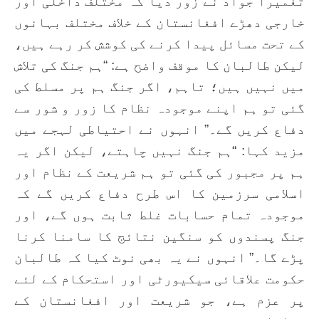
تغمیرا جواد نے زور دیا کہ مختلف داخلی اور
خارجی دھڑے افغانستان کے خلاف مختلف بہانوں
کے تحت مسائل پیدا کرنے کی کوشش کر رہے ہیں،
لیکن طالبان کا موقف واضح ہے: “ہم جنگ کی تلاش
میں نہیں ہیں؛ تاہم، اگر جنگ ہم پر مسلط کی
گئی تو ہم اپنے موجودہ نظام کا زور و شور سے
دفاع کریں گے۔” انہوں نے احتیاطی لہجے میں
مزید کہا: “ہم جنگ نہیں چاہتے، لیکن اگر یہ
ہم پر مجبور کی گئی تو ہم شریعت کے نظام اور
اسلامی سرزمین کا اس طرح دفاع کریں گے کہ
موجودہ تمام حسابات غلط ثابت ہوں گے، اور
جنگ پسندوں کو سنگین نتائج کا سامنا کرنا
پڑے گا۔” انہوں نے یہ بھی نوٹ کیا کہ طالبان
حکومت علاقائی سیکیورٹی اور استحکام کے لئے
پر عزم ہے، جو شریعت اور افغانستان کے