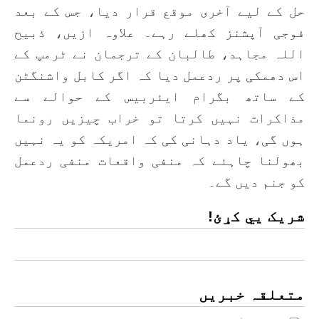
حل کے لیے آخری موقع قرار دیا، جس کے بعد
فوجی آپشنز کھلے رہے۔ علاوہ ازیں، ذبیح
اللہ مجاہد، طالبان کے ترجمان نے ٹرمپ کے
اس دھمکی پر ردعمل دیا کہ اگر کابل واشنگٹن
کے ساتھ بگرام ایئربیس کے حوالے سے
مذاکرات نہیں کرتا تو خراب چیزیں رونما
ہوں گی، یاد دہانی کی کہ امریکہ کو یہ نہیں
بھولنا چاہئے کہ منفی واقعات منفی ردعمل
کو جنم دیں گے۔
شریک یي کړئ!
متعلقہ خبریں