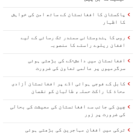
پاکستان کا افغانستان کے ساتھ امن کی خواہش
کا اظہار
روس کا ہندوستانی سمندر تک رسائی کے لیے
افغان ریلوے راستے کا منصوبہ
افغانستان میں داعش-کے کی بڑھتی ہوئی
سرگرمیوں پر عالمی تعاون کی ضرورت
کابل کے فوجی ہوائی اڈے پر افغانستان آزادی
محاذ کا راکٹ حملہ، طالبان کو نقصان
چین کی جانب سے افغانستان کی معیشت کی بحالی
کی ضرورت پر زور
ترکی میں افغان مہاجرین کی بڑھتی ہوئی