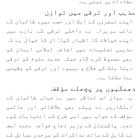
مفادات پر مبنی ہے۔
مذہب اور ترقی میں توازن
اپنے تبصروں کے ایک اور حصے میں، طالبان کے
نائب سربراہ نے داخلی ترقی کے بارے میں
اپنے خیالات کا اظہار کیا: ان کا خیال ہے کہ
مذہبی تعلیمات میں اضافہ اسلامی ایمان کو
بھی مضبوط کرے گا، جبکہ جدید علوم کو ترقی
دینا ملک کی فلاح و بہبود اور ترقی کو یقینی
بنا سکتا ہے۔
دھمکیوں پر پچھلے مؤقف
یہ بیان اس تناظر میں ہے جہاں طالبان کے
اہلکاروں نے پہلے بھی علاقائی اور عالمی
مؤقف کے جواب میں اسی طرح کے انتباہات کیے
تھے۔ پاکستان کے وزیر دفاع خواجہ محمد آصف
نے کابل کے ساتھ مذاکرات کو سرحدی مسائل کے