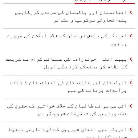
افغانستان اور پاکستان کی سرحدی گزرگاہیں
بند: تجارتی سرگرمیاں متاثر
امریکہ کی داعش خراسان کے خلاف ایکشن کی ضرورت
پر زور
ہیبت اللہ اخوندزادہ کی علمائے کرام سے شریعت
کے نظام کو مستحکم کرنے کی اپیل
ازبکستان اور قازقستان کی افغانستان کے لئے
برآمدات بڑھانے کی مہم
آئی سی سی نے طالبان کے خلاف خواتین کے حقوق کی
خلاف ورزیوں کی تحقیقات شروع کر دی
امریکہ میں افغان شہریوں کے لیے عارضی محفوظ
حیثیت کا بل پیش