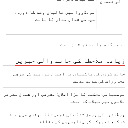
مولڈووا میں طالبان وفد کا دورہ،
سیاسی شداں مداں کا باعث
دیدگاه ها بسته شده است
زیادہ ملاحظہ کی جانے والی خبریں
حامد کرزی کی پاکستان پر افغان سرزمین کی فوجی
تجاوزات کی شدید مذمت
موسمیاتی محکمہ کا بڑا اعلان: مشرقی اور شمال مشرقی
علاقوں میں سیلاب کا خدشہ
برطانیہ کی ہرمز تنگے کی فوجی ناکہ بندی میں عدم
شرکت، امریکہ کی پالیسیوں کی مخالفت