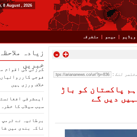
, 8 August , 2026
ویڈیو
میمو
متفرقہ
زیادہ ملاحظہ
-
+
خبریں
کرزئی کی اقوام مت
ختصر لنک :
فوجی کارروائیاں ب
خلاف ورزی ہیں
ہم پاکستان کو باڑ
ہیں دیں گے
ایمشرقی افغانستا
سبب سیلاب کا خطرہ 
برطانیہ نے ٹرمپ ک
ناکہ بندی میں شام