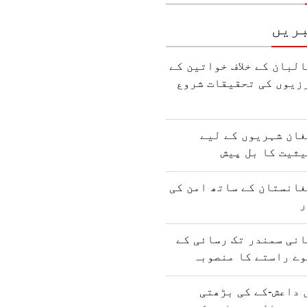
ریں
البان کے خلاف خواتین کے
رزیوں کی تحقیقات شروع
غان شہریوں کے لیے
ثیت کا بل پیش
انستان کے ساتھ امن کی
ر
نی سمندر تک رسائی کے
وے راستے کا منصوبہ
 داعش-کے کی بڑھتی