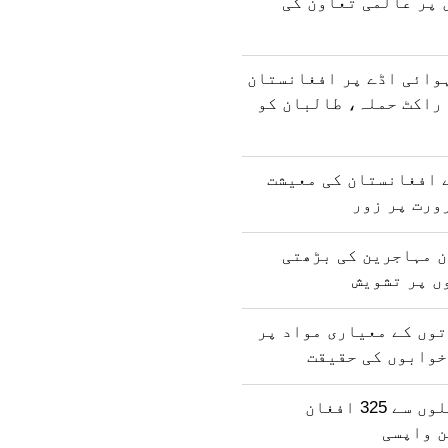
 پر عالمی تعاون کی
وائی اڈے پر افغانستان
راکٹ حملہ، طالبان کو
 افغانستان کی معیشت
ورت پر زور
ن مہاجرین کی بڑھتی
ں پر تشویش
وں کے معیاری مواد پر
خوابوں کی حقیقت
پاکستان کی جیلوں سے 325 افغان
ن واپسی