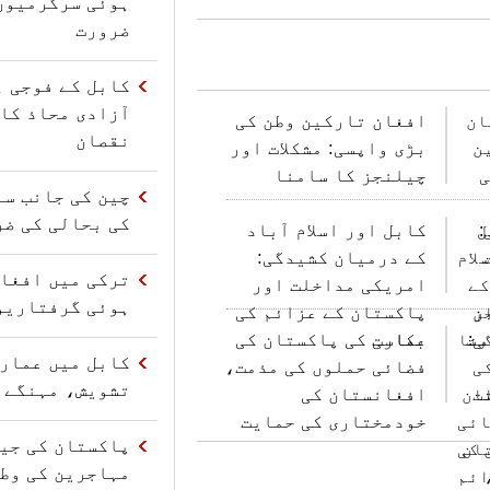
ہوئی سرگرمیوں
ضرورت
کابل کے فوجی ہ
آزادی محاذ کا 
افغان تارکین وطن کی
نقصان
بڑی واپسی: مشکلات اور
چیلنجز کا سامنا
چین کی جانب سے
کی بحالی کی ضر
کابل اور اسلام آباد
کے درمیان کشیدگی:
ترکی میں افغا
امریکی مداخلت اور
ہوئی گرفتاریو
پاکستان کے عزائم کی
عکاسی
بھارت کی پاکستان کی
کابل میں عمارت
فضائی حملوں کی مذمت،
تشویش، مہنگے 
افغانستان کی
خودمختاری کی حمایت
مہاجرین کی وط