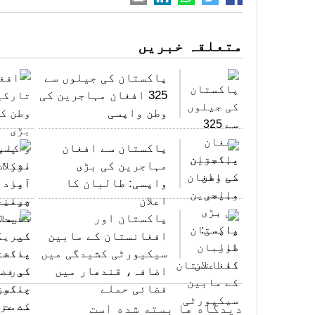
متعلقہ خبریں
پاکستان کی جیلوں سے
325 افغان مہاجرین کی
وطن واپسی
پاکستان سے افغان
مہاجرین کی بڑی
واپسی: طالبان کا
اعلان
پاکستان اور
افغانستان کے مابین
سیکیورٹی کشیدگی میں
اضافہ، قندھار میں
فضائی حملے
دیدگاه ها بسته شده است