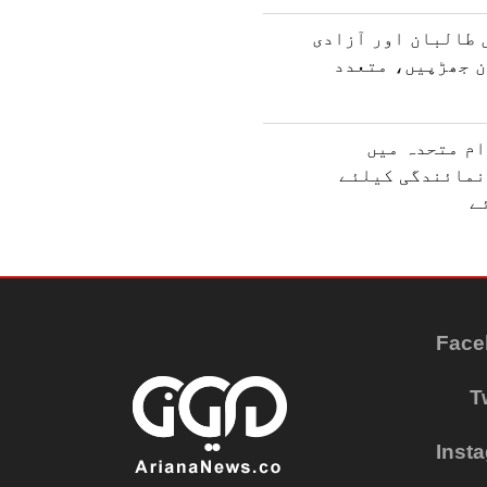
 طالبان اور آزادی
ن جھڑپیں، متعدد
ام متحدہ میں
نمائندگی کیلئے
ے
Face
T
Inst