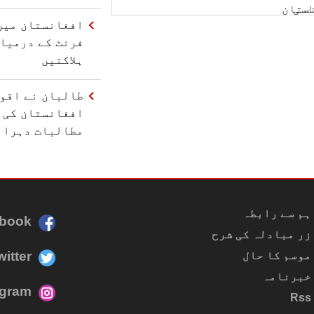
افغانستان میں
فرنٹ کے درمیا
ہلاکتیں
طالبان نے اقو
افغانستان کی 
مطالبات دہرائ
ہم سے رابطہ
book
زر مبادلہ کی شرح
witter
موسم کا حال
خبرنامہ
agram
Rss