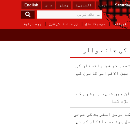
Saturday
اردو
العربیة
پشتو
دری
English
خبرنامہ
موسم کا حال
زر مبادلہ کی شرح
ہم سے رابطہ
 کی جانے والی
حدہ کو خط: پاکستان کی
ین الاقوامی قانون کی
ن میں شدید بارشوں کے
بڑھ گیا
ے ہرمز اسٹریٹ کی فوجی
ل ہونے سے انکار کر دیا