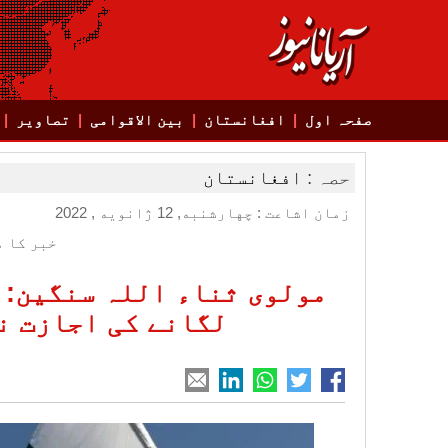
صفحہ اول
افغانستان
بین الاقوامی
تصاویر
حصہ :
افغانستان
زمان اشاعت : چهارشنبه, 12 ژانویه , 2022
خبر کا م
مولوی ثناء اللہ سنگین: 
لگانے کی اجازت ن