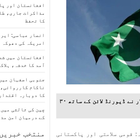
افغانستان اور پا
مذاکرات جاری، طا
کا تحفظ
انصار عباسی: ایرا
امریکہ کی دھوکہ د
افغانستان میں شدی
آمد کا خدشہ، ہلاکتوں کی
جنوبی اصفہان میں
ناکام کارروائی، 
کا دوبارہ اقتدار
افغانستانی سرحدی فورسز کے سپہ سالار نے ڈیورنڈ لائن کے ساتھ ۳۰
چین کی ثالثی میں
کے درمیان امن مذ
منتخب خبریں
: قومی سلامتی اور پاکستانی