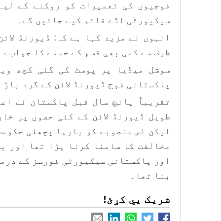
سیکیورٹی اڈے قائم کیے جائیں گے۔
انہوں نے مزید کہا ہے کہ: ڈیورنڈ لائ
طرف سے کسی بھی قسم کے حملے کا جواب د
سوشل میڈیا پر پوسٹ کی گئی کچھ ویڈ
پاکستانی فوج ڈیورنڈ لائن کے گرد باڑ 
طویل ڈیورنڈ لائن کے کئی حصوں پر خا
لیکن اس منصوبے کو بارہا پچھلی حکومت
مخالفت کا سامنا کرنا پڑا تھا اور ی
اور پاکستانی سیکیورٹی فورسز کے درمی
بنا تھا۔
شریک یي کړئ!