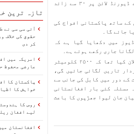
فوجیوں کی تعمیرات کو روکنے کے لیے ڈیورنڈ لائن پر ۳۰ سے زائد
تازہ ترین خب
ن کے ساتھ پاکستانی افواج کی
آئی سی سی نے ط
یا جائے گا۔
حقوق کی خلاف و
یوز میں دکھایا گیا ہے کہ
کر دی
لگانا جاری رکھے ہوئے ہے۔
امریکہ میں اف
تقریباً پانچ سال قبل پاکستان نے اعلان کیا تھا کہ ۲۵۰۰ کلومیٹر
عارضی محفوظ حی
ردار تاریں لگائی جائیں گی،
 کے دور میں کابل کی جانب سے
پاکستان کا افغ
ہ مسئلہ کئی بار افغانستانی
خواہش کا اظہا
ان جان لیوا جھڑپوں کا باعث
روس کا ہندوستا
لیے افغان ریل
افغانستان میں