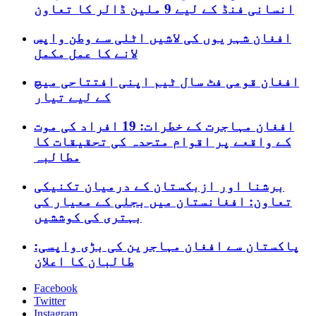
انسانی فنڈ کے لیے 9 ملین ڈالر کا تعاون
افغان شہریوں کی لاشیں اٹلی سے وطن واپس
لانے کا عمل مکمل
افغان قومی فٹ سال ٹیم اپنی افتتاحی میچ
کے لیے تیار
افغان مہاجرت کے خطرات: 19 افراد کی موت
کے واقعے پر اقوام متحدہ کی تحقیقات کا
مطالبہ
برشنا اور ازبکستان کے درمیان تکنیکی
تعاون: افغانستان میں بجلی کے معیار کی
بہتری کی کوششیں
پاکستان سے افغان مہاجرین کی بڑی واپسی:
طالبان کا اعلان
Facebook
Twitter
Instagram