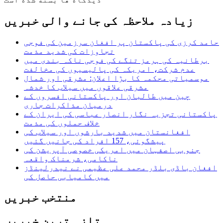
زیادہ ملاحظہ کی جانے والی خبریں
حامد کرزی کی پاکستان پر افغان سرزمین کی فوجی
تجاوزات کی شدید مذمت
برطانیہ کی ہرمز تنگے کی فوجی ناکہ بندی میں
عدم شرکت، امریکہ کی پالیسیوں کی مخالفت
موسمیاتی محکمہ کا بڑا اعلان: مشرقی اور شمال
مشرقی علاقوں میں سیلاب کا خدشہ
چین میں طالبان اور پاکستانی افسروں کے
درمیان مذاکرات جاری
پاکستانی تجزیہ نگار انصار عباسی کی ایران کے
خلاف حملوں کی مذمت
افغانستان میں شدید بارشوں اور سیلاب کی
پیشگوئی، 157 افراد کی جانیں گئیں
جنوبی اصفہان میں امریکی خصوصی آپریشن کی
ناکامی، شرمناک واقعہ
افغان باڈی بلڈر محمد علی عظیمی نے نیدرلینڈز
میں کامیابی حاصل کی
منتخب خبریں
تازہ ترین خبریں