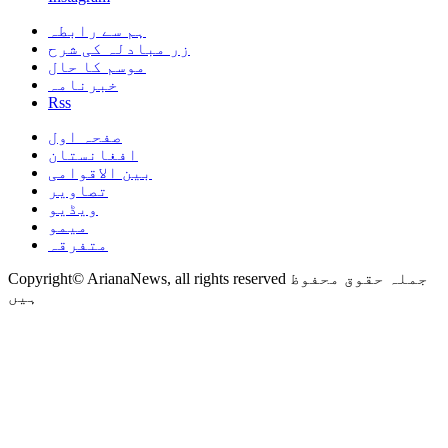
ہم سے رابطہ
زر مبادلہ کی شرح
موسم کا حال
خبرنامہ
Rss
صفحہ اول
افغانستان
بین الاقوامی
تصاویر
ویڈیو
میمو
متفرقہ
Copyright© ArianaNews, all rights reserved جملہ حقوق محفوظ
ہیں