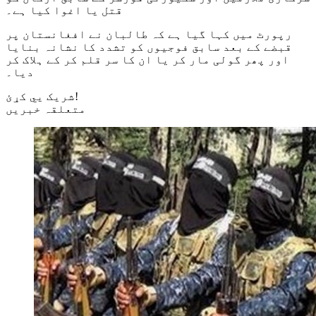
قتل یا اغوا کیا ہے۔
رپورٹ میں کہا گیا ہے کہ طالبان نے افغانستان پر
قبضے کے بعد سابق فوجیوں کو تشدد کا نشانہ بنایا
اور پھر گولی مار کر یا ان کا سر قلم کر کے ہلاک کر
دیا۔
شریک یي کړئ!
متعلقہ خبریں