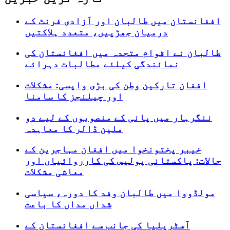
افغانستان میں طالبان اور آزادی فرنٹ کے
درمیان جھڑپیں، متعدد ہلاکتیں
طالبان نے اقوام متحدہ میں افغانستان کی
نمائندگی کیلئے مطالبات دہرائے
افغان تارکین وطن کی بڑی واپسی: مشکلات
اور چیلنجز کا سامنا
ننگرہار میں پانی کے منصوبوں کے لیے دو
ملین ڈالر کا معاہدہ
خیبر پختونخوا میں افغان مہاجرین کے
حالات: پاکستانی پولیس کی کارروائیاں اور
معاشی مشکلات
مولڈووا میں طالبان وفد کا دورہ، سیاسی
شداں مداں کا باعث
آسٹریلیا کی جانب سے افغانستان کے