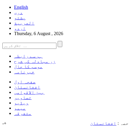
English
دری
پشتو
العربیة
اردو
Thursday, 6 August , 2026
ہم سے رابطہ
زر مبادلہ کی شرح
موسم کا حال
خبرنامہ
صفحہ اول
افغانستان
بین الاقوامی
تصاویر
ویڈیو
میمو
متفرقہ
حصہ :
افغانستان
+
-