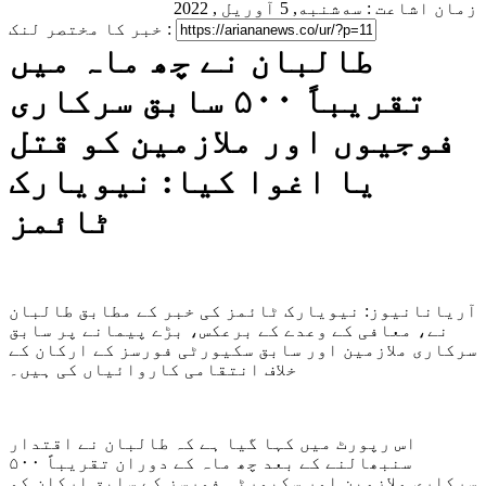
زمان اشاعت : سه‌شنبه, 5 آوریل , 2022
خبر کا مختصر لنک :
طالبان نے چھ ماہ میں
تقریباً ۵۰۰ سابق سرکاری
فوجیوں اور ملازمین کو قتل
یا اغوا کیا: نیویارک
ٹائمز
آریانانیوز: نیویارک ٹائمز کی خبر کے مطابق طالبان
نے، معافی کے وعدے کے برعکس، بڑے پیمانے پر سابق
سرکاری ملازمین اور سابق سکیورٹی فورسز کے ارکان کے
خلاف انتقامی کاروائیاں کی ہیں۔
اس رپورٹ میں کہا گیا ہے کہ طالبان نے اقتدار
سنبھالنے کے بعد چھ ماہ کے دوران تقریباً ۵۰۰
سرکاری ملازمین اور سکیورٹی فورسز کے سابق ارکان کو