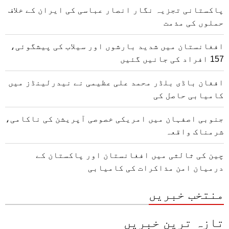
پاکستانی تجزیہ نگار انصار عباسی کی ایران کے خلاف
حملوں کی مذمت
افغانستان میں شدید بارشوں اور سیلاب کی پیشگوئی،
157 افراد کی جانیں گئیں
افغان باڈی بلڈر محمد علی عظیمی نے نیدرلینڈز میں
کامیابی حاصل کی
جنوبی اصفہان میں امریکی خصوصی آپریشن کی ناکامی،
شرمناک واقعہ
چین کی ثالثی میں افغانستان اور پاکستان کے
درمیان امن مذاکرات کی کامیابی
منتخب خبریں
تازہ ترین خبریں