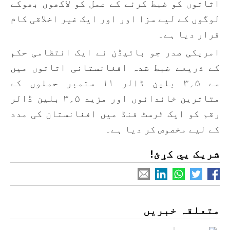
اثاثوں کو ضبط کرنے کے عمل کو لاکھوں بھوکے
لوگوں کے لیے سزا اور اور ایک غیر اخلاقی کام
قرار دیا ہے۔
امریکی صدر جو بائیڈن نے ایک انتظامی حکم
کے ذریعے ضبط شدہ افغانستانی اثاثوں میں
سے ۵؍۳ بلین ڈالر ۱۱ ستمبر حملوں کے
متاثرین خاندانوں اور مزید ۵؍۳ بلین ڈالر
رقم کو ایک ٹرسٹ فنڈ میں افغانستان کی مدد
کے لیے مخصوص کر دیا ہے۔
شریک یي کړئ!
متعلقہ خبریں