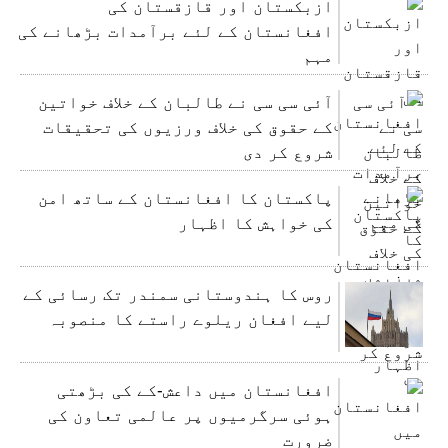
ازبکستان اور قازقستان کی
افغانستان کے لئے برآمدات بڑھانے کی
مہم
آئی سی سی نے طالبان کے خلاف خواتین
کے حقوق کی خلاف ورزیوں کی تحقیقات
شروع کر دی
پاکستان کا افغانستان کے ساتھ امن
کی خواہش کا اظہار
روس کا ہندوستانی سمندر تک رسائی کے
لیے افغان ریلوے راستے کا منصوبہ
افغانستان میں داعش-کے کی بڑھتی
ہوئی سرگرمیوں پر عالمی تعاون کی
ضرورت