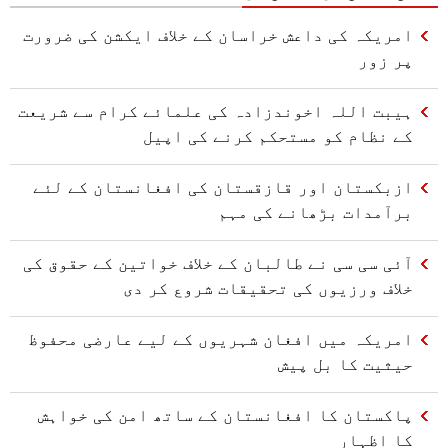
امریکہ کی داعش خراسان کے خلاف ایکشن کی ضرورت
پر زور
ہیبت اللہ اخوندزادہ کی علمائے کرام سے شریعت
کے نظام کو مستحکم کرنے کی اپیل
ازبکستان اور قازقستان کی افغانستان کے لئے
برآمدات بڑھانے کی مہم
آئی سی سی نے طالبان کے خلاف خواتین کے حقوق کی
خلاف ورزیوں کی تحقیقات شروع کر دی
امریکہ میں افغان شہریوں کے لیے عارضی محفوظ
حیثیت کا بل پیش
پاکستان کا افغانستان کے ساتھ امن کی خواہش
کا اظہار