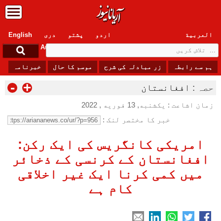
العربیة
اردو
پشتو
دری
English
Sunday, 9 August , 2026
ہم سے رابطہ
زر مبادلہ کی شرح
موسم کا حال
خبرنامہ
-
+
حصہ :
افغانستان
زمان اشاعت : یکشنبه, 13 فوریه , 2022
خبر کا مختصر لنک :
امریکی کانگریس کی ایک رکن:
افغانستان کے کرنسی کے ذخائر
میں کمی کرنا ایک غیر اخلاقی
کام ہے