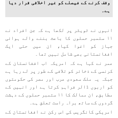
وقف کرنے کے فیصلے کو غیر اخلاقی قرار دیا
ہے۔
انہوں نے ٹویٹر پر لکھا ہے کہ جن افراد نے
۱۱ ستمبر حملوں کا باعث بننے والے ہوائی
جہاز کو اغوا کیا، ان میں حتی ایک
افغانستانی بھی شامل نہیں تھا۔
عمر نے کہا ہے کہ امریکہ اب افغانستان کے
کرنسی کے ذخائر کو تلافی کے طور پر لے رہا ہے
جبکہ یہ ملک سعودی عرب اور مصر کی حکومتوں
کو اربوں ڈالر فراہم کرتا ہے اور انہیں کے
مطابق، ان ممالک کا ۱۱ ستمبر حملوں کے دہشت
گردوں کے ساتھ براہ راست تعلق ہے۔
امریکی کانگریس کی اس رکن نے افغانستان کے