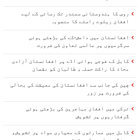
روس کا ہندوستانی سمندر تک رسائی کے لیے
افغان ریلوے راستے کا منصوبہ
افغانستان میں داعش-کے کی بڑھتی ہوئی
سرگرمیوں پر عالمی تعاون کی ضرورت
کابل کے فوجی ہوائی اڈے پر افغانستان آزادی
محاذ کا راکٹ حملہ، طالبان کو نقصان
چین کی جانب سے افغانستان کی معیشت کی بحالی
کی ضرورت پر زور
ترکی میں افغان مہاجرین کی بڑھتی ہوئی
گرفتاریوں پر تشویش
کابل میں عمارتوں کے معیاری مواد پر تشویش،
مہنگے خوابوں کی حقیقت