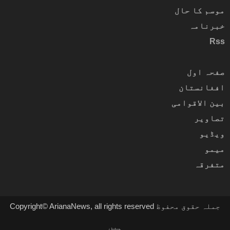
موسم کا حال
خبرنامہ
Rss
صفحہ اول
افغانستان
بین الاقوامی
تصاویر
ویڈیو
میمو
متفرقہ
Copyright© ArianaNews, all rights reserved جملہ حقوق محفوظ
ہیں