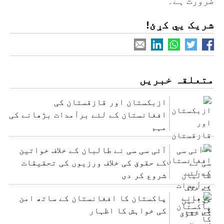
ضرورت ہے۔
شریک یي کړئ!
متعلقہ خبریں
ازبکستان اور قازقستان کی
افغانستان کے لئے برآمدات بڑھانے کی
مہم
آئی سی سی نے طالبان کے خلاف خواتین
کے حقوق کی خلاف ورزیوں کی تحقیقات
شروع کر دی
پاکستان کا افغانستان کے ساتھ امن
کی خواہش کا اظہار