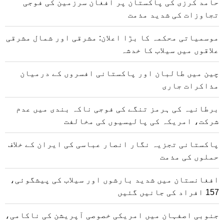
حامد کرزی کی پاکستان پر افغان سرزمین کی فوجی
تجاوزات کی شدید مذمت
موسمیاتی محکمہ کا بڑا اعلان: مشرقی اور شمال مشرقی
علاقوں میں سیلاب کا خدشہ
چین میں طالبان اور پاکستانی افسروں کے درمیان
مذاکرات جاری
برطانیہ کی ہرمز تنگے کی فوجی ناکہ بندی میں عدم
شرکت، امریکہ کی پالیسیوں کی مخالفت
پاکستانی تجزیہ نگار انصار عباسی کی ایران کے خلاف
حملوں کی مذمت
افغانستان میں شدید بارشوں اور سیلاب کی پیشگوئی،
157 افراد کی جانیں گئیں
جنوبی اصفہان میں امریکی خصوصی آپریشن کی ناکامی،