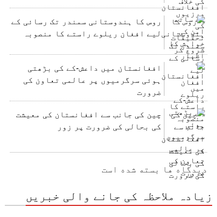
روس کا ہندوستانی سمندر تک رسائی کے
لیے افغان ریلوے راستے کا منصوبہ
افغانستان میں داعش-کے کی بڑھتی
ہوئی سرگرمیوں پر عالمی تعاون کی
ضرورت
چین کی جانب سے افغانستان کی معیشت
کی بحالی کی ضرورت پر زور
دیدگاه ها بسته شده است
زیادہ ملاحظہ کی جانے والی خبریں