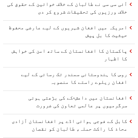
آئی سی سی نے طالبان کے خلاف خواتین کے حقوق کی
خلاف ورزیوں کی تحقیقات شروع کر دی
امریکہ میں افغان شہریوں کے لیے عارضی محفوظ
حیثیت کا بل پیش
پاکستان کا افغانستان کے ساتھ امن کی خواہش
کا اظہار
روس کا ہندوستانی سمندر تک رسائی کے لیے
افغان ریلوے راستے کا منصوبہ
افغانستان میں داعش-کے کی بڑھتی ہوئی
سرگرمیوں پر عالمی تعاون کی ضرورت
کابل کے فوجی ہوائی اڈے پر افغانستان آزادی
محاذ کا راکٹ حملہ، طالبان کو نقصان