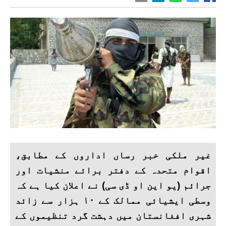
غیر ملکی خبر رساں اداروں کے مطابق،
اقوام متحدہ کے دفتر برائے منشیات اور
جرائم (یو این او ڈی سی) نے اعلان کیا ہے کہ
وسطی ایشیائی ممالک کے ۱۰ ہزار سے زائد
شہری افغانستان میں دہشت گرد تنظیموں کے