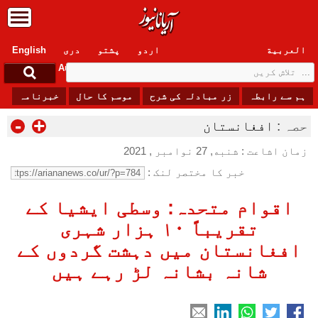
العربیة
اردو
پشتو
دری
English
Sunday, 9 August , 2026
ہم سے رابطہ
زر مبادلہ کی شرح
موسم کا حال
خبرنامہ
-
+
حصہ :
افغانستان
زمان اشاعت : شنبه, 27 نوامبر , 2021
خبر کا مختصر لنک :
اقوام متحدہ: وسطی ایشیا کے
تقریباً ۱۰ ہزار شہری
افغانستان میں دہشت گردوں کے
شانہ بشانہ لڑ رہے ہیں