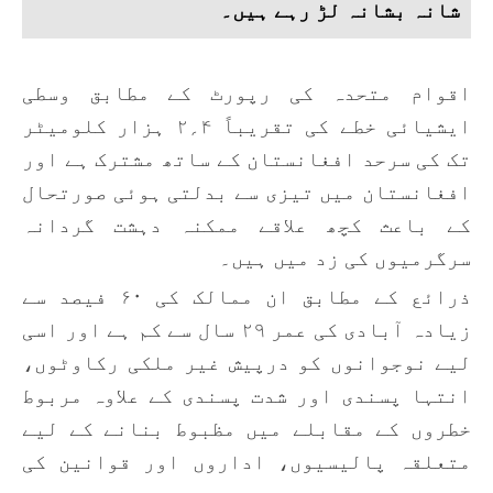
شانہ بشانہ لڑ رہے ہیں۔
اقوام متحدہ کی رپورٹ کے مطابق وسطی
ایشیائی خطے کی تقریباً ۴؍۲ ہزار کلومیٹر
تک کی سرحد افغانستان کے ساتھ مشترک ہے اور
افغانستان میں تیزی سے بدلتی ہوئی صورتحال
کے باعث کچھ علاقے ممکنہ دہشت گردانہ
سرگرمیوں کی زد میں ہیں۔
ذرائع کے مطابق ان ممالک کی ۶۰ فیصد سے
زیادہ آبادی کی عمر ۲۹ سال سے کم ہے اور اسی
لیے نوجوانوں کو درپیش غیر ملکی رکاوٹوں،
انتہا پسندی اور شدت پسندی کے علاوہ مربوط
خطروں کے مقابلے میں مظبوط بنانے کے لیے
متعلقہ پالیسیوں، اداروں اور قوانین کی