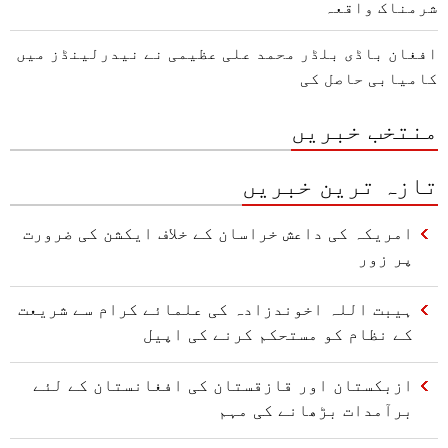
شرمناک واقعہ
افغان باڈی بلڈر محمد علی عظیمی نے نیدرلینڈز میں
کامیابی حاصل کی
منتخب خبریں
تازہ ترین خبریں
امریکہ کی داعش خراسان کے خلاف ایکشن کی ضرورت
پر زور
ہیبت اللہ اخوندزادہ کی علمائے کرام سے شریعت
کے نظام کو مستحکم کرنے کی اپیل
ازبکستان اور قازقستان کی افغانستان کے لئے
برآمدات بڑھانے کی مہم