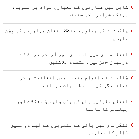
کابل میں عمارتوں کے معیاری مواد پر تشویش،
مہنگے خوابوں کی حقیقت
پاکستان کی جیلوں سے 325 افغان مہاجرین کی وطن
واپسی
افغانستان میں طالبان اور آزادی فرنٹ کے
درمیان جھڑپیں، متعدد ہلاکتیں
طالبان نے اقوام متحدہ میں افغانستان کی
نمائندگی کیلئے مطالبات دہرائے
افغان تارکین وطن کی بڑی واپسی: مشکلات اور
چیلنجز کا سامنا
ننگرہار میں پانی کے منصوبوں کے لیے دو ملین
ڈالر کا معاہدہ