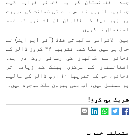
جلد افغانستان کو یہ ذخائر فراہم کیے
جائیں۔ انہوں نے اس بات کی ضمانت کی ضرورت
پر زور دیا کہ طالبان ان اثاثوں کا غلط
استعمال نہ کریں۔
بین الاقوامی مالیاتی فنڈ (آئی ایم ایف) نے
حال ہی میں عطا شدہ تقریبا ۴۴ کروڑ ڈالر کے
ذخائر سے طالبان کی رسائی روک دی ہے۔
افغانستان کے مرکزی بینک کے زیادہ تر
ذخائر، جو کہ تقریبا ۱۰ ارب ڈالر کی مالیت
پر مشتمل ہیں، اب بھی بیرون ملک موجود ہیں۔
شریک یي کړئ!
متعلقہ خبریں