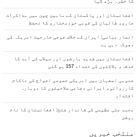
کا خطرہ بڑھ گیا
افغانستان اور پاکستان کے مابین چین میں مذاکرات
جاری، طالبان کی قومی خودمختاری کا تحفظ
انصار عباسی: ایران کے خلاف فوجی جارحیت امریکہ کی
دھوکہ دہی ہے
افغانستان میں شدید بارشوں اور سیلاب کی آمد کا
خدشہ، ہلاکتوں کی تعداد 157 ہو گئی
جنوبی اصفہان میں امریکی خصوصی افواج کی ناکام
کارروائی، ایرانی دفاعی صلاحیتوں کا دوبارہ
اقتدار
محمد علی عظیمی کی شاندار فتح: افغانستان کا نام
روشن
منتخب خبریں