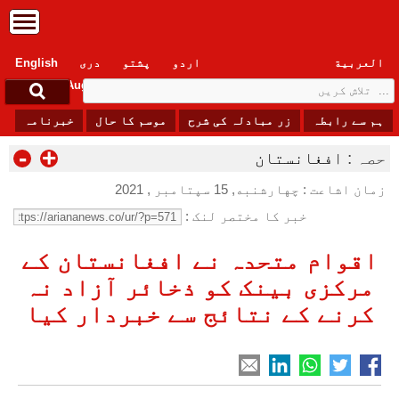
العربیة
اردو
پشتو
دری
English
Friday, 7 August , 2026
ہم سے رابطہ
زر مبادلہ کی شرح
موسم کا حال
خبرنامہ
-
+
حصہ :
افغانستان
زمان اشاعت : چهارشنبه, 15 سپتامبر , 2021
خبر کا مختصر لنک :
اقوام متحدہ نے افغانستان کے
مرکزی بینک کو ذخائر آزاد نہ
کرنے کے نتائج سے خبردار کیا