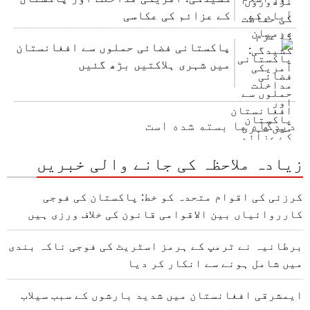
کے عزائم کی عکاسی
پاکستانی فضائی حملوں سے افغانستان
میں شہری ہلاکتیں بڑھ گئیں
دیدگاه ها بسته شده است
زیادہ ملاحظہ کی جانے والی خبریں
کرزئی کی اقوام متحدہ کو خط: پاکستان کی فوجی
کارروائیاں بین الاقوامی قانون کی خلاف ورزی ہیں
برطانیہ نے ٹرمپ کے ہرمز اسٹریٹ کی فوجی ناکہ بندی
میں شامل ہونے سے انکار کر دیا
ایمشرقی افغانستان میں شدید بارشوں کے سبب سیلاب