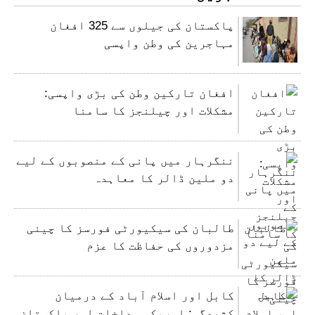
پاکستان کی جیلوں سے 325 افغان
مہاجرین کی وطن واپسی
افغان تارکین وطن کی بڑی واپسی:
مشکلات اور چیلنجز کا سامنا
ننگرہار میں پانی کے منصوبوں کے لیے
دو ملین ڈالر کا معاہدہ
طالبان کی سیکیورٹی فورسز کا چینی
مزدوروں کی حفاظت کا عزم
کابل اور اسلام آباد کے درمیان
کشیدگی: امریکی مداخلت اور پاکستان