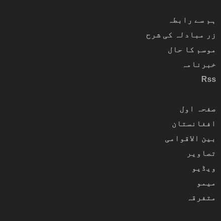
ہم سے رابطہ
زر مبادلہ کی شرح
موسم کا حال
خبرنامہ
Rss
صفحہ اول
افغانستان
بین الاقوامی
تصاویر
ویڈیو
میمو
متفرقہ