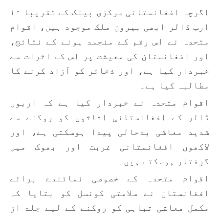
اگرچہ افغانستانی مرکزی بینک کے تقریبا ۱۰
ارب ڈالر ابھی بیرون ملک موجود ہیں، اقوام
متحدہ نے اس رقم کے منجمد ہونے کے نتائج،
اور افغانستان کی معیشت پر اس کے اثرات سے
خبردار کیا ہے، اور ذخائر کو آزاد کرنے کا
مطالبہ کیا ہے۔
اقوام متحدہ نے خبردار کیا ہے کہ اربوں
ڈالر کے افغانستانی اثاثوں کو روکنے سے
شدید معاشی بدحالی پیدا ہوسکتی ہے، اور
لاکھوں افغانستانی غربت اور بھوک میں
گرفتار ہوسکتے ہیں۔
اقوام متحدہ کے خصوصی نمائندے برائے
افغانستان نے سلامتی کونسل کو بتایا کہ
مکمل معاشی تباہی کو روکنے کے لیے جلد از