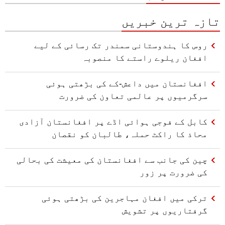
تازہ ترین خبریں
روس کا ہندوستانی سمندر تک رسائی کے لیے
افغان ریلوے راستے کا منصوبہ
افغانستان میں داعش-کے کی بڑھتی ہوئی
سرگرمیوں پر عالمی تعاون کی ضرورت
کابل کے فوجی ہوائی اڈے پر افغانستان آزادی
محاذ کا راکٹ حملہ، طالبان کو نقصان
چین کی جانب سے افغانستان کی معیشت کی بحالی
کی ضرورت پر زور
ترکی میں افغان مہاجرین کی بڑھتی ہوئی
گرفتاریوں پر تشویش