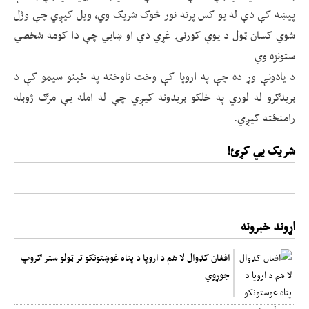
پيښه کې دې له يو کس پرته نور څوک شريک وي، ويل کيږي چې وژل
شوي کسان ټول د يوې کورنۍ غړي دي او ښايي چې دا کومه شخصي
ستونزه وي
د يادونې وړ ده چې په اروپا کې وخت ناوخته په ځينو سيمو کې د
بريدګرو له لوري په خلکو بريدونه کيږي چې له امله يې مرګ ژوبله
رامنځته کيږي.
شریک یي کړئ!
اړوند خبرونه
افغان کډوال لا هم د اروپا د پناه غوښتونکو تر ټولو ستر ګروپ
جوړوي