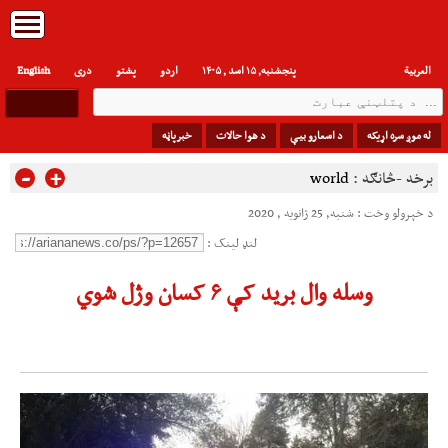
العربیة
پنجشنبه, ۱۵ اسد , ۱۴۰۵
اردو
پشتو
دری
English
له موږ سره اړیکه
د اسعارو بیې
د هوا حالات
خبرپاڼه
-
+
برخه -څانګه :
world
د خپرولو وخت : شنبه, 25 ژانویه , 2020
لنډ لینک :
وسله وال بريد کې ۶ کسان وژل شوي