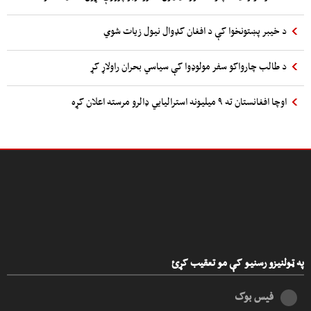
د خیبر پښتونخوا کې د افغان کډوال نیول زیات شوي
د طالب چارواکو سفر مولوډوا کې سیاسي بحران راولاړ کړ
اوچا افغانستان ته ۹ میلیونه استرالیایي ډالرو مرسته اعلان کړه
په ټولنیزو رسنیو کې مو تعقیب کړئ
فیس بوک