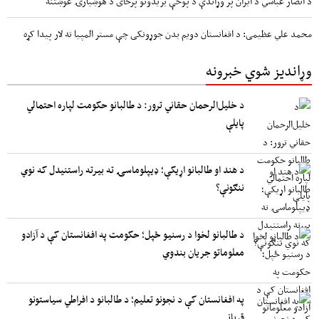
د انصار عباسي د ایران پر وړاندې د پوځې بریدونو پرځای د هوښیارۍ غوښتنه
محمد علي عظیمی: د افغانستان دویم بدن جوړونکی چې مستر المپیا ته لار پیدا کړه
وړاندیز شوي خبرونه
د خلیل‌الرحمان حقاني ترور: د طالبانو حکومت لپاره احتمالي
پایلې
د هند او طالبانو اړیکې؛ ډیپلوماسۍ ته بیرته راستنیدل که نوي
ننګونې؟
د طالبانو لخوا د رسنیو ځپل؛ حکومت په افغانستان کې د آزادو
معلوماتو جریان بندوي
په افغانستان کې د نجونو تعلیم؛ د طالبانو د افراطي سیاستونو
قرباني