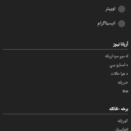
توییتر
انېسټاګرام
آریانا نیوز
له موږ سره اړیکه
د اسعارو بیې
د هوا حالات
خبرپاڼه
Rss
برخه -څانګه
کورپاڼه
افغانستان