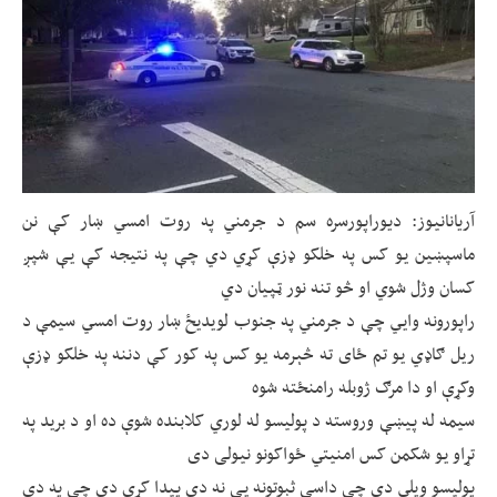
آریانانیوز: دیوراپورسره سم د جرمني په روت امسي ښار کې نن
ماسپښين يو کس په خلکو ډزې کړي دي چې په نتيجه کې يې شپږ
کسان وژل شوي او څو تنه نور ټپیان دي
راپورونه وايي چې د جرمني په جنوب لويديځ ښار روت امسي سيمې د
ريل ګاډي يو تم ځای ته څېرمه يو کس په کور کې دننه په خلکو ډزې
وکړې او دا مرګ ژوبله رامنځته شوه
سيمه له پيښې وروسته د پوليسو له لوري کلابنده شوې ده او د بريد په
تړاو يو شکمن کس امنيتي ځواکونو نيولی دی
پوليسو ويلي دي چې داسې ثبوتونه يې نه دي پيدا کړي دي چې په دې