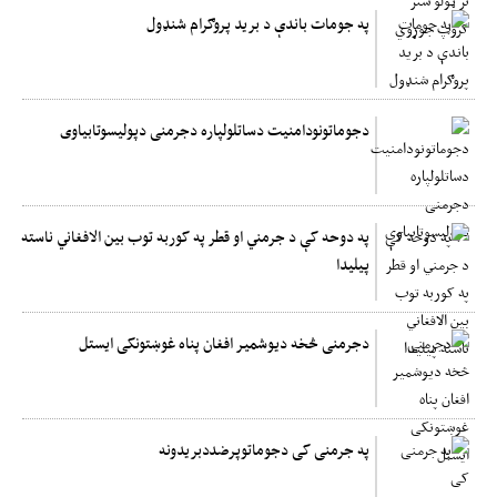
په جومات باندې د برید پروګرام شنډول
دجوماتونودامنیت دساتلولپاره دجرمنی دپولیسوتابیاوی
په دوحه کې د جرمني او قطر په کوربه توب بین الافغاني ناسته
پیلیدا
دجرمنی څخه دیوشمیر افغان پناه غوښتونکی ایستل
په جرمنی کی دجوماتوپرضددبریدونه