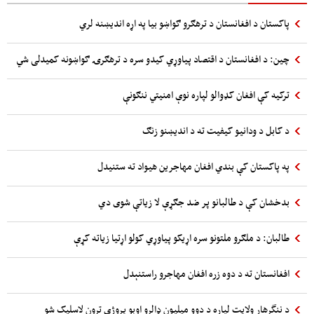
پاکستان د افغانستان د ترهګرو ګواښو بیا په اړه اندیښنه لري
چین: د افغانستان د اقتصاد پیاوړي کیدو سره د ترهګرۍ ګواښونه کمیدلی شي
ترکیه کې افغان کډوالو لپاره نوې امنیتي ننګونې
د کابل د ودانیو کیفیت ته د اندیښنو زنګ
په پاکستان کې بندي افغان مهاجرین هیواد ته ستنیدل
بدخشان کې د طالبانو پر ضد جګړې لا زیاتې شوی دي
طالبان: د ملګرو ملتونو سره اړیکو پیاوړي کولو اړتیا زیاته کړې
افغانستان ته د دوه زره افغان مهاجرو راستنېدل
د ننگرهار ولایت لپاره د دوو میلیون ډالرو اوبو پروژې تړون لاسلیک شو