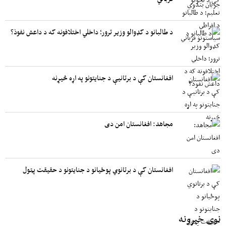
د طالبانو د کډوالو وزیر ترور؛ داخلي اختلافونه که د داعش نفوذ؟
افغانستان کې د برتانیې د جنایتونو په اړه څیړنه
مجاهد: افغانستان امن دی
افغانستان کې د برتانوي پوځیانو د جنایتونو د حقیقت پټول
نوی خبرونه