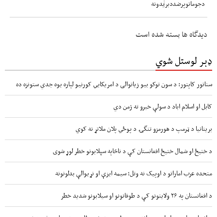
دیدگاه ها بسته شده است
ډېر لوستل شوي
سناتور کاپتور: د سون توکو بیو زیاتوالی د امریکایي کورنیو لپاره یوه جدي ستونزه ده
کابل او اسلام اباد د سولې خبرو ته ژمن دي
بریتانیا د ټرمپ د هورمزو تنگۍ د پوځي پلان ملاتړ نه کوي
د ختیځ او شمال ختیځ افغانستان کې د ناڅاپه سېلابونو خطر لوړ شوی
متحده عرب اماراتو د اوپیک نه وتل؛ سیمه ایزې او نړیوالې بدلونونه
د افغانستان په ۲۶ ولایتونو کې د طوفانونو او سیلابونو شدید خطر