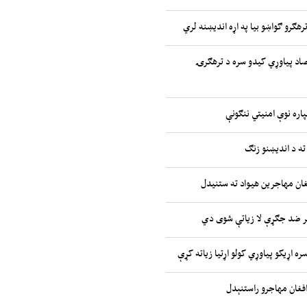
رهګرو ګواښو بیا په اړه اندیښنه لري
صاد پیاوړي کیدو سره د ترهګرۍ
پاره نوې امنیتي ننګونې
ته د اندیښنو زنګ
غان مهاجرین هیواد ته ستنیدل
ر ضد جګړې لا زیاتې شوی دي
ره اړیکو پیاوړي کولو اړتیا زیاته کړې
افغان مهاجرو راستنېدل