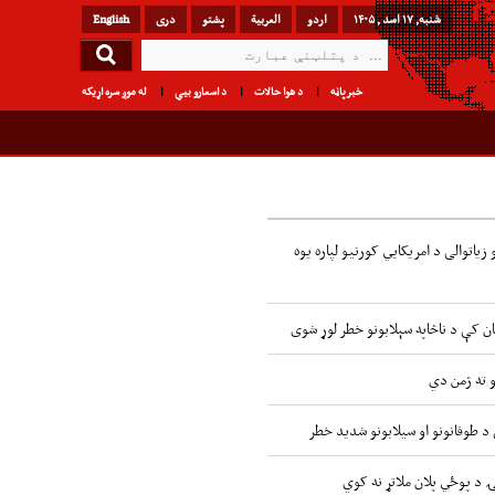
شنبه, ۱۷ اسد , ۱۴۰۵
اردو
العربیة
پشتو
دری
English
خبرپاڼه
د هوا حالات
د اسعارو بیې
له موږ سره اړیکه
زیاتوالی د امریکایي کورنیو لپاره یوه
ن کې د ناڅاپه سېلابونو خطر لوړ شوی
و ته ژمن دي
ۍ د پوځي پلان ملاتړ نه کوي