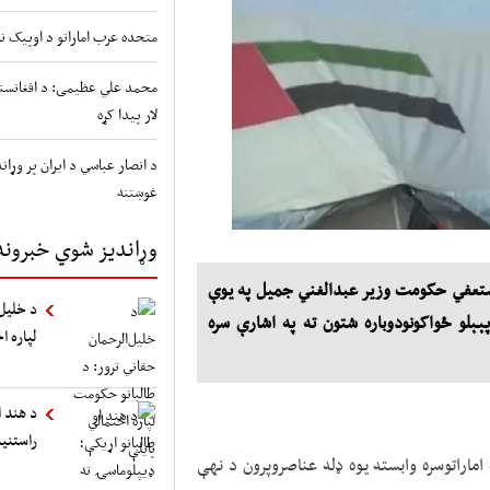
متحده عرب اماراتو د اوپیک نه
محمد علي عظیمی: د افغانستا
لار پیدا کړه
د انصار عباسي د ایران پر وړ
غوښتنه
وړاندیز شوي خبرونه
 مستعفي حکومت وزير عبدالغني جميل په يوې
د خلیل‌
ېېلو ځواکونودوباره شتون ته په اشارې سره
لپاره ا
د هند ا
راستنی
اراتوسره وابسته يوه ډله عناصروپرون د نهې