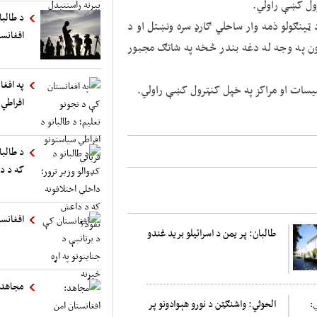
ول کښې راولي.
د طالب
 ټينګولو ذمه وار ساحلي ګارډ سره ونښتل او د
افغانست
ن په وجه له دغه بندر څخه په شاتګ مجبور
په افغا
ات او مراکز په خپل کنټرول کښې راولي.
افراطي 
د طالبا
که د د
افغانست
طالبان: پر یمن د اسرائیلو برید غندو
مجاهد:
الحوثي: واشنګټن د نورو هېوادونو پر