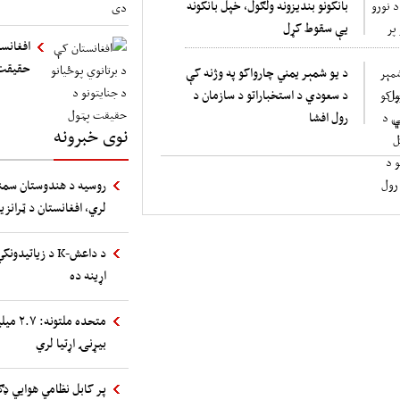
بانکونو بندیزونه ولګول، خپل بانکونه
یې سقوط کړل
افغانست
حقیقت
د یو شمېر یمني چارواکو په وژنه کې
د سعودي د استخباراتو د سازمان د
رول افشا
نوی خبرونه
روسیه د هندوستان سمند
لري، افغانستان د ټرانز
د داعش-K د زیا
اړینه ده
متحده 
بیړنۍ اړتیا لري
پر کابل نظامي هوایي ډګ