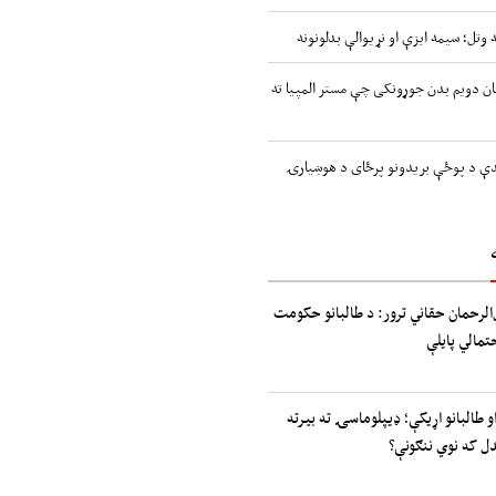
 وتل؛ سیمه ایزې او نړیوالې بدلونونه
ن دویم بدن جوړونکی چې مستر المپیا ته
اندې د پوځې بریدونو پرځای د هوښیارۍ
الرحمان حقاني ترور: د طالبانو حکومت
حتمالي پایلې
و طالبانو اړیکې؛ ډیپلوماسۍ ته بیرته
دل که نوي ننګونې؟