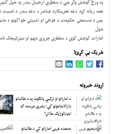
په ورځ کوشش وکړ چې د سقطري ارخبيل بندر په خپل کنټر
هغه زياته کړه، دغه تخريبکاره عناصر د دغه بندر د امنيت د
يمن د مستعفي حکومت د فوځي او امنيتي ځواکونو د شتو
شول.
امارات کوشش کوي د سقطري جزيرې مهم او سټراټيجک تاسيس
شریک یي کړئ!
اړوند خبرونه
د اماراتو او ترکیې پانګونه په د طالبانو
دارالایتامونو کې؛ بشري مرسته که
ایډیالوژیک ملاتړ؟
متحده عربي اماراتو کې د طالبانو