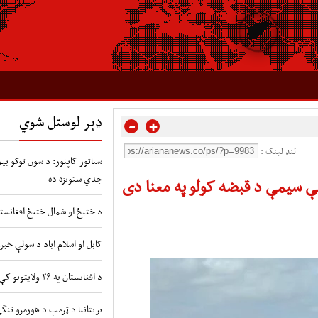
ډېر لوستل شوي
-
+
لنډ لینک :
سناتور کاپتور: د سون توکو بیو 
جدي ستونزه ده
 سيمې د قبضه کولو په معنا دی
د ختیځ او شمال ختیځ افغانستا
کابل او اسلام اباد د سولې خبر
د افغانستان په ۲۶ ولایتونو کې د طوفانونو او سیلابونو شدید خطر
بریتانیا د ټرمپ د هورمزو تنگ