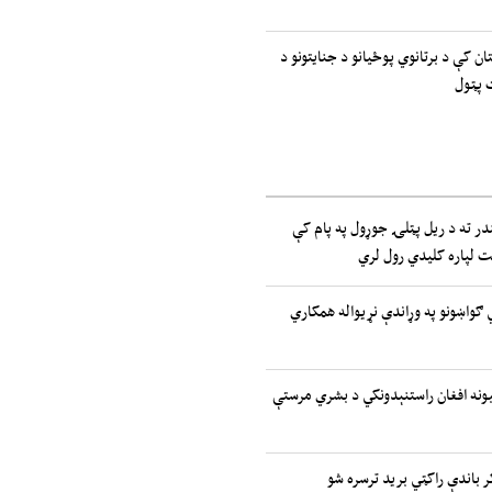
ان کې د برتانوي پوځیانو د جنایتونو د
 پټول
ر ته د ریل پټلۍ جوړول په پام کې
یت لپاره کلیدي رول لري
تیدونکي ګواښونو په وړاندې نړیواله همکاري
ملتونه: ۲.۷ میلیونه افغان راستنېدونکي د بشري مرستې
ر باندې راکټي برید ترسره شو