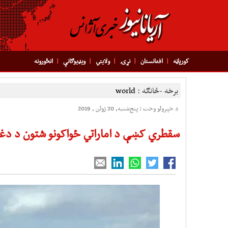
کورپاڼه
افغانستان
نړۍ
ولایتي
ویډیوګانې
انځورونه
برخه -څانګه :
world
د خپرولو وخت : پنج‌شنبه, 20 ژوئن , 2019
سقطري کښې د اماراتي ځواکونو شتون د دغې