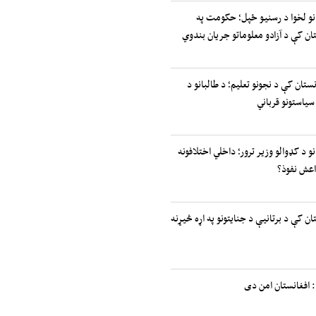
انو لخوا د رسنیو ځپل؛ حکومت په
ان کې د آزادو معلوماتو جریان بندوي
نستان کې د نجونو تعلیم؛ د طالبانو د
سیاستونو قرباني
نو د کډوالو وزیر ترور؛ داخلي اختلافونه
اعش نفوذ؟
ان کې د برتانیې د جنایتونو په اړه څیړنه
 افغانستان امن دی