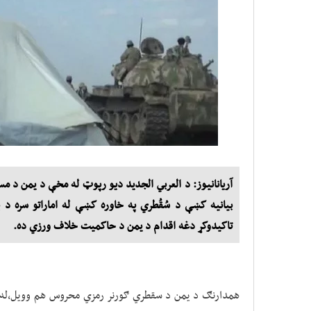
آریانانیوز: د العربي الجديد دیو رپوټ له مخې د يمن د
بيانيه کښې د سُقُطري په خاوره کښې له اماراتو سره د پ
تاکيدوکړ دغه اقدام د يمن د حاکميت خلاف ورزي ده.
همدارنګ د يمن د سقطري ګورنر رمزي محروس هم وويل،له ام