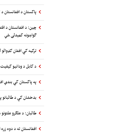
پاکستان د افغانستان د ت
چین: د افغانستان د اقت
ګواښونه کمیدلی شي
ترکیه کې افغان کډوالو ل
د کابل د ودانیو کیفیت 
په پاکستان کې بندي اف
بدخشان کې د طالبانو پ
طالبان: د ملګرو ملتونو س
افغانستان ته د دوه زره 