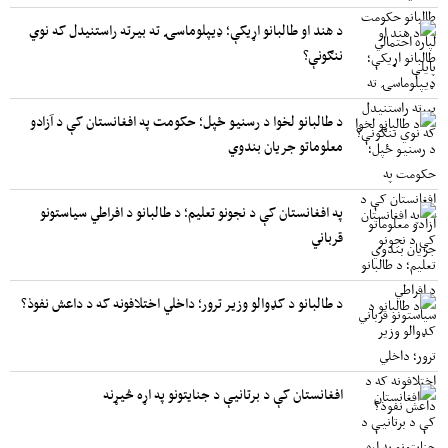
د هند او طالبانو اړیکې؛ ډیپلوماسۍ ته بیرته راستنیدل که نوي
ننګونې؟
د طالبانو لخوا د رسنیو ځپل؛ حکومت په افغانستان کې د آزادو
معلوماتو جریان بندوي
په افغانستان کې د نجونو تعلیم؛ د طالبانو د افراطي سیاستونو
قرباني
د طالبانو د کډوالو وزیر ترور؛ داخلي اختلافونه که د داعش نفوذ؟
افغانستان کې د برتانیې د جنایتونو په اړه څیړنه