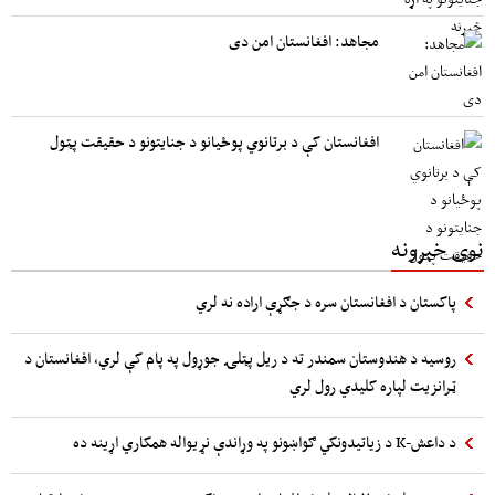
مجاهد: افغانستان امن دی
افغانستان کې د برتانوي پوځیانو د جنایتونو د حقیقت پټول
نوی خبرونه
پاکستان د افغانستان سره د جګړې اراده نه لري
روسیه د هندوستان سمندر ته د ریل پټلۍ جوړول په پام کې لري، افغانستان د
ټرانزیت لپاره کلیدي رول لري
د داعش-K د زیاتیدونکي ګواښونو په وړاندې نړیواله همکاري اړینه ده