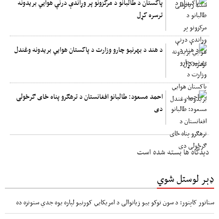
پاکستان د طالبانو د مرکزونو پر وړاندې درنې هوايي بریدونه
ترسره کړل
د هند د بهرنیو چارو وزارت د پاکستان هوایي بریدونه وغندل
احمد مسعود: طالبانو افغانستان د ترهګرو پناه ځای ګرځولی
دی
دیدگاه ها بسته شده است
ډېر لوستل شوي
سناتور کاپتور: د سون توکو بیو زیاتوالی د امریکایي کورنیو لپاره یوه جدي ستونزه ده