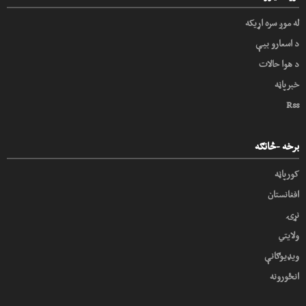
له موږ سره اړیکه
د اسعارو بیې
د هوا حالات
خبرپاڼه
Rss
برخه -څانګه
کورپاڼه
افغانستان
نړۍ
ولایتي
ویډیوګانې
انځورونه