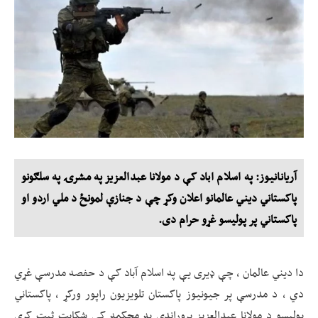
آریانانیوز: په اسلام اباد کې د مولانا عبدالعزیز په مشرۍ په سلګونو
پاکستاني دیني عالمانو اعلان وکړ چې د جنازې لمونځ د ملي اردو او
پاکستاني پر پولیسو غړو حرام دی.
دا دیني عالمان ، چې ډیری یې په اسلام آباد کې د حفصه مدرسې غړي
دي ، د مدرسې پر جیونیوز پاکستان تلویزیون راپور ورکړ ، پاکستاني
پولیسو د مولانا عبدالعزیز پروړاندې په محکمه کې شکایت ثبت کړی