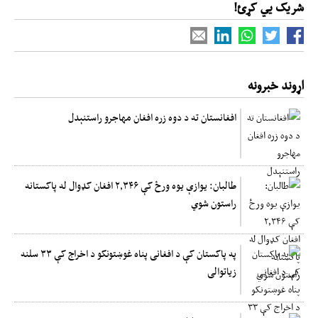
شریک یي کړئ!
اړوند خبرونه
افغانستان ته د دوه زره افغان مهاجرو راستنېدل
طالبان: یوازې یوه ورځ کې ۲,۳۴۶ افغان کډوال له پاکستانه
راستون شوي
په پاکستان کې د افغانی پناه غوښتونکو د اخراج کې ۳۳ سلنه
زیاتوالی