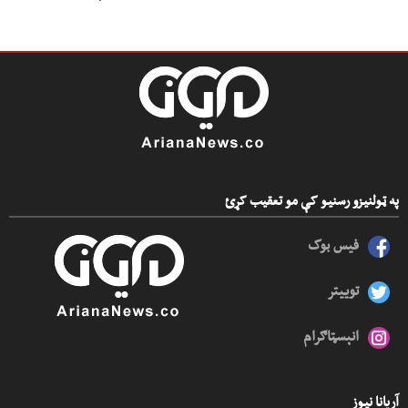
په ټولنیزو رسنیو کې مو تعقیب کړئ
فیس بوک
توییتر
انېسټاګرام
آریانا نیوز