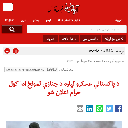
العربیة
شنبه, ۱۷ اسد , ۱۴۰۵
اردو
پشتو
دری
English
له موږ سره اړیکه
د اسعارو بیې
د هوا حالات
خبرپاڼه
-
+
برخه -څانګه :
world
د خپرولو وخت : جمعه, 24 سپتامبر , 2021
لنډ لینک :
د پاکستاني عسکرو لپاره د جنازې لمونځ ادا کول
حرام اعلان شو