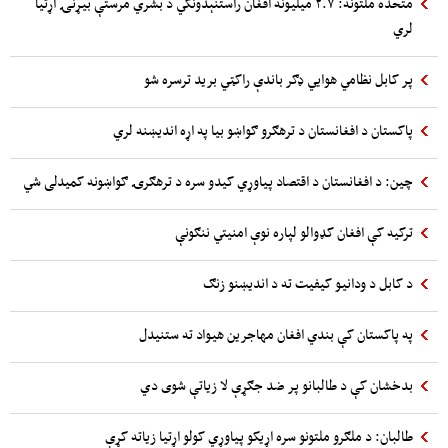
متحده ملتونه: ۲.۷ میلیونه افغان راستنېدونکي د بشري مرستې بیړنۍ اړتیا
لري
پر کابل نظامي هوایي ډګر باندې راکټي برید ترسره شو
پاکستان د افغانستان د ترهګرو ګواښو بیا په اړه اندیښنه لري
چین: د افغانستان د اقتصاد پیاوړي کیدو سره د ترهګرۍ ګواښونه کمیدلی شي
ترکیه کې افغان کډوالو لپاره نوې امنیتي ننګونې
د کابل د ودانیو کیفیت ته د اندیښنو زنګ
په پاکستان کې بندي افغان مهاجرین هیواد ته ستنیدل
بدخشان کې د طالبانو پر ضد جګړې لا زیاتې شوی دي
طالبان: د ملګرو ملتونو سره اړیکو پیاوړي کولو اړتیا زیاته کړې