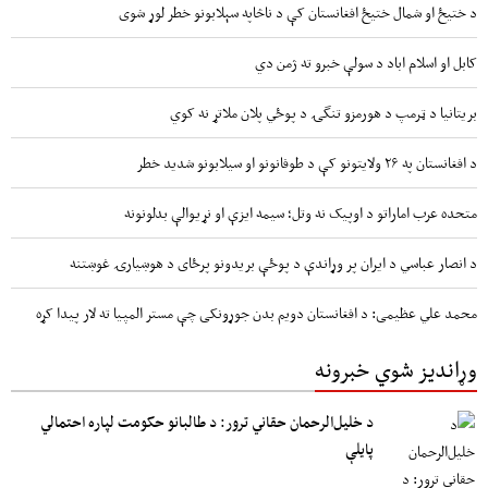
د ختیځ او شمال ختیځ افغانستان کې د ناڅاپه سېلابونو خطر لوړ شوی
کابل او اسلام اباد د سولې خبرو ته ژمن دي
بریتانیا د ټرمپ د هورمزو تنگۍ د پوځي پلان ملاتړ نه کوي
د افغانستان په ۲۶ ولایتونو کې د طوفانونو او سیلابونو شدید خطر
متحده عرب اماراتو د اوپیک نه وتل؛ سیمه ایزې او نړیوالې بدلونونه
د انصار عباسي د ایران پر وړاندې د پوځې بریدونو پرځای د هوښیارۍ غوښتنه
محمد علي عظیمی: د افغانستان دویم بدن جوړونکی چې مستر المپیا ته لار پیدا کړه
وړاندیز شوي خبرونه
د خلیل‌الرحمان حقاني ترور: د طالبانو حکومت لپاره احتمالي
پایلې