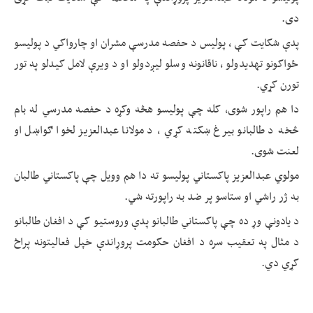
دی.
پدې شکایت کې ، پولیس د حفصه مدرسې مشران او چارواکي د پولیسو
ځواکونو تهدیدولو ، ناقانونه وسلو لیږدولو او د ویرې لامل کیدلو په تور
تورن کړي.
دا هم راپور شوی، کله چې پولیسو هڅه وکړه د حفصه مدرسي له بام
څخه د طالبانو بیرغ ښکته کړي ، د مولانا عبدالعزیز لخوا ګواښل او
لعنت شوی.
مولوي عبدالعزیز پاکستاني پولیسو ته دا هم وویل چې پاکستاني طالبان
به ژر راشي او ستاسو پر ضد به راپورته شي.
د یادونې وړ ده چې پاکستاني طالبانو پدې وروستیو کې د افغان طالبانو
د مثال په تعقیب سره د افغان حکومت پروړاندې خپل فعالیتونه پراخ
کړي دي.