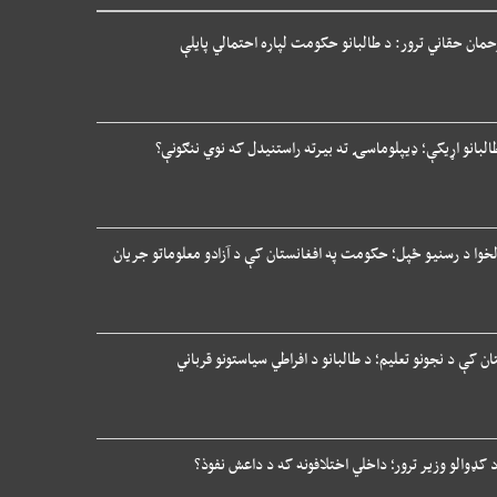
حمان حقاني ترور: د طالبانو حکومت لپاره احتمالي پایلې
البانو اړیکې؛ ډیپلوماسۍ ته بیرته راستنیدل که نوي ننګونې؟
 لخوا د رسنیو ځپل؛ حکومت په افغانستان کې د آزادو معلوماتو جریان
ان کې د نجونو تعلیم؛ د طالبانو د افراطي سیاستونو قرباني
د کډوالو وزیر ترور؛ داخلي اختلافونه که د داعش نفوذ؟