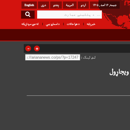
جمعه, ۱۶ اسد , ۱۴۰۵
اردو
العربیة
پشتو
دری
English
خبرپاڼه
د هوا حالات
د اسعارو بیې
له موږ سره اړیکه
-
+
لنډ لینک :
 ویجاړول