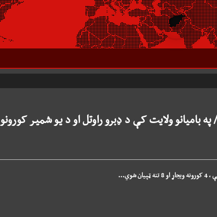
 په بامیانو ولایت کې د ډبرو راوتل او د یو شمیر کورونو
 شوي…