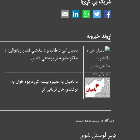
شریک یي کړئ!
اړوند خبرونه
بامیان کې د طالبانو د مذهبي فشار زیاتوالی؛ د
خلکو حقونه تر پوښتنې لاندې
د بامیان په غمیزه پیښه کې د یوه ځوان په
توغندي ځان قربانی کړ
دیدگاه ها بسته شده است
ډېر لوستل شوي