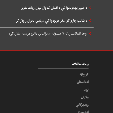
د خیبر پښتونخوا کې د افغان کډوال نیول زیات شوي
د طالب چارواکو سفر مولوډوا کې سیاسي بحران راولاړ کړ
اوچا افغانستان ته ۹ میلیونه استرالیایي ډالرو مرسته اعلان کړه
برخه -څانګه
کورپاڼه
افغانستان
نړۍ
ولایتي
ویډیوګانې
انځورونه