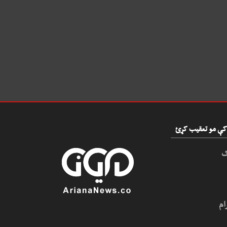
و کې مو تعقیب کړئ
ک
ام