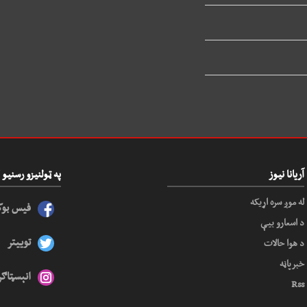
آریانا نیوز
په ټولنیزو رسنی
له موږ سره اړیکه
فیس بو
د اسعارو بیې
توییتر
د هوا حالات
خبرپاڼه
انېسټاګر
Rss