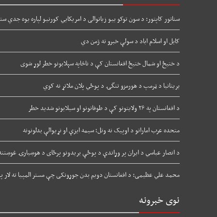
سناتور کاپتور: د سون توکو بیو زیاتوالی د امریکایي کورنیو لپاره یوه جدي ستو
کابل او اسلام اباد د سولې خبرو ته ژمن دي
د ختیځ او شمال ختیځ افغانستان کې د ناڅاپه سېلابونو خطر لوړ شوی
بریتانیا د ټرمپ د هورمزو تنگۍ د پوځي پلان ملاتړ نه کوي
د افغانستان په ۲۶ ولایتونو کې د طوفانونو او سیلابونو شدید خطر
متحده عرب اماراتو د اوپیک نه وتل؛ سیمه ایزې او نړیوالې بدلونونه
د انصار عباسي د ایران پر وړاندې د پوځې بریدونو پرځای د هوښیارۍ غوښتنه
محمد علي عظیمی: د افغانستان دویم بدن جوړونکی چې مستر المپیا ته لار پی
نوی خبرونه