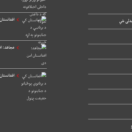
افغانستان 
یدلی شي
مجاهد: اف
افغانستان