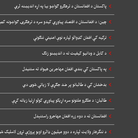
پاکستان د افغانستان د ترهګرو ګواښو بیا په اړه اندیښنه لري
چین: د افغانستان د اقتصاد پیاوړي کیدو سره د ترهګرۍ ګواښونه کم
ترکیه کې افغان کډوالو لپاره نوې امنیتي ننګونې
د کابل د ودانیو کیفیت ته د اندیښنو زنګ
په پاکستان کې بندي افغان مهاجرین هیواد ته ستنیدل
بدخشان کې د طالبانو پر ضد جګړې لا زیاتې شوی دي
طالبان: د ملګرو ملتونو سره اړیکو پیاوړي کولو اړتیا زیاته کړې
افغانستان ته د دوه زره افغان مهاجرو راستنېدل
د ننگرهار ولایت لپاره د دوو میلیون ډالرو اوبو پروژې تړون لاسلیک شو