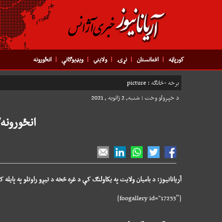
کورپاڼه
افغانستان
نړۍ
ولایتي
ویډیوګانې
انځورونه
برخه -څانګه :
picture
د خپرولو وخت : شنبه, 2 ژانویه , 2021
انځورونه/
آریانانیوز: د بامیان ولایت په یکاولنګ کې د غره څخه د تیږو راوتلو په پایله کې ، 4 کورونه ویجاړ او 8 تنه ټپیان
[foogallery id=”17253″]