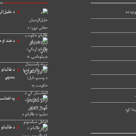
د خلیل‌الر
نزه ده
د هند او ط
د طالبانو
بندوي
په افغانست
دا کړه
د طالبانو 