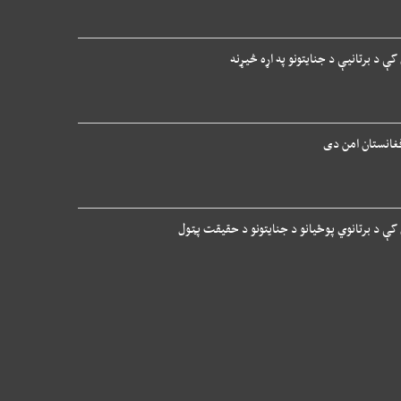
کې د برتانیې د جنایتونو په اړه څیړنه
غانستان امن دی
 کې د برتانوي پوځیانو د جنایتونو د حقیقت پټول