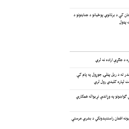
ان کې د برتانوي پوځیانو د جنایتونو د
 پټول
ه د جګړې اراده نه لري
ر ته د ریل پټلۍ جوړول په پام کې
یت لپاره کلیدي رول لري
تیدونکي ګواښونو په وړاندې نړیواله همکاري
ملتونه: ۲.۷ میلیونه افغان راستنېدونکي د بشري مرستې