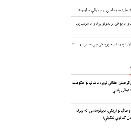
 وتل؛ سیمه ایزې او نړیوالې بدلونونه
اندې د پوځې بریدونو پرځای د هوښیارۍ
ن دویم بدن جوړونکی چې مستر المپیا ته
الرحمان حقاني ترور: د طالبانو حکومت
حتمالي پایلې
و طالبانو اړیکې؛ ډیپلوماسۍ ته بیرته
دل که نوي ننګونې؟