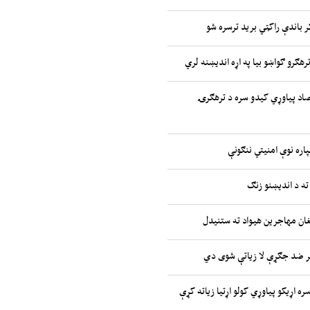
ر باندې راکټي برید ترسره شو
رهګرو ګواښو بیا په اړه اندیښنه لري
صاد پیاوړي کیدو سره د ترهګرۍ
پاره نوې امنیتي ننګونې
ته د اندیښنو زنګ
غان مهاجرین هیواد ته ستنیدل
ر ضد جګړې لا زیاتې شوی دي
ره اړیکو پیاوړي کولو اړتیا زیاته کړې