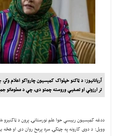
تر ارزونې او تصفیې وروسته چمتو دی، چې د معلوماتو جم
ددغه کمېسیون رییسې حوا علم نورستانۍ پرون د ټاکنیزو شکا
وویل: د دوی کارونه په چټکۍ سره پرمخ روان دی او هڅه ی