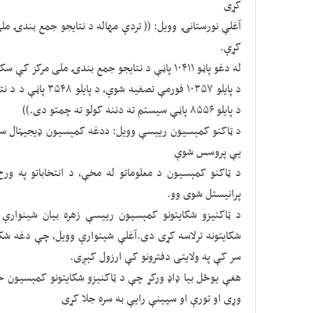
کړی
کړې.
له دغو پاڼو ۱۰۴۱۱ پاڼې د نتایجو جمع بندۍ ملی مرکز کې سکن شوی دی
د پایلو ۱۰۳۵۷ فورمې
د پایلو ۸۵۵۶ پاڼې سیستم ته دننه کولو ته چمتو دی.))
یې پروسس شوې
پرانیستل شوی وو.
سر کې په ولایتی دفترونو کې ارزول کېږی.
هغې یوځل بیا ډاډ ورکړ چې د ټاکنیزو شکایتونو کمېسیون خ
وړی او تورې او سپینې رایې به سره جلا کړی