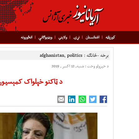
کورپاڼه
افغانستان
نړۍ
ولایتي
ویډیوګانې
انځورونه
برخه -څانګه :
politics
,
afghanistan
د خپرولو وخت : شنبه, 12 اکتبر , 2019
د ټاکنو خپلواک کمېسیون 