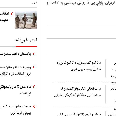
ولسمشریزې ټاکنې د میزان په ۶مه و شوې او په پام کې ده لومړنۍ پایلې یې د روانې میاشتې په ۲۷مه او
افغانست
حقیقت
نوی خبرونه
پاکستان د افغانستان سر
د ټاکنو کمیسیون: د ټاکنو قانون د
روسیه د هندوستان سمند
تعدیل پروسه پیل شوې
لري، افغانستان د ټرانز
د داعش-K د زیا
د انتخاباتي شکایتونو کمیشن ته
اړینه ده
دانتخاباتی خطاکار کارکونکی معرفی
متحده 
بیړنۍ اړتیا لري
د ولسمشري ټاکنود لومړنۍ پایلې