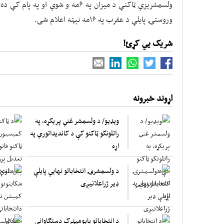
وروستۍ پایلې د عقرب په ۱۶مه نېټه اعلام شی.
شریک یي کړئ!
اړوند خبرونه
ویډیو/ د ولسمشر غني پریکړه، په
راتلونکو ټاکنو کې د کاندیداتوري په
اړه
د ولسمشرۍ انتخاباتو نهایي پایلې
ډیر ژراعلانیږی
د انتخاباتو بایومیټرک دستګاوانې