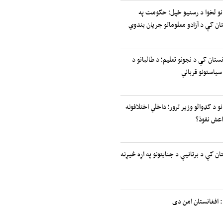
انو لخوا د رسنیو ځپل؛ حکومت په
ان کې د آزادو معلوماتو جریان بندوي
نستان کې د نجونو تعلیم؛ د طالبانو د
سیاستونو قرباني
نو د کډوالو وزیر ترور؛ داخلي اختلافونه
اعش نفوذ؟
ان کې د برتانیې د جنایتونو په اړه څیړنه
 افغانستان امن دی