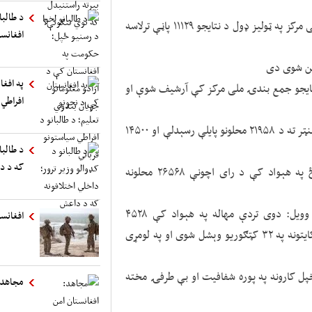
د طالب
آغلې نورستانۍ وویل: (( تردې مهاله د نتایجو جمع بندۍ ملی مرکز په ټولیز ډول د نتایجو ۱۱۱۲۹ پاڼې ترلاسه
افغانست
په افغا
 تصفیه شوې، د پایلو ۳۵۴۸ پاڼې د د نتایجو جمع بندۍ ملی مرکز کې آرشیف شوې او
افراطي 
د ټاکنو کمېسیون رییسې وویل: ددغه کمېسیون ډیجیټال سنټر ته د ۲۱۹۵۸ محلونو پایلې رسېدلې او ۱۴۵۰۰
د طالبا
که د د
د ټاکنو کمېسیون د معلوماتو له مخې، د انتخاباتو په ورځ په هېواد کې د رای اچونې ۲۶۵۶۸ محلونه
د ټاکنیزو شکایتونو کمېسیون رییسې زهره بیان شینوارې وویل: دوی تردې مهاله په هېواد کې ۴۵۲۸
افغانست
شکایتونه ترلاسه کړی دی.آغلې شینوارې وویل، چې دغه شکایتونه په ۳۲ کټګوریو وېشل شوی او په لومړی
پل کارونه په پوره شفافیت او بې طرفۍ مخته
مجاهد: