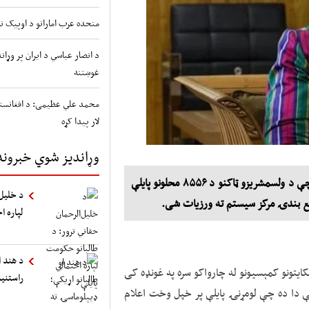
متحده عرب اماراتو د اوپیک نه
د انصار عباسي د ایران پر وړ
غوښتنه
محمد علي عظیمی: د افغانستا
لار پیدا کړه
وړاندیز شوي خبرونه
آریانانیوز: د ټاکنو خپلواک کمېسیون چارواکو اعلام وکړ، چې د ولسمشریزو ټاکنو د ۸۵۵۶ محلونو پایلې
د خلیل‌
ع بندۍ مرکز سیستم ته ورزیات شی.
لپاره ا
د هند ا
یتونو کمېسیونو له چارواکو سره په غونډه کی
راستنی
ې دا ده چې لومړنۍ پایلې پر خپل وخت اعلام