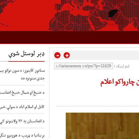
ډېر لوستل شوي
-
+
لنډ لینک :
سناتور کاپتور: د سون توکو بیو 
جدي ستونزه ده
چارواکو اعلام
د ختیځ او شمال ختیځ افغانستا
کابل او اسلام اباد د سولې خبر
د افغانستان په ۲۶ ولایتونو کې د طوفانونو او سیلابونو شدید خطر
بریتانیا د ټرمپ د هورمزو تنگ