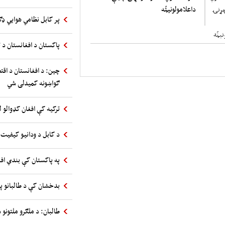
داعلامولونیټّه
پر کابل نظامي هوایي ډګ
پاکستان د افغانستان د ت
چین: د افغانستان د اقت
ګواښونه کمیدلی شي
ترکیه کې افغان کډوالو ل
د کابل د ودانیو کیفیت 
په پاکستان کې بندي اف
بدخشان کې د طالبانو پ
طالبان: د ملګرو ملتونو س