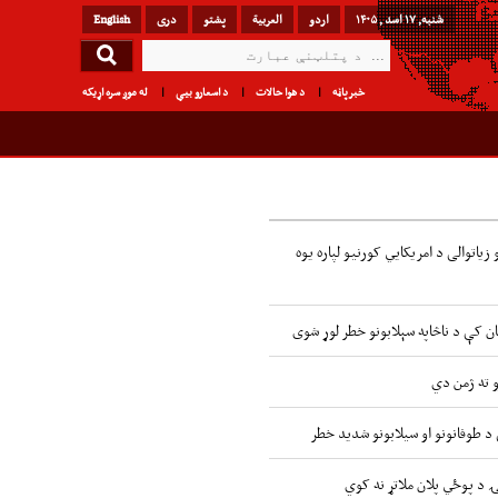
شنبه, ۱۷ اسد , ۱۴۰۵
اردو
العربیة
پشتو
دری
English
خبرپاڼه
د هوا حالات
د اسعارو بیې
له موږ سره اړیکه
زیاتوالی د امریکایي کورنیو لپاره یوه
ن کې د ناڅاپه سېلابونو خطر لوړ شوی
و ته ژمن دي
ۍ د پوځي پلان ملاتړ نه کوي