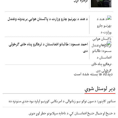
د هند د بهرنیو چارو وزارت د پاکستان هوایي بریدونه وغندل
احمد مسعود: طالبانو افغانستان د ترهګرو پناه ځای ګرځولی
دی
دیدگاه ها بسته شده است
ډېر لوستل شوي
سناتور کاپتور: د سون توکو بیو زیاتوالی د امریکایي کورنیو لپاره یوه جدي ستونزه ده
د ختیځ او شمال ختیځ افغانستان کې د ناڅاپه سېلابونو خطر لوړ شوی