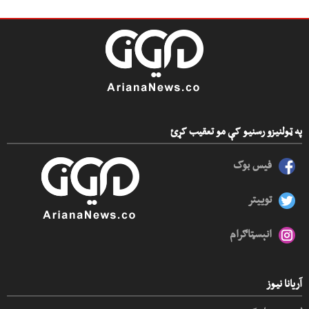
په ټولنیزو رسنیو کې مو تعقیب کړئ
فیس بوک
توییتر
انېسټاګرام
آریانا نیوز