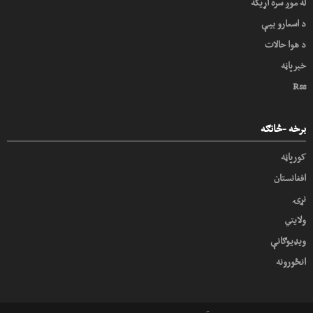
له موږ سره اړیکه
د اسعارو بیې
د هوا حالات
خبرپاڼه
Rss
برخه -څانګه
کورپاڼه
افغانستان
نړۍ
ولایتي
ویډیوګانې
انځورونه