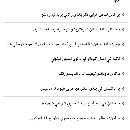
پر کابل نظامي هوایي ډګر باندې راکټي برید ترسره شو
پاکستان د افغانستان د ترهګرو ګواښو بیا په اړه اندیښنه لري
چین: د افغانستان د اقتصاد پیاوړي کیدو سره د ترهګرۍ ګواښونه کمیدلی شي
ترکیه کې افغان کډوالو لپاره نوې امنیتي ننګونې
د کابل د ودانیو کیفیت ته د اندیښنو زنګ
په پاکستان کې بندي افغان مهاجرین هیواد ته ستنیدل
بدخشان کې د طالبانو پر ضد جګړې لا زیاتې شوی دي
طالبان: د ملګرو ملتونو سره اړیکو پیاوړي کولو اړتیا زیاته کړې