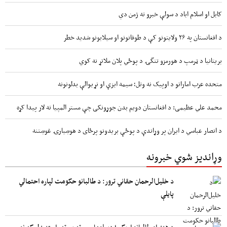
کابل او اسلام اباد د سولې خبرو ته ژمن دي
د افغانستان په ۲۶ ولایتونو کې د طوفانونو او سیلابونو شدید خطر
بریتانیا د ټرمپ د هورمزو تنگۍ د پوځي پلان ملاتړ نه کوي
متحده عرب اماراتو د اوپیک نه وتل؛ سیمه ایزې او نړیوالې بدلونونه
محمد علي عظیمی: د افغانستان دویم بدن جوړونکی چې مستر المپیا ته لار پیدا کړه
د انصار عباسي د ایران پر وړاندې د پوځې بریدونو پرځای د هوښیارۍ غوښتنه
وړاندیز شوي خبرونه
د خلیل‌الرحمان حقاني ترور: د طالبانو حکومت لپاره احتمالي
پایلې
د هند او طالبانو اړیکې؛ ډیپلوماسۍ ته بیرته راستنیدل که نوي