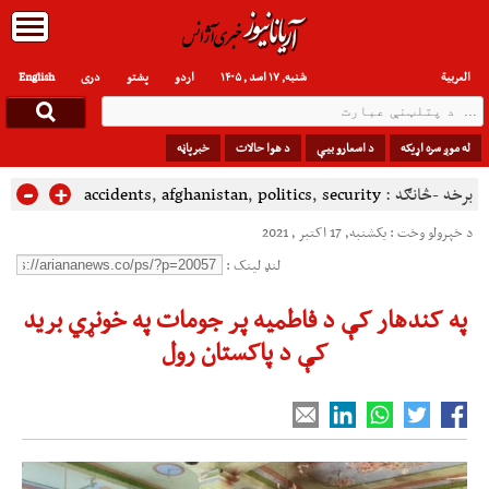
العربیة
شنبه, ۱۷ اسد , ۱۴۰۵
اردو
پشتو
دری
English
له موږ سره اړیکه
د اسعارو بیې
د هوا حالات
خبرپاڼه
-
+
برخه -څانګه :
security
,
politics
,
afghanistan
,
accidents
د خپرولو وخت : یکشنبه, 17 اکتبر , 2021
لنډ لینک :
په کندهار کې د فاطمیه پر جومات په خونړي برید
کې د پاکستان رول