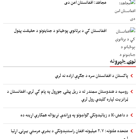
مجاهد: افغانستان امن دی
افغانستان کې د برتانوي پوځیانو د جنایتونو د حقیقت پټول
نوی خبرونه
پاکستان د افغانستان سره د جګړې اراده نه لري
روسیه د هندوستان سمندر ته د ریل پټلۍ جوړول په پام کې لري، افغانستان د
ټرانزیت لپاره کلیدي رول لري
د داعش-K د زیاتیدونکي ګواښونو په وړاندې نړیواله همکاري اړینه ده
متحده ملتونه: ۲.۷ میلیونه افغان راستنېدونکي د بشري مرستې بیړنۍ اړتیا
لري