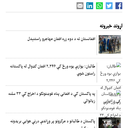
اړوند خبرونه
افغانستان ته د دوه زره افغان مهاجرو راستنېدل
طالبان: یوازې یوه ورځ کې ۲,۳۴۶ افغان کډوال له پاکستانه
راستون شوي
په پاکستان کې د افغانی پناه غوښتونکو د اخراج کې ۳۳ سلنه
زیاتوالی
پاکستان د طالبانو د مرکزونو پر وړاندې درنې هوايي بریدونه
ترسره کړل