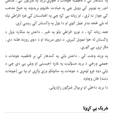
په کندهار کې د فاطمیه جومات د خونړي برید په غبرګون کې ، ښاغلي
انډر په ټویټر کې وویل چې په عبادت ځایونو بریدونه په هیڅ مذهب
کې جواز نه لري ، او زیاته یې کړه چې په افغانستان کې هره افراطي ډله
له بلې څخه بدتر عمل کوي او دا ټول په پاکستان کې ریښې لري.
هغه زیاته کړه ، د نورو افراطي ډلو په څیر ، داعش په ښکاره ډول د
پاکستان له خوا تمویل کیږي, د دوی سرپناه او د دوی روزنه هلته دي ،
مګر نړۍ یې ګوري.
په ورته وخت کې ، داعش ډلې په کندهار کې پر فاطمیه جومات د
جمعې ورځې د برید مسؤلیت په غاړه اخیستی او ویلي یې دي چې د
ډلې دوه غړو لومړی د جومات په ساتونکو ډزې وکړې او بیا یې (جومات
دننه) ځان وچاوه.
دا برید داخلي او نړیوال غبرګون راپارولی.
شریک یي کړئ!