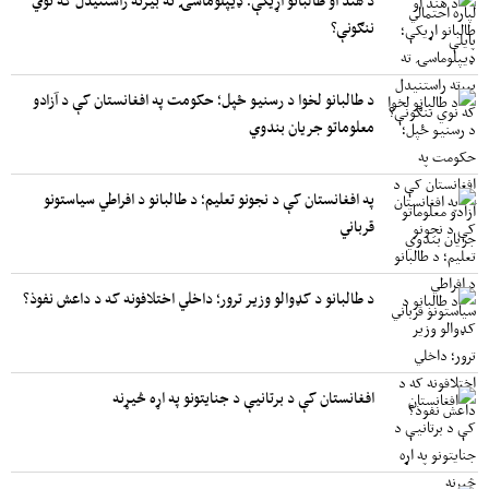
ننګونې؟
د طالبانو لخوا د رسنیو ځپل؛ حکومت په افغانستان کې د آزادو
معلوماتو جریان بندوي
په افغانستان کې د نجونو تعلیم؛ د طالبانو د افراطي سیاستونو
قرباني
د طالبانو د کډوالو وزیر ترور؛ داخلي اختلافونه که د داعش نفوذ؟
افغانستان کې د برتانیې د جنایتونو په اړه څیړنه