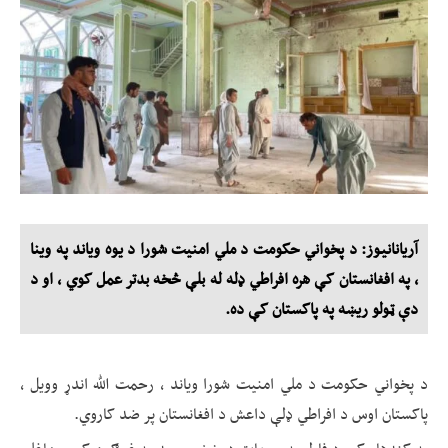
آریانانیوز: د پخواني حکومت د ملي امنیت شورا د یوه ویاند په وینا
، په افغانستان کې هره افراطي ډله له بلې څخه بدتر عمل کوي ، او د
دې ټولو ریښه په پاکستان کې ده.
د پخواني حکومت د ملي امنیت شورا ویاند ، رحمت الله اندړ وویل ،
پاکستان اوس د افراطي ډلې داعش د افغانستان پر ضد کاروي.