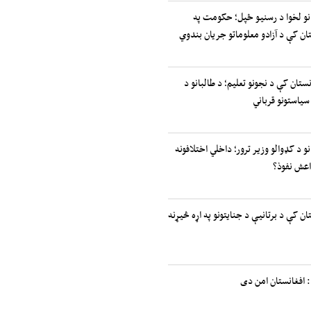
انو لخوا د رسنیو ځپل؛ حکومت په
ان کې د آزادو معلوماتو جریان بندوي
نستان کې د نجونو تعلیم؛ د طالبانو د
سیاستونو قرباني
نو د کډوالو وزیر ترور؛ داخلي اختلافونه
اعش نفوذ؟
ان کې د برتانیې د جنایتونو په اړه څیړنه
 افغانستان امن دی