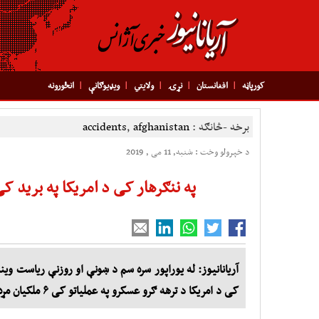
کورپاڼه
افغانستان
نړۍ
ولایتي
ویډیوګانې
انځورونه
برخه -څانګه :
afghanistan
,
accidents
د خپرولو وخت : شنبه, 11 می , 2019
په ننګرهار کی د امریکا په برید 
آریانانیوز: له یوراپور سره سم د ښونې او روزنې ریاست وی
کی د امریکا د ترهه ګرو عسکرو په عملیاتو کی ۶ ملکیان مړه او یو شمیر نور هم ژوبل شوی دی .