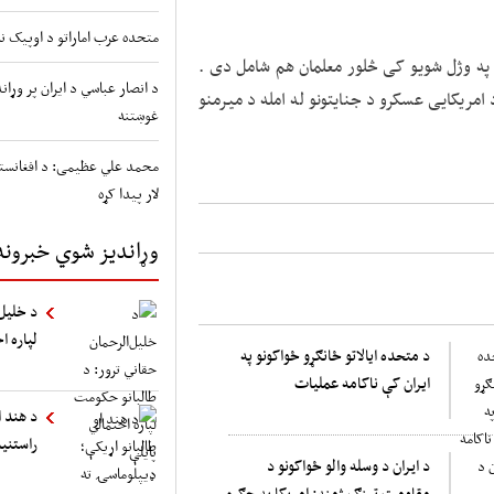
متحده عرب اماراتو د اوپیک نه
په وژل شویو کی څلور معلمان هم شامل دی .
د انصار عباسي د ایران پر وړ
امریکایی عسکرو د جنایتونو له امله د میرمنو
غوښتنه
محمد علي عظیمی: د افغانستا
لار پیدا کړه
وړاندیز شوي خبرونه
د خلیل‌
لپاره ا
د متحده ایالاتو ځانګړو ځواکونو په
ایران کې ناکامه عملیات
د هند ا
راستنی
د ايران د وسله والو ځواکونو د
مقاومت ټینګ ژمنه: امريکا په جګړه