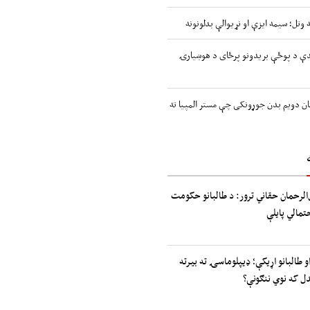
 وتل؛ سیمه ایزې او نړیوالې بدلونونه
اندې د پوځې بریدونو پرځای د هوښیارۍ
ن دویم بدن جوړونکی چې مستر المپیا ته
الرحمان حقاني ترور: د طالبانو حکومت
حتمالي پایلې
و طالبانو اړیکې؛ ډیپلوماسۍ ته بیرته
دل که نوي ننګونې؟