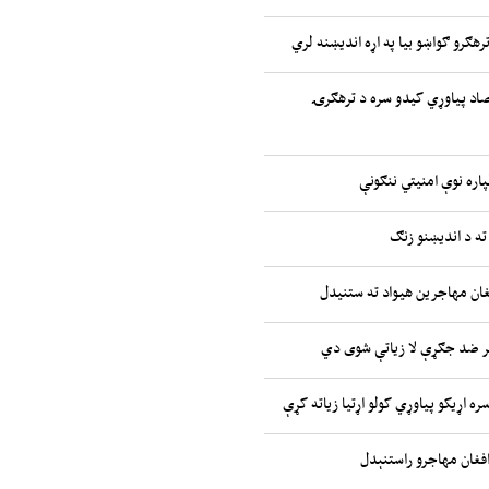
رهګرو ګواښو بیا په اړه اندیښنه لري
صاد پیاوړي کیدو سره د ترهګرۍ
پاره نوې امنیتي ننګونې
ته د اندیښنو زنګ
غان مهاجرین هیواد ته ستنیدل
ر ضد جګړې لا زیاتې شوی دي
ره اړیکو پیاوړي کولو اړتیا زیاته کړې
افغان مهاجرو راستنېدل