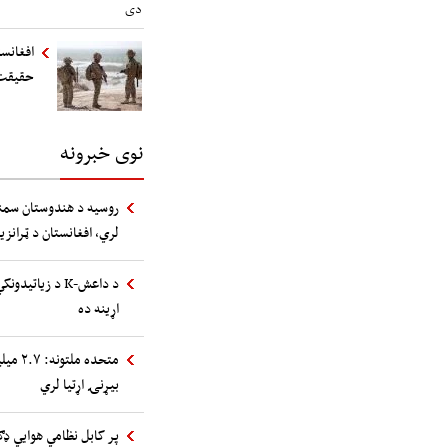
افغانست
حقیقت
نوی خبرونه
روسیه د هندوستان سمند
لري، افغانستان د ټرانز
د داعش-K د زیا
اړینه ده
متحده 
بیړنۍ اړتیا لري
پر کابل نظامي هوایي ډګ