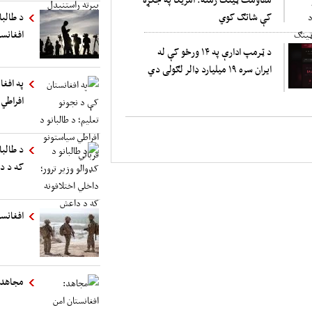
کې شاتګ کوي
د طالب
افغانست
د ټرمپ ادارې په ۱۴ ورځو کې له
ایران سره ۱۹ میلیارد ډالر لګولی دي
په افغا
افراطي 
د طالبا
که د د
افغانست
مجاهد: