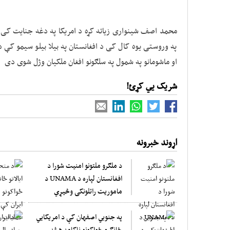
محمد اصف شینواری زیاته کړه د امریکا په دغه جنایت کی 
په وروستی یوه کال کی د افغانستان په بیلا بیلو سیمو کې د 
او ماشومانو په شمول په سلګونو افغان ملکیان وژل شوی دی
شریک یي کړئ!
اړوند خبرونه
د ملګرو ملتونو امنیت شورا د
افغانستان لپاره د UNAMA د
ماموریت راتلونکی وڅیړي
په جنوبي اصفهان کې د امریکایي
ځانګړو ځواکونو ناکامه هڅه