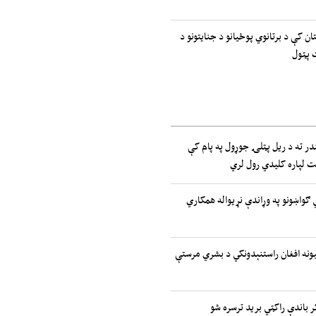
ان کې د برتانوي پوځیانو د جنایتونو د
 پټول
ر ته د ریل پټلۍ جوړول په پام کې
یت لپاره کلیدي رول لري
تیدونکي ګواښونو په وړاندې نړیواله همکاري
ملتونه: ۲.۷ میلیونه افغان راستنېدونکي د بشري مرستې
ر باندې راکټي برید ترسره شو