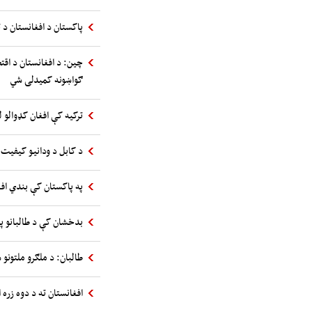
پاکستان د افغانستان د ت
چین: د افغانستان د اقت
ګواښونه کمیدلی شي
ترکیه کې افغان کډوالو ل
د کابل د ودانیو کیفیت 
په پاکستان کې بندي اف
بدخشان کې د طالبانو پ
طالبان: د ملګرو ملتونو س
افغانستان ته د دوه زره 