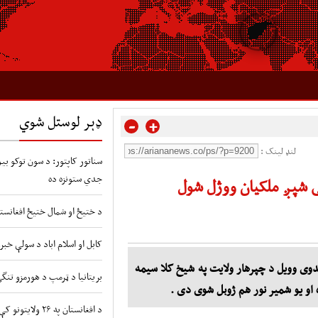
ډېر لوستل شوي
-
+
لنډ لینک :
سناتور کاپتور: د سون توکو بیو 
جدي ستونزه ده
کی شپږ ملکیان ووژل شول
د ختیځ او شمال ختیځ افغانستا
کابل او اسلام اباد د سولې خبر
ندوی وویل د چپرهار ولایت په شیخ کلا سیمه
بریتانیا د ټرمپ د هورمزو تنگ
د افغانستان په ۲۶ ولایتونو کې د طوفانونو او سیلابونو شدید خطر