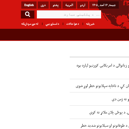
جمعه, ۱۶ اسد , ۱۴۰۵
اردو
العربیة
پشتو
دری
English
خبرپاڼه
د هوا حالات
د اسعارو بیې
له موږ سره اړیکه
زیاتوالی د امریکایي کورنیو لپاره یوه
ن کې د ناڅاپه سېلابونو خطر لوړ شوی
و ته ژمن دي
ۍ د پوځي پلان ملاتړ نه کوي