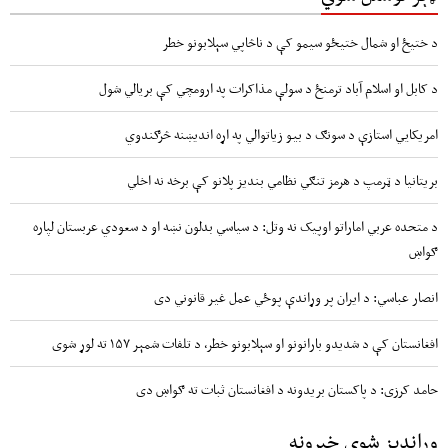
د ختیځ او شمال ختیځو سیمو کې د ناڅاپي سېلابونو خطر
د کابل او اسلام آباد ترمنځ د سولې مذاکرات په ارومچي کې بريالي شول
امریکايي استازې د سونګ د بیو زیاتوالي په اړه اندیښنه څرګندوي
بریتانیا د ټرمپ د هرمز تنګي نظامي بندیز پلانو کې برخه نه اخلي
د متحده عربي اماراتو اوپیک نه وتل: د سیاسي بدلون نښه او د سعودي عربستان لپاره
ګواښ
انصار عباسي: د ایران پر وړاندې پوځي عمل غیر قانوني دی
افغانستان کې د شدیدو بارانونو او سېلابونو خطر، د تلفات شمېر ۱۵۷ ته لوړ شوی
حامد کرزی: د پاکستان بریدونه د افغانستان ثبات ته ګواښ دی
وړاندیز شوي خبرونه