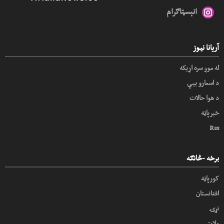
انېسټاګرام
آریانا نیوز
له موږ سره اړیکه
د اسعارو بیې
د هوا حالات
خبرپاڼه
Rss
برخه -څانګه
کورپاڼه
افغانستان
نړۍ
ولایتي