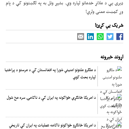
ډیری یې د ملاتړ خدماتو لپاره وي. بشپړ وتل به په لګښتونو کې د پام
وړ کمښت معنی ولري!
شریک یي کړئ!
اړوند خبرونه
د ملګرو ملتونو امنیتي شورا په افغانستان کې د مرستو د پراختیا
لپاره بحث کوي
د امریکا ځانګړي ځواکونه په ایران کې د ناکامۍ سره مخ شول
د امریکا ځانګړو ځواکونو ناکامه عملیات په ایران کې تاریخي