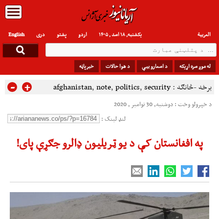
العربیة
یکشنبه, ۱۸ اسد , ۱۴۰۵
اردو
پشتو
دری
English
له موږ سره اړیکه
د اسعارو بیې
د هوا حالات
خبرپاڼه
-
+
برخه -څانګه :
security
,
politics
,
note
,
afghanistan
د خپرولو وخت : دوشنبه, 30 نوامبر , 2020
لنډ لینک :
په افغانستان کې د یو ټریلیون ډالرو جګړې پای!