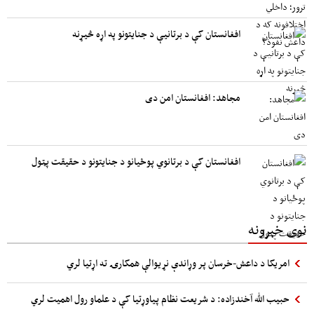
افغانستان کې د برتانیې د جنایتونو په اړه څیړنه
مجاهد: افغانستان امن دی
افغانستان کې د برتانوي پوځیانو د جنایتونو د حقیقت پټول
نوی خبرونه
امریکا د داعش-خرسان پر وړاندې نړیوالې همکارۍ ته اړتیا لري
حبیب الله آخندزاده: د شریعت نظام پیاوړتیا کې د علماو رول اهمیت لري