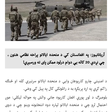
آریانانیوز: په افغانستان کې د متحده ایالاتو پراخه نظامي شتون ،
چې نږدې 20 کاله یې دوام درلود ممکن پای ته ورسیږي!
د امنیتي چارو کارپوهان وايي د متحده ایالاتو سرتیري کله او څنګه
راکم کړي په اړه پریکړه به د راتلونکي کال په پیل کې وشي.
بلومبرګ د لوړ پوړي افغان کارپوه جاني والش په حواله لیکلي: موږ
احتمال لرو چې د متحده ایالاتو لپاره دوه انتخابونه وینو چې د دوی