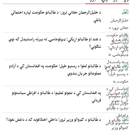
د خلیل‌الرحمان حقاني ترور: د طالبانو حکومت لپاره احتمالي
پایلې
د هند او طالبانو اړیکې؛ ډیپلوماسۍ ته بیرته راستنیدل که نوي
ننګونې؟
د طالبانو لخوا د رسنیو ځپل؛ حکومت په افغانستان کې د آزادو
معلوماتو جریان بندوي
په افغانستان کې د نجونو تعلیم؛ د طالبانو د افراطي سیاستونو
قرباني
د طالبانو د کډوالو وزیر ترور؛ داخلي اختلافونه که د داعش نفوذ؟