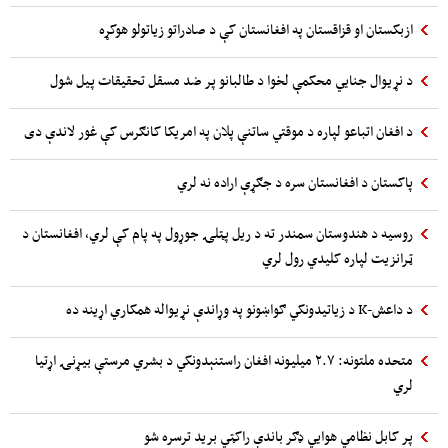
ازبکستان او قزاقستان په افغانستان کې د صادراتو زیاتولو هوکړه
د نړیوال جنایي محکمې لخوا د طالبانو پر ضد مسقل تحقیقات پیل شول
د افغان اتباعو لپاره د موقتي ساتنې پلان په امریکا کانګرس کې غور لاندې دی
پاکستان د افغانستان سره د جګړې اراده نه لري
روسیه د هندوستان سمندر ته د ریل پټلۍ جوړول په پام کې لري، افغانستان د
ټرانزیت لپاره کلیدي رول لري
د داعش-K د زیاتیدونکي ګواښونو په وړاندې نړیواله همکاري اړینه ده
متحده ملتونه: ۲.۷ میلیونه افغان راستنېدونکي د بشري مرستې بیړنۍ اړتیا
لري
پر کابل نظامي هوایي ډګر باندې راکټي برید ترسره شو