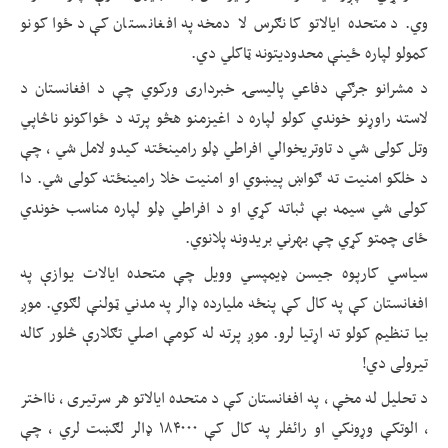
وي. د متحده ایالاتو کانګرس لا دمخه په افغانستان کې د ځواکونو
کمولو لپاره ځینې محدودیتونه ټاکلي دي.
د مشرانو جرګې دفاعي پالیسۍ خبرداری ورکوي چې د افغانستان د
لاسته راوړنو خوندي کولو لپاره د اغیزمنو هڅو پرته د ځواکونو ناڅاپي
وتل کولی شي د تاوتریخوالي افراطي ډلو رامینځته کیدو لامل شي ، چې
د خلکو امنیت ته ګواښ پیښوي او امنیت خلا رامینځته کولی شي. دا
کولی شي سیمه بې ثباته کړي او د افراطي ډلو لپاره مناسب خوندي
ځای چمتو کړي چې بهرني بریدونه پلانوي.
سیاسي کارپوه جیسن ډیمپسي وویل چې متحده ایالات یوازې په
افغانستان کې په کال کې پنځه ملیارده ډالر په مدني ټولنې لګوي. موږ
بیا تنظیم کولو ته اړتیا لرو. موږ پرته له کومې اصلي تګلارې څلور کاله
تیرولی دي!
د تحلیل له مخې ، په افغانستان کې د متحده ایالاتو هر سرتیری ، نااختر
، الوتکې وړونکي او رائفلر په کال کې ۱۸۴۰۰۰ ډالر لګښت لري ، چې