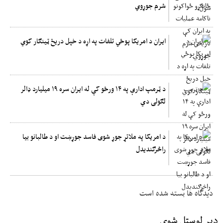
شرم جوړوي
ایران د امریکا پوځي تلفات په اړه د خپل دریځ ټینګار کوي
د ټرمپ ادارې په ۱۴ ورځو کې له ایران سره ۱۹ میلیارد ډالر
لګولی دي
د امریکا په ملاتړ جوړ شوی فاسد جوړښت او د طالبانو بیا
راڅرګندیدل
دیدگاه ها بسته شده است
ډېر لوستل شوي