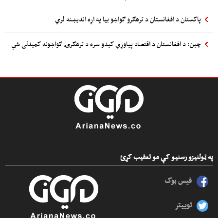
پاکستان د افغانستان د ترهګرو ګواښو بیا په اړه اندیښنه لري
چین: د افغانستان د اقتصاد پیاوړي کیدو سره د ترهګرۍ ګواښونه کمیدلی شي
په ټولنیزو رسنیو کې مو تعقیب کړئ
فیس بوک
توییتر