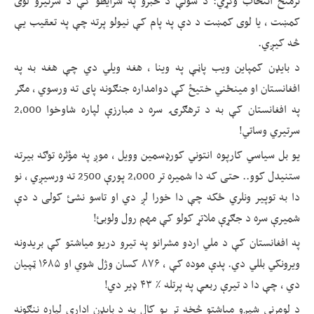
ترمنځ انتخاب وکړي: د سولې د خبرو په شرایطو کې د سرتیرو لوی
کمښت ، یا لوی کمښت د دې په پام کې نیولو پرته چې په تعقیب یې
څه کیږي.
د بایډن کمپاین ویب پاڼې په وینا ، هغه ویلي دي چې هغه به په
افغانستان او مینځني ختیځ کې دوامداره جنګونه پای ته ورسوي ، مګر
په افغانستان کې به د ترهګرۍ سره د مبارزې لپاره شاوخوا 2،000
سرتیري وساتي!
یو بل سیاسي کارپوه انتوني کورډسمین وویل ، موږ په مؤثره توګه بیرته
ستنیدل کوو.. حتی که دا شمیره تر 2،000 پورې 2500 ته ورسیږي ، نو
دا به توپیر ونلري ځکه چې دا خورا لږ دي او تاسو نشئ کولی د دې
شمیرې سره د جګړې ملاتړ کولو کې مهم رول ولوبئ!
په افغانستان کې د ملي اردو مشرانو په تیرو دریو میاشتو کې بریدونه
ویرونکي بللي دي. پدې موده کې ، ۸۷۶ کسان وژل شوي او ۱۶۸۵ ټپیان
دي ، چې دا د تیرې ربعې په پرتله ٪ ۴۳ ډیر دي!
د لومړني شپږو میاشتو څخه تر یو کال به د بایډن ادارې لپاره ننګونه