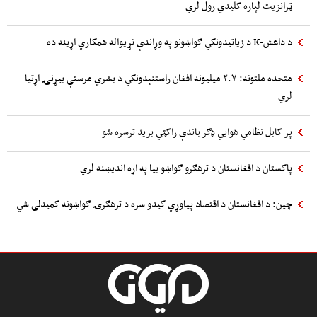
ټرانزیت لپاره کلیدي رول لري
د داعش-K د زیاتیدونکي ګواښونو په وړاندې نړیواله همکاري اړینه ده
متحده ملتونه: ۲.۷ میلیونه افغان راستنېدونکي د بشري مرستې بیړنۍ اړتیا
لري
پر کابل نظامي هوایي ډګر باندې راکټي برید ترسره شو
پاکستان د افغانستان د ترهګرو ګواښو بیا په اړه اندیښنه لري
چین: د افغانستان د اقتصاد پیاوړي کیدو سره د ترهګرۍ ګواښونه کمیدلی شي