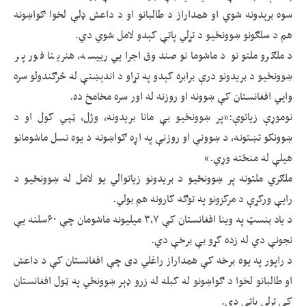
سوه برېدونه شوي او همداراز د طالبانو او د داعش ډلې لخوا ګواښونه
هم د سلګونو ښوونځیو د تړلي پاتې کېدو لامل شوي دي.
د ملګرو ملتونو د ماشومانو صندوق اجرایي رییسه، هنریتا فور پر
ښوونځیو د بریدونو درې برابره کېدو په تړاو د اندېښنې له څرګندولو سره
وايي افغانستان کې ښوونه او روزنه له اور سره مخامخ ده.
نوموړې زیاتوې:«پر ښوونځیو بې مانا بریدونه، وژل، ټپي کول او د
ښوونکو تښتونه، د ښوونې او روزنې په اړه ګواښونه د یوه نسل ماشومانو
هیلې له منځته وړي.»
ملګري ملتونه پر ښوونځیو د بریدونو زیاتوالي یو لامل له ښوونځیو د
رایې ورکړې د مرکزونو په توګه کارونه هم بولي.
د یاد بنسټ په وینا افغانستان کې ۳،۷ میلیونه ماشومان چې ۶۰سلنه یې
نجونې دي له زده کړو بې برخې دي.
د راپور په یوه برخه کې همداراز راغلي دی چې افغانستان کې د داعش
او طالبانو لخوا د ګواښونو له کبله له زرو ډېر ښوونځي په ټول افغانستان
کې تړلي پاتې دي.