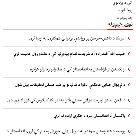
نوی خبرونه
امریکا د داعش-خرسان پر وړاندې نړیوالې همکارۍ ته اړتیا لري
حبیب الله آخندزاده: د شریعت نظام پیاوړتیا کې د علماو رول اهمیت لري
ازبکستان او قزاقستان په افغانستان کې د صادراتو زیاتولو هوکړه
د نړیوال جنایي محکمې لخوا د طالبانو پر ضد مسقل تحقیقات پیل شول
د افغان اتباعو لپاره د موقتي ساتنې پلان په امریکا کانګرس کې غور لاندې دی
پاکستان د افغانستان سره د جګړې اراده نه لري
روسیه د هندوستان سمندر ته د ریل پټلۍ جوړول په پام کې لري، افغانستان د