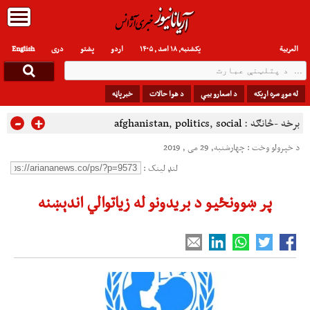
العربیة
یکشنبه, ۱۸ اسد , ۱۴۰۵
اردو
پشتو
دری
English
له موږ سره اړیکه
د اسعارو بیې
د هوا حالات
خبرپاڼه
-
+
برخه -څانګه :
social
,
politics
,
afghanistan
د خپرولو وخت : چهارشنبه, 29 می , 2019
لنډ لینک :
پر ښوونځیو د بریدونو له زیاتوالي اندېښنه