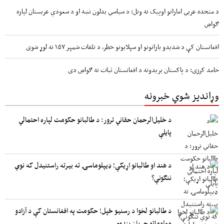
د متحده عربي اماراتو اوپیک نه وتل: د سیاسي بدلون نښه او د سعودي عربستان لپاره
ګواښ
افغانستان کې د شدیدو بارانونو او سېلابونو خطر، د تلفات شمېر ۱۵۷ ته لوړ شوی
حامد کرزی: د پاکستان بریدونه د افغانستان ثبات ته ګواښ دی
وړاندیز شوي خبرونه
د خلیل‌الرحمان حقاني ترور: د طالبانو حکومت لپاره احتمالي
پایلې
د هند او طالبانو اړیکې؛ ډیپلوماسۍ ته بیرته راستنیدل که نوي
ننګونې؟
د طالبانو لخوا د رسنیو ځپل؛ حکومت په افغانستان کې د آزادو
معلوماتو جریان بندوي