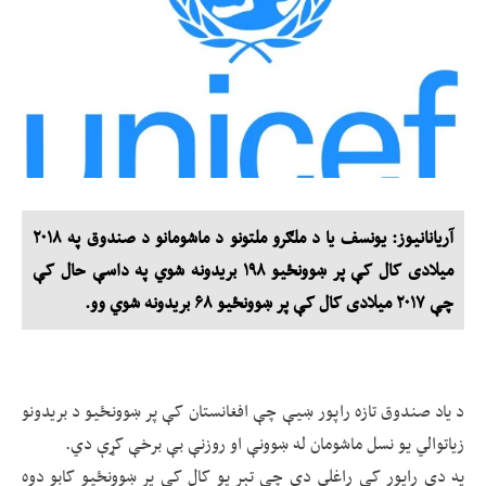
آریانانیوز: یونسف یا د ملګرو ملتونو د ماشومانو د صندوق په ۲۰۱۸
میلادی کال کې پر ښوونځیو ۱۹۸ بریدونه شوي په داسې حال کې
چې ۲۰۱۷ میلادی کال کې پر ښوونځیو ۶۸ بریدونه شوي وو.
د یاد صندوق تازه راپور ښیې چې افغانستان کې پر ښوونځیو د بریدونو
زیاتوالي یو نسل ماشومان له ښوونې او روزنې بې برخې کړې دي.
په دې راپور کې راغلي دي چې تېر یو کال کې پر ښوونځیو کابو دوه