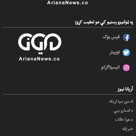
په ټولنیزو رسنیو کې مو تعقیب کړئ
فیس بوک
توییتر
انېسټاګرام
آریانا نیوز
له موږ سره اړیکه
د اسعارو بیې
د هوا حالات
خبرپاڼه