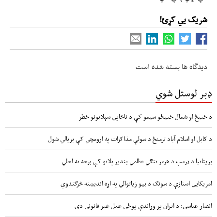
شریک یي کړئ!
دیدگاه ها بسته شده است
ډېر لوستل شوي
د ختیځ او شمال ختیځو سیمو کې د ناڅاپي سېلابونو خطر
د کابل او اسلام آباد ترمنځ د سولې مذاکرات په ارومچي کې بريالي شول
بریتانیا د ټرمپ د هرمز تنګي نظامي بندیز پلانو کې برخه نه اخلي
امریکايي استازې د سونګ د بیو زیاتوالي په اړه اندیښنه څرګندوي
انصار عباسي: د ایران پر وړاندې پوځي عمل غیر قانوني دی