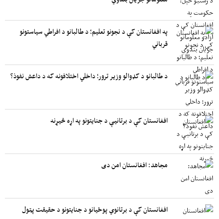
په افغانستان کې د نجونو تعلیم؛ د طالبانو د افراطي سیاستونو
قرباني
د طالبانو د کډوالو وزیر ترور؛ داخلي اختلافونه که د داعش نفوذ؟
افغانستان کې د برتانیې د جنایتونو په اړه څیړنه
مجاهد: افغانستان امن دی
افغانستان کې د برتانوي پوځیانو د جنایتونو د حقیقت پټول