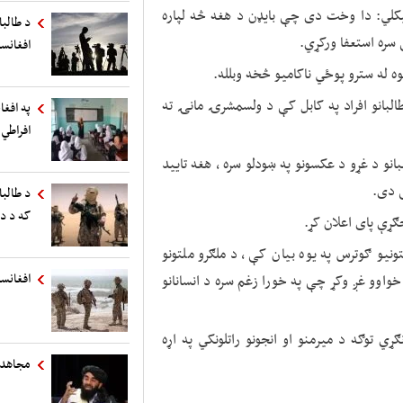
یکلي: دا وخت دی چې بایډن د هغه څه لپاره
د طالب
 سره استعفا ورکړي.
افغانست
ه له سترو پوځي ناکامیو څخه وبلله.
لبانو افراد په کابل کې د ولسمشرۍ مانۍ ته
په افغا
افراطي 
بانو د غړو د عکسونو په ښودلو سره ، هغه تایید
 دی.
د طالبا
که د د
جګړې پای اعلان کړ.
نیو ګوترس په یوه بیان کې ، د ملګرو ملتونو
افغانست
خواوو غږ وکړ چې په خورا زغم سره د انسانانو
ي توګه د میرمنو او انجونو راتلونکي په اړه
مجاهد: