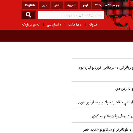
جمعه, ۱۶ اسد , ۱۴۰۵
اردو
العربیة
پشتو
دری
English
خبرپاڼه
د هوا حالات
د اسعارو بیې
له موږ سره اړیکه
زیاتوالی د امریکایي کورنیو لپاره یوه
و ته ژمن دي
ن کې د ناڅاپه سېلابونو خطر لوړ شوی
ۍ د پوځي پلان ملاتړ نه کوي