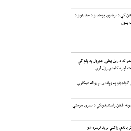
ان کې د برتانوي پوځیانو د جنایتونو د
 پټول
ر ته د ریل پټلۍ جوړول په پام کې
یت لپاره کلیدي رول لري
تیدونکي ګواښونو په وړاندې نړیواله همکاري
ملتونه: ۲.۷ میلیونه افغان راستنېدونکي د بشري مرستې
ر باندې راکټي برید ترسره شو