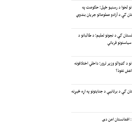
انو لخوا د رسنیو ځپل؛ حکومت په
ان کې د آزادو معلوماتو جریان بندوي
نستان کې د نجونو تعلیم؛ د طالبانو د
سیاستونو قرباني
نو د کډوالو وزیر ترور؛ داخلي اختلافونه
اعش نفوذ؟
ان کې د برتانیې د جنایتونو په اړه څیړنه
 افغانستان امن دی