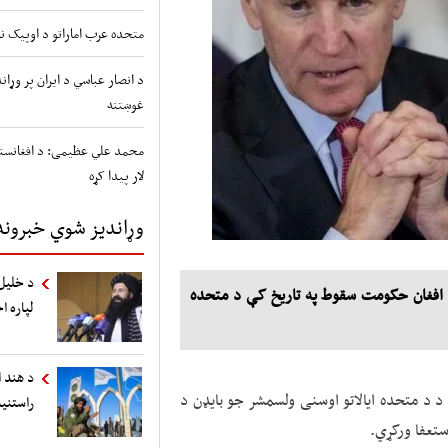
متحده عرب اماراتو د اوپیک نه
د انصار عباسي د ایران پر وړ
غوښتنه
محمد علي عظیمی: د افغانستا
لار پیدا کړه
وړاندیز شوي خبرونه
د خلیل‌
ر د افغان حکومت سقوط په تاریخ کې د متحده
لپاره ا
د هند ا
ه د د متحده ایالاتو اوسنی ولسمشر جو بایډن د
راستنی
ستعفا ورکړي.