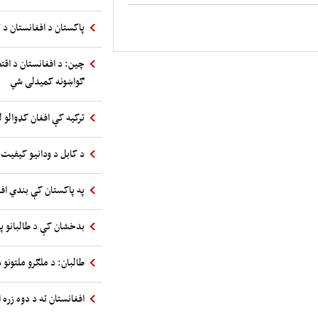
پاکستان د افغانستان د ت
چین: د افغانستان د اقت
ګواښونه کمیدلی شي
ترکیه کې افغان کډوالو ل
د کابل د ودانیو کیفیت 
په پاکستان کې بندي اف
بدخشان کې د طالبانو پ
طالبان: د ملګرو ملتونو س
افغانستان ته د دوه زره 