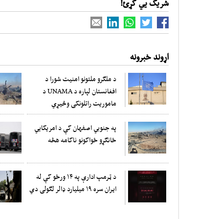
شریک یي کړئ!
اړوند خبرونه
د ملګرو ملتونو امنیت شورا د
افغانستان لپاره د UNAMA د
ماموریت راتلونکی وڅیړي
په جنوبي اصفهان کې د امریکایي
ځانګړو ځواکونو ناکامه هڅه
د ټرمپ ادارې په ۱۴ ورځو کې له
ایران سره ۱۹ میلیارد ډالر لګولی دي