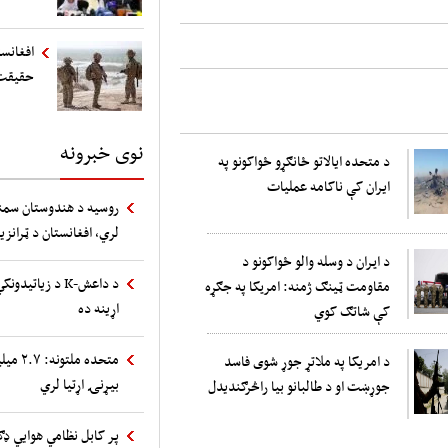
افغانست
حقیقت
نوی خبرونه
د متحده ایالاتو ځانګړو ځواکونو په
ایران کې ناکامه عملیات
روسیه د هندوستان سمند
لري، افغانستان د ټرانز
د ايران د وسله والو ځواکونو د
د داعش-K د زیا
مقاومت ټینګ ژمنه: امريکا په جګړه
اړینه ده
کې شاتګ کوي
متحده 
د امریکا په ملاتړ جوړ شوی فاسد
بیړنۍ اړتیا لري
جوړښت او د طالبانو بیا راڅرګندیدل
پر کابل نظامي هوایي ډګ