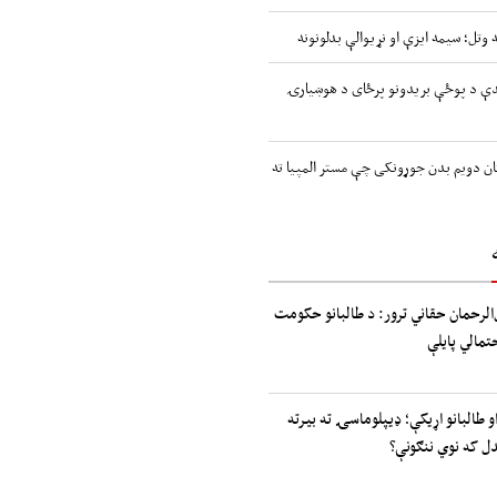
 وتل؛ سیمه ایزې او نړیوالې بدلونونه
اندې د پوځې بریدونو پرځای د هوښیارۍ
ن دویم بدن جوړونکی چې مستر المپیا ته
الرحمان حقاني ترور: د طالبانو حکومت
حتمالي پایلې
و طالبانو اړیکې؛ ډیپلوماسۍ ته بیرته
دل که نوي ننګونې؟