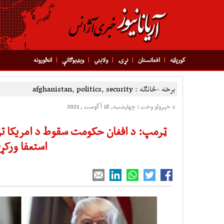
کورپاڼه
افغانستان
نړۍ
ولایتي
ویډیوګانې
انځورونه
برخه -څانګه :
security
,
politics
,
afghanistan
د خپرولو وخت : چهارشنبه, 18 آگوست , 2021
ټرمپ: د افغان حکومت سقوط د امریکا تر ټ
استعفا ورکړ