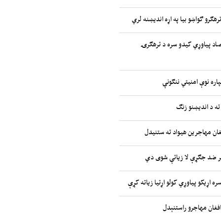
رهګرو ګواښو بیا په اړه اندیښنه لري
صاد پیاوړي کیدو سره د ترهګرۍ
پاره نوې امنیتي ننګونې
ته د اندیښنو زنګ
غان مهاجرین هیواد ته ستنیدل
ر ضد جګړې لا زیاتې شوی دي
ره اړیکو پیاوړي کولو اړتیا زیاته کړې
افغان مهاجرو راستنېدل