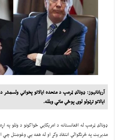
آریانانیوز: ډونالډ ټرمپ د متحده ایالاتو پخواني ولسمش
ایالاتو ترټولو لوی پوځي ماتې وبلله.
ډونالډ ټرمپ له افغانستانه د امریکايي ځواکونو د وتلو په اړ
مدیریت په څرنګوالي انتقاد وکړ او له هغه یې وغوښتل چې ا