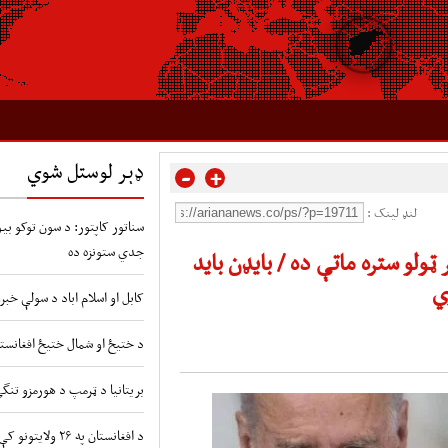
ډېر لوستل شوي
-
+
لنډ لینک :
سناتور کاپتور: د سون توکو بیو 
جدي ستونزه ده
ولو ستره ماتې ده / بایډن باید
ي
کابل او اسلام اباد د سولې خبر
د ختیځ او شمال ختیځ افغانستا
بریتانیا د ټرمپ د هورمزو تنگ
د افغانستان په ۲۶ ولایتونو کې د طوفانونو او سیلابونو شدید خطر