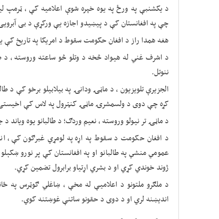
د یکشنبې په ورځ په یوه خپره شوې اعلامیه کې ، ټرمپ ل
چې په افغانستان کې د پیښیدو اجازه یې ورکړې د بی آبرویی
هغه همدا راز د افغان حکومت سقوط د امریکا په تاریخ کې یو
د اشرف غني له هیواد څخه د وتلو څو ساعته وروسته ، د طا
ننوتل.
الجزیرې تلویزیون ، د ماڼۍ ودانۍ په بیلابیلو برخو کې د طال
کړه چې دوی د ولسمشرۍ ماڼۍ کنټرول په لاس کې اخیستی
د ماڼۍ تر نیولو وروسته ، نعیم وردګ؛ د طالبانو یوه ویاند د 
د افغان حکومت د سقوط په اړه په لومړي غبرګون کې ، انتو
عمومي منشي په طالبانو او په افغانستان کې پر نورو ښکېلو 
ژوند خوندي کړي او د بشري اړتیاو برابرول تضمین کړي.
د ملګرو ملتونو د اعلامیې له مخې ، ښاغلي ګوټرس په ځانګړ
اندیښنه لري او د دوی د حقونو ساتنې غوښتنه کوي.