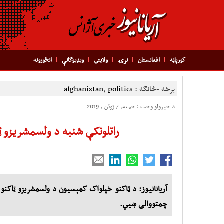
کورپاڼه
افغانستان
نړۍ
ولایتي
ویډیوګانې
انځورونه
برخه -څانګه :
politics
,
afghanistan
د خپرولو وخت : جمعه, 7 ژوئن , 2019
راتلونکې شنبه د ولسمشریزو ټاک
آریانانیوز: د ټاکنو خپلواک کمېسیون د ولسمشریزو ټاکنو ل
چمتووالی ښيي.