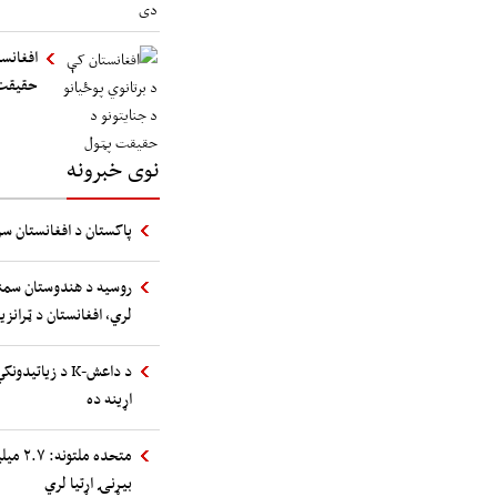
افغانست
حقیقت
نوی خبرونه
پاکستان د افغانستان سر
روسیه د هندوستان سمند
لري، افغانستان د ټرانز
د داعش-K د زیا
اړینه ده
متحده 
بیړنۍ اړتیا لري