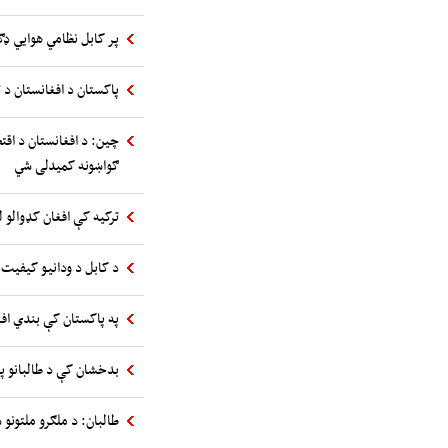
پر کابل نظامي هوایي ډګ
پاکستان د افغانستان د ت
چین: د افغانستان د اقت
ګواښونه کمیدلی شي
ترکیه کې افغان کډوالو ل
د کابل د ودانیو کیفیت 
په پاکستان کې بندي اف
بدخشان کې د طالبانو پ
طالبان: د ملګرو ملتونو س