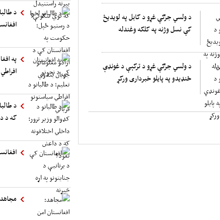
د طالب
د ولسي جرګې غړو د کابل په لویدیځ
افغانست
کې نسل وژنه په کلکه وغندله
په افغا
د ولسي جرګې غړو د ترکېې د غونډې
افراطي 
ځنډیدو په پایلو خبرداری ورکړ
د طالبا
که د د
افغانست
مجاهد: