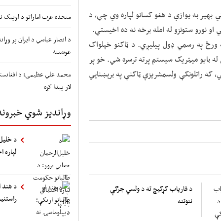
 بهیر به یوازې د هغو کسانو لپاره وي چې، د
متحده عرب اماراتو د اوپیک نه
 او نورو ستونزو له امله برخه نه ده اخیستې.
د انصار عباسي د ایران پر وړ
 ورځ په رسمي ډول پيلیږي. د ټاکنو خپلواک
غوښتنه
له بایو میټریک سیستم پرته ترسره شي. خو پر
، که راتلونکې ولسمشریزې ټاکنې په برېښنايي
محمد علي عظیمی: د افغانستا
لار پیدا کړه
وړاندیز شوي خبرونه
د خلیل‌
لپاره ا
د هند ا
د فاریاب کړکیچ ته د ولسي جرګې
راستنی
ننوتنه