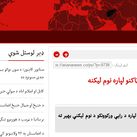
ډېر لوستل شوي
-
+
لنډ لینک :
سناتور کاپتور: د سون توکو بیو 
جدي ستونزه ده
نو لپاره نوم لیکنه
کابل او اسلام اباد د سولې خبر
د ختیځ او شمال ختیځ افغانستا
پاره د رایې ورکوونکو د نوم لیکنې بهیر ته
بریتانیا د ټرمپ د هورمزو تنگ
د افغانستان په ۲۶ ولایتونو کې د طوفانونو او سیلابونو شدید خطر