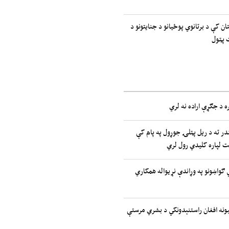
ان کې د برتانوي پوځیانو د جنایتونو د
 پټول
ه د جګړې اراده نه لري
ر ته د ریل پټلۍ جوړول په پام کې
یت لپاره کلیدي رول لري
تیدونکي ګواښونو په وړاندې نړیواله همکاري
ملتونه: ۲.۷ میلیونه افغان راستنېدونکي د بشري مرستې