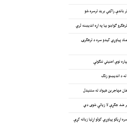
ر باندې راکټي برید ترسره شو
رهګرو ګواښو بیا په اړه اندیښنه لري
صاد پیاوړي کیدو سره د ترهګرۍ
پاره نوې امنیتي ننګونې
ته د اندیښنو زنګ
غان مهاجرین هیواد ته ستنیدل
ر ضد جګړې لا زیاتې شوی دي
ره اړیکو پیاوړي کولو اړتیا زیاته کړې