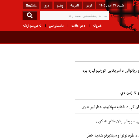
شنبه, ۱۷ اسد , ۱۴۰۵
اردو
العربیة
پشتو
دری
English
خبرپاڼه
د هوا حالات
د اسعارو بیې
له موږ سره اړیکه
زیاتوالی د امریکایي کورنیو لپاره یوه
و ته ژمن دي
ن کې د ناڅاپه سېلابونو خطر لوړ شوی
ۍ د پوځي پلان ملاتړ نه کوي