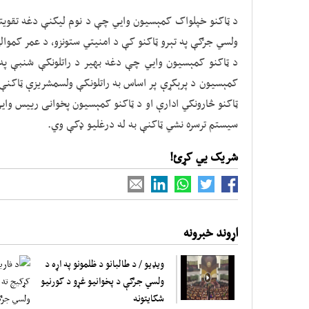
د ټاکنو خپلواک کمېسیون وايي چې د نوم لیکنې دغه تقویتي
ولسي جرګې په تېرو ټاکنو کې د امنیتي ستونزو، د عمر کموالي
د ټاکنو کمېسیون وايي چې دغه بهیر د راتلونکې شنبې په
کمېسیون د پرېکړې پر اساس به راتلونکې ولسمشریزې ټاکنې 
ټاکنو څارونکي ادارې او د ټاکنو کمېسیون پخوانی رییس وايي
سیستم ترسره نشي ټاکنې به له درغلیو ډکې وي.
شریک یي کړئ!
اړوند خبرونه
ویډیو / د طالبانو د ظلمونو په اړه د
ولسي جرګې د پخوانیو غړو د کورنیو
شکایتونه