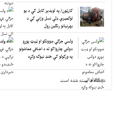
کارټون/ په لویدیز کابل کې د یو
توکمیزې ډلې نسل وژنې کې د
بهرنيانو رنګین رول
ولسي جرګې ښوونکو او ټیټ پوړو
دولتي چارواکو ته د اضافي معاشونو
په ورکولو کې ځنډ نیوکه وکړه
دیدگاه ها بسته شده است