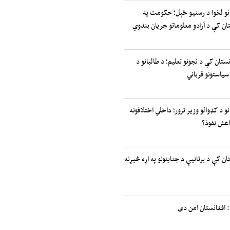
انو لخوا د رسنیو ځپل؛ حکومت په
ان کې د آزادو معلوماتو جریان بندوي
نستان کې د نجونو تعلیم؛ د طالبانو د
سیاستونو قرباني
نو د کډوالو وزیر ترور؛ داخلي اختلافونه
اعش نفوذ؟
ان کې د برتانیې د جنایتونو په اړه څیړنه
 افغانستان امن دی