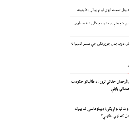
 وتل؛ سیمه ایزې او نړیوالې بدلونونه
اندې د پوځې بریدونو پرځای د هوښیارۍ
ن دویم بدن جوړونکی چې مستر المپیا ته
الرحمان حقاني ترور: د طالبانو حکومت
حتمالي پایلې
و طالبانو اړیکې؛ ډیپلوماسۍ ته بیرته
دل که نوي ننګونې؟