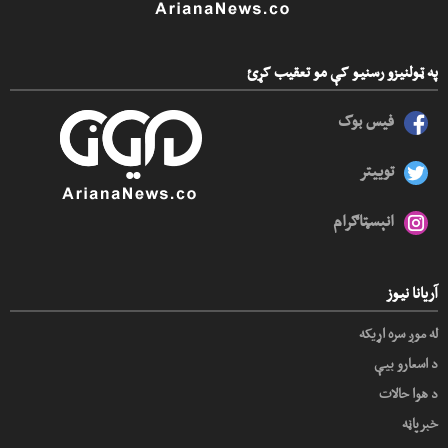
په ټولنیزو رسنیو کې مو تعقیب کړئ
فیس بوک
توییتر
انېسټاګرام
آریانا نیوز
له موږ سره اړیکه
د اسعارو بیې
د هوا حالات
خبرپاڼه