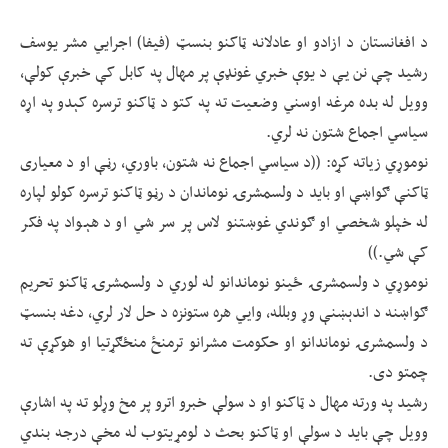
د افغانستان د ازادو او عادلانه ټاکنو بنسټ (فيفا) اجرایي مشر یوسف
رشيد چې نن يې د یوې خبري غونډې پر مهال په کابل کې خبرې کولې،
وويل له بده مرغه اوسني وضعیت ته په کتو د ټاکنو ترسره کېدو په اړه
سياسي اجماع شتون نه لري.
نوموړي زياته کړه: ((د سياسي اجماع نه شتون، باوري، رڼې او د معیاری
ټاکنې ګواښې او باید د ولسمشرۍ نوماندان د رڼو ټاکنو ترسره کولو لپاره
له خپلو شخصي او ګوندي غوښتنو لاس پر سر شي او د هېواد په فکر
کې شي.))
نوموړي د ولسمشرۍ ځينو نوماندانو له لوري د ولسمشرۍ ټاکنو تحريم
ګواښنه د اندېښنې وړ وبلله، وايي هره ستونزه د حل لار لري، دغه بنسټ
د ولسمشرۍ نوماندانو او حکومت مشرانو ترمنځ منځګړتيا او هوکړې ته
چمتو دی.
رشيد په ورته مهال د ټاکنو او د سولې خبرو اترو پر مخ وړلو ته په اشارې
وويل چې باید د سولې او ټاکنو بحث د لومړیتوب له مخې درجه بندي