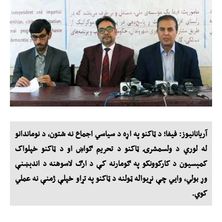
آریانانیوز: فيفا؛ د ټاکنو په اړه د سياسي اجماع نه شتون، د نوماندانو
له لوري د ولسمشرۍ ټاکنو د تحریم ګواښ او د ټاکنو خپلواک
کمېسيون د کارکوونکو په ګومارنه کې د ارګ لاسوهنه د اندېښنې
وړ بولي، وايي چې نړيواله ټولنه د ټاکنو په تړاو خپلې ژمنې نه عملي
کوي.