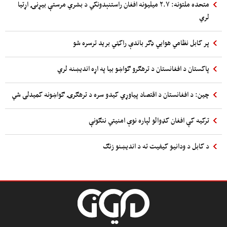
متحده ملتونه: ۲.۷ میلیونه افغان راستنېدونکي د بشري مرستې بیړنۍ اړتیا
لري
پر کابل نظامي هوایي ډګر باندې راکټي برید ترسره شو
پاکستان د افغانستان د ترهګرو ګواښو بیا په اړه اندیښنه لري
چین: د افغانستان د اقتصاد پیاوړي کیدو سره د ترهګرۍ ګواښونه کمیدلی شي
ترکیه کې افغان کډوالو لپاره نوې امنیتي ننګونې
د کابل د ودانیو کیفیت ته د اندیښنو زنګ