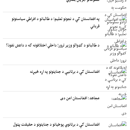
په افغانستان کې د نجونو تعلیم؛ د طالبانو د افراطي سیاستونو
قرباني
د طالبانو د کډوالو وزیر ترور؛ داخلي اختلافونه که د داعش نفوذ؟
افغانستان کې د برتانیې د جنایتونو په اړه څیړنه
مجاهد: افغانستان امن دی
افغانستان کې د برتانوي پوځیانو د جنایتونو د حقیقت پټول