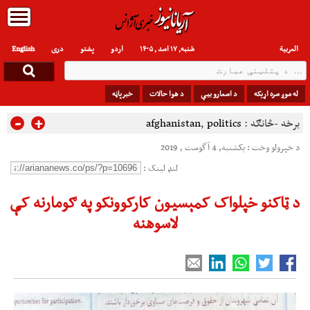
العربیة
شنبه, ۱۷ اسد , ۱۴۰۵
اردو
پشتو
دری
English
له موږ سره اړیکه
د اسعارو بیې
د هوا حالات
خبرپاڼه
-
+
برخه -څانګه :
politics
,
afghanistan
د خپرولو وخت : یکشنبه, 4 آگوست , 2019
لنډ لینک :
د ټاکنو خپلواک کمېسيون کارکوونکو په ګومارنه کې
لاسوهنه