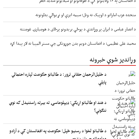
د افغانستان په ۲۶ ولایتونو کې د طوفانونو او سیلابونو شدید خطر
متحده عرب اماراتو د اوپیک نه وتل؛ سیمه ایزې او نړیوالې بدلونونه
د انصار عباسي د ایران پر وړاندې د پوځې بریدونو پرځای د هوښیارۍ غوښتنه
محمد علي عظیمی: د افغانستان دویم بدن جوړونکی چې مستر المپیا ته لار پیدا کړه
وړاندیز شوي خبرونه
د خلیل‌الرحمان حقاني ترور: د طالبانو حکومت لپاره احتمالي
پایلې
د هند او طالبانو اړیکې؛ ډیپلوماسۍ ته بیرته راستنیدل که نوي
ننګونې؟
د طالبانو لخوا د رسنیو ځپل؛ حکومت په افغانستان کې د آزادو
معلوماتو جریان بندوي