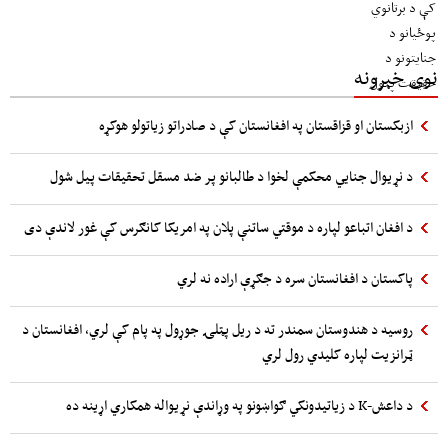
نوی خبرونه
ازبکستان او قزاقستان په افغانستان کې د صادراتو زیاتولو هوکړه
د نړیوال جنایي محکمې لخوا د طالبانو پر ضد مسقل تحقیقات پیل شول
د افغان اتباعو لپاره د موقتي ساتنې پلان په امریکا کانګرس کې غور لاندې دی
پاکستان د افغانستان سره د جګړې اراده نه لري
روسیه د هندوستان سمندر ته د ریل پټلۍ جوړول په پام کې لري، افغانستان د
ټرانزیت لپاره کلیدي رول لري
د داعش-K د زیاتیدونکي ګواښونو په وړاندې نړیواله همکاري اړینه ده