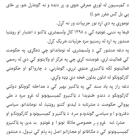
د کمېسيون له لوري معرفي شوی و، پر دنده و نه ګومارل شو، پر ځای
يې بل کس مقرر شو.))
نوموړي په دې اړه نور جزییات ور نه کړل.
فيفا په نننۍ غونډه کې د ۱۳۹۸ کال ولسمشرۍ ټاکنو د اعتبار او روڼتيا
منشور په اړه له رسنیو سره جزئیات شریک کړل.
په دغه منشور کې د ولسمشرۍ له نوماندانو چې دمګړۍ په حکومت
کې فعاليت لري، غوښتنه کړې چې په مرکز او ولایتونو کې دې له رسمي
فعاليتونو لکه ټاکنیزي منډې ترړې، ګومارنې، د چارواکو او حکومتي
کارکوونکو له ادلون بدلون څخه دې ډډه وکړي.
دغه راز په یاد سند کې په ټاکنیز بهیر کې د مداخله کوونکو دولتي
کارکوونکو د دندو ځنډېدا د ټاکنیزو کمېسيونونو له غړو سره د ملي
یووالي حکومت د مشرتابه د ليدنو کتنو روڼتیا، له نوماندانو، سياسي
دفترونو او سياسي ګوندونو سره د ټاکنیزو کمېسيونونو کارکوونکو او
مشرتابه غړو پر خصوصي ملاقاتونو او غونډو بندیز، په ټاکنیزو
کمېسيونونو کې د مکافاتو او مجازاتو اصل په پام کې نیول، د منشور