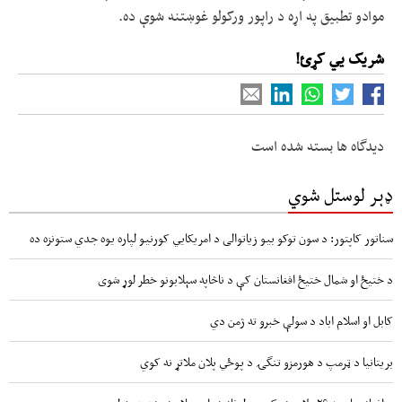
موادو تطبيق په اړه د راپور ورکولو غوښتنه شوې ده.
شریک یي کړئ!
دیدگاه ها بسته شده است
ډېر لوستل شوي
سناتور کاپتور: د سون توکو بیو زیاتوالی د امریکایي کورنیو لپاره یوه جدي ستونزه ده
د ختیځ او شمال ختیځ افغانستان کې د ناڅاپه سېلابونو خطر لوړ شوی
کابل او اسلام اباد د سولې خبرو ته ژمن دي
بریتانیا د ټرمپ د هورمزو تنگۍ د پوځي پلان ملاتړ نه کوي