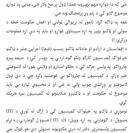
شي که دا دواړه مهم بهيرونه همدا ډول پر مخ ولاړ شي، ښايي په دواړو
موضوع ګانو کې د پام وړ پرمختګ ونه شي.
هغه په ډاګه کړه: ((موږ له نړيوالې ټولنې او افغان حکومت څخه د
سولې او ټاکنو بهیر په اړه سپيناوی غواړو او باید په دې اړه معلومات
ورکړئ.))
د افغانستان د ازادو او عادلانه ټاکنو بنسټ (فيفا) اجرایي مشر د ټاکنو
خپلواک کمېسيون کارکوونکو ګومارنې په بهير کې د سيمه ییزو
چارواکو، په ولسي جرګه کې د خلکو استازو او ولايتي شورا له لاسوهنې
خبر ورکړ، د کمېسيون له چارواکو یې غوښتنه وکړه چې د دې ډول
لاسوهنو پر وړاندې چوپ پاتې نه شي او د مخنيوي لپاره یې بايد
موضوع له حکومت او د ټاکنیزو شکايتونو له کمېسيون سره شريکه
کړي.
نوموړي د ټاکنو په خپلواک کمېسيون کې د ارګ له لوري د (IT)
مسوول د ګومارنې په اړه وویل: ((د (IT) مسوول ګومارنې په تړاو
کمېسيون ولسمشرۍ دفتر ته درې مکتوبونه استولي دي خو څوک چې