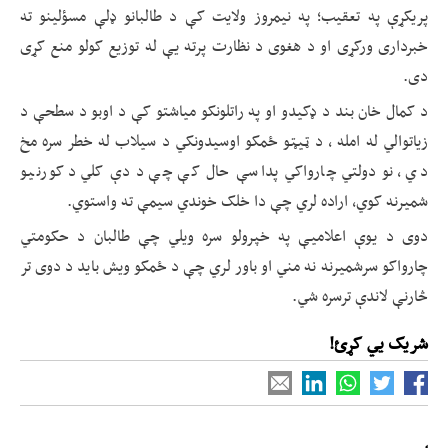
پریکړې په تعقیب؛ په نیمروز ولایت کې د طالبانو ډلې مسؤلینو ته
خبرداری ورکړی او د هغوی د نظارت پرته یې له توزیع کولو منع کړی
دی.
د کمال خان بند د ډکیدو او په راتلونکو میاشتو کې د اوبو د سطحې د
زیاتوالي له امله ، د ټیټو ځمکو اوسیدونکي د سیلاب له خطر سره مخ
دي ، نو دولتي چارواکي پداسې حال کې چې د دې کلي د کورنیو
شمیرنه کوي، اراده لري چې دا خلک خوندي سیمې ته واستوي.
دوی د یوې اعلامیې په خپرولو سره ویلي چې طالبان د حکومتي
چارواکو سرشمیرنه نه مني او باور لري چې د ځمکو ویش باید د دوی تر
څارنې لاندې ترسره شي.
شریک یي کړئ!