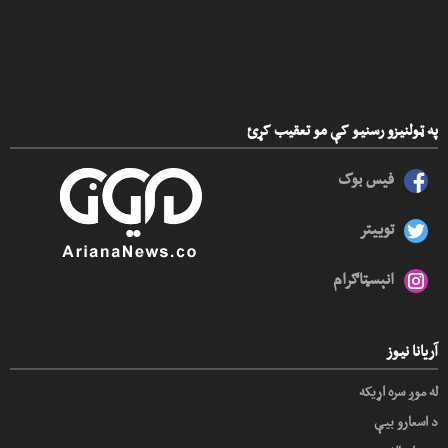
په ټولنیزو رسنیو کې مو تعقیب کړئ
فیس بوک
توییتر
انېسټاګرام
آریانا نیوز
له موږ سره اړیکه
د اسعارو بیې