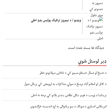
ویډیو / د نیمروز ترافیک پولیس بډو اخلي
دیدگاه ها بسته شده است
ډېر لوستل شوي
د ختیځ او شمال ختیځو سیمو کې د ناڅاپي سېلابونو خطر
د کابل او اسلام آباد ترمنځ د سولې مذاکرات په ارومچي کې بريالي شول
بریتانیا د ټرمپ د هرمز تنګي نظامي بندیز پلانو کې برخه نه اخلي
امریکايي استازې د سونګ د بیو زیاتوالي په اړه اندیښنه څرګندوي