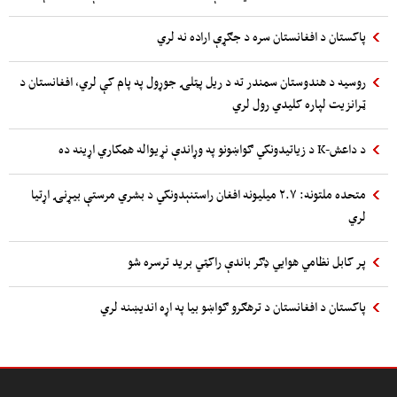
پاکستان د افغانستان سره د جګړې اراده نه لري
روسیه د هندوستان سمندر ته د ریل پټلۍ جوړول په پام کې لري، افغانستان د
ټرانزیت لپاره کلیدي رول لري
د داعش-K د زیاتیدونکي ګواښونو په وړاندې نړیواله همکاري اړینه ده
متحده ملتونه: ۲.۷ میلیونه افغان راستنېدونکي د بشري مرستې بیړنۍ اړتیا
لري
پر کابل نظامي هوایي ډګر باندې راکټي برید ترسره شو
پاکستان د افغانستان د ترهګرو ګواښو بیا په اړه اندیښنه لري