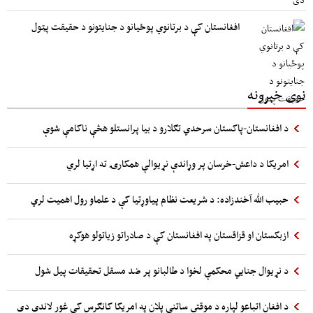
افغانستان کې د برتانوي پوځیانو د جنایتونو د حقیقت پټول
نوی خبرونه
د افغانستان-پاکستان سرحدي تګلارو د بیا پرانستلو هڅې ناکامې شوې
امریکا د داعش-خرسان پر وړاندې نړیوالې همکارۍ ته اړتیا لري
حبیب الله آخندزاده: د شریعت نظام پیاوړتیا کې د علماو رول اهمیت لري
ازبکستان او قزاقستان په افغانستان کې د صادراتو زیاتولو هوکړه
د نړیوال جنایي محکمې لخوا د طالبانو پر ضد مسقل تحقیقات پیل شول
د افغان اتباعو لپاره د موقتي ساتنې پلان په امریکا کانګرس کې غور لاندې دی