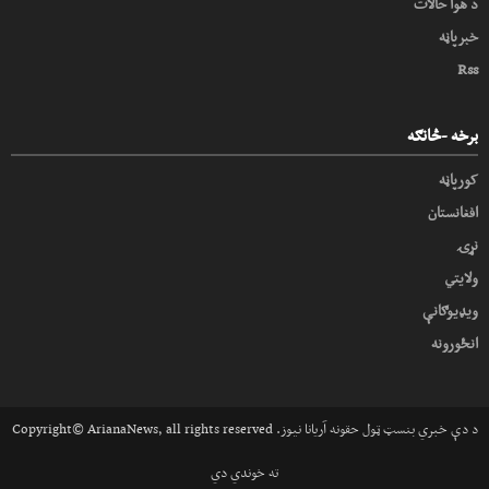
د هوا حالات
خبرپاڼه
Rss
برخه -څانګه
کورپاڼه
افغانستان
نړۍ
ولایتي
ویډیوګانې
انځورونه
Copyright© ArianaNews, all rights reserved .د دې خبري بنسټ ټول حقونه آریانا نیوز
ته خوندي دي