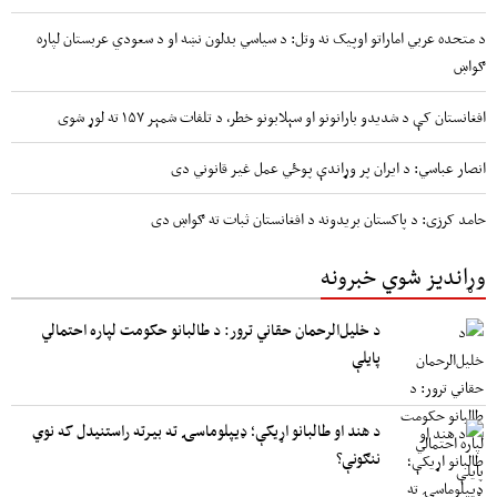
د متحده عربي اماراتو اوپیک نه وتل: د سیاسي بدلون نښه او د سعودي عربستان لپاره
ګواښ
افغانستان کې د شدیدو بارانونو او سېلابونو خطر، د تلفات شمېر ۱۵۷ ته لوړ شوی
انصار عباسي: د ایران پر وړاندې پوځي عمل غیر قانوني دی
حامد کرزی: د پاکستان بریدونه د افغانستان ثبات ته ګواښ دی
وړاندیز شوي خبرونه
د خلیل‌الرحمان حقاني ترور: د طالبانو حکومت لپاره احتمالي
پایلې
د هند او طالبانو اړیکې؛ ډیپلوماسۍ ته بیرته راستنیدل که نوي
ننګونې؟