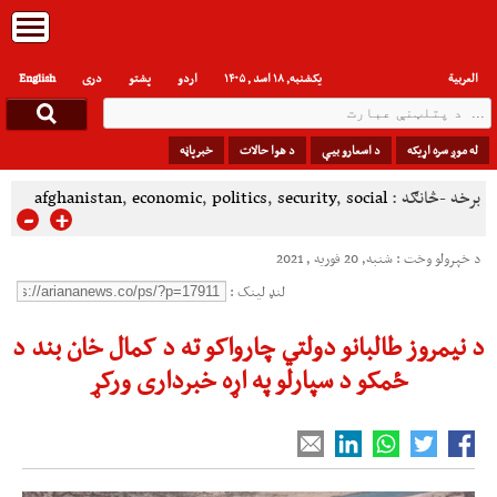
العربیة
یکشنبه, ۱۸ اسد , ۱۴۰۵
اردو
پشتو
دری
English
له موږ سره اړیکه
د اسعارو بیې
د هوا حالات
خبرپاڼه
برخه -څانګه :
social
,
security
,
politics
,
economic
,
afghanistan
-
+
د خپرولو وخت : شنبه, 20 فوریه , 2021
لنډ لینک :
د نیمروز طالبانو دولتي چارواکو ته د کمال خان بند د
ځمکو د سپارلو په اړه خبرداری ورکړ