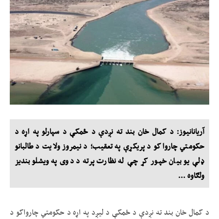
آریانانیوز: د کمال خان بند ته نږدې د ځمکې د سپارلو په اړه د
حکومتي چارواکو د پریکړې په تعقیب؛ د نیمروز ولایت د طالبانو
ډلې یو بیان خپور کړ چې له نظارت پرته د دوی په ویشلو بندیز
ولګاوه ...
د کمال خان بند ته نږدې د ځمکې د لیږد په اړه د حکومتي چارواکو د