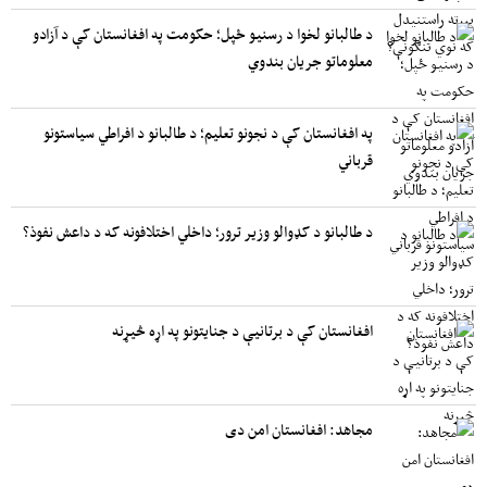
د طالبانو لخوا د رسنیو ځپل؛ حکومت په افغانستان کې د آزادو
معلوماتو جریان بندوي
په افغانستان کې د نجونو تعلیم؛ د طالبانو د افراطي سیاستونو
قرباني
د طالبانو د کډوالو وزیر ترور؛ داخلي اختلافونه که د داعش نفوذ؟
افغانستان کې د برتانیې د جنایتونو په اړه څیړنه
مجاهد: افغانستان امن دی