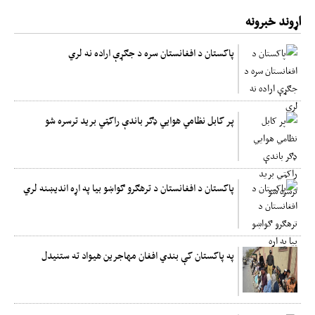
اړوند خبرونه
پاکستان د افغانستان سره د جګړې اراده نه لري
پر کابل نظامي هوایي ډګر باندې راکټي برید ترسره شو
پاکستان د افغانستان د ترهګرو ګواښو بیا په اړه اندیښنه لري
په پاکستان کې بندي افغان مهاجرین هیواد ته ستنیدل