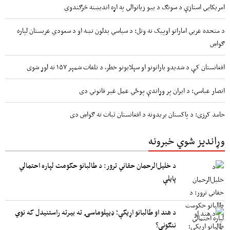
امریکايي استازې د سونګ د بیو زیاتوالي په اړه اندیښنه څرګندوي
د متحده عربي اماراتو اوپیک نه وتل: د سیاسي بدلون نښه او د سعودي عربستان لپاره
ګواښ
افغانستان کې د شدیدو بارانونو او سېلابونو خطر، د تلفات شمېر ۱۵۷ ته لوړ شوی
انصار عباسي: د ایران پر وړاندې پوځي عمل غیر قانوني دی
حامد کرزی: د پاکستان بریدونه د افغانستان ثبات ته ګواښ دی
وړاندیز شوي خبرونه
د خلیل‌الرحمان حقاني ترور: د طالبانو حکومت لپاره احتمالي
پایلې
د هند او طالبانو اړیکې؛ ډیپلوماسۍ ته بیرته راستنیدل که نوي
ننګونې؟