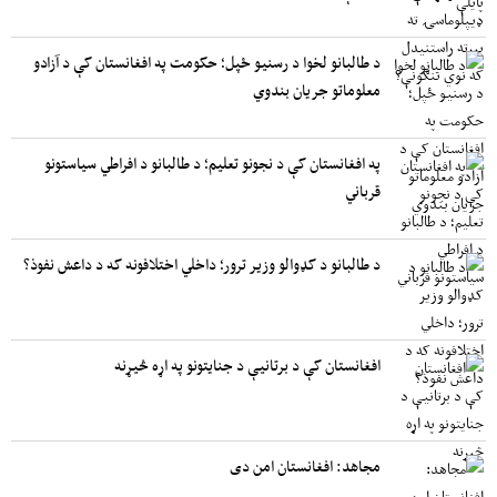
د طالبانو لخوا د رسنیو ځپل؛ حکومت په افغانستان کې د آزادو
معلوماتو جریان بندوي
په افغانستان کې د نجونو تعلیم؛ د طالبانو د افراطي سیاستونو
قرباني
د طالبانو د کډوالو وزیر ترور؛ داخلي اختلافونه که د داعش نفوذ؟
افغانستان کې د برتانیې د جنایتونو په اړه څیړنه
مجاهد: افغانستان امن دی