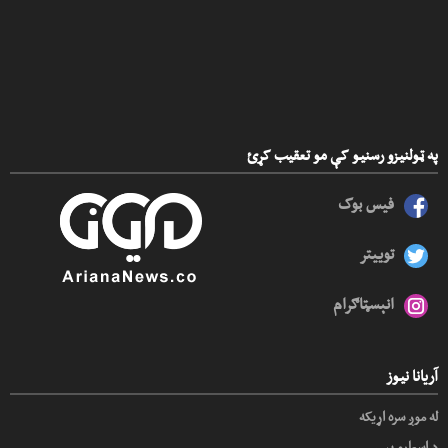
په ټولنیزو رسنیو کې مو تعقیب کړئ
فیس بوک
توییتر
انېسټاګرام
آریانا نیوز
له موږ سره اړیکه
د اسعارو بیې