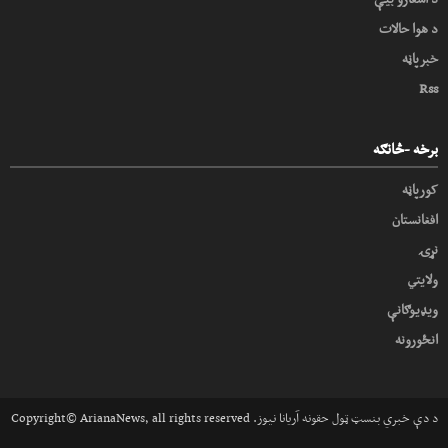
د هوا حالات
خبرپاڼه
Rss
برخه -څانګه
کورپاڼه
افغانستان
نړۍ
ولایتي
ویډیوګانې
انځورونه
Copyright© ArianaNews, all rights reserved .د دې خبري بنسټ ټول حقونه آریانا نیوز