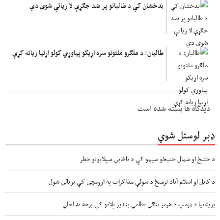
بدخشان کې د طالبانو پر ضد جګړې لا زیاتې شوی دي
طالبان: د ملګرو ملتونو سره اړیکو پیاوړي کولو اړتیا زیاته کړې
دیدگاه ها بسته شده است
ډېر لوستل شوي
د ختیځ او شمال ختیځو سیمو کې د ناڅاپي سېلابونو خطر
د کابل او اسلام آباد ترمنځ د سولې مذاکرات په ارومچي کې بريالي شول
بریتانیا د ټرمپ د هرمز تنګي نظامي بندیز پلانو کې برخه نه اخلي