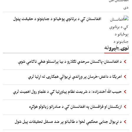
افغانستان کې د برتانوي پوځیانو د جنایتونو د حقیقت پټول
نوی خبرونه
د افغانستان-پاکستان سرحدي تګلارو د بیا پرانستلو هڅې ناکامې شوې
امریکا د داعش-خرسان پر وړاندې نړیوالې همکارۍ ته اړتیا لري
حبیب الله آخندزاده: د شریعت نظام پیاوړتیا کې د علماو رول اهمیت لري
ازبکستان او قزاقستان په افغانستان کې د صادراتو زیاتولو هوکړه
د نړیوال جنایي محکمې لخوا د طالبانو پر ضد مسقل تحقیقات پیل شول