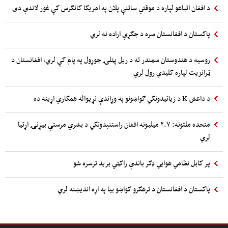
د افغان اتباعو لپاره د موقتي ساتنې پلان په امریکا کانګرس کې غور لاندې دی
پاکستان د افغانستان سره د جګړې اراده نه لري
روسیه د هندوستان سمندر ته د ریل پټلۍ جوړول په پام کې لري، افغانستان د
ټرانزیت لپاره کلیدي رول لري
د داعش-K د زیاتیدونکي ګواښونو په وړاندې نړیواله همکاري اړینه ده
متحده ملتونه: ۲.۷ میلیونه افغان راستنېدونکي د بشري مرستې بیړنۍ اړتیا
لري
پر کابل نظامي هوایي ډګر باندې راکټي برید ترسره شو
پاکستان د افغانستان د ترهګرو ګواښو بیا په اړه اندیښنه لري