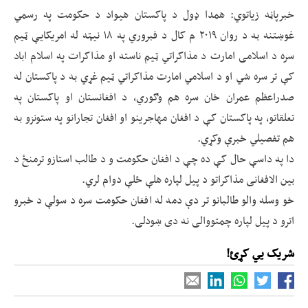
خبرپاڼه زیاتوي: همدا ډول د پاکستان هیواد د حکومت په رسمي
غوښتنه به د روان ۲۰۱۹ م کال د فبروري په ۱۸ نیټه له امریکایې ټیم
سره د اسلامی امارت د مذاکراتي ټیم ناسته او مذاکرات په اسلام اباد
کې تر سره شي او د اسلامي امارت مذاکراتي ټیم غړي به د پاکستان له
صدراعظم عمران خان سره هم وګوري، د افغانستان او پاکستان په
تعلقاتو، په پاکستان کې د افغان مهاجرینو او افغان تجارانو په ستونزو به
هم تفصیلي خبرې وکړي.
دا په داسې حال کې ده چې د افغان حکومت و د طالب استازو ترمنځ د
بین الافغانی مذاکراتو د پیل لپاره هلې ځلې دوام لري.
خو وسله والو طالبانو تر دې دمه له افغان حکومت سره د سولې د خبرو
اترو د پیل لپاره چمتووالی نه دی ښودلی.
شریک یي کړئ!