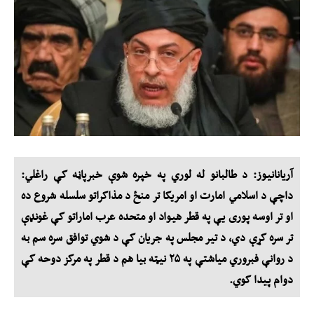
آریانانیوز: د طالبانو له لوري په خپره شوې خبرپاڼه کې راغلي:
داچې د اسلامي امارت او امریکا تر منځ د مذاکراتو سلسله شروع ده
او تر اوسه پوری یې په قطر هیواد او متحده عرب اماراتو کې غونډې
تر سره کړې دي، د تیر مجلس په جریان کې د شوي توافق سره سم به
د روانې فبروري میاشتې په ۲۵ نیټه بیا هم د قطر په مرکز دوحه کې
دوام پیدا کوي.