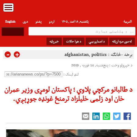
العربیة
یکشنبه, ۱۸ اسد , ۱۴۰۵
اردو
پشتو
دری
English
له موږ سره اړیکه
د اسعارو بیې
د هوا حالات
خبرپاڼه
-
+
برخه -څانګه :
politics
,
afghanistan
د خپرولو وخت : پنج‌شنبه, 14 فوریه , 2019
لنډ لینک :
د طالبانو مرکچي پلاوي ؛ پاکستان لومړی وزیر عمران
خان اود زلمی خلیلزاد ترمنځ غونډه جوړېږي.