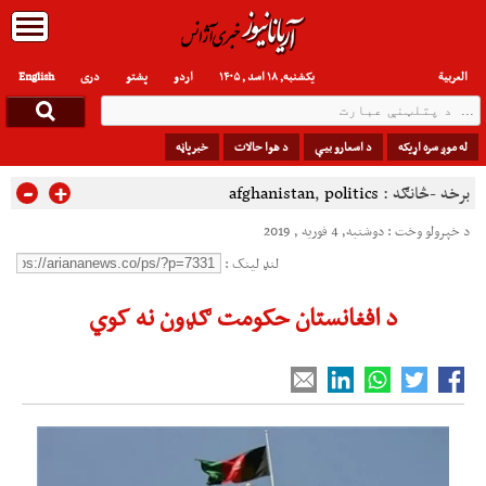
العربیة
یکشنبه, ۱۸ اسد , ۱۴۰۵
اردو
پشتو
دری
English
له موږ سره اړیکه
د اسعارو بیې
د هوا حالات
خبرپاڼه
-
+
برخه -څانګه :
politics
,
afghanistan
د خپرولو وخت : دوشنبه, 4 فوریه , 2019
لنډ لینک :
د افغانستان حکومت ګډون نه کوي