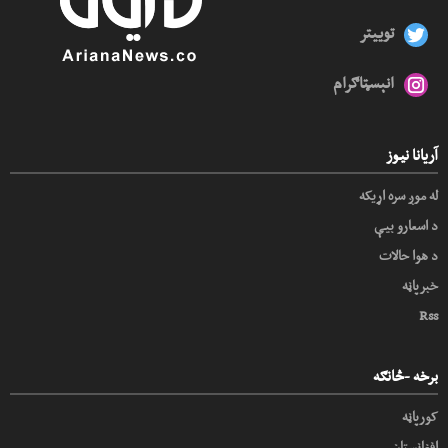
توییتر
انېسټاګرام
آریانا نیوز
له موږ سره اړیکه
د اسعارو بیې
د هوا حالات
خبرپاڼه
Rss
برخه -څانګه
کورپاڼه
افغانستان