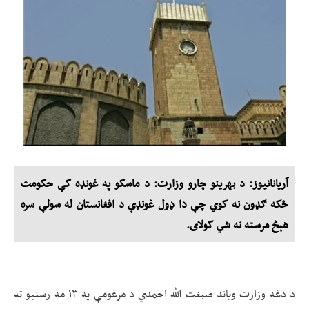
آریانانیوز: د بهرینو چارو وزارت: د ماسکو په غونډه کې حکومت
ځکه ګډون نه کوي چې دا ډول غونډې د افغانستان له سولې سره
هېڅ مرسته نه شي کولای.
د دغه وزارت ویاند صبغت الله احمدي د مرغومې په ۱۳ مه رسنیو ته