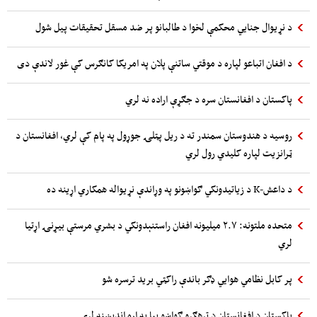
د نړیوال جنایي محکمې لخوا د طالبانو پر ضد مسقل تحقیقات پیل شول
د افغان اتباعو لپاره د موقتي ساتنې پلان په امریکا کانګرس کې غور لاندې دی
پاکستان د افغانستان سره د جګړې اراده نه لري
روسیه د هندوستان سمندر ته د ریل پټلۍ جوړول په پام کې لري، افغانستان د
ټرانزیت لپاره کلیدي رول لري
د داعش-K د زیاتیدونکي ګواښونو په وړاندې نړیواله همکاري اړینه ده
متحده ملتونه: ۲.۷ میلیونه افغان راستنېدونکي د بشري مرستې بیړنۍ اړتیا
لري
پر کابل نظامي هوایي ډګر باندې راکټي برید ترسره شو
پاکستان د افغانستان د ترهګرو ګواښو بیا په اړه اندیښنه لري