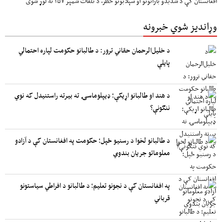
افغانستان کې د شدیدو بارانونو او سېلابونو خطر، د تلفات شمېر ۱۵۷ ته لوړ شوی
وړاندیز شوي خبرونه
د خلیل‌الرحمان حقاني ترور: د طالبانو حکومت لپاره احتمالي
پایلې
د هند او طالبانو اړیکې؛ ډیپلوماسۍ ته بیرته راستنیدل که نوي
ننګونې؟
د طالبانو لخوا د رسنیو ځپل؛ حکومت په افغانستان کې د آزادو
معلوماتو جریان بندوي
په افغانستان کې د نجونو تعلیم؛ د طالبانو د افراطي سیاستونو
قرباني