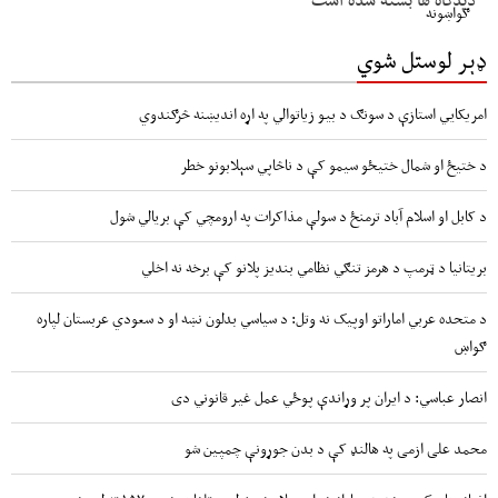
ډېر لوستل شوي
امریکايي استازې د سونګ د بیو زیاتوالي په اړه اندیښنه څرګندوي
د ختیځ او شمال ختیځو سیمو کې د ناڅاپي سېلابونو خطر
د کابل او اسلام آباد ترمنځ د سولې مذاکرات په ارومچي کې بريالي شول
بریتانیا د ټرمپ د هرمز تنګي نظامي بندیز پلانو کې برخه نه اخلي
د متحده عربي اماراتو اوپیک نه وتل: د سیاسي بدلون نښه او د سعودي عربستان لپاره
ګواښ
انصار عباسي: د ایران پر وړاندې پوځي عمل غیر قانوني دی
محمد علی ازمی په هالنډ کې د بدن جوړونې چمپین شو