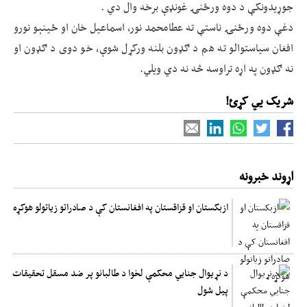
جوړیدونکې د دوه ورځنۍ غونډې برخه وال دي .
دغې دوه ورځنۍ ناستې ته عطامحمد نور، اسماعیل خان او ځینېو نورو
افغان سیاستوالو ته هم د ګډون بلنه ورکړل شوې، خو دوی د ګډون او
نه ګډون په اړه تراوسه څه نه دي ویلي.
شریک یي کړئ!
اړوند خبرونه
ازبکستان او قزاقستان په افغانستان کې د صادراتو زیاتولو هوکړه
د نړیوال جنایي محکمې لخوا د طالبانو پر ضد مسقل تحقیقات
پیل شول