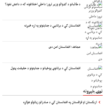
د طالبانو د کډوالو وزیر ترور؛ داخلي اختلافونه که د داعش نفوذ؟
افغانستان کې د برتانیې د جنایتونو په اړه څیړنه
مجاهد: افغانستان امن دی
افغانستان کې د برتانوي پوځیانو د جنایتونو د حقیقت پټول
نوی خبرونه
ازبکستان او قزاقستان په افغانستان کې د صادراتو زیاتولو هوکړه