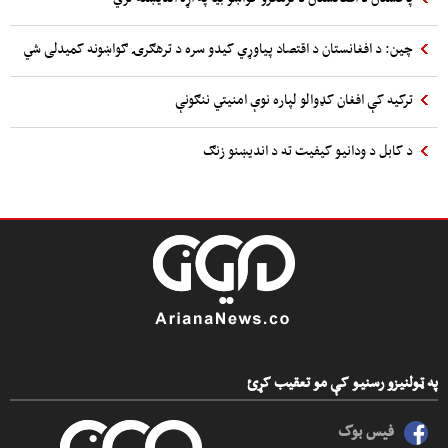
چین: د افغانستان د اقتصاد پیاوړي کیدو سره د ترهګرۍ ګواښونه کمیدلی شي
ترکیه کې افغان کډوالو لپاره نوې امنیتي ننګونې
د کابل د ودانیو کیفیت ته د اندیښنو زنګ
په ټولنیزو رسنیو کې مو تعقیب کړئ
فیس بوک