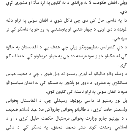
ویلي، افغان حکومت لا له وړاندې د نه ګډون په اړه سلا او مشورې کړې
دي.
دا په داسې حال کې دی چې ټاکل شوې د افغان سولې په تړاو دغه
غونډه د دې اونۍ د چهار شنبي او پنجشنبې په ور ځو په ماسکو کې تر
سره شي.
د دې کنفرانس تنظیموونکو ویلي چې هدف یې د افغانستان په جګړه
کې له ښکېلو خواو سره مرسته ده چې په خپلو دریځونو کې اختلاف کم
کړي.
د وسله والو طالبانو له لوري رسنیو ته ویل شوي ، چې د محمد عباس
ستانکزي په مشرۍ د دوی یو پلاوی په مسکو کې له افغان سیاستوالو
سره د افغان سولې په تړاو ناسته کې ګډون کوي.
بل لور رسنیو ته داسي رپوټونه رسیدلي چې، د افغانستان پخوانی
ولسمشر حامد کرزی ، د طالبانو پخوانی چارواکی ملا عبدالسلام ضعیف
، د بهرنیو چارو وزارت پخوانی مرستیال حکمت خلیل کرزی ، او د
اسلامي وحدت کوند مشر محمد محقق، په مسکو کې د دغې