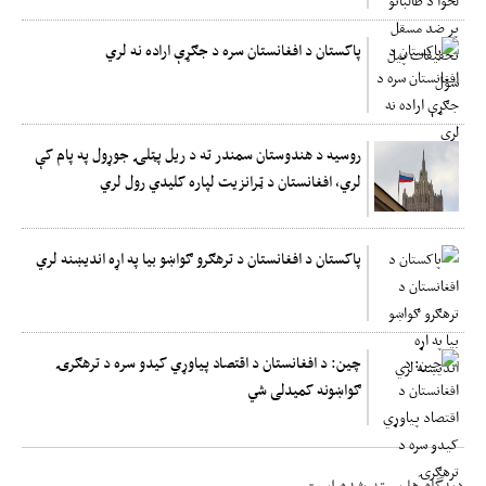
پاکستان د افغانستان سره د جګړې اراده نه لري
روسیه د هندوستان سمندر ته د ریل پټلۍ جوړول په پام کې
لري، افغانستان د ټرانزیت لپاره کلیدي رول لري
پاکستان د افغانستان د ترهګرو ګواښو بیا په اړه اندیښنه لري
چین: د افغانستان د اقتصاد پیاوړي کیدو سره د ترهګرۍ
ګواښونه کمیدلی شي
دیدگاه ها بسته شده است