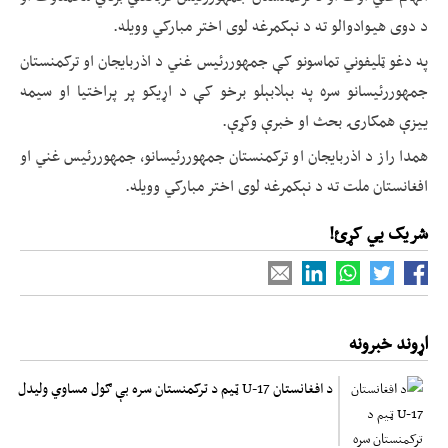
د دوی هیوادوالو ته د نېکمرغه لوی اختر مبارکي وویله.
په دغو ټلیفوني تماسونو کې جمهوررئیس غني د اذربایجان او ترکمنستان
جمهوررئیسانو سره په بېلابېلو برخو کې د اړیکو پر پراختیا او سیمه
ییزې همکارۍ بحث او خبرې وکړې.
همدا راز د اذربایجان او ترکمنستان جمهوررئیسانو، جمهوررئیس غني او
افغانستان ملت ته د نېکمرغه لوی اختر مبارکي وویله.
شریک یي کړئ!
اړوند خبرونه
د افغانستان U-17 ټیم د ترکمنستان سره بې ګول مساوي وليدل