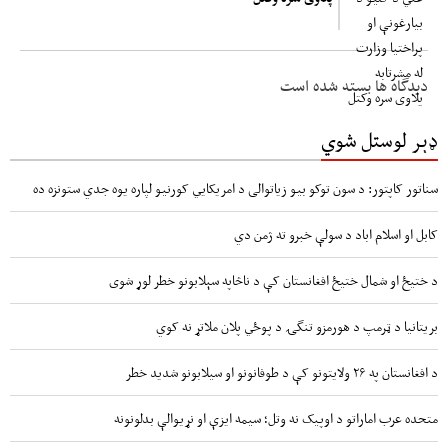
دیدگاه ها بسته شده است
ډېر لوستل شوي
سناتور کاپتور: د سون توکو بیو زیاتوالی د امریکایي کورنیو لپاره یوه جدي ستونزه ده
کابل او اسلام اباد د سولې خبرو ته ژمن دي
د ختیځ او شمال ختیځ افغانستان کې د ناڅاپه سېلابونو خطر لوړ شوی
بریتانیا د ټرمپ د هورمزو تنگۍ د پوځي پلان ملاتړ نه کوي
د افغانستان په ۲۶ ولایتونو کې د طوفانونو او سیلابونو شدید خطر
متحده عرب اماراتو د اوپیک نه وتل؛ سیمه ایزې او نړیوالې بدلونونه