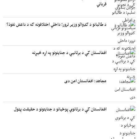
قرباني
د طالبانو د کډوالو وزیر ترور؛ داخلي اختلافونه که د داعش نفوذ؟
افغانستان کې د برتانیې د جنایتونو په اړه څیړنه
مجاهد: افغانستان امن دی
افغانستان کې د برتانوي پوځیانو د جنایتونو د حقیقت پټول