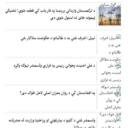
د ترکمنستان وارداتي برېښنا په فارياب کې قطعه شوې؛ تخنيکي
ټيمونه ځای ته استول شوي دي
نبیل: اشرف غني به د طالبانو د حکومت سلاکار شي
د ملي امنیت پخواني رییس په فراري ولسمشر نیوکه وکړه
په افغانستان کې د روان بحران اصلي لامل څوک دی؟
ولسمشر غني د کلیو د بیارغونې او پراختیا وزارت له مشرتابه
پلاوی سره وکتل