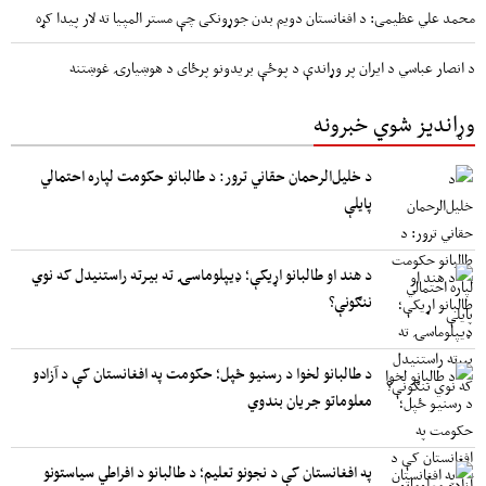
محمد علي عظیمی: د افغانستان دویم بدن جوړونکی چې مستر المپیا ته لار پیدا کړه
د انصار عباسي د ایران پر وړاندې د پوځې بریدونو پرځای د هوښیارۍ غوښتنه
وړاندیز شوي خبرونه
د خلیل‌الرحمان حقاني ترور: د طالبانو حکومت لپاره احتمالي
پایلې
د هند او طالبانو اړیکې؛ ډیپلوماسۍ ته بیرته راستنیدل که نوي
ننګونې؟
د طالبانو لخوا د رسنیو ځپل؛ حکومت په افغانستان کې د آزادو
معلوماتو جریان بندوي
په افغانستان کې د نجونو تعلیم؛ د طالبانو د افراطي سیاستونو