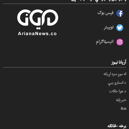
فیس بوک
توییتر
انېسټاګرام
آریانا نیوز
له موږ سره اړیکه
د اسعارو بیې
د هوا حالات
خبرپاڼه
Rss
برخه -څانګه