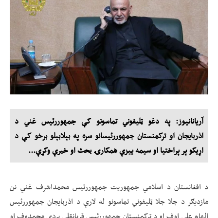
آریانانیوز: په دغو ټلیفوني تماسونو کې جمهوررئیس غني د
اذربایجان او ترکمنستان جمهوررئیسانو سره په بېلابېلو برخو کې د
اړیکو پر پراختیا او سیمه ییزې همکارۍ بحث او خبرې وکړې...
د افغانستان د اسلامي جمهوریت جمهوررئیس محمداشرف غني نن
مازدیګر د جلا جلا ټلیفوني تماسونو له لارې د اذربایجان جمهوررئیس
الهام علي اوف او د ترکمنستان جمهوررئیس قربانقلي بردي محمدوف او