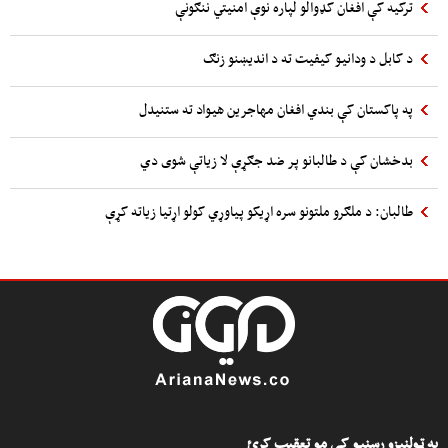
ترکیه کې افغان کډوالو لپاره نوې امنیتي ننګونې
د کابل د ودانیو کیفیت ته د اندیښنو زنګ
په پاکستان کې بندي افغان مهاجرین هیواد ته ستنیدل
بدخشان کې د طالبانو پر ضد جګړې لا زیاتې شوی دي
طالبان: د ملګرو ملتونو سره اړیکو پیاوړي کولو اړتیا زیاته کړې
په ټولنیزو رسنیو کې مو تعقیب کړئ