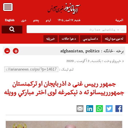
العربیة
شنبه, ۱۷ اسد , ۱۴۰۵
اردو
پشتو
دری
English
له موږ سره اړیکه
د اسعارو بیې
د هوا حالات
خبرپاڼه
-
+
برخه -څانګه :
politics
,
afghanistan
د خپرولو وخت : یکشنبه, 2 آگوست , 2020
لنډ لینک :
جمهور رییس غنی د اذربایجان او ترکمنستان
جمهوررییسانو ته د نېکمرغه لوی اختر مبارکي وویله