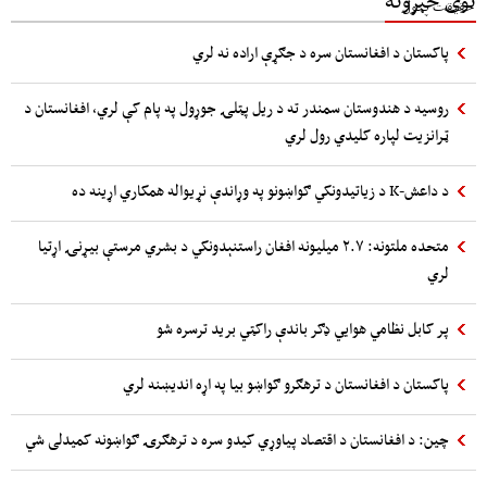
نوی خبرونه
پاکستان د افغانستان سره د جګړې اراده نه لري
روسیه د هندوستان سمندر ته د ریل پټلۍ جوړول په پام کې لري، افغانستان د
ټرانزیت لپاره کلیدي رول لري
د داعش-K د زیاتیدونکي ګواښونو په وړاندې نړیواله همکاري اړینه ده
متحده ملتونه: ۲.۷ میلیونه افغان راستنېدونکي د بشري مرستې بیړنۍ اړتیا
لري
پر کابل نظامي هوایي ډګر باندې راکټي برید ترسره شو
پاکستان د افغانستان د ترهګرو ګواښو بیا په اړه اندیښنه لري
چین: د افغانستان د اقتصاد پیاوړي کیدو سره د ترهګرۍ ګواښونه کمیدلی شي