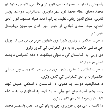
ولسمشرۍ ته نوماند محمد حنیف اتمر، کریم خلیلیي، ګلبدین حکمتیار،
محمد محقق، عطاء محمد نور، عمر داودزی، عبدالرشید دوستم، یونس
قانوني، صلاح الدین رباني، لطیف پدرام، احمد ضیاء مسعود، انوار الحق
احدي، سید اسحاق ګیلاني او ځینې نور افغان سیاسيون ورغوښتل
شوي دي.
د حزب اسلامي د رهبري شورا غړي همایون جریر بي بي سي ته وویل،
چې ښاغلی حکمتیار به په دې کنفرانس کې ګډون وکړي.
دی وايي، په افغانستان کې د سولې ټینګښت د دغه کنفرانس د بحث
اصلي موضوع ده.
د حزب اسلامي د رهبري شورا غړي بي بي سي ته وویل، چې ښاغلی
حکمتیار به په دې کنفرانس کې ګډون وکړي.
د عبدالرشید دوستم په مشرۍ د افغانستان د اسلامي جنبش ګوند
ویاند بشیر احمد تینج هم ویلي، د یاد ګوند په استازیتوب به د دغه
ګوند درې مرستیالان هم ګډون وکړي.
دا ناسته داسې مهال جوړېږي، چې په پام کې ده افغان ولسمشر محمد