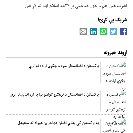
اشرف غني هم د جون میاشتې پر ۲۷مه اسلام اباد ته لاړ شي.
شریک یي کړئ!
اړوند خبرونه
پاکستان د افغانستان سره د جګړې اراده نه لري
پاکستان د افغانستان د ترهګرو ګواښو بیا په اړه اندیښنه لري
په پاکستان کې بندي افغان مهاجرین هیواد ته ستنیدل