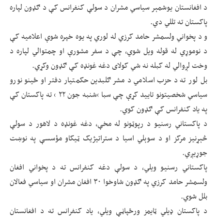
د افغانستان یوشمېر سیاسي مشران د سولې کنفرانس کې د ګډون لپاره
پاکستان ته تللي دي.
و د پخواني ولسمشر حامد کرزي له لوري په یوه خپره شوې اعلامیه کې
د نوموړي له قوله ویل شوي، چې د سفر مشورې او چمتوالي لپاره د
وخت لږوالي له کبله نه شي کولای دغه غونډه کې ګډون وکړي.
بل لور ته د حزب اسلامي د مشر ګلبدین حکمتیار دفتر او ځینو نورو
سیاسي شخصیتونو تایید کړې چې سبا ‘شنبه جون ۲۲ ‘ ته پاکستان کې
په یاد کنفرانس کې ګډون کوي.
د پاکستاني رسنیو د رپوټونو له مخې، دغه غونډه د لاهور د سولې
څېړنیز مرکز او د سوېلي اسیا د ستراتیژیک ټیکاو مؤسسې په نوښت
جوړیږي.
پاکستاني رسنیو ویلي، د سولې دغه کنفرانس ته د پخواني افغان
ولسمشر حامد کرزي په ګډون شاوخوا ۳۰ افغان مشران او سیاسي فعالان
بلل شوي.
د پاکستان ډیلي ټایمز ورځپاڼې ویلي، یاد کنفرانس ته د افغانستان