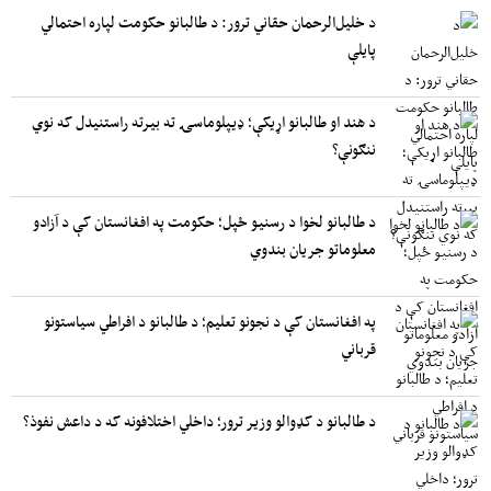
د خلیل‌الرحمان حقاني ترور: د طالبانو حکومت لپاره احتمالي
پایلې
د هند او طالبانو اړیکې؛ ډیپلوماسۍ ته بیرته راستنیدل که نوي
ننګونې؟
د طالبانو لخوا د رسنیو ځپل؛ حکومت په افغانستان کې د آزادو
معلوماتو جریان بندوي
په افغانستان کې د نجونو تعلیم؛ د طالبانو د افراطي سیاستونو
قرباني
د طالبانو د کډوالو وزیر ترور؛ داخلي اختلافونه که د داعش نفوذ؟