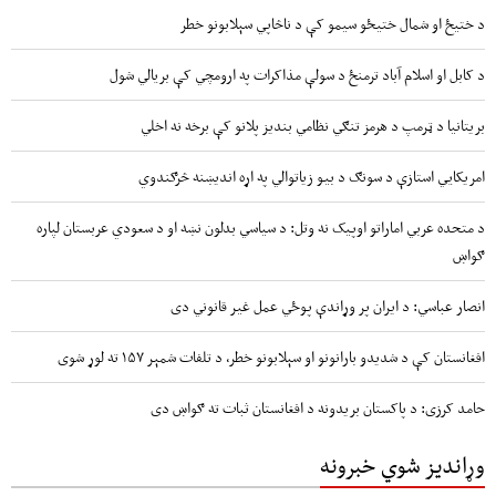
د ختیځ او شمال ختیځو سیمو کې د ناڅاپي سېلابونو خطر
د کابل او اسلام آباد ترمنځ د سولې مذاکرات په ارومچي کې بريالي شول
بریتانیا د ټرمپ د هرمز تنګي نظامي بندیز پلانو کې برخه نه اخلي
امریکايي استازې د سونګ د بیو زیاتوالي په اړه اندیښنه څرګندوي
د متحده عربي اماراتو اوپیک نه وتل: د سیاسي بدلون نښه او د سعودي عربستان لپاره
ګواښ
انصار عباسي: د ایران پر وړاندې پوځي عمل غیر قانوني دی
افغانستان کې د شدیدو بارانونو او سېلابونو خطر، د تلفات شمېر ۱۵۷ ته لوړ شوی
حامد کرزی: د پاکستان بریدونه د افغانستان ثبات ته ګواښ دی
وړاندیز شوي خبرونه