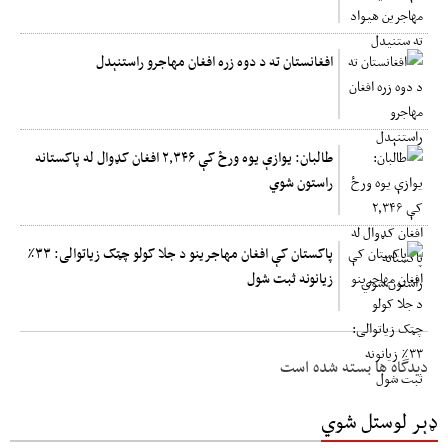
افغانستان ته د دوه زره افغان مهاجرو راستنېدل
طالبان: یوازې یوه ورځ کې ۲,۳۴۶ افغان کډوال له پاکستانه
راستون شوي
پاکستان کې افغان مهاجرینو د جلا کولو چټک زیاتوالی: ۳۳٪
زیانونه ثبت شول
دیدگاه ها بسته شده است
ډېر لوستل شوي