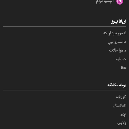
انېسټاګرام
آریانا نیوز
له موږ سره اړیکه
د اسعارو بیې
د هوا حالات
خبرپاڼه
Rss
برخه -څانګه
کورپاڼه
افغانستان
نړۍ
ولایتي