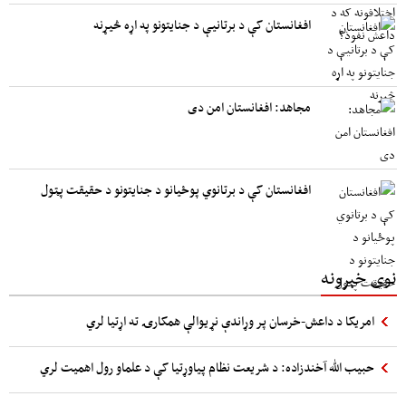
افغانستان کې د برتانیې د جنایتونو په اړه څیړنه
مجاهد: افغانستان امن دی
افغانستان کې د برتانوي پوځیانو د جنایتونو د حقیقت پټول
نوی خبرونه
امریکا د داعش-خرسان پر وړاندې نړیوالې همکارۍ ته اړتیا لري
حبیب الله آخندزاده: د شریعت نظام پیاوړتیا کې د علماو رول اهمیت لري