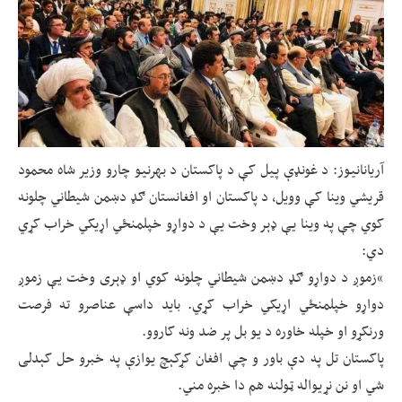
آریانانیوز: د غونډې پیل کې د پاکستان د بهرنیو چارو وزیر شاه محمود
قریشي وینا کې وویل، د پاکستان او افغانستان ګډ دښمن شیطاني چلونه
کوي چې په وینا یې ډېر وخت یې د دواړو خپلمنځي اړیکي خراب کړي
دي:
“زموږ د دواړو ګډ دښمن شیطاني چلونه کوي‌ او ډېری وخت یې زموږ
دواړو خپلمنځي اړیکي خراب کړي. باید داسې عناصرو ته فرصت
ورنکړو او خپله خاوره د یو بل پر ضد ونه کاروو.
پاکستان تل په دې باور و چې افغان کړکېچ یوازې په خبرو حل کېدلی
شي او نن نړیواله ټولنه هم دا خبره مني.‌