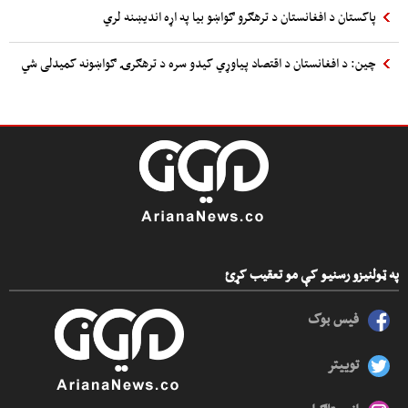
پاکستان د افغانستان د ترهګرو ګواښو بیا په اړه اندیښنه لري
چین: د افغانستان د اقتصاد پیاوړي کیدو سره د ترهګرۍ ګواښونه کمیدلی شي
په ټولنیزو رسنیو کې مو تعقیب کړئ
فیس بوک
توییتر