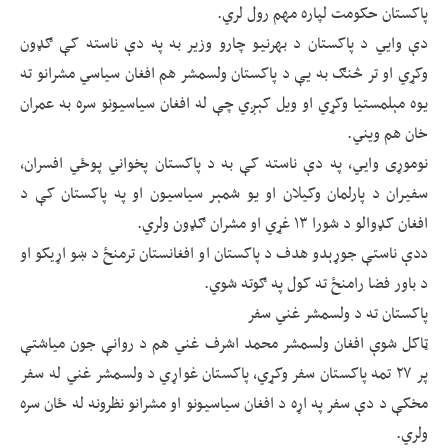
پاکستان حکومت لپاره مهم رول لري.
دې وایي د پاکستان د بهرنیو چارو وزیر به په دې ناسته کې ګډون
وکړي او تر څنګ به یې د پاکستان ولسمشر هم افغان سیاسي مشرانو ته
یوه مېلمستیا وکړي او ویل کېږي چې له افغان سیاسیونو سره به عمران
خان هم ویني.
نوموړی وايي، په دې ناسته کې به د پاکستان پخواني پوځي افسران،
سفیران د پارلمان وکيلان او یو شمېر سیاسیون او په پاکستان کې د
افغان کډوالو د شورا ۱۳ غړي او مشران ګډون ولري.
ددې ناستې جوړېدو هدف د پاکستان او افغانستان ترمنځ د ښو اړيکو او
د باور فضا رامنځ ته کول په ګوته شوي.
پاکستان ته د ولسمشر غني سفر
ټاکل شوې افغان ولسمشر محمد اشرف غني هم د روانې جون میاشتې
پر ۲۷ تمه پاکستان سفر وکړي، پاکستان غواړي د ولسمشر غني له سفر
مخکې د دې سفر په اړه د افغان سیاسیونو او مشرانو نظرونه له ځان سره
ولري.