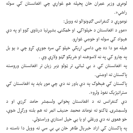
لومړی وزیر عمران خان پخپله هم غواړي‌ چې افغانستان کې سوله
راشي”.
نوموړي د کنفرانس ګډونوالو ته وویل:
”موږ د افغانستان د خپلواکۍ او ځمکنۍ بشپړتیا درناوی کوو او په دې
هېواد کې سوله او خوښي غواړو.
‌هیله مو دا ده چې داسې اړیکي خپلو کې سره جوړې کړو چې د یو بل
په چارو کې په نه لاسوهنه او شریکو ګټو ولاړې وي .
په افغانستان کې د بې ثباتۍ تر ټولو ډېر زیان تر افغانستان وروسته
پاکستان ته اوښتی.
پاکستان کې هېڅوک په دې باور نه دي چې موږ باید په افغانستان کې
ستراتیژیک نفوذ ولرو”.
دې کنفرانس ته د افغانستان پخواني ولسمشر حامد کرزي او د
ولسمشرۍ ټاکنو ته نوماند محمد حنیف اتمر ته هم بلنه ورکړل شوې،
خو هغوی نه دي ورغلي او یا یې خپل استازي وراستولي.
په پاکستان کې ازاد خبریال طاهر خان بي بي سي ته وویل دا ناسته د