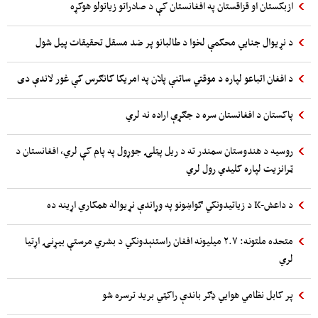
ازبکستان او قزاقستان په افغانستان کې د صادراتو زیاتولو هوکړه
د نړیوال جنایي محکمې لخوا د طالبانو پر ضد مسقل تحقیقات پیل شول
د افغان اتباعو لپاره د موقتي ساتنې پلان په امریکا کانګرس کې غور لاندې دی
پاکستان د افغانستان سره د جګړې اراده نه لري
روسیه د هندوستان سمندر ته د ریل پټلۍ جوړول په پام کې لري، افغانستان د
ټرانزیت لپاره کلیدي رول لري
د داعش-K د زیاتیدونکي ګواښونو په وړاندې نړیواله همکاري اړینه ده
متحده ملتونه: ۲.۷ میلیونه افغان راستنېدونکي د بشري مرستې بیړنۍ اړتیا
لري
پر کابل نظامي هوایي ډګر باندې راکټي برید ترسره شو