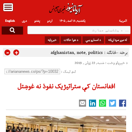
العربیة
یکشنبه, ۱۸ اسد , ۱۴۰۵
اردو
پشتو
دری
English
له موږ سره اړیکه
د اسعارو بیې
د هوا حالات
خبرپاڼه
-
+
برخه -څانګه :
politics
,
note
,
afghanistan
د خپرولو وخت : شنبه, 22 ژوئن , 2019
لنډ لینک :
افغانستان کې ستراتیژیک نفوذ نه غوښتل