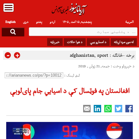
العربیة
پنجشنبه, ۱۵ اسد , ۱۴۰۵
اردو
پشتو
دری
English
له موږ سره اړیکه
د اسعارو بیې
د هوا حالات
خبرپاڼه
-
+
برخه -څانګه :
sport
,
afghanistan
د خپرولو وخت : جمعه, 21 ژوئن , 2019
لنډ لینک :
افغانستان په فوټسال کې د اسیایي جام پای‌لوبې