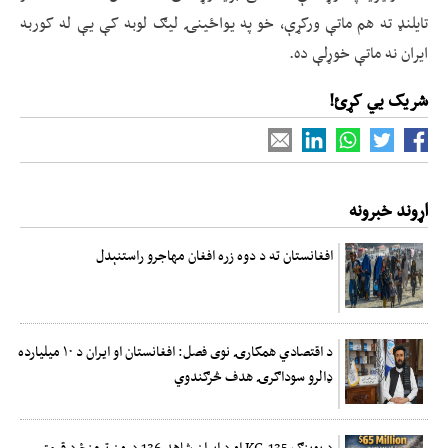
تایلنډ ته هم ماتې ورکړې، خو په یواځینۍ لیګ لوبه کې یې له کوربه
ایران نه ماتې خوړلې ده.
شریک یي کړئ!
اړوند خبرونه
افغانستان ته د دوه زره افغان مهاجرو راستنېدل
د اقتصادي همکارۍ نوی فصل: افغانستان او ایران د ۱۰ میلیارده
ډالرو سوداګرۍ هدف څرګندوي
د بوینګ KC-135 او د ایران شاهد 136 ډرون ترمنځ د قیمتي