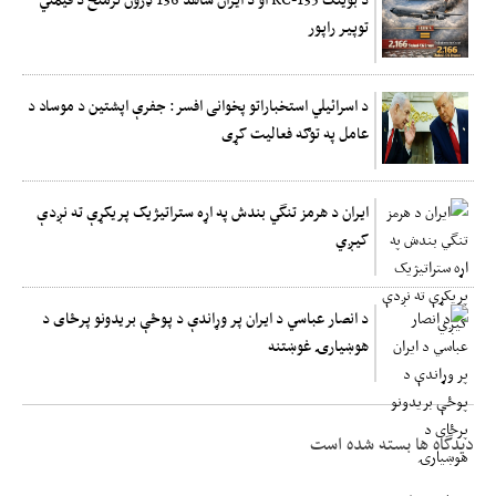
توپیر راپور
د اسرائیلي استخباراتو پخوانی افسر: جفرې اپشتین د موساد د
عامل په توګه فعالیت کړی
ایران د هرمز تنگي بندش په اړه ستراتیژیک پریکړې ته نږدې
کیږي
د انصار عباسي د ایران پر وړاندې د پوځې بریدونو پرځای د
هوښیارۍ غوښتنه
دیدگاه ها بسته شده است