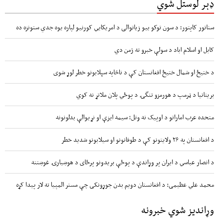
ډېر لوستل شوي
سناتور کاپتور: د سون توکو بیو زیاتوالی د امریکایي کورنیو لپاره یوه جدي ستونزه ده
کابل او اسلام اباد د سولې خبرو ته ژمن دي
د ختیځ او شمال ختیځ افغانستان کې د ناڅاپه سېلابونو خطر لوړ شوی
بریتانیا د ټرمپ د هورمزو تنگۍ د پوځي پلان ملاتړ نه کوي
متحده عرب اماراتو د اوپیک نه وتل؛ سیمه ایزې او نړیوالې بدلونونه
د افغانستان په ۲۶ ولایتونو کې د طوفانونو او سیلابونو شدید خطر
د انصار عباسي د ایران پر وړاندې د پوځې بریدونو پرځای د هوښیارۍ غوښتنه
محمد علي عظیمی: د افغانستان دویم بدن جوړونکی چې مستر المپیا ته لار پیدا کړه
وړاندیز شوي خبرونه