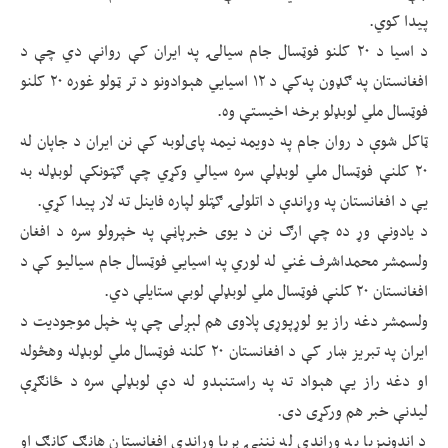
پیدا کوي.
د اسیا د ۲۰ کلنو فوټسال جام سیالۍ په ایران کې روانې دي چې د
افغانستان په ګډون په‌کې د ۱۲ اسیایي هېوادونو د تر ټولو غوره ۲۰ کلنو
فوټسال ملي لوبډلو برخه اخیستې وه.
ټاکل شوې د روان جام په دویمه نیمه پای‌لوبه کې نن ایران د جاپان له
۲۰ کلنې فوټسال ملي لوبډلې سره سیالي وکړي چې ګټونکې لوبډله به
یې د افغانستان په وړاندې د اتلولۍ ګټلو لپاره فاینل ته لار پیدا کړي.
د یادونې وړ ده چې ارګ نن د یوی خبرپاڼې په خپرولو سره د افغان
ولسمشر محمداشرف غني له لوري په اسیایي فوټسال جام سیالیو کې د
افغانستان ۲۰ کلنې فوټسال ملي لوبډلې لوبې ستایلې دي.
ولسمشر دغه راز یو لوړپوړی پلاوی هم لېږلی چې په خپل موجودیت د
ایران په تبریز ښار کې د افغانستان ۲۰ کلنه فوټسال ملي لوبډله وهڅوله
او دغه راز یې هېواد ته په راستنېدو له دې لوبډلې سره د ځانګړې
لیدنې خبر هم ورکړی دی.
د اندونیزیا په وړاندې له نننۍ بریا وړاندی افغانستان هانګ کانګ او