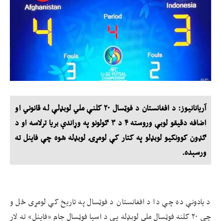
آریانانیوز: د افغانستان د فوټسال ۲۰ کلنې ملي لوبډلې له قانوني او
اضافه دقیقو لوبې وروسته ۴ د ۳ ګولونو په وړاندې بریا ترلاسه او د
ګډون کوونکیو لوبډلو په کتار کې لومړۍ لوبډله شوه چې فاینل ته
ورسېده.
د یادونې ده چې دا د افغانستان د فوټسال په تاریخ کې لومړی ځل و
چې ۲۰ کلنه فوټسال ملي لوبډله یې د اسیا فوټسال جام «فاینل» ته لار