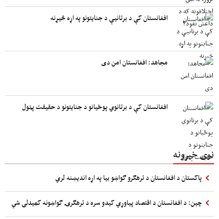
افغانستان کې د برتانیې د جنایتونو په اړه څیړنه
مجاهد: افغانستان امن دی
افغانستان کې د برتانوي پوځیانو د جنایتونو د حقیقت پټول
نوی خبرونه
پاکستان د افغانستان د ترهګرو ګواښو بیا په اړه اندیښنه لري
چین: د افغانستان د اقتصاد پیاوړي کیدو سره د ترهګرۍ ګواښونه کمیدلی شي