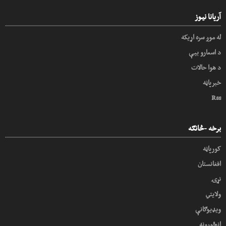
آریانا نیوز
له موږ سره اړیکه
د اسعارو بیې
د هوا حالات
خبرپاڼه
Rss
برخه -څانګه
کورپاڼه
افغانستان
نړۍ
ولایتي
ویډیوګانې
انځورونه