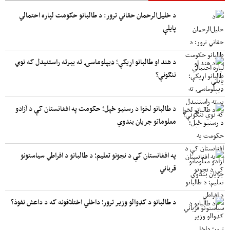
د خلیل‌الرحمان حقاني ترور: د طالبانو حکومت لپاره احتمالي
پایلې
د هند او طالبانو اړیکې؛ ډیپلوماسۍ ته بیرته راستنیدل که نوي
ننګونې؟
د طالبانو لخوا د رسنیو ځپل؛ حکومت په افغانستان کې د آزادو
معلوماتو جریان بندوي
په افغانستان کې د نجونو تعلیم؛ د طالبانو د افراطي سیاستونو
قرباني
د طالبانو د کډوالو وزیر ترور؛ داخلي اختلافونه که د داعش نفوذ؟