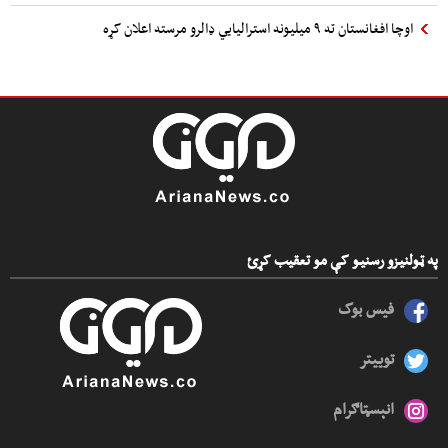
اوچا افغانستان ته ۹ میلیونه استرالیایي ډالرو مرسته اعلان کړه
په ټولنیزو رسنیو کې مو تعقیب کړئ
فیس بوک
توییتر
انېسټاګرام