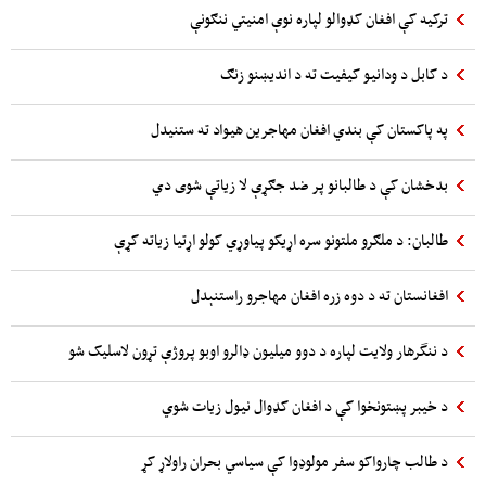
ترکیه کې افغان کډوالو لپاره نوې امنیتي ننګونې
د کابل د ودانیو کیفیت ته د اندیښنو زنګ
په پاکستان کې بندي افغان مهاجرین هیواد ته ستنیدل
بدخشان کې د طالبانو پر ضد جګړې لا زیاتې شوی دي
طالبان: د ملګرو ملتونو سره اړیکو پیاوړي کولو اړتیا زیاته کړې
افغانستان ته د دوه زره افغان مهاجرو راستنېدل
د ننگرهار ولایت لپاره د دوو میلیون ډالرو اوبو پروژې تړون لاسلیک شو
د خیبر پښتونخوا کې د افغان کډوال نیول زیات شوي
د طالب چارواکو سفر مولوډوا کې سیاسي بحران راولاړ کړ