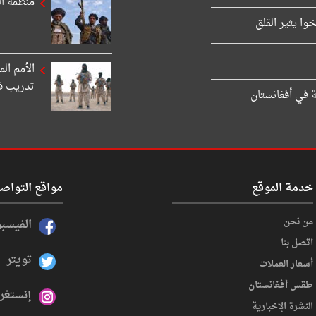
منظمة ال
وا يثير القلق
تدريب ف
خدمة الموقع
مواقع التواص
من نحن
الفيسب
اتصل بنا
تويتر
أسعار العملات
طقس أفغانستان
إنستغر
النشرة الإخبارية