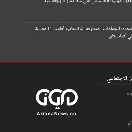
عفو الدولية: أفغانستان على شفا دمار لا رجعة فيه
الأمم المتحدة: الجماعات المتطرفة الباكستانية أقامت 11 معسكر
ي أفغانستان
ل الاجتماعي
وك
ام