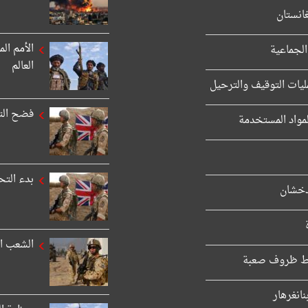
انستان
الأمم ال
الجماعية
العالم
ليات التوقيف والترحيل
فضح التس
لمواد المستخدمة
بدء التح
دخشان
الشعب ال
انغرهار