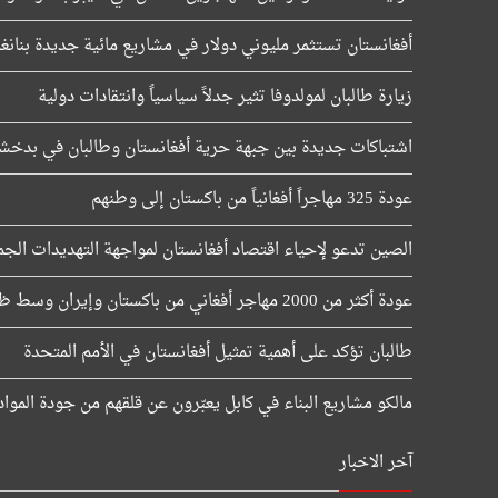
أفغانستان تستثمر مليوني دولار في مشاريع مائية جديدة بنانغر
زيارة طالبان لمولدوفا تثير جدلاً سياسياً وانتقادات دولية
اشتباكات جديدة بين جبهة حرية أفغانستان وطالبان في بدخش
عودة 325 مهاجراً أفغانياً من باكستان إلى وطنهم
الصين تدعو لإحياء اقتصاد أفغانستان لمواجهة التهديدات الجم
عودة أكثر من 2000 مهاجر أفغاني من باكستان وإيران وسط ظروف صعبة
طالبان تؤكد على أهمية تمثيل أفغانستان في الأمم المتحدة
مالكو مشاريع البناء في كابل يعبّرون عن قلقهم من جودة الموا
آخر الاخبار