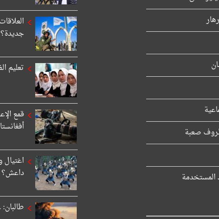
هار
العلاقات
جديدة؟
ان
تعليم ال
اعية
قمع الإع
أفغانستا
اغتيال و
داعش؟
د المستخدمة
طالبان: 