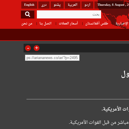
Thursday, 6 August , 
اردو
العربیة
پشتو
دری
English
الإخبارية
طقس أفغانستان
أسعار العملات
اتصل بنا
من نحن
-
+
ول
ت الأمريكية.
باشر من قبل القوات الأمريكية.