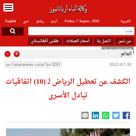
العربیة
Friday, 7 August , 2026
اردو
پشتو
دری
English
من نحن
اتصل بنا
أسعار العملات
طقس أفغانستان
النشرة الإخبارية
-
+
العالم
2022-07-30
الكشف عن تعطیل الرياض لـ (10) اتفاقيات
تبادل الأسرى