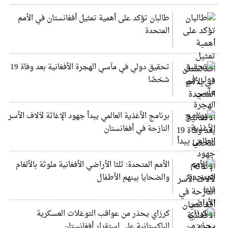
طالبان تؤكد على أهمية تمثيل أفغانستان في الأمم
المتحدة
تحقيق دولي في مآسي الهجرة الأفغانية بعد وفاة 19
شخصًا
برنامج الأغذية العالمي يبدأ جهود الإغاثة لآلاف الأسر
النازحة في أفغانستان
الأمم المتحدة: ثلثا الأراضي الأفغانية ملوثة بالألغام
والضحايا بينهم الأطفال
كرزاي يحذر من عواقب التوغلات العسكرية
الباكستانية على استقرار أفغانستان