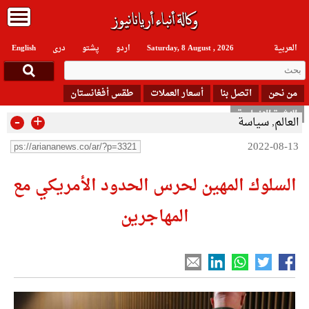
العربیة
Saturday, 8 August , 2026
اردو
پشتو
دری
English
من نحن
اتصل بنا
أسعار العملات
طقس أفغانستان
النشرة الإخبارية
-
+
العالم
,
سياسة
2022-08-13
السلوك المهين لحرس الحدود الأمريكي مع
المهاجرين