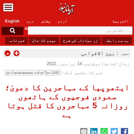
العربیة
اردو
پشتو
دری
English
Sunday, 9 August , 2026
ہم سے رابطہ
زر مبادلہ کی شرح
موسم کا حال
خبرنامہ
-
+
حصہ :
بین الاقوامی
زمان اشاعت : دوشنبه, 14 نوامبر , 2022
خبر کا مختصر لنک :
ایتھوپیا کے مہاجرین کا دعویٰ؛
سعودی فوجیوں کے ہاتھوں
روزانہ 5 مہاجروں کا قتل ہوتا
ہے