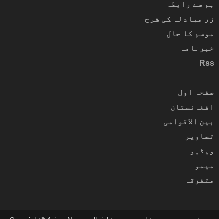
ہم سے رابطہ
زر مبادلہ کی شرح
موسم کا حال
خبرنامہ
Rss
صفحہ اول
افغانستان
بین الاقوامی
تصاویر
ویڈیو
میمو
متفرقہ