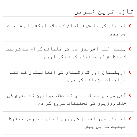
تازہ ترین خبریں
امریکہ کی داعش خراسان کے خلاف ایکشن کی ضرورت
پر زور
ہیبت اللہ اخوندزادہ کی علمائے کرام سے شریعت
کے نظام کو مستحکم کرنے کی اپیل
ازبکستان اور قازقستان کی افغانستان کے لئے
برآمدات بڑھانے کی مہم
آئی سی سی نے طالبان کے خلاف خواتین کے حقوق کی
خلاف ورزیوں کی تحقیقات شروع کر دی
امریکہ میں افغان شہریوں کے لیے عارضی محفوظ
حیثیت کا بل پیش