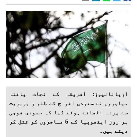
آریانانیوز: آفریقہ کے نجات یافتہ
مہاجروں نے سعودی افواج کے ظلم و بربریت
سے پردہ اٹھاتے ہوئے کہا کہ سعودی فوجی
ہر روز ایتھوپیا کے 5 مہاجروں کو قتل کر
دیتے ہیں۔