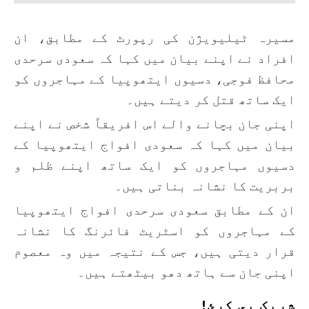
مسیرہ ٹیلیویژن کی رپورٹ کے مطابق، ان
افراد نے اپنے بیان میں کہا کہ سعودی سرحدی
محافظ فوجی، دسیوں ایتھوپیا کے مہاجروں کو
ایک ساتھ قتل کر دیتے ہیں۔
اپنی جان بچانے والے اس افریقاً شخص نے اپنے
بیان میں کہا کہ سعودی افواج ایتھوپیا کے
دسیوں مہاجروں کو ایک ساتھ اپنے ظلم و
بربریت کا نشانہ بناتی ہیں۔
ان کے مطابق سعودی سرحدی افواج ایتھوپیا
کے مہاجروں کو اسٹریٹ فائرنگ کا نشانہ
قرار دیتی ہیں، جس کے نتیجہ میں وہ معصوم
اپنی جان سے ہاتھ دھو بیٹھتے ہیں۔
شریک یي کړئ!