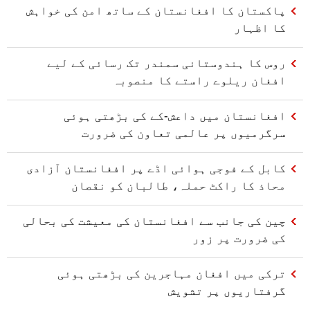
پاکستان کا افغانستان کے ساتھ امن کی خواہش
کا اظہار
روس کا ہندوستانی سمندر تک رسائی کے لیے
افغان ریلوے راستے کا منصوبہ
افغانستان میں داعش-کے کی بڑھتی ہوئی
سرگرمیوں پر عالمی تعاون کی ضرورت
کابل کے فوجی ہوائی اڈے پر افغانستان آزادی
محاذ کا راکٹ حملہ، طالبان کو نقصان
چین کی جانب سے افغانستان کی معیشت کی بحالی
کی ضرورت پر زور
ترکی میں افغان مہاجرین کی بڑھتی ہوئی
گرفتاریوں پر تشویش