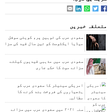
متعلقہ خبریں
سعودی عرب کی توہین پر، کویتی سوشل
میڈیا ایکٹوسٹ کو تین سال قید کی سزا
سعودی عرب میں مذہبی قیدیوں کیلئے
سزائے موت کا حکم جاری
امریکی سینیٹر کا سعودی عرب کو
ہتھیاروں کی فروخت بند کرنے کا
مطالبہ
سنہ ۲۰۲۱ میں سعودی عرب میں سزائے