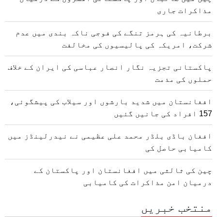
مذاکرات جاری
برطانیہ کی ہرمز تنگے کی فوجی ناکہ بندی میں عدم
شرکت، امریکہ کی پالیسیوں کی مخالفت
پاکستانی تجزیہ نگار انصار عباسی کی ایران کے خلاف
حملوں کی مذمت
افغانستان میں شدید بارشوں اور سیلاب کی پیشگوئی،
157 افراد کی جانیں گئیں
افغان باڈی بلڈر محمد علی عظیمی نے نیدرلینڈز میں
کامیابی حاصل کی
چین کی ثالثی میں افغانستان اور پاکستان کے
درمیان امن مذاکرات کی کامیابی
منتخب خبریں