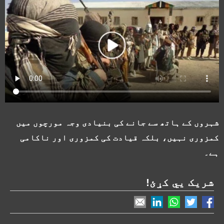
شہروں کے ہاتھ سے جانے کی بنیادی وجہ مورچوں میں
کمزوری نہیں، بلکہ قیادت کی کمزوری اور ناکامی
ہے۔
شریک یي کړئ!