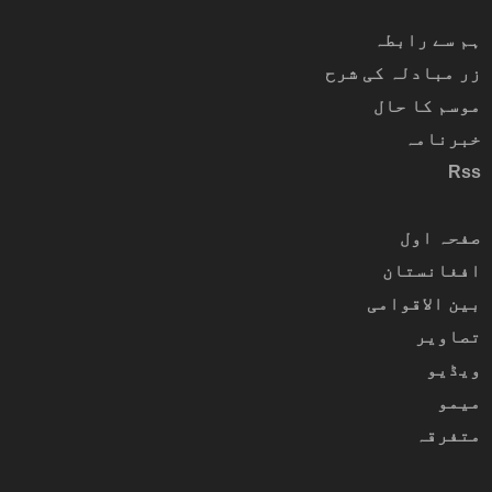
ہم سے رابطہ
زر مبادلہ کی شرح
موسم کا حال
خبرنامہ
Rss
صفحہ اول
افغانستان
بین الاقوامی
تصاویر
ویڈیو
میمو
متفرقہ