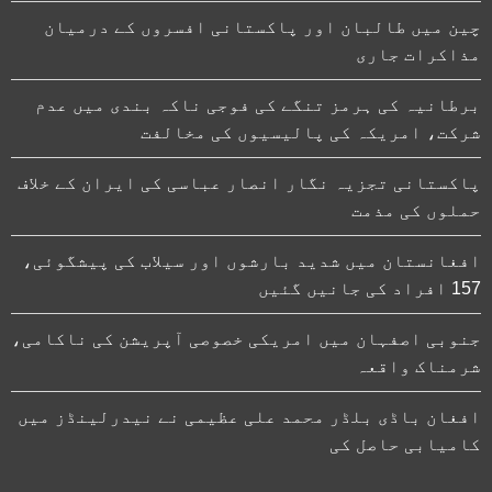
چین میں طالبان اور پاکستانی افسروں کے درمیان
مذاکرات جاری
برطانیہ کی ہرمز تنگے کی فوجی ناکہ بندی میں عدم
شرکت، امریکہ کی پالیسیوں کی مخالفت
پاکستانی تجزیہ نگار انصار عباسی کی ایران کے خلاف
حملوں کی مذمت
افغانستان میں شدید بارشوں اور سیلاب کی پیشگوئی،
157 افراد کی جانیں گئیں
جنوبی اصفہان میں امریکی خصوصی آپریشن کی ناکامی،
شرمناک واقعہ
افغان باڈی بلڈر محمد علی عظیمی نے نیدرلینڈز میں
کامیابی حاصل کی