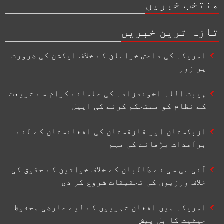
منتخب خبریں
تازہ ترین خبریں
امریکہ کی داعش خراسان کے خلاف ایکشن کی ضرورت
پر زور
ہیبت اللہ اخوندزادہ کی علمائے کرام سے شریعت
کے نظام کو مستحکم کرنے کی اپیل
ازبکستان اور قازقستان کی افغانستان کے لئے
برآمدات بڑھانے کی مہم
آئی سی سی نے طالبان کے خلاف خواتین کے حقوق کی
خلاف ورزیوں کی تحقیقات شروع کر دی
امریکہ میں افغان شہریوں کے لیے عارضی محفوظ
حیثیت کا بل پیش