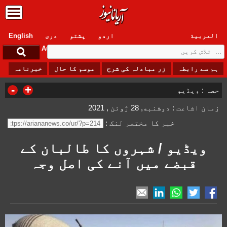
العربیة
اردو
پشتو
دری
English
Sunday, 9 August , 2026
ہم سے رابطہ
زر مبادلہ کی شرح
موسم کا حال
خبرنامہ
-
+
حصہ :
ویڈیو
زمان اشاعت : دوشنبه, 28 ژوئن , 2021
خبر کا مختصر لنک :
ویڈیو / شہروں کا طالبان کے
قبضے میں آنے کی اصل وجہ