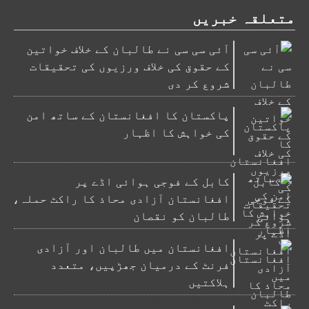
متعلقہ خبریں
آئی سی سی نے طالبان کے خلاف خواتین
کے حقوق کی خلاف ورزیوں کی تحقیقات
شروع کر دی
پاکستان کا افغانستان کے ساتھ امن
کی خواہش کا اظہار
کابل کے فوجی ہوائی اڈے پر
افغانستان آزادی محاذ کا راکٹ حملہ،
طالبان کو نقصان
افغانستان میں طالبان اور آزادی
فرنٹ کے درمیان جھڑپیں، متعدد
ہلاکتیں