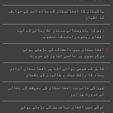
پاکستان کا افغانستان کے ساتھ امن کی خواہش
کا اظہار
روس کا ہندوستانی سمندر تک رسائی کے لیے
افغان ریلوے راستے کا منصوبہ
افغانستان میں داعش-کے کی بڑھتی ہوئی
سرگرمیوں پر عالمی تعاون کی ضرورت
کابل کے فوجی ہوائی اڈے پر افغانستان آزادی
محاذ کا راکٹ حملہ، طالبان کو نقصان
چین کی جانب سے افغانستان کی معیشت کی بحالی
کی ضرورت پر زور
ترکی میں افغان مہاجرین کی بڑھتی ہوئی
گرفتاریوں پر تشویش