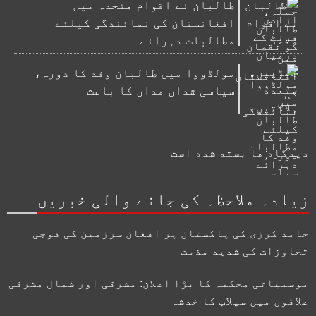
طالبان نے اقوام متحدہ میں
افغانستان کی نمائندگی کیلئے
مطالبات دہرائے
مولڈووا میں طالبان وفد کا دورہ،
سیاسی شداں مداں کا باعث
دیدگاه ها بسته شده است
زیادہ ملاحظہ کی جانے والی خبریں
حامد کرزی کی پاکستان پر افغان سرزمین کی فوجی
تجاوزات کی شدید مذمت
موسمیاتی محکمہ کا بڑا اعلان: مشرقی اور شمال مشرقی
علاقوں میں سیلاب کا خدشہ