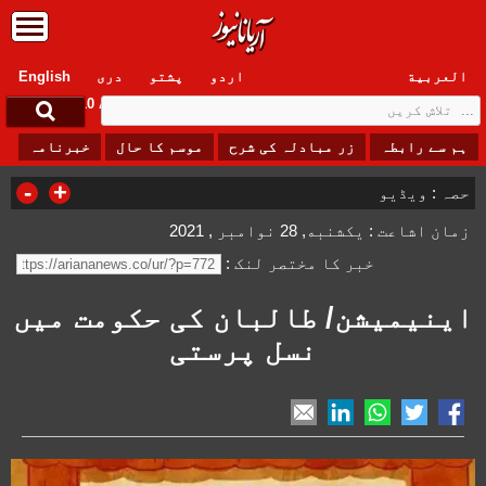
العربیة
اردو
پشتو
دری
English
Monday, 10 August , 2026
ہم سے رابطہ
زر مبادلہ کی شرح
موسم کا حال
خبرنامہ
-
+
حصہ :
ویڈیو
زمان اشاعت : یکشنبه, 28 نوامبر , 2021
خبر کا مختصر لنک :
اینیمیشن/ طالبان کی حکومت میں
نسل پرستی