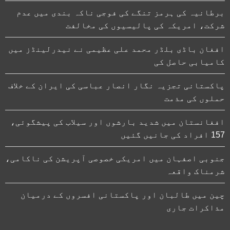
برطانیہ کی ہرمز تنگے کی فوجی ناکہ بندی میں عدم
شرکت، امریکہ کی پالیسیوں کی مخالفت
افغان باڈی بلڈر محمد علی عظیمی نے نیدرلینڈز میں
کامیابی حاصل کی
پاکستانی تجزیہ نگار انصار عباسی کی ایران کے خلاف
حملوں کی مذمت
افغانستان میں شدید بارشوں اور سیلاب کی پیشگوئی،
157 افراد کی جانیں گئیں
جنوبی اصفہان میں امریکی خصوصی آپریشن کی ناکامی،
شرمناک واقعہ
چین میں طالبان اور پاکستانی افسروں کے درمیان
مذاکرات جاری