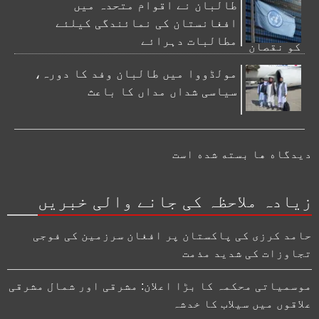
طالبان نے اقوام متحدہ میں
افغانستان کی نمائندگی کیلئے
مطالبات دہرائے
مولڈووا میں طالبان وفد کا دورہ،
سیاسی شداں مداں کا باعث
دیدگاه ها بسته شده است
زیادہ ملاحظہ کی جانے والی خبریں
حامد کرزی کی پاکستان پر افغان سرزمین کی فوجی
تجاوزات کی شدید مذمت
موسمیاتی محکمہ کا بڑا اعلان: مشرقی اور شمال مشرقی
علاقوں میں سیلاب کا خدشہ