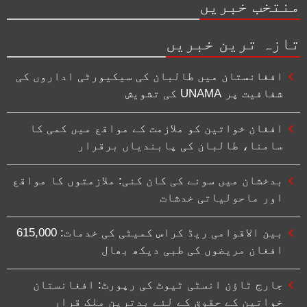
منتخب خبریں
تازہ ترین خبریں
افغانستان میں طالبان کی سیکیورٹی اداروں کی
شفافیت پر UNAMA کی تشویش
افغان خواتین کو ملازمت کے مواقع میں کمی کا
سامنا، طالبان کی پابندیاں برقرار
بدخشان میں سونے کی کان کنی: ملازمتوں کا مواقع
اور ماحولیاتی خدشات
بین الاقوامی ریڈ کراس کمیٹی کی خدمات: 615,000
افغان مریضوں کی طبی دیکھ بھال
جارج ٹاؤن انسٹی ٹیوٹ کی رپورٹ: افغانستان
خواتین کے حقوق کے لئے بدترین ملک قرار