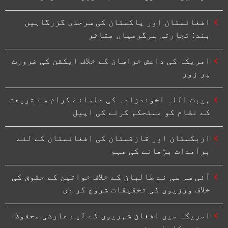
افغانستان اور پاکستان کی سرحدی گزرگاہیں
بند: تجارتی سرگرمیاں متاثر
امریکہ کی داعش خراسان کے خلاف ایکشن کی ضرورت
پر زور
ہیبت اللہ اخوندزادہ کی علمائے کرام سے شریعت
کے نظام کو مستحکم کرنے کی اپیل
ازبکستان اور قازقستان کی افغانستان کے لئے
برآمدات بڑھانے کی مہم
آئی سی سی نے طالبان کے خلاف خواتین کے حقوق کی
خلاف ورزیوں کی تحقیقات شروع کر دی
امریکہ میں افغان شہریوں کے لیے عارضی محفوظ
حیثیت کا بل پیش