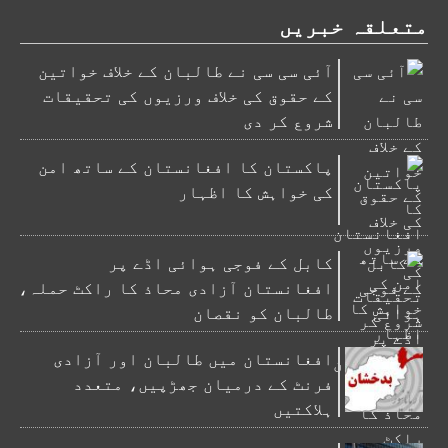
متعلقہ خبریں
آئی سی سی نے طالبان کے خلاف خواتین
کے حقوق کی خلاف ورزیوں کی تحقیقات
شروع کر دی
پاکستان کا افغانستان کے ساتھ امن
کی خواہش کا اظہار
کابل کے فوجی ہوائی اڈے پر
افغانستان آزادی محاذ کا راکٹ حملہ،
طالبان کو نقصان
افغانستان میں طالبان اور آزادی
فرنٹ کے درمیان جھڑپیں، متعدد
ہلاکتیں