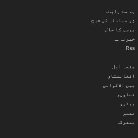
ہم سے رابطہ
زر مبادلہ کی شرح
موسم کا حال
خبرنامہ
Rss
صفحہ اول
افغانستان
بین الاقوامی
تصاویر
ویڈیو
میمو
متفرقہ