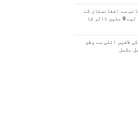
انب سے افغانستان کے
انسانی فنڈ کے لیے 9 ملین ڈالر کا
ی لاشیں اٹلی سے وطن
مل مکمل