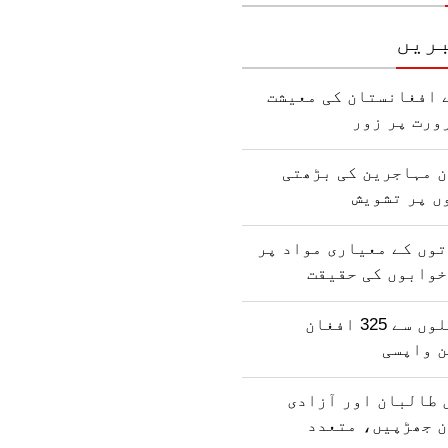
ریں
 افغانستان کی معیشت
ورت پر زور
ن مہاجرین کی بڑھتی
ں پر تشویش
وں کے معیاری مواد پر
خوابوں کی حقیقت
پاکستان کی جیلوں سے 325 افغان
ن واپسی
 طالبان اور آزادی
ن جھڑپیں، متعدد