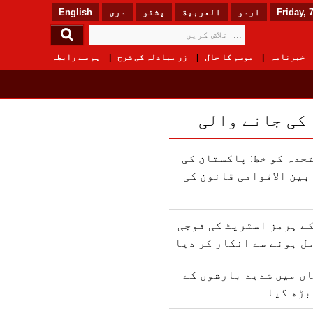
Friday, 
اردو
العربیة
پشتو
دری
English
خبرنامہ
موسم کا حال
زر مبادلہ کی شرح
ہم سے رابطہ
 کی جانے والی
حدہ کو خط: پاکستان کی
ین الاقوامی قانون کی
ے ہرمز اسٹریٹ کی فوجی
ل ہونے سے انکار کر دیا
ن میں شدید بارشوں کے
بڑھ گیا