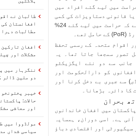
ہلاکتیں
راست میں لیے گئے افراد میں
پاس افغان کارڈ (ACC) تھا یا قانونی دستاویزات کی کمی
طالبان نے اقو
افغانستان کی 
تھی؛ تاہم، سب سے حیران کن پہلو یہ ہے کہ حراست میں لیے گئے 24%
مطالبات دہرائ
 تھے۔
ر اقوام متحدہ کے رسمی تحفظ
افغان تارکین و
ل تصور سمجھا جاتا تھا۔ یہ
مشکلات اور چیل
 جانب سے دو نئے ایگزیکٹو
ننگرہار میں پا
افغانوں کو دارالحکومت اور
دو ملین ڈالر ک
ڈی) سے جبری بے دخل کرنا اور
خیبر پختونخوا
تھ بحران
حالات: پاکستان
اور معاشی مشکل
کہ پاکستان میں افغان خاندانوں
آئی ہے۔ اسی دوران، ہمسایہ
مولڈووا میں ط
 سیکیورٹی اور اقتصادی دباؤ
سیاسی شداں مدا