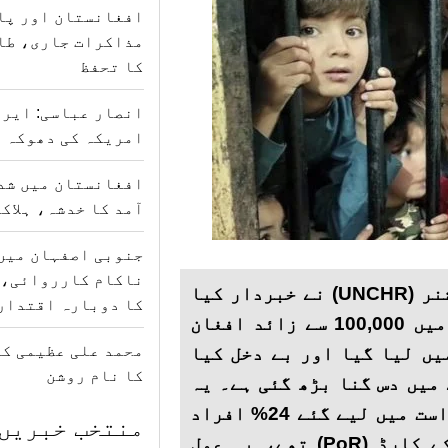
افغانستان اور پا
مذاکرات جاری، طا
کا تحفظ
انصار عباسی: ایرا
امریکہ کی دھوکہ د
افغانستان میں شدی
آمد کا خدشہ، ہلاکتوں کی
جنوبی اصفہان میں
ناکام کارروائی، 
اقوام متحدہ کے پناہ گزینوں کے کمشنر (UNCHR) نے خبردار کیا
کا دوبارہ اقتدار
ہے کہ سال 2025 کے پہلے دس مہینوں میں 100,000 سے زائد افغان
محمد علی عظیمی کی
یں لیا گیا اور بے دخل کیا
کا نام روشن
میں دس گنا بڑھ گئی ہے۔ یہ
تشویشناک رپورٹ ظاہر کرتی ہے کہ حراست میں لیے گئے 24% افراد
منتخب خبریں
کے پاس پناہ گزینوں کی رجسٹریشن کے کارڈ (PoR) تھے، یہ عمل