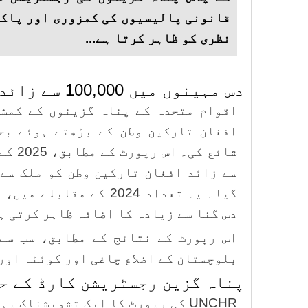
قانونی پالیسیوں کی کمزوری اور پاکس
نظری کو ظاہر کرتا ہے...
دس مہینوں میں 100,000 سے زائد افراد کی گرفتاری
افغان تارکین وطن کے بڑھتے ہوئے بح
سے زائد افغان تارکین وطن کو ملک سے 
دس گنا سے زیادہ کا اضافہ ظاہر کرتی ہ
اس رپورٹ کے نتائج کے مطابق، سب سے
بلوچستان کے اضلاع چاغی اور کوئٹہ اور
پناہ گزین رجسٹریشن کارڈ کے ح
UNCHR کی رپورٹ کا ایک تشویشناک 