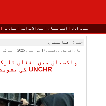
صفحہ اول
افغانستان
بین الاقوامی
تصاویر
حصہ :
افغانستان
زمان اشاعت : دوشنبه, 17 نوامبر , 2025
خبر کا م
پاکستان میں افغان تارکی
UNCHR کی تشویشناک رپورٹ