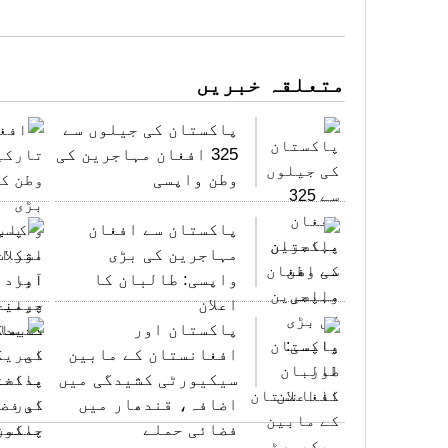
متعلقہ خبریں
پاکستان کی جیلوں سے
325 افغان مہاجرین کی
وطن واپسی
پاکستان سے افغان
مہاجرین کی بڑی
واپسی: طالبان کا
اعلان
پاکستان اور
افغانستان کے مابین
سیکیورٹی کشیدگی میں
اضافہ، قندھار میں
فضائی حملے