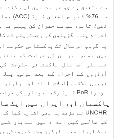
سے متعلق ہے جو حراست میں لیے گئے۔ ح
سے 76% کے 
افراد پناہ گزینوں کی رجسٹریشن کے کارڈ (PoR) کے حامل
یہ گروپ اس سال تک پاکستانی حکومت او
میں تھے، اور ان کی حراست کو ناقاب
تبدیلی اس سال پاکستانی حکومت کی
آرڈروں کے اجراء کے بعد ہوئی: پہلا 
قریبی علاقوں (اسلام آباد اور راولپن
دوسرا PoR کارڈ رکھنے والوں کی حراست کا دائرہ بڑھانا۔
پاکستان اور ایران میں ایک سا
UNCHR نے مزید یہ بھی اشارہ کیا 
کو عالمی کیش امداد میں نمایاں کمی 
ملک ایران میں تارکین وطن کمیونٹی پر