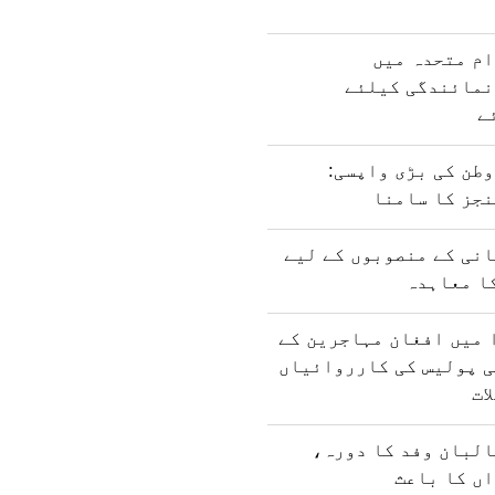
ام متحدہ میں
نمائندگی کیلئے
ے
طن کی بڑی واپسی:
نجز کا سامنا
نی کے منصوبوں کے لیے
ا معاہدہ
 میں افغان مہاجرین کے
ی پولیس کی کارروائیاں
ات
البان وفد کا دورہ،
ں کا باعث