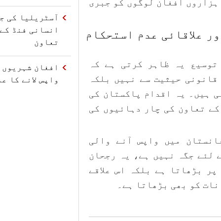
 ہزاروں افغان لوگوں کو جبری
آسٹریلیا کی ج
ر علاقائی عدم استحکام
تعاون
ں توسیع یہ ظاہر کرتی ہے کہ
افغان شہریوں ک
قانونی حیثیت سے نہیں بلکہ
واپس لانے کا ع
ی ہیں۔ یہ اقدام پاکستان کی
کے تعاون کی چار دہائیوں کی
انستان میں واپس آنے والی
 لئے جگہ نہیں ہے، یہ رجحان
پر بڑھاتا ہے بلکہ اس علاقے
نات کو بھی بڑھاتا ہے۔