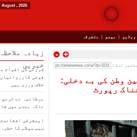
7 August , 2026
ویڈیو
میمو
متفرقہ
زیادہ ملاحظہ
-
+
خبریں
ختصر لنک :
کرزئی کی اقوام مت
فوجی کارروائیاں ب
ن وطن کی بے دخلی:
خلاف ورزی ہیں
برطانیہ نے ٹرمپ ک
ناکہ بندی میں شام
ایمشرقی افغانستا
سبب سیلاب کا خطرہ 