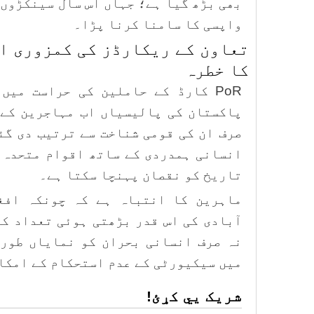
بھی بڑھ گیا ہے؛ جہاں اس سال سینکڑوں
واپسی کا سامنا کرنا پڑا۔
تعاون کے ریکارڈز کی کمزوری او
کا خطرہ
PoR کارڈ کے حاملین کی حراست می
پاکستان کی پالیسیاں اب مہاجرین کے 
صرف ان کی قومی شناخت سے ترتیب دی گئ
انسانی ہمدردی کے ساتھ اقوام متحدہ 
تاریخ کو نقصان پہنچا سکتا ہے۔
ماہرین کا انتباہ ہے کہ چونکہ افغ
آبادی کی اس قدر بڑھتی ہوئی تعداد کے
نہ صرف انسانی بحران کو نمایاں طور 
میں سیکیورٹی کے عدم استحکام کے امکا
شریک یي کړئ!