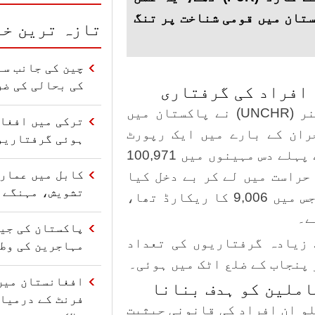
تان میں قومی شناخت پر تنگ
تازہ ترین خب
چین کی جانب سے
کی بحالی کی ضر
اقوام متحدہ کے پناہ گزینوں کے کمشنر (UNCHR) نے پاکستان میں
ترکی میں افغا
ران کے بارے میں ایک رپورٹ
ہوئی گرفتاریو
شائع کی۔ اس رپورٹ کے مطابق، 2025 کے پہلے دس مہینوں میں 100,971
کابل میں عمارت
حراست میں لے کر بے دخل کیا
تشویش، مہنگے 
گیا۔ یہ تعداد 2024 کے مقابلے میں، جس میں 9,006 کا ریکارڈ تھا،
ے۔
 زیادہ گرفتاریوں کی تعداد
مہاجرین کی وط
 پنجاب کے ضلع اٹک میں ہوئی۔
افغانستان میں
املین کو ہدف بنانا
فرنٹ کے درمیا
پہلو ان افراد کی قانونی حیثیت