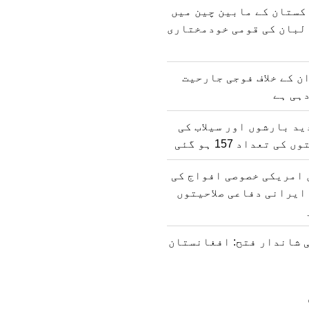
کستان کے مابین چین میں
لبان کی قومی خودمختاری
ن کے خلاف فوجی جارحیت
ہی ہے
د بارشوں اور سیلاب کی
 تعداد 157 ہو گئی
 امریکی خصوصی افواج کی
ایرانی دفاعی صلاحیتوں
 شاندار فتح: افغانستان