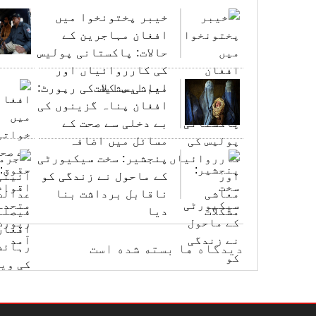
خیبر پختونخوا میں
افغان مہاجرین کے
حالات: پاکستانی پولیس
کی کارروائیاں اور
معاشی مشکلات
ایم ایس ایف کی رپورٹ:
افغان پناہ گزینوں کی
بے دخلی سے صحت کے
مسائل میں اضافہ
پنجشیر: سخت سیکیورٹی
کے ماحول نے زندگی کو
ناقابل برداشت بنا
دیا
دیدگاه ها بسته شده است