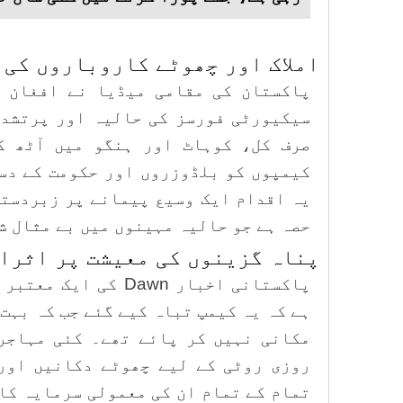
املاک اور چھوٹے کاروباروں کی 
پاکستان کی مقامی میڈیا نے افغان پ
سیکیورٹی فورسز کی حالیہ اور پرتشدد
صرف کل، کوہاٹ اور ہنگو میں آٹھ ک
کیمپوں کو بلڈوزروں اور حکومت کے دس
یہ اقدام ایک وسیع پیمانے پر زبردستی
حصہ ہے جو حالیہ مہینوں میں بے مثال ش
پناہ گزینوں کی معیشت پر اثرا
پاکستانی اخبار Dawn ک
ہے کہ یہ کیمپ تباہ کیے گئے جب کہ بہت 
مکانی نہیں کر پائے تھے۔ کئی مہاجر
روزی روٹی کے لیے چھوٹے دکانیں اور
تمام کے تمام ان کی معمولی سرمایہ کا