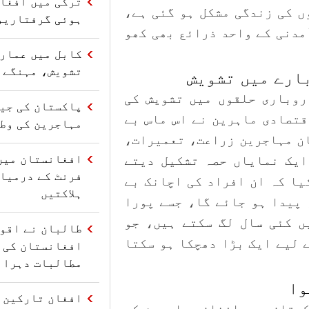
ترکی میں افغا
ں کی زندگی مشکل ہو گئی ہے،
ہوئی گرفتاریو
مدنی کے واحد ذرائع بھی کھو
کابل میں عمارت
تشویش، مہنگے 
ارے میں تشویش
روباری حلقوں میں تشویش کی
قتصادی ماہرین نے اس ماس بے
مہاجرین کی وط
ان مہاجرین زراعت، تعمیرات،
افغانستان میں
ایک نمایاں حصہ تشکیل دیتے
فرنٹ کے درمیا
یا کہ ان افراد کی اچانک بے
ہلاکتیں
 پیدا ہو جائے گا، جسے پورا
ں کئی سال لگ سکتے ہیں، جو
طالبان نے اقو
 لیے ایک بڑا دھچکا ہو سکتا
افغانستان کی 
مطالبات دہرائ
وا
افغان تارکین و
کستان میں افغان مہاجرین کے