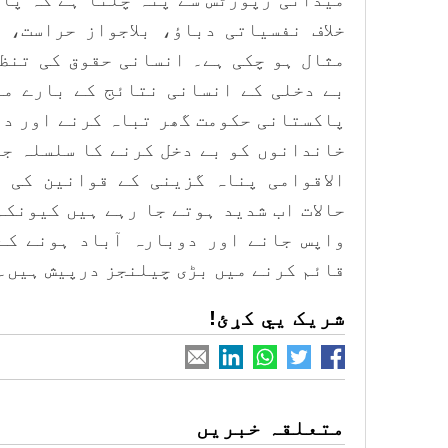
خلاف نفسیاتی دباؤ، بلاجواز حراست، 
مثال ہو چکی ہے۔ انسانی حقوق کی تنظ
بے دخلی کے انسانی نتائج کے بارے می
پاکستانی حکومت گھر تباہ کرنے اور دہ
خاندانوں کو بے دخل کرنے کا سلسلہ جا
الاقوامی پناہ گزینی کے قوانین کی 
حالات اب شدید ہوتے جا رہے ہیں کیونک
واپس جانے اور دوبارہ آباد ہونے کے
قائم کرنے میں بڑی چیلنجز درپیش ہیں۔
شریک یي کړئ!
متعلقہ خبریں