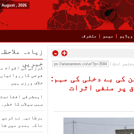
7 August , 2026
ویڈیو
میمو
متفرقہ
زیادہ ملاحظہ
-
+
خبریں
ختصر لنک :
کرزئی کی اقوام مت
فوجی کارروائیاں ب
 کی بے دخلی کی مہم:
خلاف ورزی ہیں
 پر منفی اثرات
ایمشرقی افغانستا
سبب سیلاب کا خطرہ 
برطانیہ نے ٹرمپ ک
ناکہ بندی میں شام