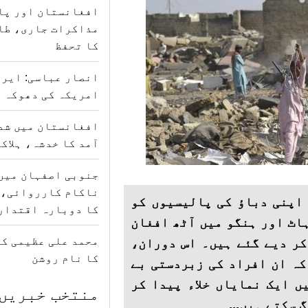
افغانستان اور پا
مذاکرات جاری، طا
کا تحفظ
انصار عباسی: ایرا
امریکہ کی دھوکہ د
افغانستان میں شدی
آمد کا خدشہ، ہلاکتوں کی
جنوبی اصفہان میں
ناکام کارروائی، 
 اپنی دباؤ کی پالیسیوں کو
کا دوبارہ اقتدار
اٹ اور ہنگو میں آٹھ افغان
محمد علی عظیمی کی
کر دیے گئے ہیں۔ اس دوران،
کا نام روشن
کہ ان افراد کی زبردستی بے
ں ایک نمایاں خلاء پیدا کر
منتخب خبریں
 سکتے ہیں...