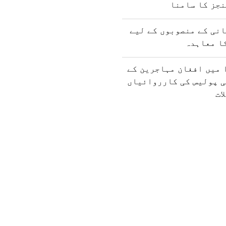
نجز کا سامنا
نی کے منصوبوں کے لیے
ا معاہدہ
 میں افغان مہاجرین کے
ی پولیس کی کارروائیاں
ات