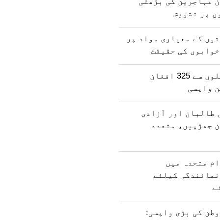
ن مہاجرین کی بڑھتی
ں پر تشویش
وں کے معیاری مواد پر
خوابوں کی حقیقت
پاکستان کی جیلوں سے 325 افغان
ن واپسی
 طالبان اور آزادی
ن جھڑپیں، متعدد
ام متحدہ میں
نمائندگی کیلئے
ے
طن کی بڑی واپسی: