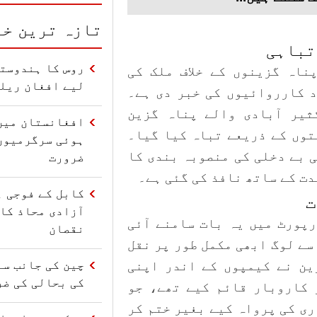
تازہ ترین خب
تباہی
روس کا ہندوستا
ناہ گزینوں کے خلاف ملک کی
لیے افغان ریل
 کارروائیوں کی خبر دی ہے۔
ثیر آبادی والے پناہ گزین
افغانستان میں
توں کے ذریعے تباہ کیا گیا۔
ہوئی سرگرمیوں
 بے دخلی کی منصوبہ بندی کا
ضرورت
دت کے ساتھ نافذ کی گئی ہے۔
کابل کے فوجی ہ
ت
آزادی محاذ کا 
ی ایک معتبر رپورٹ میں یہ بات سامنے آئی
نقصان
سے لوگ ابھی مکمل طور پر نقل
چین کی جانب سے
ین نے کیمپوں کے اندر اپنی
کی بحالی کی ضر
 کاروبار قائم کیے تھے، جو
ری کی پرواہ کیے بغیر ختم کر