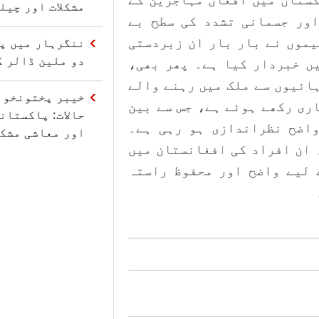
مشکلات اور چیل
اور جسمانی تشدد کی سطح بے
یموں نے بار بار ان زبردستی
ننگرہار میں پا
دو ملین ڈالر ک
ں خبردار کیا ہے۔ پھر بھی،
ائیوں سے ملک میں رہنے والے
خیبر پختونخوا
ری رکھے ہوئے ہے، جس سے بین
حالات: پاکستان
واضح نظراندازی ہو رہی ہے۔
اور معاشی مشکل
ہ ان افراد کی افغانستان میں
 لیے واضح اور محفوظ راستہ