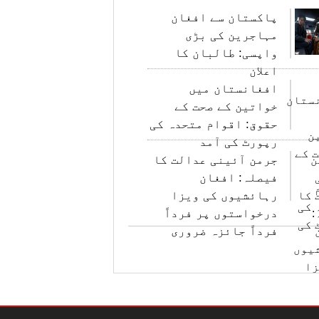
پاکستان سے افغان
مہاجرین کی بڑی
واپسی: طالبان کا
اعلان
افغانستان میں
خواتین کے صحت کے
حقوق: اقوام متحدہ کی
رپورٹ کی آمد
جرمن آئینی عدالت کا
فیصلہ: افغان
رہائشیوں کی ویزا
درخواستوں پر فرداً
فرداً جائزہ ضروری