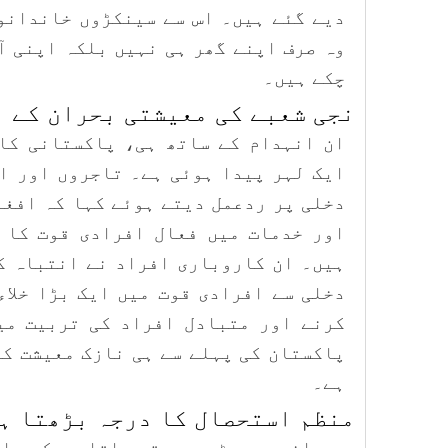
دیے گئے ہیں۔ اس سے سینکڑوں خاندانو
وہ صرف اپنے گھر ہی نہیں بلکہ اپنی آ
چکے ہیں۔
نجی شعبے کی معیشتی بحران کے ب
ان انہدام کے ساتھ ہی، پاکستانی کا
ایک لہر پیدا ہوئی ہے۔ تاجروں اور ا
دخلی پر ردعمل دیتے ہوئے کہا کہ افغ
اور خدمات میں فعال افرادی قوت کا 
ہیں۔ ان کاروباری افراد نے انتباہ ک
دخلی سے افرادی قوت میں ایک بڑا خلاء
کرنے اور متبادل افراد کی تربیت می
پاکستان کی پہلے سے ہی نازک معیشت کے
ہے۔
منظم استحصال کا درجہ بڑھتا ہ
میدانی رپورٹس سے پتہ چلتا ہے کہ پا