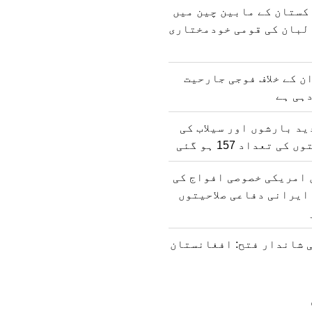
کستان کے مابین چین میں
لبان کی قومی خودمختاری
ن کے خلاف فوجی جارحیت
ہی ہے
د بارشوں اور سیلاب کی
 تعداد 157 ہو گئی
 امریکی خصوصی افواج کی
ایرانی دفاعی صلاحیتوں
 شاندار فتح: افغانستان