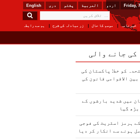
Friday, 
اردو
العربیة
پشتو
دری
English
خبرنامہ
موسم کا حال
زر مبادلہ کی شرح
ہم سے رابطہ
 کی جانے والی
حدہ کو خط: پاکستان کی
ین الاقوامی قانون کی
ن میں شدید بارشوں کے
بڑھ گیا
ے ہرمز اسٹریٹ کی فوجی
ل ہونے سے انکار کر دیا