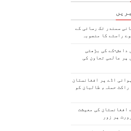
ریں
نی سمندر تک رسائی کے
وے راستے کا منصوبہ
 داعش-کے کی بڑھتی
 پر عالمی تعاون کی
وائی اڈے پر افغانستان
راکٹ حملہ، طالبان کو
 افغانستان کی معیشت
ورت پر زور