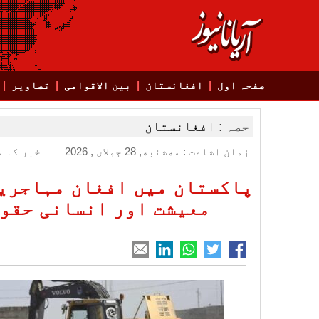
صفحہ اول
افغانستان
بین الاقوامی
تصاویر
حصہ :
افغانستان
زمان اشاعت : سه‌شنبه, 28 جولای , 2026
خبر کا م
پاکستان میں افغان مہاجرین
معیشت اور انسانی حقوق