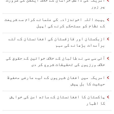
پر زور
ہیبت اللہ اخوندزادہ کی علمائے کرام سے شریعت
کے نظام کو مستحکم کرنے کی اپیل
ازبکستان اور قازقستان کی افغانستان کے لئے
برآمدات بڑھانے کی مہم
آئی سی سی نے طالبان کے خلاف خواتین کے حقوق کی
خلاف ورزیوں کی تحقیقات شروع کر دی
امریکہ میں افغان شہریوں کے لیے عارضی محفوظ
حیثیت کا بل پیش
پاکستان کا افغانستان کے ساتھ امن کی خواہش
کا اظہار