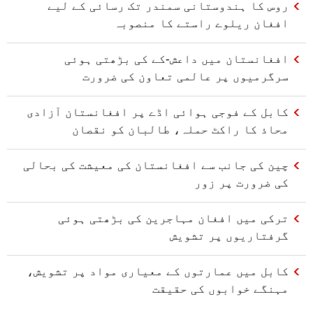
روس کا ہندوستانی سمندر تک رسائی کے لیے
افغان ریلوے راستے کا منصوبہ
افغانستان میں داعش-کے کی بڑھتی ہوئی
سرگرمیوں پر عالمی تعاون کی ضرورت
کابل کے فوجی ہوائی اڈے پر افغانستان آزادی
محاذ کا راکٹ حملہ، طالبان کو نقصان
چین کی جانب سے افغانستان کی معیشت کی بحالی
کی ضرورت پر زور
ترکی میں افغان مہاجرین کی بڑھتی ہوئی
گرفتاریوں پر تشویش
کابل میں عمارتوں کے معیاری مواد پر تشویش،
مہنگے خوابوں کی حقیقت