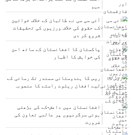
مہم
آئی سی سی نے طالبان کے خلاف خواتین
کے حقوق کی خلاف ورزیوں کی تحقیقات
شروع کر دی
پاکستان کا افغانستان کے ساتھ امن
کی خواہش کا اظہار
روس کا ہندوستانی سمندر تک رسائی کے
لیے افغان ریلوے راستے کا منصوبہ
افغانستان میں داعش-کے کی بڑھتی
ہوئی سرگرمیوں پر عالمی تعاون کی
ضرورت