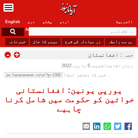
العربیة
اردو
پشتو
دری
English
Sunday, 9 August , 2026
ہم سے رابطہ
زر مبادلہ کی شرح
موسم کا حال
خبرنامہ
-
+
حصہ :
افغانستان
زمان اشاعت : شنبه, 5 مارس , 2022
خبر کا مختصر لنک :
یورپی یونین: افغانستانی
خواتین کو حکومت میں شامل کرنا
چاہیے