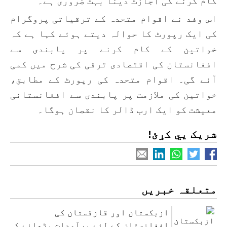
کام کرنے کی اجازت دینا بہت ضروری ہے۔
اس وفد نے اقوام متحدہ کے ترقیاتی پروگرام
کی ایک رپورٹ کا حوالہ دیتے ہوئے کہا ہے کہ
خواتین کے کام کرنے پر پابندی سے
افغانستان کی اقتصادی ترقی کی شرح میں کمی
آئے گی۔ اقوام متحدہ کی رپورٹ کے مطابق،
خواتین کی ملازمت پر پابندی سے افغانستانی
معیشت کو ایک ارب ڈالر کا نقصان ہوگا۔
شریک یي کړئ!
متعلقہ خبریں
ازبکستان اور قازقستان کی
افغانستان کے لئے برآمدات بڑھانے کی