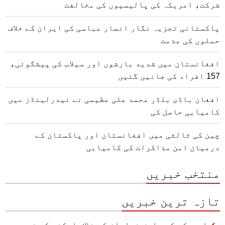
شرکت، امریکہ کی پالیسیوں کی مخالفت
پاکستانی تجزیہ نگار انصار عباسی کی ایران کے خلاف
حملوں کی مذمت
افغانستان میں شدید بارشوں اور سیلاب کی پیشگوئی،
157 افراد کی جانیں گئیں
افغان باڈی بلڈر محمد علی عظیمی نے نیدرلینڈز میں
کامیابی حاصل کی
چین کی ثالثی میں افغانستان اور پاکستان کے
درمیان امن مذاکرات کی کامیابی
منتخب خبریں
تازہ ترین خبریں
امریکہ کی داعش خراسان کے خلاف ایکشن کی ضرورت