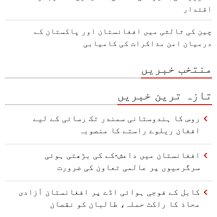
اقتدار
چین کی ثالثی میں افغانستان اور پاکستان کے
درمیان امن مذاکرات کی کامیابی
منتخب خبریں
تازہ ترین خبریں
روس کا ہندوستانی سمندر تک رسائی کے لیے
افغان ریلوے راستے کا منصوبہ
افغانستان میں داعش-کے کی بڑھتی ہوئی
سرگرمیوں پر عالمی تعاون کی ضرورت
کابل کے فوجی ہوائی اڈے پر افغانستان آزادی
محاذ کا راکٹ حملہ، طالبان کو نقصان