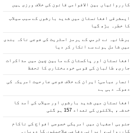
کارروائیاں بین الاقوامی قانون کی خلاف ورزی ہیں
ایمشرقی افغانستان میں شدید بارشوں کے سبب سیلاب
کا خطرہ بڑھ گیا
برطانیہ نے ٹرمپ کے ہرمز اسٹریٹ کی فوجی ناکہ بندی
میں شامل ہونے سے انکار کر دیا
افغانستان اور پاکستان کے مابین چین میں مذاکرات
جاری، طالبان کی قومی خودمختاری کا تحفظ
انصار عباسی: ایران کے خلاف فوجی جارحیت امریکہ کی
دھوکہ دہی ہے
افغانستان میں شدید بارشوں اور سیلاب کی آمد کا
خدشہ، ہلاکتوں کی تعداد 157 ہو گئی
جنوبی اصفہان میں امریکی خصوصی افواج کی ناکام
کارروائی، ایرانی دفاعی صلاحیتوں کا دوبارہ