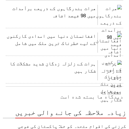
هرات بندرگاہوں کے ذریعے برآمدات
میں 98 فیصد اضافہ
افغانستان دنیا میں امدادی کارکنوں
کے لیے خطرناک ترین ملک میں شامل
ہرات کے زلزلہ زدگان شدید مشکلات کا
شکار ہیں
دیدگاه ها بسته شده است
زیادہ ملاحظہ کی جانے والی خبریں
کرزئی کی اقوام متحدہ کو خط: پاکستان کی فوجی