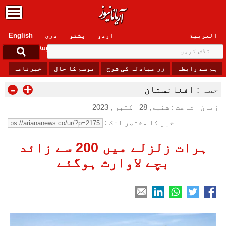
العربیة
اردو
پشتو
دری
English
Friday, 7 August , 2026
ہم سے رابطہ
زر مبادلہ کی شرح
موسم کا حال
خبرنامہ
-
+
حصہ :
افغانستان
زمان اشاعت : شنبه, 28 اکتبر , 2023
خبر کا مختصر لنک :
ہرات زلزلے میں 200 سے زائد
بچے لاوارث ہوگئے