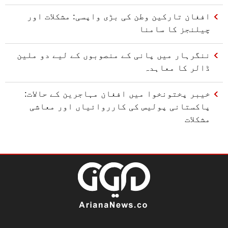
افغان تارکین وطن کی بڑی واپسی: مشکلات اور
چیلنجز کا سامنا
ننگرہار میں پانی کے منصوبوں کے لیے دو ملین
ڈالر کا معاہدہ
خیبر پختونخوا میں افغان مہاجرین کے حالات:
پاکستانی پولیس کی کارروائیاں اور معاشی
مشکلات