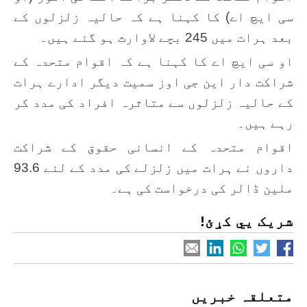
سی ایچ اے) کا کہنا ہے کہ حالیہ زلزلوں کے
بعد ہرات میں 245 بچے لاوارث ہو گئے ہیں۔
او سی ایچ اے کا کہنا ہے کہ اقوام متحدہ کے
شراکت دار این جی اوز سمیت دیگر ادارے ہرات
کے حالیہ زلزلوں سے متاثرہ افراد کی مدد کر
رہے ہیں۔
اقوام متحدہ کے انسانی حقوق کے شراکت
داروں نے ہرات میں زلزلے کی مدد کے لئے 93.6
ملین ڈالر کی درخواست کی ہے۔
شریک یي کړئ!
متعلقہ خبریں