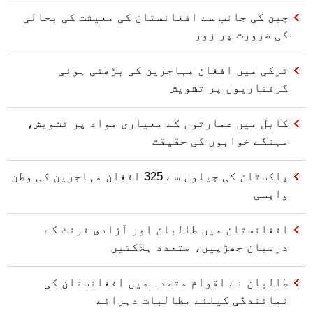
چین کی جانب سے افغانستان کی معیشت کی بحالی
کی ضرورت پر زور
ترکی میں افغان مہاجرین کی بڑھتی ہوئی
گرفتاریوں پر تشویش
کابل میں عمارتوں کے معیاری مواد پر تشویش،
مہنگے خوابوں کی حقیقت
پاکستان کی جیلوں سے 325 افغان مہاجرین کی وطن
واپسی
افغانستان میں طالبان اور آزادی فرنٹ کے
درمیان جھڑپیں، متعدد ہلاکتیں
طالبان نے اقوام متحدہ میں افغانستان کی
نمائندگی کیلئے مطالبات دہرائے