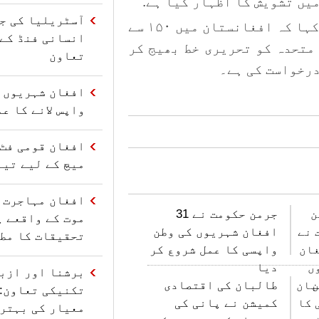
یں تشویش کا اظہار کیا ہے.
آسٹریلیا کی ج
بین الاقوامی صحافیوں کی تنظیم نے ہے کہا کہ افغانستان میں ۱۵۰ سے
 متحدہ کو تحریری خط بھیج کر
تعاون
درخواست کی ہے۔
افغان شہریوں ک
واپس لانے کا ع
افغان قومی فٹ 
میچ کے لیے تیا
جرمن حکومت نے 31
موت کے واقعے پ
افغان شہریوں کی وطن
تحقیقات کا مط
واپسی کا عمل شروع کر
دیا
برشنا اور ازب
طالبان کی اقتصادی
تکنیکی تعاون: 
کمیشن نے پانی کی
معیار کی بہتر