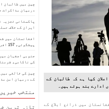
چین میں طالبان ا
درمیان مذاکرات ج
پاکستانی تجزیہ ن
ایران کے خلاف حمل
افغانستان میں شدی
پیشگوئی، 157 افراد کی جانیں گئیں
جنوبی اصفہان میں
کی ناکامی، شرمنا
چین کی ثالثی میں
اعلان کیا ہے کہ طالبان کے
کے درمیان امن مذ
منتخب خبریں
غانستان میں ذرائع ابلاغ کے
تازہ ترین خب