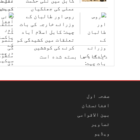
کابل میں نئی حکمت
عملی کی جھلکیاں
روس اور طالبان کے
وزرائے خارجہ کی بات
چیت: کابل اسلام آباد
تعلقات میں کشیدگی کم
کرنے کی کوششیں
دیدگاه ها بسته شده است
صفحہ اول
افغانستان
بین الاقوامی
تصاویر
ویڈیو