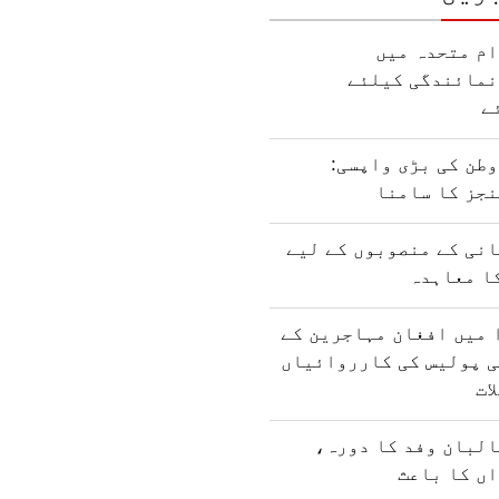
ام متحدہ میں
نمائندگی کیلئے
ے
طن کی بڑی واپسی:
نجز کا سامنا
نی کے منصوبوں کے لیے
ا معاہدہ
 میں افغان مہاجرین کے
ی پولیس کی کارروائیاں
ات
البان وفد کا دورہ،
ں کا باعث