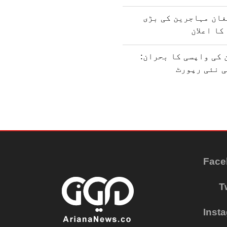
غان مہاجرین کی بڑی
کا اعلان
کی واپسی کا بحران:
ی نئی رپورٹ
Face
T
Inst