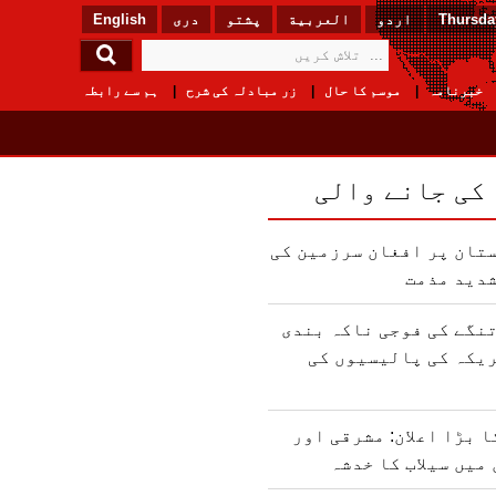
Thursday
اردو
العربیة
پشتو
دری
English
خبرنامہ
موسم کا حال
زر مبادلہ کی شرح
ہم سے رابطہ
 کی جانے والی
تان پر افغان سرزمین کی
شدید مذمت
نگے کی فوجی ناکہ بندی
یکہ کی پالیسیوں کی
 بڑا اعلان: مشرقی اور
میں سیلاب کا خدشہ