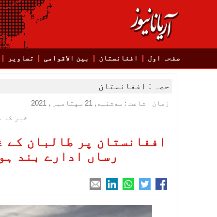
صفحہ اول
افغانستان
بین الاقوامی
تصاویر
حصہ :
افغانستان
زمان اشاعت : سه‌شنبه, 21 سپتامبر , 2021
خبر کا م
رساں ادارے بند ہو