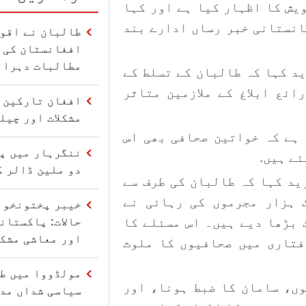
ویش کا اظہار کیا ہے اور کہا
لبان کے تسلط کے بعد ۱۵۳ افغانستانی خبر رساں ادارے بند
طالبان نے اقو
افغانستان کی 
مطالبات دہرائ
ید کہا کہ طالبان کے تسلط کے
صے کے دوران ۷ ہزار ذرائع ابلاغ کے ملازمین متاثر
افغان تارکین و
مشکلات اور چیل
 ہے کہ خواتین صحافی بھی اس
ننگرہار میں پا
ئے ہیں.
دو ملین ڈالر ک
ید کہا کہ طالبان کی طرف سے
 ہزار مجرموں کی رہائی نے
خیبر پختونخوا
حالات: پاکستان
 بڑھا دیے ہیں۔ اس مسئلے کا
اور معاشی مشکل
فتاری میں صحافیوں کا ملوث
مولڈووا میں ط
ں، سامان کا ضبط ہونا، اور
سیاسی شداں مدا