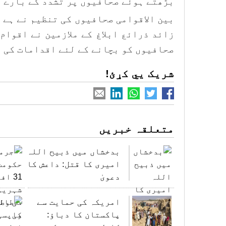
بڑھتے ہوئے صحافیوں پر تشدد کے بارے م
زائد ذرائع ابلاغ کے ملازمین نے اقوام
صحافیوں کو بچانے کے لئے اقدامات کی 
شریک یي کړئ!
متعلقہ خبریں
بدخشاں میں ذبیح اللہ
امیری کا قتل: داعش کا
دعویٰ
امریکہ کی حمایت سے
پاکستان کا دباؤ: