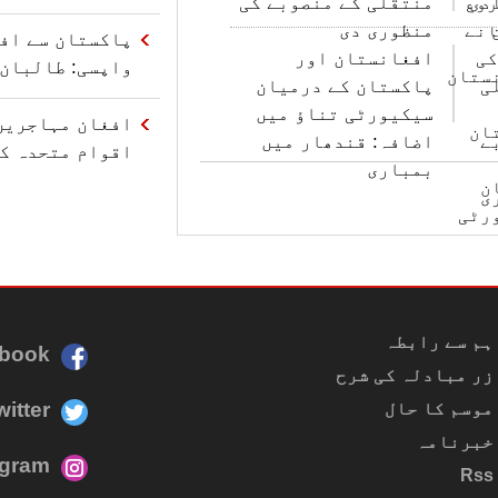
منتقلی کے منصوبے کی
منظوری دی
پاکستان سے اف
افغانستان اور
واپسی: طالبان 
پاکستان کے درمیان
سیکیورٹی تناؤ میں
افغان مہاجرین 
اضافہ: قندھار میں
اقوام متحدہ ک
بمباری
ہم سے رابطہ
book
زر مبادلہ کی شرح
witter
موسم کا حال
خبرنامہ
agram
Rss