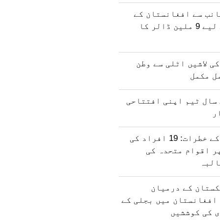
انب سے افغانستان کے
انسانی فنڈ کے لیے 9 ملین ڈالر کا
ی لاشیں اٹلی سے وطن
مل مکمل
سال ٹیم اپنی افتتاحی
ر
افغان مہاجرت کے خطرات: 19 افراد کی
ر اقوام متحدہ کی
البہ
کستان کے درمیان
افغانستان میں بجلی کے
ی کی کوششیں