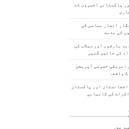
ور پاکستانی افسروں کے
اری
گار انصار عباسی کی
وں کی مذمت
د بارشوں اور سیلاب کی
 امریکی خصوصی آپریشن
ک واقعہ
 افغانستان اور پاکستان
اکرات کی کامیابی
ریں