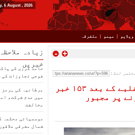
, 6 August , 2026
ویڈیو
میمو
متفرقہ
زیادہ ملاحظہ
-
+
خبریں
حامد کرزی کی پاکس
ختصر لنک :
فوجی تجاوزات کی 
افغانستان پر طالبان کے غلبے کے بعد ۱۵۳ خبر
برطانیہ کی ہرمز ت
نے پر مجبور
میں عدم شرکت، امر
مخالفت
موسمیاتی محکمہ کا
شمال مشرقی علاقوں 