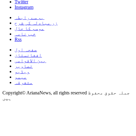
Twitter
Instagram
ہم سے رابطہ
زر مبادلہ کی شرح
موسم کا حال
خبرنامہ
Rss
صفحہ اول
افغانستان
بین الاقوامی
تصاویر
ویڈیو
میمو
متفرقہ
Copyright© ArianaNews, all rights reserved جملہ حقوق محفوظ
ہیں