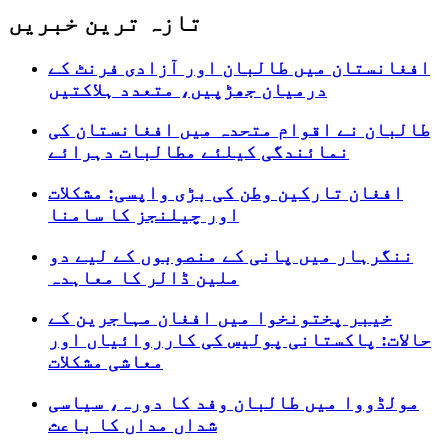
تازہ ترین خبریں
افغانستان میں طالبان اور آزادی فرنٹ کے
درمیان جھڑپیں، متعدد ہلاکتیں
طالبان نے اقوام متحدہ میں افغانستان کی
نمائندگی کیلئے مطالبات دہرائے
افغان تارکین وطن کی بڑی واپسی: مشکلات
اور چیلنجز کا سامنا
ننگرہار میں پانی کے منصوبوں کے لیے دو
ملین ڈالر کا معاہدہ
خیبر پختونخوا میں افغان مہاجرین کے
حالات: پاکستانی پولیس کی کارروائیاں اور
معاشی مشکلات
مولڈووا میں طالبان وفد کا دورہ، سیاسی
شداں مداں کا باعث