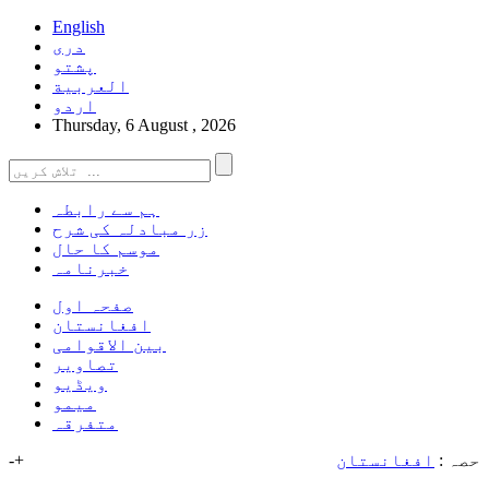
English
دری
پشتو
العربیة
اردو
Thursday, 6 August , 2026
ہم سے رابطہ
زر مبادلہ کی شرح
موسم کا حال
خبرنامہ
صفحہ اول
افغانستان
بین الاقوامی
تصاویر
ویڈیو
میمو
متفرقہ
حصہ :
افغانستان
+
-