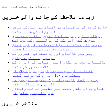
دیدگاه ها بسته شده است
زیادہ ملاحظہ کی جانے والی خبریں
حامد کرزی کی پاکستان پر افغان سرزمین کی فوجی
تجاوزات کی شدید مذمت
برطانیہ کی ہرمز تنگے کی فوجی ناکہ بندی میں
عدم شرکت، امریکہ کی پالیسیوں کی مخالفت
موسمیاتی محکمہ کا بڑا اعلان: مشرقی اور شمال
مشرقی علاقوں میں سیلاب کا خدشہ
چین میں طالبان اور پاکستانی افسروں کے
درمیان مذاکرات جاری
پاکستانی تجزیہ نگار انصار عباسی کی ایران کے
خلاف حملوں کی مذمت
افغانستان میں شدید بارشوں اور سیلاب کی
پیشگوئی، 157 افراد کی جانیں گئیں
جنوبی اصفہان میں امریکی خصوصی آپریشن کی
ناکامی، شرمناک واقعہ
افغان باڈی بلڈر محمد علی عظیمی نے نیدرلینڈز
میں کامیابی حاصل کی
منتخب خبریں