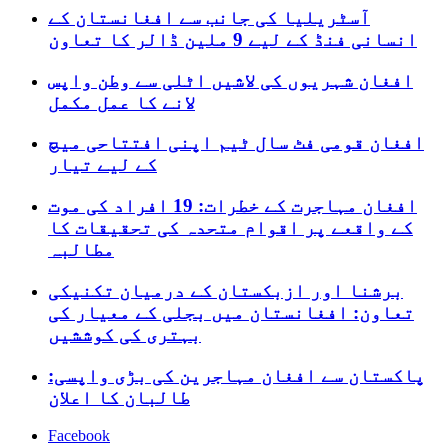
آسٹریلیا کی جانب سے افغانستان کے
انسانی فنڈ کے لیے 9 ملین ڈالر کا تعاون
افغان شہریوں کی لاشیں اٹلی سے وطن واپس
لانے کا عمل مکمل
افغان قومی فٹ سال ٹیم اپنی افتتاحی میچ
کے لیے تیار
افغان مہاجرت کے خطرات: 19 افراد کی موت
کے واقعے پر اقوام متحدہ کی تحقیقات کا
مطالبہ
برشنا اور ازبکستان کے درمیان تکنیکی
تعاون: افغانستان میں بجلی کے معیار کی
بہتری کی کوششیں
پاکستان سے افغان مہاجرین کی بڑی واپسی:
طالبان کا اعلان
Facebook