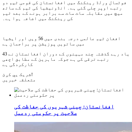
فوٹسال ورلڈ رینکنگ میں افغانستان کی قومی ٹیم دو
رتبے اوپر چلی گئی ہے۔ انڈونیشیا کی ٹیم کے ساتھ
میچ میں مقابلہ سات سات سے برابر ہونے کے بعد ٹیم
کی رینکنگ میں اضافہ ہوا ہے۔
افغان ٹیم عالمی درجہ بندی میں 56 ویں اور ایشیا
میں ساتویں پوزیشن پر براجمان ہے
یاد رہے گذشتہ چند مہینوں کے دوران افغانستان نے 43
رتبے ترقی کی ہے جوکہ ماہرین کے مطابق اچھی
کارکردگی ہے
شریک یي کړئ!
متعلقہ خبریں
افغانستان: چینی شہریوں کی حفاظت کی
صلاحیت پر حکومتی ردعمل