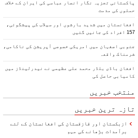
پاکستانی تجزیہ نگار انصار عباسی کی ایران کے خلاف
حملوں کی مذمت
افغانستان میں شدید بارشوں اور سیلاب کی پیشگوئی،
157 افراد کی جانیں گئیں
جنوبی اصفہان میں امریکی خصوصی آپریشن کی ناکامی،
شرمناک واقعہ
افغان باڈی بلڈر محمد علی عظیمی نے نیدرلینڈز میں
کامیابی حاصل کی
منتخب خبریں
تازہ ترین خبریں
ازبکستان اور قازقستان کی افغانستان کے لئے
برآمدات بڑھانے کی مہم