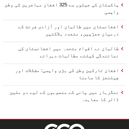
پاکستان کی جیلوں سے 325 افغان مہاجرین کی وطن
واپسی
افغانستان میں طالبان اور آزادی فرنٹ کے
درمیان جھڑپیں، متعدد ہلاکتیں
طالبان نے اقوام متحدہ میں افغانستان کی
نمائندگی کیلئے مطالبات دہرائے
افغان تارکین وطن کی بڑی واپسی: مشکلات اور
چیلنجز کا سامنا
ننگرہار میں پانی کے منصوبوں کے لیے دو ملین
ڈالر کا معاہدہ