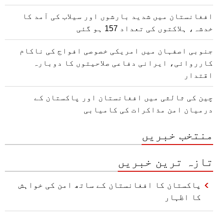
افغانستان میں شدید بارشوں اور سیلاب کی آمد کا
خدشہ، ہلاکتوں کی تعداد 157 ہو گئی
جنوبی اصفہان میں امریکی خصوصی افواج کی ناکام
کارروائی، ایرانی دفاعی صلاحیتوں کا دوبارہ
اقتدار
چین کی ثالثی میں افغانستان اور پاکستان کے
درمیان امن مذاکرات کی کامیابی
منتخب خبریں
تازہ ترین خبریں
پاکستان کا افغانستان کے ساتھ امن کی خواہش
کا اظہار