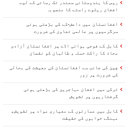
روس کا ہندوستانی سمندر تک رسائی کے لیے
افغان ریلوے راستے کا منصوبہ
افغانستان میں داعش-کے کی بڑھتی ہوئی
سرگرمیوں پر عالمی تعاون کی ضرورت
کابل کے فوجی ہوائی اڈے پر افغانستان آزادی
محاذ کا راکٹ حملہ، طالبان کو نقصان
چین کی جانب سے افغانستان کی معیشت کی بحالی
کی ضرورت پر زور
ترکی میں افغان مہاجرین کی بڑھتی ہوئی
گرفتاریوں پر تشویش
کابل میں عمارتوں کے معیاری مواد پر تشویش،
مہنگے خوابوں کی حقیقت