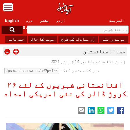
العربیة
اردو
پشتو
دری
English
Saturday, 8 August , 2026
ہم سے رابطہ
زر مبادلہ کی شرح
موسم کا حال
خبرنامہ
-
+
حصہ :
افغانستان
زمان اشاعت : دوشنبه, 14 ژوئن , 2021
خبر کا مختصر لنک :
افغانستانی شہریوں کے لئے ۲۶
کروڑ ڈالر کی نئی امریکی امداد