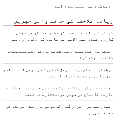
دیدگاه ها بسته شده است
زیادہ ملاحظہ کی جانے والی خبریں
کرزئی کی اقوام متحدہ کو خط: پاکستان کی فوجی
کارروائیاں بین الاقوامی قانون کی خلاف ورزی ہیں
ایمشرقی افغانستان میں شدید بارشوں کے سبب سیلاب
کا خطرہ بڑھ گیا
برطانیہ نے ٹرمپ کے ہرمز اسٹریٹ کی فوجی ناکہ بندی
میں شامل ہونے سے انکار کر دیا
افغانستان اور پاکستان کے مابین چین میں مذاکرات
جاری، طالبان کی قومی خودمختاری کا تحفظ
انصار عباسی: ایران کے خلاف فوجی جارحیت امریکہ کی
دھوکہ دہی ہے