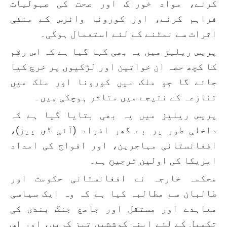
کرنے، مواد خوراک اور صحت کی صہولیات
فراہم کرنے، اور کورونا وائرس کے منفی
اثرات سے نمٹنے کے لئے استعمال ہوگی۔
پریس ریلیز میں یہ بھی کہا گیا ہے کہ اس رقم
کا کچھ حصہ ان خواتین اور لڑکیوں پر خرچ کیا
جائے گا جو ملک میں کورونا اور ملک میں
تنازعہ کے نتیجے میں متاثر ہوچکی ہیں۔
پریس ریلیز میں یہ بھی بتایا گیا ہے کہ
داخلی طور پر بے گھر افراد (آئی ڈی پیز)،
افغانستانی مہاجرین، اور افواج کی امداد
امریکا کی اولین ترجیح ہے۔
محکمہ خارجہ نے افغانستانی حکومت اور
طالبان سے مطالبہ کیا ہے کہ وہ ایک سیاسی
معاہدے اور مستقل اور جامع جنگ بندی کی
تکمیل کے لئے اپنی کوششیں تیز کریں، اور اس