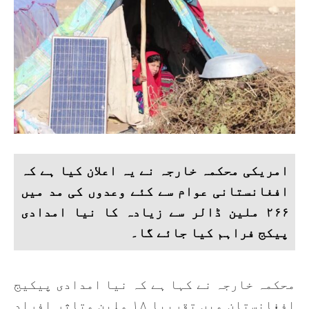
امریکی محکمہ خارجہ نے یہ اعلان کیا ہے کہ
افغانستانی عوام سے کئے وعدوں کی مد میں
۲۶۶ ملین ڈالر سے زیادہ کا نیا امدادی
پیکج فراہم کیا جائے گا۔
محکمہ خارجہ نے کہا ہے کہ نیا امدادی پیکیج
افغانستان میں تقریبا ۱۸ ملین متاثر افراد