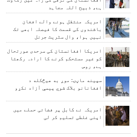
ہے، ذبیح اللہ مجاہد
امریکہ منتقل ہونے والے افغان
باشندوں کی قسمت کا فیصلہ ابھی تک
نہیں ہوا، وال سٹریٹ جرنل
امریکا افغانستان کی سرحدی صورتحال
کو غیر مستحکم کرنے کا ارادہ رکھتا
ہے، روس
سپینه ماڼۍ: موږ به هیڅکله د
افغانانو بلاک شوي پیسې آزاد نکړو
امریکہ نے کابل پر فضائی حملے میں
اپنی غلطی تسلیم کر لی