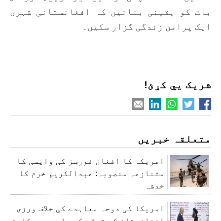
بات کو یقینی بنائیں کہ افغانستانی شہری
ایک پرامن زندگی گزار سکیں۔
شریک یي کړئ!
متعلقہ خبریں
امریکہ کا افغان فورسز کی واپسی کا
متنازعہ منصوبہ: عبدالکریم خرم کا
خدشہ
امریکا کی دوحہ معاہدے کی خلاف ورزی
افغانستان کی ترقی کی راہ میں رکاوٹ