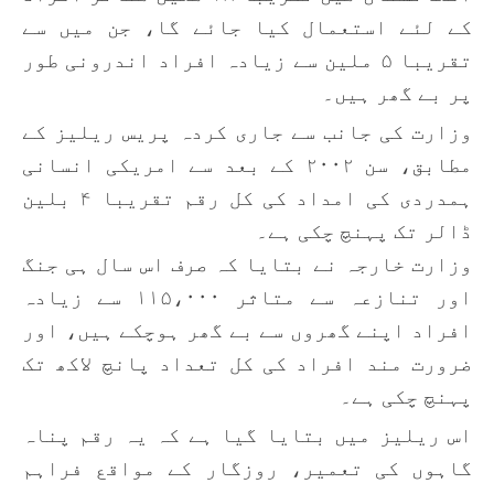
کے لئے استعمال کیا جائے گا، جن میں سے
تقریبا ۵ ملین سے زیادہ افراد اندرونی طور
پر بے گھر ہیں۔
وزارت کی جانب سے جاری کردہ پریس ریلیز کے
مطابق، سن ۲۰۰۲ کے بعد سے امریکی انسانی
ہمدردی کی امداد کی کل رقم تقریبا ۴ بلین
ڈالر تک پہنچ چکی ہے۔
وزارت خارجہ نے بتایا کہ صرف اس سال ہی جنگ
اور تنازعہ سے متاثر ۱۱۵،۰۰۰ سے زیادہ
افراد اپنے گھروں سے بے گھر ہوچکے ہیں، اور
ضرورت مند افراد کی کل تعداد پانچ لاکھ تک
پہنچ چکی ہے۔
اس ریلیز میں بتایا گیا ہے کہ یہ رقم پناہ
گاہوں کی تعمیر، روزگار کے مواقع فراہم