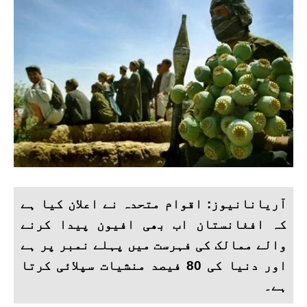
آریانانیوز: اقوام متحدہ نے اعلان کیا ہے
کہ افغانستان اب بھی افیون پیدا کرنے
والے ممالک کی فہرست میں پہلے نمبر پر ہے
اور دنیا کی 80 فیصد منشیات سپلائی کرتا
ہے۔