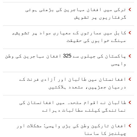
ترکی میں افغان مہاجرین کی بڑھتی ہوئی
گرفتاریوں پر تشویش
کابل میں عمارتوں کے معیاری مواد پر تشویش،
مہنگے خوابوں کی حقیقت
پاکستان کی جیلوں سے 325 افغان مہاجرین کی وطن
واپسی
افغانستان میں طالبان اور آزادی فرنٹ کے
درمیان جھڑپیں، متعدد ہلاکتیں
طالبان نے اقوام متحدہ میں افغانستان کی
نمائندگی کیلئے مطالبات دہرائے
افغان تارکین وطن کی بڑی واپسی: مشکلات اور
چیلنجز کا سامنا