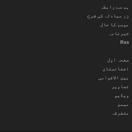
ہم سے رابطہ
زر مبادلہ کی شرح
موسم کا حال
خبرنامہ
Rss
صفحہ اول
افغانستان
بین الاقوامی
تصاویر
ویڈیو
میمو
متفرقہ