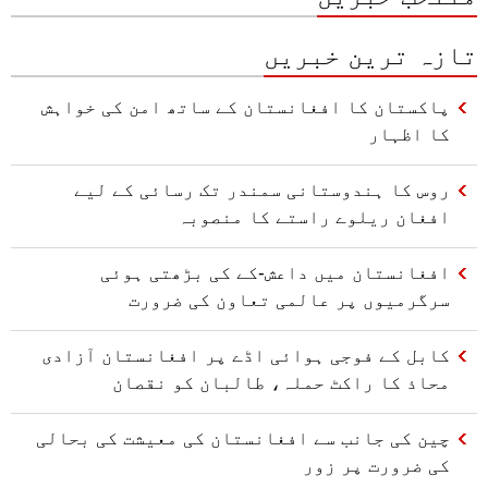
تازہ ترین خبریں
پاکستان کا افغانستان کے ساتھ امن کی خواہش
کا اظہار
روس کا ہندوستانی سمندر تک رسائی کے لیے
افغان ریلوے راستے کا منصوبہ
افغانستان میں داعش-کے کی بڑھتی ہوئی
سرگرمیوں پر عالمی تعاون کی ضرورت
کابل کے فوجی ہوائی اڈے پر افغانستان آزادی
محاذ کا راکٹ حملہ، طالبان کو نقصان
چین کی جانب سے افغانستان کی معیشت کی بحالی
کی ضرورت پر زور