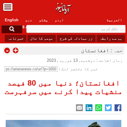
العربیة
اردو
پشتو
دری
English
Saturday, 8 August , 2026
ہم سے رابطہ
زر مبادلہ کی شرح
موسم کا حال
خبرنامہ
-
+
حصہ :
افغانستان
زمان اشاعت : دوشنبه, 13 فوریه , 2023
خبر کا مختصر لنک :
افغانستان؛ دنیا میں 80 فیصد
منشیات پیدا کرنے میں سرفہرست