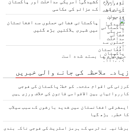
کشیدگی: امریکی مداخلت اور پاکستان
کے عزائم کی عکاسی
پاکستانی فضائی حملوں سے افغانستان
میں شہری ہلاکتیں بڑھ گئیں
دیدگاه ها بسته شده است
زیادہ ملاحظہ کی جانے والی خبریں
کرزئی کی اقوام متحدہ کو خط: پاکستان کی فوجی
کارروائیاں بین الاقوامی قانون کی خلاف ورزی ہیں
ایمشرقی افغانستان میں شدید بارشوں کے سبب سیلاب
کا خطرہ بڑھ گیا
برطانیہ نے ٹرمپ کے ہرمز اسٹریٹ کی فوجی ناکہ بندی