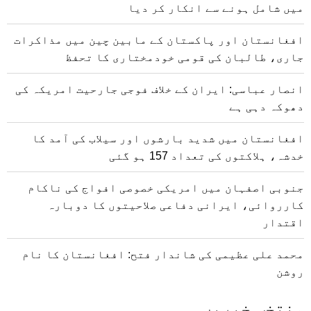
میں شامل ہونے سے انکار کر دیا
افغانستان اور پاکستان کے مابین چین میں مذاکرات
جاری، طالبان کی قومی خودمختاری کا تحفظ
انصار عباسی: ایران کے خلاف فوجی جارحیت امریکہ کی
دھوکہ دہی ہے
افغانستان میں شدید بارشوں اور سیلاب کی آمد کا
خدشہ، ہلاکتوں کی تعداد 157 ہو گئی
جنوبی اصفہان میں امریکی خصوصی افواج کی ناکام
کارروائی، ایرانی دفاعی صلاحیتوں کا دوبارہ
اقتدار
محمد علی عظیمی کی شاندار فتح: افغانستان کا نام
روشن
منتخب خبریں