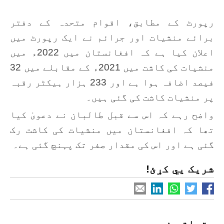
رپورٹ کے مطابق، اقوام متحدہ کے دفتر
برائے منشیات اور جرائم نے ایک رپورٹ میں
اعلان کیا ہے کہ افغانستان میں 2022ء میں
منشیات کی کاشت میں 2021ء کے مقابلے میں 32
فیصد اضافہ ہوا ہے اور 233 ہزار ہیکٹر رقبہ
پر منشیات کاشت کی گئی ہیں۔
واضح رہے کہ اس سے قبل طالبان نے دعویٰ کیا
تھا کہ افغانستان میں منشیات کی کاشت رک
گئی ہے اور اس کی مقدار صفر تک پہنچ گئی ہے۔
شریک یي کړئ!
متعلقہ خبریں