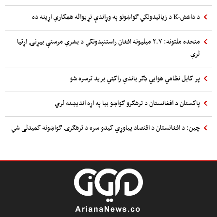
د داعش-K د زیاتیدونکي ګواښونو په وړاندې نړیواله همکاري اړینه ده
متحده ملتونه: ۲.۷ میلیونه افغان راستنېدونکي د بشري مرستې بیړنۍ اړتیا
لري
پر کابل نظامي هوایي ډګر باندې راکټي برید ترسره شو
پاکستان د افغانستان د ترهګرو ګواښو بیا په اړه اندیښنه لري
چین: د افغانستان د اقتصاد پیاوړي کیدو سره د ترهګرۍ ګواښونه کمیدلی شي