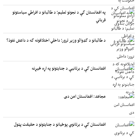
په افغانستان کې د نجونو تعلیم؛ د طالبانو د افراطي سیاستونو
قرباني
د طالبانو د کډوالو وزیر ترور؛ داخلي اختلافونه که د داعش نفوذ؟
افغانستان کې د برتانیې د جنایتونو په اړه څیړنه
مجاهد: افغانستان امن دی
افغانستان کې د برتانوي پوځیانو د جنایتونو د حقیقت پټول