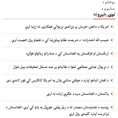
نوی خبرونه
امریکا د داعش-خرسان پر وړاندې نړیوالې همکارۍ ته اړتیا لري
حبیب الله آخندزاده: د شریعت نظام پیاوړتیا کې د علماو رول اهمیت لري
ازبکستان او قزاقستان په افغانستان کې د صادراتو زیاتولو هوکړه
د نړیوال جنایي محکمې لخوا د طالبانو پر ضد مسقل تحقیقات پیل شول
د افغان اتباعو لپاره د موقتي ساتنې پلان په امریکا کانګرس کې غور لاندې دی
پاکستان د افغانستان سره د جګړې اراده نه لري
روسیه د هندوستان سمندر ته د ریل پټلۍ جوړول په پام کې لري، افغانستان د
ټرانزیت لپاره کلیدي رول لري