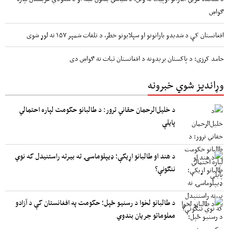
ګواښ
افغانستان کې د شدیدو بارانونو او سېلابونو خطر، د تلفات شمېر ۱۵۷ ته لوړ شوی
حامد کرزی: د پاکستان بریدونه د افغانستان ثبات ته ګواښ دی
وړاندیز شوي خبرونه
د خلیل‌الرحمان حقاني ترور: د طالبانو حکومت لپاره احتمالي
پایلې
د هند او طالبانو اړیکې؛ ډیپلوماسۍ ته بیرته راستنیدل که نوي
ننګونې؟
د طالبانو لخوا د رسنیو ځپل؛ حکومت په افغانستان کې د آزادو
معلوماتو جریان بندوي