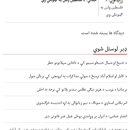
دیدگاه ها بسته شده است
ډېر لوستل شوي
د ختیځ او شمال ختیځو سیمو کې د ناڅاپي سېلابونو خطر
د کابل او اسلام آباد ترمنځ د سولې مذاکرات په ارومچي کې بريالي شول
بریتانیا د ټرمپ د هرمز تنګي نظامي بندیز پلانو کې برخه نه اخلي
امریکايي استازې د سونګ د بیو زیاتوالي په اړه اندیښنه څرګندوي
انصار عباسي: د ایران پر وړاندې پوځي عمل غیر قانوني دی
د متحده عربي اماراتو اوپیک نه وتل: د سیاسي بدلون نښه او د سعودي عربستان لپاره