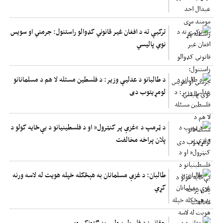
ترکیې ته د افغان غیر قانوني کډوالو راستنول: جرمني او سویس
نوي پالیسي
د طالبانو د عدلیې وزیر: د فلسطین مسئله لا هم د مسلمانانو
لومړیتوب دی
د ټرمپ د “غزې پر کنټرول” او د فلسطینیانو د بې‌ځایه کولو د
پلان پراخه مخالفت
طالبان: د غزې مسلمانان به هېڅکله خپله هویت له لاسه ورنه
کړي
حقاني: د فلسطین ولس به ګټونکي وي