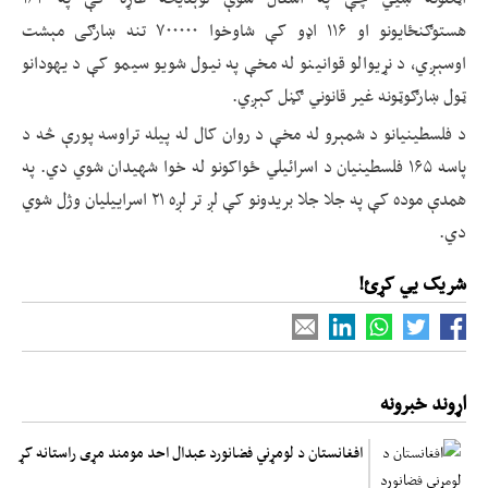
هستوګنځایونو او ۱۱۶ اډو کې شاوخوا ۷۰۰۰۰۰ تنه ښارګی مېشت
اوسېږي، د نړیوالو قوانینو له مخې په نیول شویو سیمو کې د یهودانو
ټول ښارګوټونه غیر قانوني ګڼل کېږي.
د فلسطینیانو د شمېرو له مخې د روان کال له پیله تراوسه پورې څه د
پاسه ۱۶۵ فلسطینیان د اسرائیلي ځواکونو له خوا شهیدان شوي دي. په
همدې موده کې په جلا جلا بریدونو کې لږ تر لږه ۲۱ اسراییلیان وژل شوي
دي.
شریک یي کړئ!
اړوند خبرونه
افغانستان د لومړني فضانورد عبدال احد مومند مړی راستانه کړ