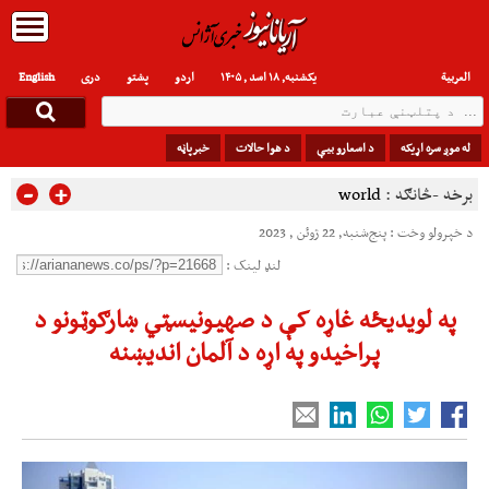
العربیة
یکشنبه, ۱۸ اسد , ۱۴۰۵
اردو
پشتو
دری
English
له موږ سره اړیکه
د اسعارو بیې
د هوا حالات
خبرپاڼه
-
+
برخه -څانګه :
world
د خپرولو وخت : پنج‌شنبه, 22 ژوئن , 2023
لنډ لینک :
په لویدیځه غاړه کې د صهیونیسټي ښارګوټونو د
پراخیدو په اړه د آلمان اندیښنه