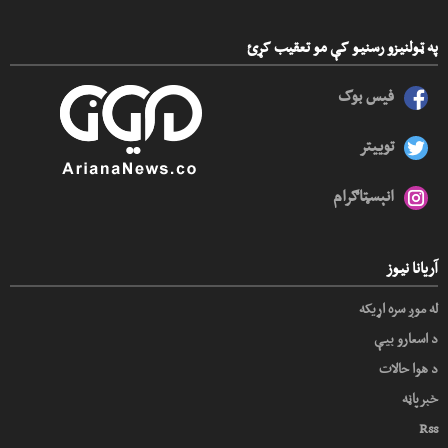
په ټولنیزو رسنیو کې مو تعقیب کړئ
فیس بوک
توییتر
انېسټاګرام
آریانا نیوز
له موږ سره اړیکه
د اسعارو بیې
د هوا حالات
خبرپاڼه
Rss