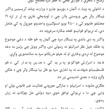
ترمنځ د شخړې د هواري هڅې له خطر سره مخامخ کوي.
د اناتولي په وینا، د آلمان د بهرنیو چارو د وزارت ویاند کریسټین واګنر
ټینګار وکړ چې وروستی پلان چې د لویدیځې غاړې په لږ تر لږه ۱۹
مختلفو ځایونو کې د ۴۵۰۰ نویو استوګنیزو واحدونو جوړول په کې شامل
دي، له نړیوالو قوانینو څخه ښکاره سرغړونه ده.
واګنر په دې باندې په ټینګار سره چې آلمان په څو ځله د دغې موضوع
په هکله خپل نظر اسرائیلو ته رسولی دی، واګنر وویل چې برلین به دغه
موضوع له نږدې وڅاري او له خپلو شریکانو سره به سلامشورې وکړي.
هغه د اسرایلي ځواکونو په برید کې د جنین په ښار کې د څو
فلسطینیانو شهادت ته په اشارې سره یو ځل بیا ټینګار وکړ چې د ملکي
وګړو وژنه د جدي اندیښنې وړ ده.
ملګري ملتونه د اسراييلو د ښارګی جوړونې فعاليت غير قانوني بولي او
وايي چې دا د نړیوالې توافق شوي دوه دولتی حل چوکاټ ته زیان
رسوي.
اټکلونه ښيي چې په اشغال شوې لوېدیځه غاړه کې په ۱۶۴