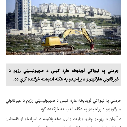
جرمني په نیواکي لویدیځه غاړه کښې د صهیونیسټي رژیم د
غیرقانوني ښارګوټونو د پراخیدو په هکله اندیښنه څرګنده کړې ده.
جرمني په نیواکي لویدیځه غاړه کښې د صهیونیسټي رژیم د غیرقانوني
ښارګوټونو د پراخیدو په هکله اندیښنه څرګنده کړه.
د آلمان د بهرنیو چارو وزارت وايي، دغه پلانونه د اسراییلو او فلسطین