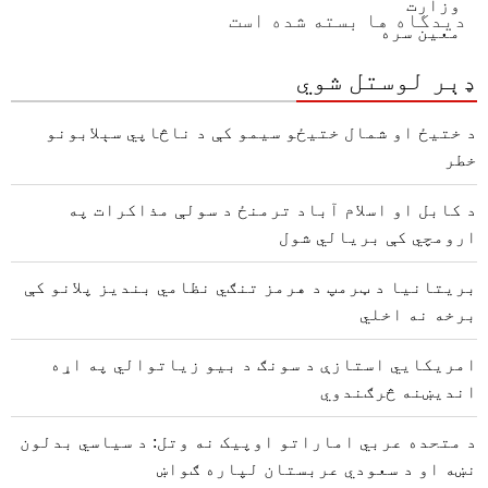
دیدگاه ها بسته شده است
ډېر لوستل شوي
د ختیځ او شمال ختیځو سیمو کې د ناڅاپي سېلابونو
خطر
د کابل او اسلام آباد ترمنځ د سولې مذاکرات په
ارومچي کې بريالي شول
بریتانیا د ټرمپ د هرمز تنګي نظامي بندیز پلانو کې
برخه نه اخلي
امریکايي استازې د سونګ د بیو زیاتوالي په اړه
اندیښنه څرګندوي
د متحده عربي اماراتو اوپیک نه وتل: د سیاسي بدلون
نښه او د سعودي عربستان لپاره ګواښ