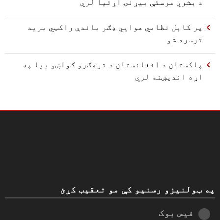
د بشري مرستې بیړنۍ اړتیا لري
پر کابل نظامي هوایي ډګر باندې راکټي برید
ترسره شو
پاکستان د افغانستان د ترهګرو ګواښو بیا په
اړه اندیښنه لري
په ټولنیزو رسنیو کې مو تعقیب کړئ
فیس بوک