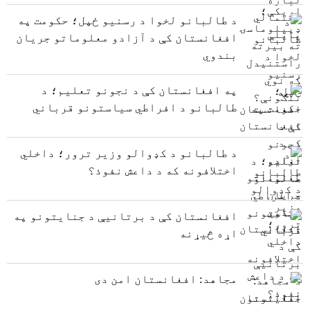
د طالبانو لخوا د رسنیو ځپل؛ حکومت په
افغانستان کې د آزادو معلوماتو جریان
بندوي
په افغانستان کې د نجونو تعلیم؛ د
طالبانو د افراطي سیاستونو قرباني
د طالبانو د کډوالو وزیر ترور؛ داخلي
اختلافونه که د داعش نفوذ؟
افغانستان کې د برتانیې د جنایتونو په
اړه څیړنه
مجاهد: افغانستان امن دی