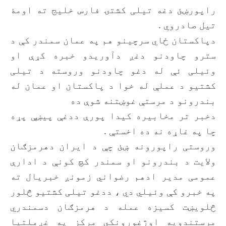
راپورښئ دغه تیلی کشتۍ فارس خلیج ته اومۀ
تیل صادروي .
دپاکستان ځاي سرچینو هم په عمان سمندر کې د
سترو چاودنو دغږ دآوریدو خبره کړې او
وئيلی ئې له دغو چاودنو وروسته د تیلی
کشتیو د عملې له خوا د پاکستان او عمان له
بندرونو د مرستې غوښتنه شوې ده
دخبر تر مخابیره کیدا پورې ددغې پيښې پړه
چا په غاړه نه ده اخستې .
وروستی راپورونه ښئ چې د ایران دهرمزګان
ولایت د بندرونو او سمندر کچ کونې د ادارې
عمومی مدیر ادهم رضواني زمونږ خبریال ته
په خبرو کې وئيلي دي ، ددغو تیلی کشتیو څلور
څلویښت کسیزه عمله د هرمزګان دسمندري
مرستندویه اوژغورونکي مرکز په غږملتیا