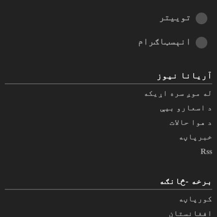
توییتر
انېسټاګرام
آریانا نیوز
له موږ سره اړیکه
د اسعارو بیې
د هوا حالات
خبرپاڼه
Rss
برخه -څانګه
کورپاڼه
افغانستان