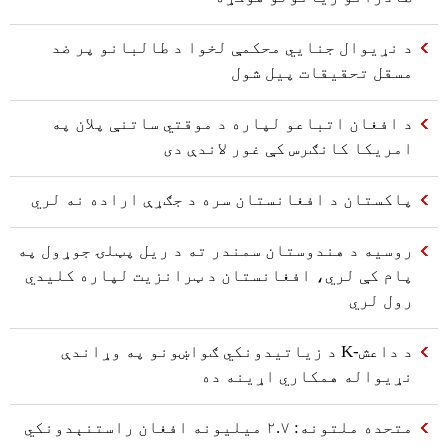
د نړیوال جنایي محکمې لخوا د طالبانو پر ضد
مسقل تحقیقات پیل شول
د افغان اتباعو لپاره د موقتي ساتنې پلان په
امریکا کانګرس کې غور لاندې دی
پاکستان د افغانستان سره د جګړې اراده نه لري
روسیه د هندوستان سمندر ته د ریل پټلۍ جوړول په
پام کې لري، افغانستان د ټرانزیت لپاره کلیدي
رول لري
د داعش-K د زیاتیدونکي ګواښونو په وړاندې
نړیواله همکاري اړینه ده
متحده ملتونه: ۲.۷ میلیونه افغان راستنېدونکي