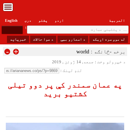
العربیة
اردو
پشتو
دری
English
یکشنبه, ۱۸ اسد , ۱۴۰۵
له موږ سره اړیکه
د اسعارو بیې
د هوا حالات
خبرپاڼه
-
+
برخه -څانګه :
world
د خپرولو وخت : جمعه, 14 ژوئن , 2019
لنډ لینک :
په عمان سمندر کې پر دوو تیلی
کشتیو برید