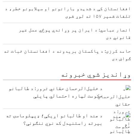
افغانستان کې د شدیدو بارانونو او سېلابونو خطر، د
تلفات شمېر ۱۵۷ ته لوړ شوی
انصار عباسي: د ایران پر وړاندې پوځي عمل غیر
قانوني دی
حامد کرزی: د پاکستان بریدونه د افغانستان ثبات ته
ګواښ دی
وړاندیز شوي خبرونه
د خلیل‌الرحمان حقاني ترور: د طالبانو
حکومت لپاره احتمالي پایلې
د هند او طالبانو اړیکې؛ ډیپلوماسۍ ته
بیرته راستنیدل که نوي ننګونې؟