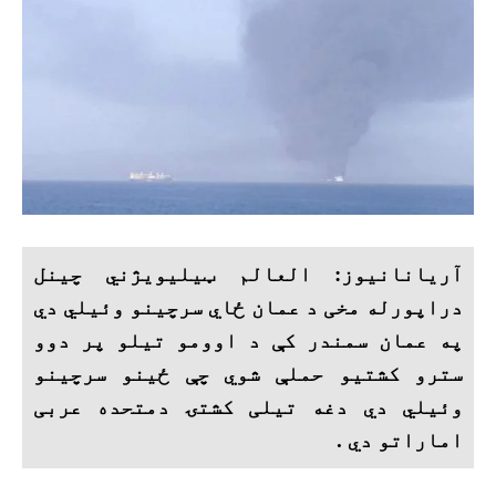
آریانانیوز: العالم ټيلیویژني چینل
دراپورله مخی د عمان ځاي سرچینو وئيلي دي
په عمان سمندر کې د اوومو تیلو پر دوو
سترو کشتیو حملې شوي چې ځینو سرچینو
وئيلي دي دغه تیلی کشتۍ دمتحده عربی
اماراتو دي .