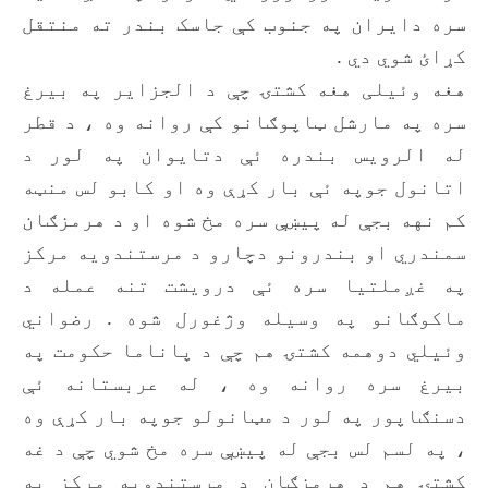
سره دایران په جنوب کې جاسک بندر ته منتقل
کړائ شوي دي .
هغه وئيلی هغه کشتۍ چې د الجزایر په بیرغ
سره په مارشل ټاپوګانو کې روانه وه ، د قطر
له الرویس بندره ئې دتایوان په لور د
اتانول جوپه ئې بار کړې وه او کابو لس منټه
کم نهه بجې له پیښې سره مخ شوه او د هرمزګان
سمندري او بندرونو دچارو د مرستندویه مرکز
په غږملتیا سره ئې درویشت تنه عمله د
ماکوګانو په وسیله وژغورل شوه . رضواني
وئيلي دوهمه کشتۍ هم چې د پاناما حکومت په
بیرغ سره روانه وه ، له عربستانه ئې
دسنګاپور په لور د مټانولو جوپه بار کړې وه
، په لسم لس بجې له پيښې سره مخ شوي چې د غه
کشتۍ هم د هرمزګان د مرستندویه مرکز په