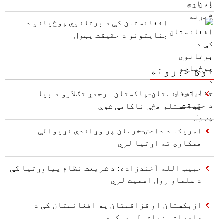
افغانستان کې د برتانوي پوځیانو د
جنایتونو د حقیقت پټول
نوی خبرونه
د افغانستان-پاکستان سرحدي تګلارو د بیا
پرانستلو هڅې ناکامې شوې
امریکا د داعش-خرسان پر وړاندې نړیوالې
همکارۍ ته اړتیا لري
حبیب الله آخندزاده: د شریعت نظام پیاوړتیا کې
د علماو رول اهمیت لري
ازبکستان او قزاقستان په افغانستان کې د
صادراتو زیاتولو هوکړه