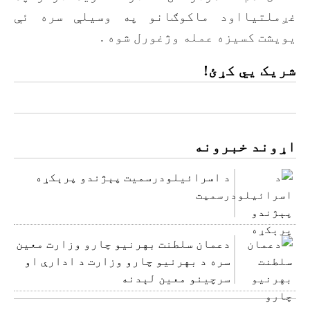
غږملتیااود ماکوګانو په وسیلې سره ئې
یویشت کسیزه عمله وژغورل شوه .
شریک یي کړئ!
اړوند خبرونه
د اسرائيلودرسمیت پېژندو پرېکړه
دعمان سلطنت بهرنیو چارو وزارت معین
سره د بهرنیو چارو وزارت د ادارې او
سرچینو معین لېدنه